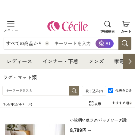
商品を探す
詳細検索
カート
レディース
インナー・下着
レディース通販すべて
レディース
インナー・下着
メンズ
家電・雑
メンズ
インナー・下着通販すべて
レディースファッション
ラグ・マット類
家電・雑貨
代表色のみ
メンズ通販すべて
女性下着
絞り込み(
2
)
女性下着
166
2
/
4
表示
件(
ページ)
寝具・インテリア・家具
家電・雑貨すべて
メンズファッション
メンズ下着
在庫
在庫のある商品のみ表示
小紋柄い草ラグ(パッチワーク調)
カテゴリ
美容・健康
寝具・インテリア・家具通販すべて
家電
メンズ下着
ジュニア・ティーンズ下着
8,789円～