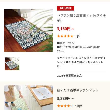
10％OFF
ゴブラン織り風玄関マット(タイル
柄)
3,160円～
1
件
■カラー/ブルー
■サイズ/横80×縦50cm～横120×縦
70cm
モザイクタイルのような凛としたデザイ
ン!オリエンタルな柄が玄関をオシャレ
に!
2026年春夏販売商品
拭くだけ簡単キッチンマット
3,289円～
18
件