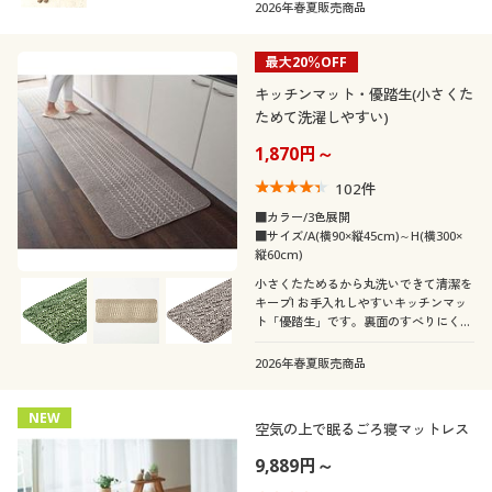
2026年春夏販売商品
最大20％OFF
キッチンマット・優踏生(小さくた
ためて洗濯しやすい)
1,870円～
102
件
■カラー/3色展開
■サイズ/A(横90×縦45cm)～H(横300×
縦60cm)
小さくたためるから丸洗いできて清潔を
キープ! お手入れしやすいキッチンマッ
ト「優踏生」です。裏面のすべりにくい
ゴムの耐久性にもこだわりました。
2026年春夏販売商品
NEW
空気の上で眠るごろ寝マットレス
9,889円～