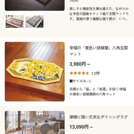
70cm
美しさと機能性を兼ね備えた、なめらか
な手足の国産モケット織り玄関マットで
す。風格の漂う繊細な織り柄が、いつも
の玄関を格上の印象に。
幸福の「黄色い胡蝶蘭」八角玄関
マット
3,980円～
12
件
■サイズ/A～C
玄関から「福」と「金運」を招く!幸福
の黄色い胡蝶蘭柄の八角マット
摩擦に強い丈夫なダイニングラグ
13,090円～