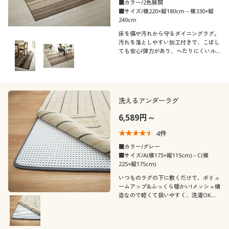
■カラー/2色展開
■サイズ/横220×縦180cm～横330×縦
240cm
床を傷や汚れから守るダイニングラグ。
汚れを落としやすい加工付きで、こぼし
ても安心!弾力があり、へたりにくいル
ープパイルを使用しています。
洗えるアンダーラグ
6,589円～
4
件
■カラー/グレー
■サイズ/A(横175×縦115cm)～C(横
225×縦175cm)
いつものラグの下に敷くだけで、ボリュ
ームアップ&ふっくら暖かい!メッシュ構
造なので軽くて扱いやすく、洗濯OKで
お手入れしやすいのも魅力です。