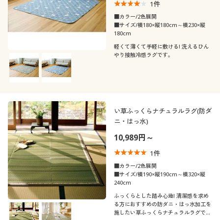
1
件
■カラー/2色展開
■サイズ/横180×縦180cm～横230×縦
180cm
軽くて薄くて手軽に敷ける! 洗えるひん
やり接触冷感ラグです。
い草ふっくらナチュラルラグ(防ダ
ニ・はっ水)
10,989円～
1
件
■カラー/2色展開
■サイズ/横190×縦190cm～横320×縦
240cm
ふっくらとした踏み心地! 清潔感を求め
る方におすすめの防ダニ・はっ水加工を
施したい草ふっくらナチュラルラグで