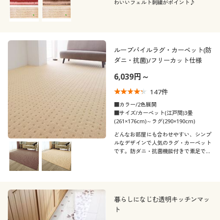
わいいフェルト刺繍がポイント♪
ループパイルラグ・カーペット(防
ダニ・抗菌)/フリーカット仕様
6,039円～
147
件
■カラー/2色展開
■サイズ/カーペット(江戸間)3畳
(261×176cm)～ラグ(290×190cm)
どんなお部屋にも合わせやすい、シンプ
ルなデザインで人気のラグ・カーペット
です。防ダニ・抗菌機能付きで素足でも
気持ちいい。薄手の軽量タイプなので女
性一人でも持ち運びラクラク。季節を問
わず一年中使用できます。
暮らしになじむ透明キッチンマッ
ト