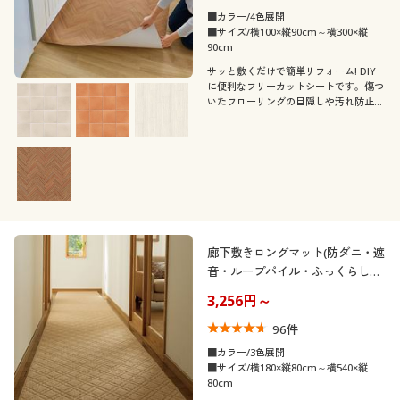
■カラー/4色展開
■サイズ/横100×縦90cm～横300×縦
90cm
サッと敷くだけで簡単リフォーム! DIY
に便利なフリーカットシートです。傷つ
いたフローリングの目隠しや汚れ防止、
お部屋の雰囲気を変えたいときにおすす
め。水分に強い素材で汚れも簡単に拭き
取れます。
廊下敷きロングマット(防ダニ・遮
音・ループパイル・ふっくらした
踏み心地) マンションの騒音対策
3,256円～
96
件
■カラー/3色展開
■サイズ/横180×縦80cm～横540×縦
80cm