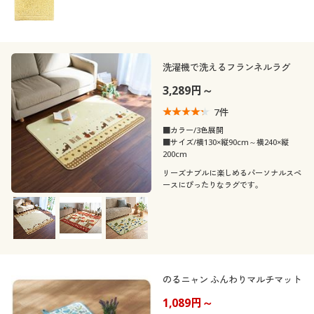
洗濯機で洗えるフランネルラグ
3,289円～
7
件
■カラー/3色展開
■サイズ/横130×縦90cm～横240×縦
200cm
リーズナブルに楽しめるパーソナルスペ
ースにぴったりなラグです。
のるニャン ふんわりマルチマット
1,089円～