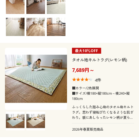
目隠しにもおすすめです。
最大10％OFF
タオル地キルトラグ(レモン柄)
7,689円～
4
件
■カラー/2色展開
■サイズ/横180×縦180cm～横240×縦
180cm
ふっくらした踏み心地のタオル地キルト
ラグ。思わず寝転びたくなるような肌ざ
わり。額にあしらったレモン柄が夏らし
く爽やかです。
2026年春夏販売商品