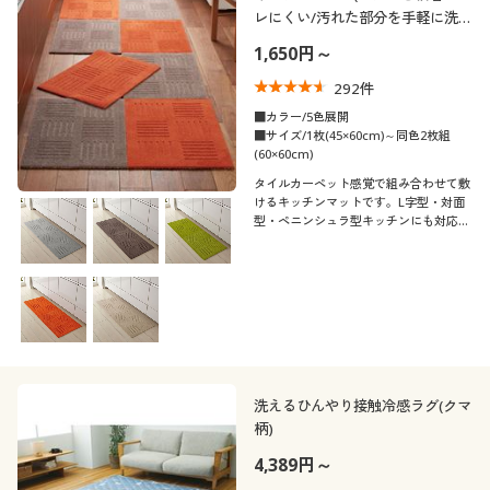
レにくい/汚れた部分を手軽に洗
える)
1,650円～
292
件
■カラー/5色展開
■サイズ/1枚(45×60cm)～同色2枚組
(60×60cm)
タイルカーペット感覚で組み合わせて敷
けるキッチンマットです。L字型・対面
型・ペニンシュラ型キッチンにも対応で
きるので、オーダーいらずでご自宅のキ
ッチンにぴったり! 汚れた部分だけお洗
濯できるのも魅力です。
洗えるひんやり接触冷感ラグ(クマ
柄)
4,389円～