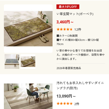
最大10％OFF
い草玄関マット(ガーベラ)
3,460円～
12
件
■カラー/2色展開
■サイズ/横80×縦43cm～横120×縦
70cm
い草の華やかな香りでお客様をお出迎
え。大輪のガーベラ模様が、空間を華や
かに演出します。
2026年春夏販売商品
汚れてもお手入れしやすいダイニ
ングラグ(防汚)
13,090円～
2
件