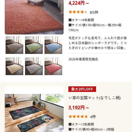
4,224円～
85
件
■カラー/6色展開
■サイズ/横130×縦95cm～横290×縦
190cm
毛足がリッチな長毛で、ふんわり感が楽
しめる日本製のシャギーラグです。くつ
ろぎのリビングが華やかで明るい印象
に。ダニを寄せ付けにくい機能に加え、
汚れても洗濯機で丸洗いできるので、キ
2026年春夏販売商品
レイ好きな方におすすめです。遊び毛が
でにくく掃除機がけもスムーズです。
最大20％OFF
い草の玄関マット(なでしこ柄)
3,192円～
4
件
■カラー/2色展開
■サイズ/横90×縦60cm～2枚組