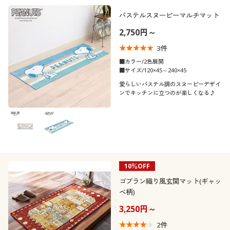
パステルスヌーピーマルチマット
2,750円～
3
件
■カラー/2色展開
■サイズ/120×45～240×45
愛らしいパステル調のスヌーピーデザイ
ンでキッチンに立つのが楽しくなる♪
10％OFF
ゴブラン織り風玄関マット(ギャッ
ベ柄)
3,250円～
2
件