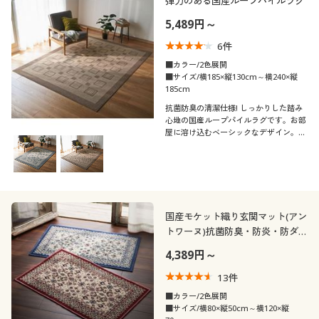
弾力のある国産ループパイルラグ
5,489円～
6
件
■カラー/2色展開
■サイズ/横185×縦130cm～横240×縦
185cm
抗菌防臭の清潔仕様! しっかりした踏み
心地の国産ループパイルラグです。お部
屋に溶け込むベーシックなデザイン。洗
濯機で洗えます。
国産モケット織り玄関マット(アン
トワーヌ)抗菌防臭・防炎・防ダ
ニ
4,389円～
13
件
■カラー/2色展開
■サイズ/横80×縦50cm～横120×縦