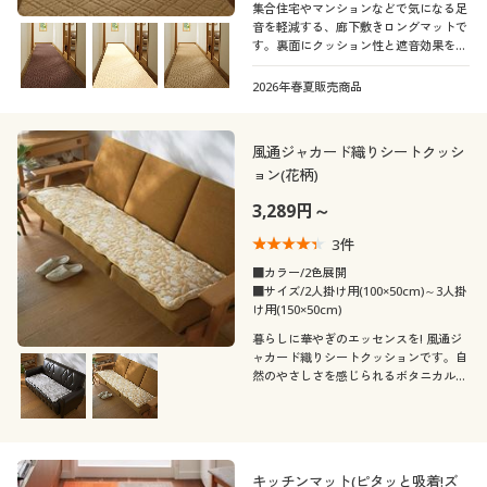
集合住宅やマンションなどで気になる足
音を軽減する、廊下敷きロングマットで
す。裏面にクッション性と遮音効果を高
める厚手の特殊不織布を施し、階下への
音漏れに配慮。ふっくらした踏み心地
2026年春夏販売商品
で、一年中気持ちよく過ごせます。セシ
ールおすすめの人気商品です。
風通ジャカード織りシートクッシ
ョン(花柄)
3,289円～
3
件
■カラー/2色展開
■サイズ/2人掛け用(100×50cm)～3人掛
け用(150×50cm)
暮らしに華やぎのエッセンスを! 風通ジ
ャカード織りシートクッションです。自
然のやさしさを感じられるボタニカル柄
ファブリック。爽やかなリーフや花のモ
チーフが、お部屋にやすらぎやぬくもり
をプラスします。
キッチンマット(ピタッと吸着!ズ