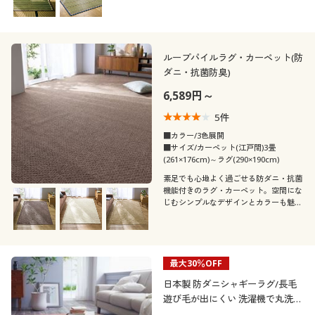
す。
ループパイルラグ・カーペット(防
ダニ・抗菌防臭)
6,589円～
5
件
■カラー/3色展開
■サイズ/カーペット(江戸間)3畳
(261×176cm)～ラグ(290×190cm)
素足でも心地よく過ごせる防ダニ・抗菌
機能付きのラグ・カーペット。空間にな
じむシンプルなデザインとカラーも魅力
です。
最大30％OFF
日本製 防ダニシャギーラグ/長毛
遊び毛が出にくい 洗濯機で丸洗い
可 ホットカーペット対応