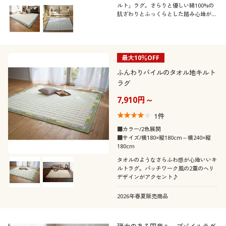
ルト」ラグ。さらりと優しい綿100%の
肌ざわりとふっくらとした踏み心地が魅
力です。
最大10％OFF
ふんわりパイルのタオル地キルト
ラグ
7,910円～
1
件
■カラー/2色展開
■サイズ/横180×縦180cm～横240×縦
180cm
タオルのようなさらふわ感が心地いいキ
ルトラグ。パッチワーク風の2重のヘリ
デザインがアクセント♪
2026年春夏販売商品