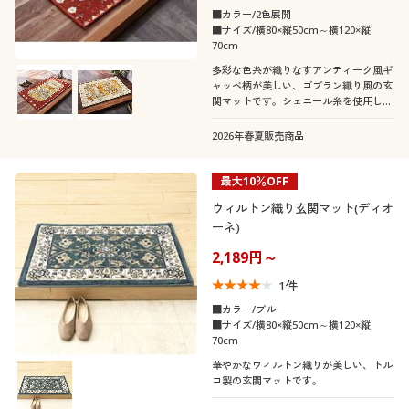
■カラー/2色展開
■サイズ/横80×縦50cm～横120×縦
70cm
多彩な色糸が織りなすアンティーク風ギ
ャッベ柄が美しい、ゴブラン織り風の玄
関マットです。シェニール糸を使用した
なめらかな肌ざわりも魅力です。
2026年春夏販売商品
最大10％OFF
ウィルトン織り玄関マット(ディオ
ーネ)
2,189円～
1
件
■カラー/ブルー
■サイズ/横80×縦50cm～横120×縦
70cm
華やかなウィルトン織りが美しい、トル
コ製の玄関マットです。