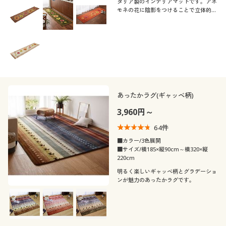
タリア製のインテリアマットです。アネ
モネの花に陰影をつけることで立体的な
躍動感を表現しました。キッチンなどに
サッと敷くだけでいつもの空間が明るく
華やかな印象に。汚れたら洗濯機で丸洗
いできます。
あったかラグ(ギャッベ柄)
3,960円～
64
件
■カラー/3色展開
■サイズ/横185×縦90cm～横320×縦
220cm
明るく楽しいギャッベ柄とグラデーショ
ンが魅力のあったかラグです。