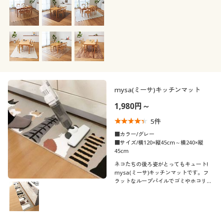
カタログ無料プレゼント
簡単。防カビ・抗菌機能付きで清潔を保
てます。
こだわり条件
素材
会員メニュー
で絞り込む
機能・特徴
マイページ
コットン・綿100
レザー
着用感
ウォッシャブル(洗
閲覧履歴
える)
mysa(ミーサ)キッチンマット
価格
ゆったり
～
円
絞込
お気に入り
1,980円～
5
件
サポート
■カラー/グレー
■サイズ/横120×縦45cm～横240×縦
閉じる
45cm
ご利用ガイド
ネコたちの後ろ姿がとってもキュート!
mysa(ミーサ)キッチンマットです。フ
よくある質問とお問い合わせ
ラットなループパイルでゴミやホコリが
絡みにくく、掃除機がけもスムーズで
す。