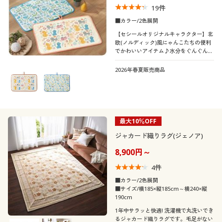
19
件
■カラー/2色展開
【セシールオリジナルキャラクター】北
欧(ノルディック)風にゃんこたちの便利
でかわいいアイテム♪水分をぐんぐん吸
収! 色々なシーンで活躍するふんわりマ
ルチマットです。やさしい肌ざわりで洗
2026年春夏販売商品
面台の前や勝手口、ペット用としてもお
すすめです。
最大10％OFF
ジャカード織りラグ(ジェノア)
8,900円～
4
件
■カラー/2色展開
■サイズ/横185×縦185cm～横240×縦
190cm
1年中サラッと快適! 洗濯機で丸洗いでき
るジャカード織りラグです。毛足がない