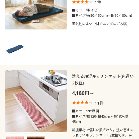
1
件
■カラー/ネイビー
■サイズ/A(50×150cm)～B(60×180cm)
通気性のよい中材でムレずにごろ寝!
洗える綿混キッチンマット(色違い
2枚組)
4,180円～
11
件
■カラー/2色展開
■サイズ/横120×縦45cm～横180×縦
45cm
綿混素材で優しい肌ざわり。洗い替えに
うれしいキッチンマット2枚組です。か