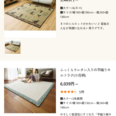
■カラー/A(ネコ)
■サイズ/横180×縦180cm～横240×縦
180cm
ネコのシルエットがかわいい♪ 家族み
んなが笑顔になれるい草ラグです。
ふっくらウレタン入りの平織りキ
ルトラグ(小花柄)
6,039円～
5
件
■カラー/2色展開
■サイズ/横180×縦130cm～横240×縦
180cm
やさしく吸湿性にすぐれた「平織り綿キ