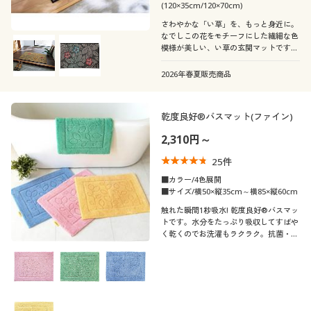
(120×35cm/120×70cm)
さわやかな「い草」を、もっと身近に。
なでしこの花をモチーフにした繊細な色
模様が美しい、い草の玄関マットです。
森林浴と同じようなリラックス効果があ
るとされるヒバエッセンス加工を施しま
2026年春夏販売商品
した。サッと敷くだけでいつもの玄関を
爽やかな雰囲気に。
乾度良好®バスマット(ファイン)
2,310円～
25
件
■カラー/4色展開
■サイズ/横50×縦35cm～横85×縦60cm
触れた瞬間1秒吸水! 乾度良好®バスマッ
トです。水分をたっぷり吸収してすばや
く乾くのでお洗濯もラクラク。抗菌・防
臭機能付きなのもうれしいポイントで
す。シンプルなリーフデザインがバスル
ームのアクセントに。