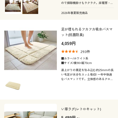
ので掃除機掛けもラクラク。床暖房・ホ
ットカーペットにも対応しています。
2026年春夏販売商品
足が埋もれるフカフカ吸水バスマ
ット(抗菌防臭)
4,059円
293
件
■カラー/ホワイト系
■サイズ/横90×縦70cm
湯上がりの素足を包み込む約25mmの長
い毛足が水分をスッと吸収! 一年中快適
なバスマットです。立体感のあるクロス
デザインが空間のアクセントに。抗菌防
臭加工もプラスしました。セシールおす
すめの人気商品です。
い草ラグ(レトロキャット)
5,489円～