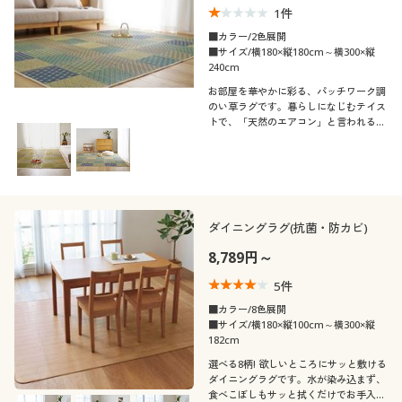
1
件
制服・スクール
美容・健康通販すべて
家具・収納
キッチン・雑貨・日用品
■カラー/2色展開
■サイズ/横180×縦180cm～横300×縦
大きいサイズ
240cm
制服・スクールすべて
美容・健康・サプリメント
寝具・ベッド
口コミ
お部屋を華やかに彩る、パッチワーク調
(5)
のい草ラグです。暮らしになじむテイス
バーゲン
大きいサイズ通販すべて
制服・学生服
カーテン・ラグ・ファブリック
トで、「天然のエアコン」と言われるい
(4〜4.9)
草ならではの調湿効果をお部屋にもっと
取り入れやすく。
詳細検索
バーゲンセール
大きいサイズ レディース服
(3〜3.9)
ジュニア・ティーンズ下着
(2〜2.9)
商品カテゴリ一覧
シークレットセール
大きいサイズ レディース下着
ダイニングラグ(抗菌・防カビ)
(1〜1.9)
8,789円～
カタログ
大きいサイズ メンズ
カラー
5
件
カタログ・チラシからのご注文
■カラー/8色展開
大きいサイズ 事務・制服
■サイズ/横180×縦100cm～横300×縦
182cm
デジタルカタログ
選べる8柄! 欲しいところにサッと敷ける
ダイニングラグです。水が染み込まず、
食べこぼしもサッと拭くだけでお手入れ