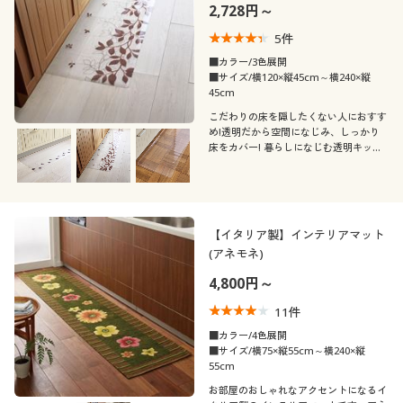
2,728円～
5
件
■カラー/3色展開
■サイズ/横120×縦45cm～横240×縦
45cm
こだわりの床を隠したくない人におすす
め!透明だから空間になじみ、しっかり
床をカバー! 暮らしになじむ透明キッチ
ンマットです。
【イタリア製】インテリアマット
(アネモネ)
4,800円～
11
件
■カラー/4色展開
■サイズ/横75×縦55cm～横240×縦
55cm
お部屋のおしゃれなアクセントになるイ