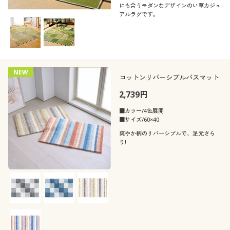
にも合うモダンなデザインのい草カジュ
アルラグです。
NEW
コットンリバーシブルバスマット
2,739円
■カラー/4色展開
■サイズ/60×40
爽やか柄のリバーシブルで、足元さら
り!