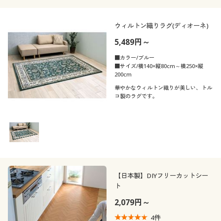
ウィルトン織りラグ(ディオーネ)
5,489円～
■カラー/ブルー
■サイズ/横140×縦80cm～横250×縦
200cm
華やかなウィルトン織りが美しい、トル
コ製のラグです。
【日本製】DIYフリーカットシー
ト
2,079円～
4
件