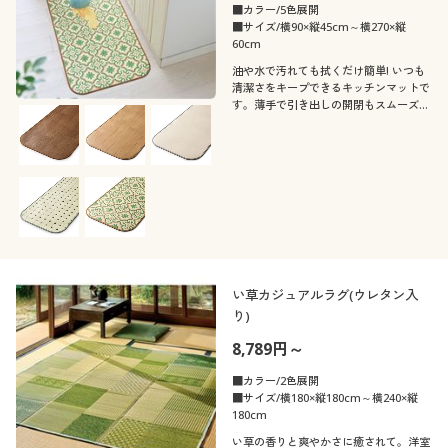
■カラー/5色展開
■サイズ/横90×縦45cm～横270×縦
60cm
油や水で汚れても拭くだけ簡単! いつも
清潔さをキープできるキッチンマットで
す。薄手で引き出しの開閉もスムーズ。
抗菌・防カビ機能を備えているので、キ
レイが長く続きます。
い草カジュアルラグ(ウレタン入
り)
8,789円～
■カラー/2色展開
■サイズ/横180×縦180cm～横240×縦
180cm
い草の香りと爽やかさに癒されて。洋室