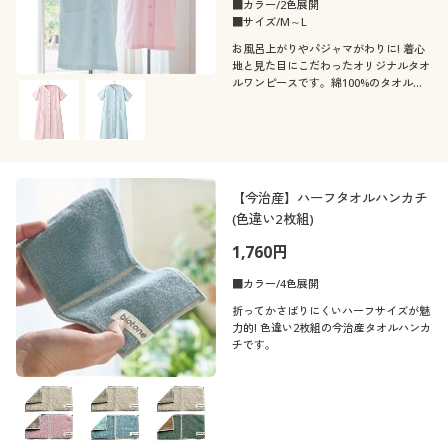
■カラー/2色展開
■サイズ/M～L
お風呂上がりやパジャマがわりに! 着心
地と見た目にこだわったオリジナルタオ
ルワンピースです。綿100%のタオル地
でやわらかな肌ざわり。濡れたままでも
サッと羽織れます。
【今治産】ハーフタオルハンカチ
(色違い2枚組)
1,760円
■カラー/4色展開
折ってかさばりにくいハーフサイズが魅
力的! 色違い2枚組の今治産タオルハンカ
チです。