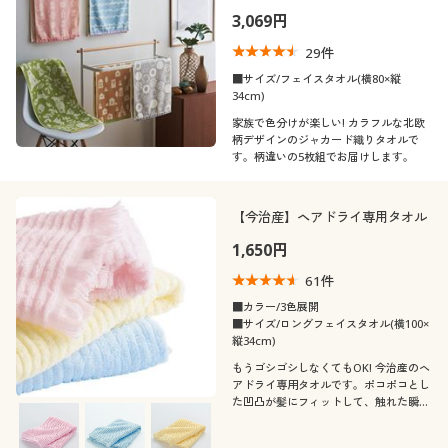
3,069円
29
件
■サイズ/フェイスタオル(横80×縦
34cm)
家族で色分けが楽しい! カラフルな北欧
柄デザインのジャカード織りタオルで
す。柄違いの5枚組でお届けします。
【今治産】ヘアドライ専用タオル
1,650円
61
件
■カラー/3色展開
■サイズ/ロングフェイスタオル(横100×
縦34cm)
もうゴシゴシしなくてもOK! 今治産のヘ
アドライ専用タオルです。ポコポコとし
た凹凸が髪にフィットして、触れた瞬間
ぐんぐん吸水。髪に負担をかけにくいの
で、はじまりの朝やお風呂上がりなど、