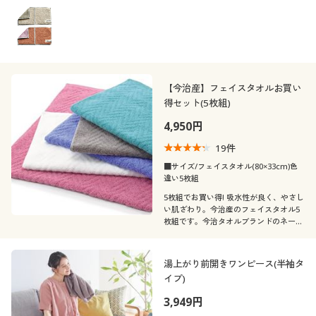
【今治産】フェイスタオルお買い
得セット(5枚組)
4,950円
19
件
■サイズ/フェイスタオル(80×33cm)色
違い5枚組
5枚組でお買い得! 吸水性が良く、やさし
い肌ざわり。今治産のフェイスタオル5
枚組です。今治タオルブランドのネーム
が高品質の証です。
湯上がり前開きワンピース(半袖タ
イプ)
3,949円