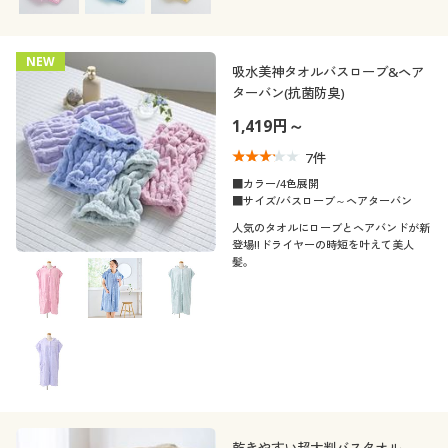
毎日使いにおすすめです。
NEW
吸水美神タオルバスローブ&ヘア
ターバン(抗菌防臭)
1,419円～
7
件
■カラー/4色展開
■サイズ/バスローブ～ヘアターバン
人気のタオルにローブとヘアバンドが新
登場!!ドライヤーの時短を叶えて美人
髪。
乾きやすい超大判バスタオル