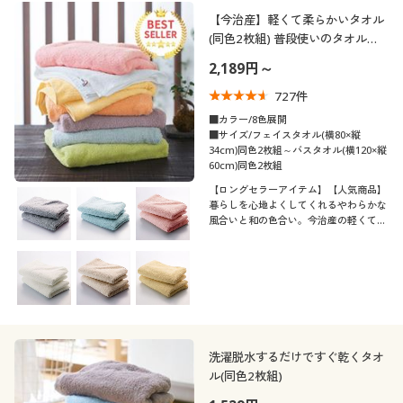
制服・スクール
美容・健康通販すべて
家具・収納
【今治産】軽くて柔らかいタオル
キッチン・雑貨・日用品
カテゴリ
(同色2枚組) 普段使いのタオルを
ちょっと良いものに
2,189円～
大きいサイズ
制服・スクールすべて
美容・健康・サプリメント
寝具・ベッド
727
件
バーゲン
大きいサイズ通販すべて
制服・学生服
■カラー/8色展開
カーテン・ラグ・ファブリック
■サイズ/フェイスタオル(横80×縦
口コミ
34cm)同色2枚組～バスタオル(横120×縦
(5)
60cm)同色2枚組
詳細検索
バーゲンセール
大きいサイズ レディース服
ジュニア・ティーンズ下着
【ロングセラーアイテム】【人気商品】
(4〜4.9)
暮らしを心地よくしてくれるやわらかな
商品カテゴリ一覧
シークレットセール
大きいサイズ レディース下着
風合いと和の色合い。今治産の軽くて柔
(3〜3.9)
らかいタオルです。軽い使い心地と洗濯
時の乾きやすさを追求しました。お求め
カタログ
やすく洗い替えにも便利な2枚組でお届
大きいサイズ メンズ
レディースサ
けします。
M
L
イズ
カタログ・チラシからのご注文
大きいサイズ 事務・制服
カラー
デジタルカタログ
洗濯脱水するだけですぐ乾くタオ
ル(同色2枚組)