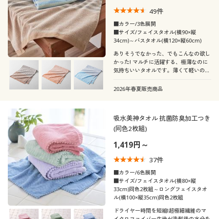
49
件
■カラー/3色展開
■サイズ/フェイスタオル(横90×縦
34cm)～バスタオル(横120×縦60cm)
ありそうでなかった、でもこんなの欲し
かった! マルチに活躍する、極薄なのに
気持ちいいタオルです。薄くて軽いのに
しっかり吸水し、持ち運びにも便利。上
質な綿と老舗タオルメーカーの技術によ
2026年春夏販売商品
り誕生した、セシールこだわりの温泉タ
オルです。
吸水美神タオル 抗菌防臭加工つき
(同色2枚組)
1,419円～
37
件
■カラー/6色展開
■サイズ/フェイスタオル(横80×縦
33cm)同色2枚組～ロングフェイスタオ
ル(横100×縦35cm)同色2枚組
ドライヤー時間を短縮!超極細繊維のマ
イクロファイバー生地が洗髪後の水分を