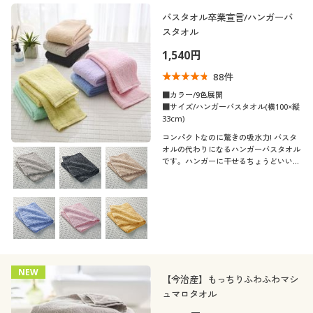
バスタオル卒業宣言/ハンガーバ
スタオル
1,540円
88
件
■カラー/9色展開
■サイズ/ハンガーバスタオル(横100×縦
33cm)
コンパクトなのに驚きの吸水力! バスタ
オルの代わりになるハンガーバスタオル
です。ハンガーに干せるちょうどいいサ
イズ感で、洗濯物の量が減って収納もす
っきり! ふっくらとボリュームのあるや
わらかな肌ざわりです。
NEW
【今治産】もっちりふわふわマシ
ュマロタオル