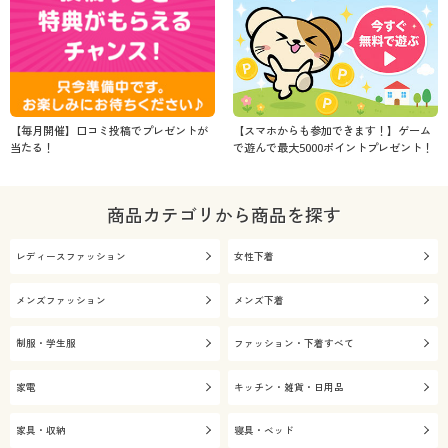
【毎月開催】口コミ投稿でプレゼントが
【スマホからも参加できます！】ゲーム
当たる！
で遊んで最大5000ポイントプレゼント！
商品カテゴリから商品を探す
レディースファッション
女性下着
メンズファッション
メンズ下着
制服・学生服
ファッション・下着すべて
家電
キッチン・雑貨・日用品
家具・収納
寝具・ベッド