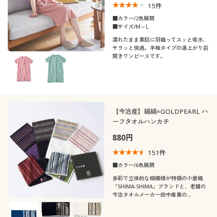
15
件
■カラー/2色展開
■サイズ/M～L
濡れたまま素肌に羽織ってスッと吸水、
サラッと快適。半袖タイプの湯上がり前
開きワンピースです。
【今治産】縞縞×GOLDPEARL ハ
ーフタオルハンカチ
880円
151
件
■カラー/6色展開
多彩で立体的な縞模様が特徴の小倉織
「SHIMA-SHIMA」ブランドと、老舗の
今治タオルメーカー田中産業の
「GOLDPEARL」がコラボしたハーフタ
オルハンカチです。男性のプレゼントに