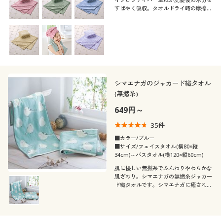
すばやく吸収。タオルドライ時の摩擦を
軽減させ「整う」髪へ。
シマエナガのジャカード織タオル
(無撚糸)
649円～
35
件
■カラー/ブルー
■サイズ/フェイスタオル(横80×縦
34cm)～バスタオル(横120×縦60cm)
肌に優しい無撚糸でふんわりやわらかな
肌ざわり。シマエナガの無撚糸ジャカー
ド織タオルです。シマエナガに癒される
大人可愛いシンプル柄。