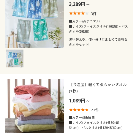
3,289円～
3
件
■カラー/A(アニマル)
■サイズ/フェイスタオル(10枚組)～バス
タオル(5枚組)
洗い替えや、使い分けにまとめてお得な
タオルセット!
【今治産】軽くて柔らかいタオル
(1枚)
1,089円～
73
件
■カラー/8色展開
■サイズ/フェイスタオル(横80×縦
34cm)～バスタオル(横120×縦60cm)