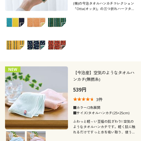
(株)の今治タオルハンカチコレクション
「Otta(オッタ)」の三つ折れハーフタオ
ルハンカチです。三つ折りなのでコンパ
クトに使えて便利!男女問わずお使いい
ただけるカラフルでポップなデザインが
人気です。
NEW
【今治産】空気のようなタオルハ
ンカチ(無撚糸)
539円
3
件
■カラー/2色展開
■サイズ/タオルハンカチ(25×25cm)
ふわっと軽～い至福の肌ざわり! 空気の
ようなタオルハンカチです。軽く肌に触
れるだけですっと水を吸い取り、使うほ
どにふんわり心地よく。