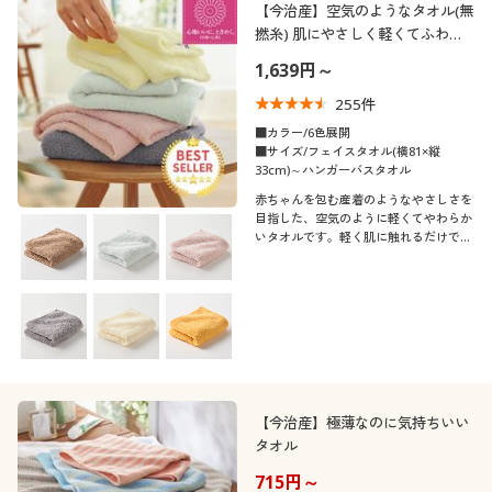
【今治産】空気のようなタオル(無
撚糸) 肌にやさしく軽くてふわふ
わ
1,639円～
255
件
■カラー/6色展開
■サイズ/フェイスタオル(横81×縦
33cm)～ハンガーバスタオル
赤ちゃんを包む産着のようなやさしさを
目指した、空気のように軽くてやわらか
いタオルです。軽く肌に触れるだけです
っと水を吸い取り、使うほどにふんわり
心地よく。瀬戸内のおだやかな色合いが
美しい、セシールおすすめの人気商品で
す。
【今治産】極薄なのに気持ちいい
タオル
715円～