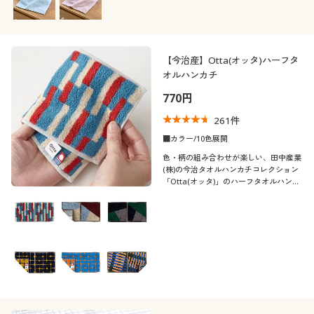
【今治産】Otta(オッタ)ハーフタ
オルハンカチ
770円
261
件
■カラー/10色展開
色・柄の組み合わせが楽しい、田中産業
(株)の今治タオルハンカチコレクション
「Otta(オッタ)」のハーフタオルハンカ
チです。二つ折りなのでコンパクトに使
えて便利!男女問わずお使いいただける
カラフルでポップなデザインが人気で
す。