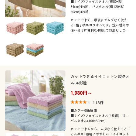
■サイズ/フェイスタオル(横80×縦
冬
34cm)4枚組～バスタオル(横120×縦
60cm)4枚組
閉じる
カットできて、最後までムダなく使え
る! 格子柄エコタオルです。洗い替えや
使い分けに便利な4枚組でお届けしま
す。
カットできるイイコットン製タオ
ル(4枚組)
1,980円～
118
件
■カラー/5色展開
■サイズ/フェイスタオル(4枚組)～ミニ
バスタオル(100×50cm)
カットできるから、ムダなく使えてとこ
とんエコ! 環境にやさしい「イイコット