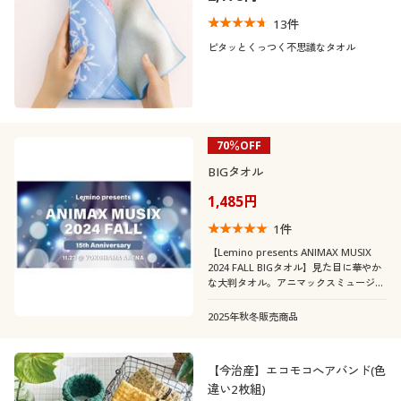
13
件
ピタッとくっつく不思議なタオル
70％OFF
BIGタオル
1,485円
1
件
【Lemino presents ANIMAX MUSIX
2024 FALL BIGタオル】見た目に華やか
な大判タオル。アニマックスミュージッ
クスの記念撮影にも活躍!
2025年秋冬販売商品
【今治産】エコモコへアバンド(色
違い2枚組)