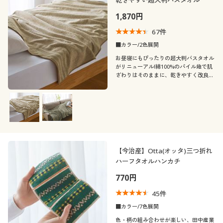
1,870円
67
件
■カラー/2色展開
お昼寝にもぴったりの超大判バスタオル
がリニューアル!綿100%のパイル地で肌
ざわりはそのままに、乾きやすく改良
し、さらに使いやすくなりました。
【今治産】Otta(オッタ)三つ折れ
ハーフタオルハンカチ
770円
45
件
■カラー/7色展開
色・柄の組み合わせが楽しい、田中産業