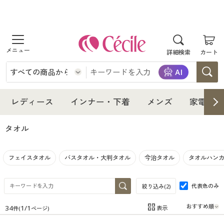
商品を探す
詳細検索
カート
レディース
インナー・下着
レディース通販すべて
レディース
インナー・下着
メンズ
家電・雑
メンズ
インナー・下着通販すべて
レディースファッション
タオル
家電・雑貨
メンズ通販すべて
女性下着
女性下着
フェイスタオル
バスタオル・大判タオル
今治タオル
タオルハン
寝具・インテリア・家具
家電・雑貨すべて
メンズファッション
メンズ下着
代表色のみ
絞り込み(
2
)
美容・健康
寝具・インテリア・家具通販すべて
家電
メンズ下着
ジュニア・ティーンズ下着
34
1
/
1
表示
件(
ページ)
在庫
在庫のある商品のみ表示