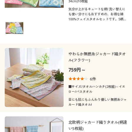
34cm)10枚組
気分が上がるキュートな柄! 洗い替えに
も使い分けにもおすすめの、お得な綿
100%フェイスタオルセットです。5柄×2
枚の10枚セットでお届けします。
やわらか無撚糸ジャカード織タオ
ル(フラワー)
759円～
6
件
■サイズ/タオルハンカチ(2枚組)～イエ
ロー/バスタオル
目にも肌にもふんわり優しい無撚糸ジャ
カード織タオル!
北欧柄ジャカード織りタオル(柄違
い5枚組)