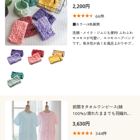
2,200円
66
件
■カラー/4色展開
洗顔・メイク・ジムにも便利! ふわふわ
モコモコが可愛い、エコモコへアバンド
です。吸水性が良くお風呂上がりやプー
ル後、スポーツシーンでも活躍します。
色違いの2枚組でお届けします。
前開きタオルワンピース(綿
100%)/濡れたままでも羽織れる
吸水性
3,630円
344
件