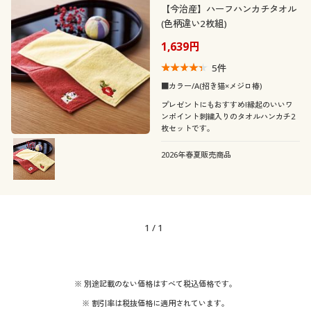
【今治産】ハーフハンカチタオル
(色柄違い2枚組)
1,639円
5
件
■カラー/A(招き猫×メジロ椿)
プレゼントにもおすすめ!縁起のいいワ
ンポイント刺繍入りのタオルハンカチ2
枚セットです。
2026年春夏販売商品
1
/
1
※ 別途記載のない価格はすべて税込価格です。
※ 割引率は税抜価格に適用されています。