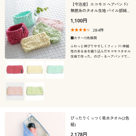
【今治産】エコモコ ヘアバンド/
無撚糸のタオル生地 パイル部綿
100%
1,100円
284
件
■カラー/5色展開
ふわっと伸びてやさしくフィット! 伸縮
性のある糸を織り込んだモコモコタオル
生地で作った、のび～るヘアバンドで
す。吸水性抜群なので洗顔やメイク時は
もちろん、屋外のスポーツなどにも大活
躍!
ぴったりくっつく吸水タオル(2色
組)
2,178円