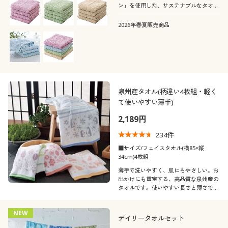
ン」を使用した、サステナブルなタオル
です。使いやすいほどよい厚みとしっか
りとした拭き心地が魅力。洗い替えにも
2026年春夏販売商品
便利な4枚組でお届けします。
泉州産タオル(柄違い4枚組・軽く
て使いやすい薄手)
2,189円
234
件
■サイズ/フェイスタオル(横85×縦
34cm)4枚組
薄手で洗いやすく、肌にもやさしい。お
出かけにも重宝する、高品質な泉州産の
タオルです。使いやすい長さと薄さで、
浴用におすすめ。お得にまとめ買いでき
る柄違いの4枚組でお届けします。
NEW
デイリータオルセット