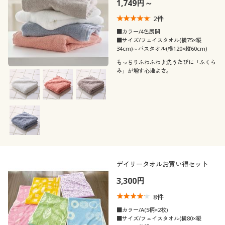
1,749円～
2
件
■カラー/4色展開
■サイズ/フェイスタオル(横75×縦
34cm)～バスタオル(横120×縦60cm)
もっちりふわふわ♪洗うたびに「ふくら
み」が増す心地よさ。
デイリータオルお買い得セット
3,300円
8
件
■カラー/A(5柄×2枚)
■サイズ/フェイスタオル(横80×縦