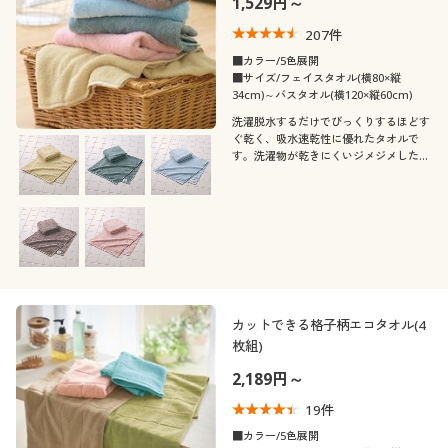
1,529円～
カタログ無料プレゼント
207
件
こだわり条件
会員メニュー
柄・デザイン
■カラー/5色展開
で絞り込む
■サイズ/フェイスタオル(横80×縦
34cm)～バスタオル(横120×縦60cm)
マイページ
袖
無地
フリンジ
洗濯脱水するだけでびっくりするほどす
ぐ乾く、吸水速乾性に優れたタオルで
素材
閲覧履歴
す。洗濯物が乾きにくいジメジメした季
半袖
節におすすめ。洗い替えに何枚あっても
重宝します。同色2枚組でお届けしま
機能・特徴
す。
ウール
コットン・綿100
お気に入り
着用感
ウォッシャブル(洗
サポート
抗菌防臭
ナイロン
える)
年代
レギュラー
ご利用ガイド
カットできる格子柄エコタオル(4
枚組)
シーズン
30代
40代
よくある質問とお問い合わせ
2,189円～
価格
夏
秋
～
円
絞込
19
件
■カラー/5色展開