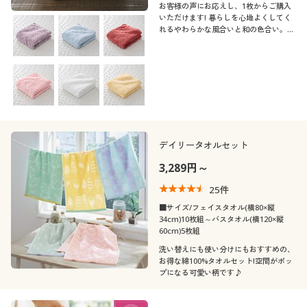
お客様の声にお応えし、1枚からご購入
いただけます! 暮らしを心地よくしてく
れるやわらかな風合いと和の色合い。今
治産の軽くて柔らかいタオルです。軽い
使い心地と洗濯時の乾きやすさを追求し
ました。
デイリータオルセット
3,289円～
25
件
■サイズ/フェイスタオル(横80×縦
34cm)10枚組～バスタオル(横120×縦
60cm)5枚組
洗い替えにも使い分けにもおすすめの、
お得な綿100%タオルセット!空間がポッ
プになる可愛い柄です♪