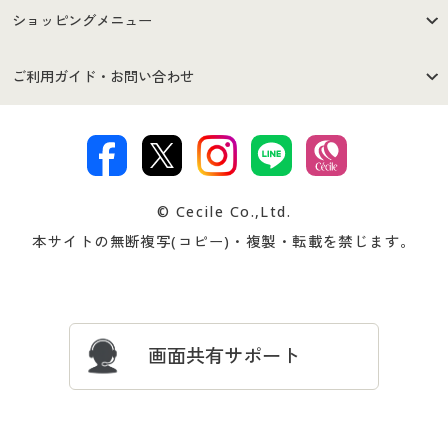
はじめての方へ
ご利用環境について
ショッピングメニュー
セシールご利用規約
プライバシーポリシー
商品カテゴリ
バーゲンセール
ご利用ガイド・お問い合わせ
特定商取引法に基づく表示
古物営業法に基づく表示
カタログ・チラシからのご注
デジタルカタログ
ご注文は
お届けは
文
著作権・商標について
会社案内
交換・返品は
お支払は
カタログ無料プレゼント
特集一覧
© Cecile Co.,Ltd.
会員登録・お客様情報変更に
お客様番号・パスワードをお
本サイトの無断複写(コピー)・複製・転載を禁じます。
プレゼント＆キャンペーン
サイトマップ
ついて
忘れの場合
サイズガイド
よくある質問とお問い合わせ
画面共有サポート