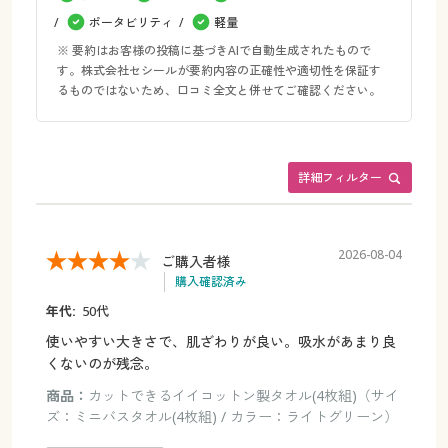
ポータビリティ
軽量
※ 要約はお客様の投稿に基づきAIで自動生成されたもので
す。株式会社セシールが要約内容の正確性や適切性を保証す
るものではないため、口コミ全文と併せてご確認ください。
詳細フィルター
2026-08-04
ご購入者様
購入確認済み
年代:
50代
使いやすい大きさで、肌ざわりが良い。吸水があまり良
くないのが残念。
商品：
カットできるイイコットン製タオル(4枚組)（サイ
ズ：ミニバスタオル(4枚組) / カラー：ライトグリーン）