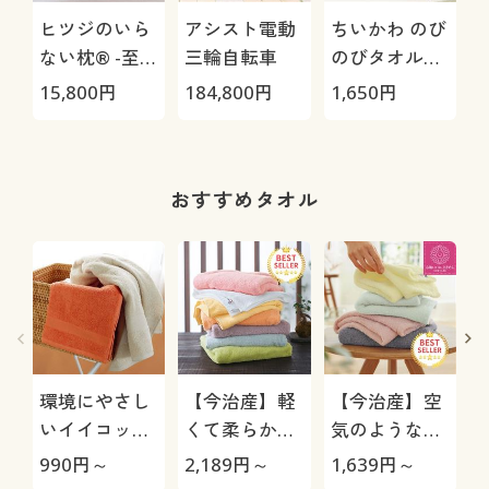
ヒツジのいら
アシスト電動
ちいかわ のび
ない枕® -至
三輪自転車
のびタオル地
極-
枕カバー
H
15,800
円
184,800
円
1,650
円
4
0
おすすめタオル
環境にやさし
【今治産】軽
【今治産】空
いイイコット
くて柔らかい
気のようなタ
ン製タオル(同
タオル(同色2
オル(無撚糸)
990
円～
2,189
円～
1,639
円～
7
色2枚組)
枚組) 普段使
肌にやさしく