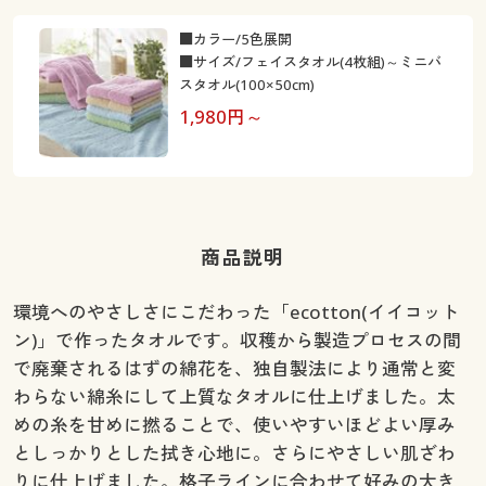
■カラー/5色展開
■サイズ/フェイスタオル(4枚組)～ミニバ
スタオル(100×50cm)
1,980
円～
商品説明
環境へのやさしさにこだわった「ecotton(イイコット
ン)」で作ったタオルです。収穫から製造プロセスの間
で廃棄されるはずの綿花を、独自製法により通常と変
わらない綿糸にして上質なタオルに仕上げました。太
めの糸を甘めに撚ることで、使いやすいほどよい厚み
としっかりとした拭き心地に。さらにやさしい肌ざわ
りに仕上げました。格子ラインに合わせて好みの大き