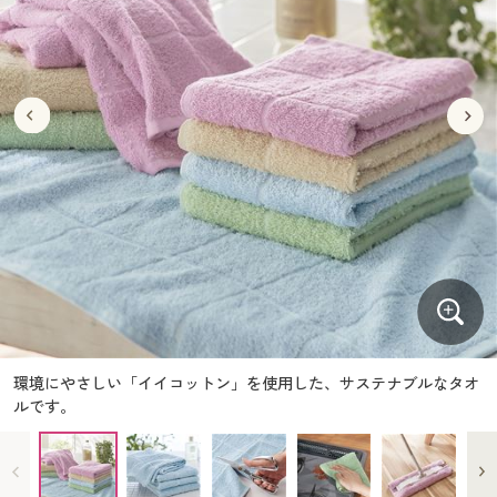
大きいサイズ
制服・スクールすべて
美容・健康・サプリメント
寝具・ベッド
制服・スクール
美容・健康通販すべて
家具・収納
キッチン・雑貨・日用品
バーゲン
大きいサイズ通販すべて
制服・学生服
カーテン・ラグ・ファブリック
大きいサイズ
制服・スクールすべて
美容・健康・サプリメント
寝具・ベッド
詳細検索
バーゲンセール
大きいサイズ レディース服
ジュニア・ティーンズ下着
バーゲン
大きいサイズ通販すべて
制服・学生服
カーテン・ラグ・ファブリック
商品カテゴリ一覧
シークレットセール
大きいサイズ レディース下着
詳細検索
バーゲンセール
大きいサイズ レディース服
ジュニア・ティーンズ下着
カタログ
大きいサイズ メンズ
商品カテゴリ一覧
シークレットセール
大きいサイズ レディース下着
カタログ・チラシからのご注文
カタログ
大きいサイズ 事務・制服
大きいサイズ メンズ
デジタルカタログ
カタログ・チラシからのご注文
環境にやさしい「イイコットン」を使用した、サステナブルなタオ
大きいサイズ 事務・制服
ルです。
カタログ無料プレゼント
デジタルカタログ
会員メニュー