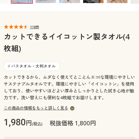
カタログ無料プレゼント
マイページ
会員メニュー
118件
閲覧履歴
マイページ
カットできるイイコットン製タオル(4
お気に入り
枚組)
閲覧履歴
サポート
お気に入り
バスタオル・大判タオル
#
ご利用ガイド
カットできるから、ムダなく使えてとことんエコ!な環境にやさしい
サポート
サステナブルタオルです。環境にやさしい「イイコットン」を使用
しており、使いやすいほどよい厚みとしっかりとした拭き心地が魅
よくある質問とお問い合わせ
ご利用ガイド
力です。洗い替えにも便利な4枚組でお届けします。
この商品の情報をもっと詳しく見る
よくある質問とお問い合わせ
1,980
円
税抜価格 1,800円
(税込)