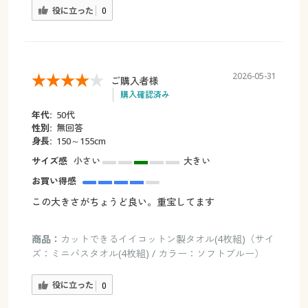
役に立った
0
2026-05-31
ご購入者様
購入確認済み
年代:
50代
性別:
無回答
身長:
150～155cm
サイズ感
小さい
大きい
お買い得感
この大きさがちょうど良い。重宝してます
商品：
カットできるイイコットン製タオル(4枚組)（サイ
ズ：ミニバスタオル(4枚組) / カラー：ソフトブルー）
役に立った
0