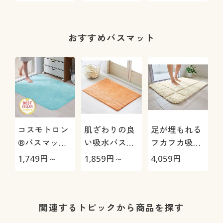
いのタオルを
軽くてふわふ
ちょっと良い
わ
ものに
おすすめバスマット
コスモトロン
肌ざわりの良
足が埋もれる
®バスマット
い吸水バスマ
フカフカ吸水
(吸水・速乾)
ット(抗菌防
バスマット(抗
1,749
円～
1,859
円～
4,059
円
臭)
菌防臭)
関連するトピックから商品を探す