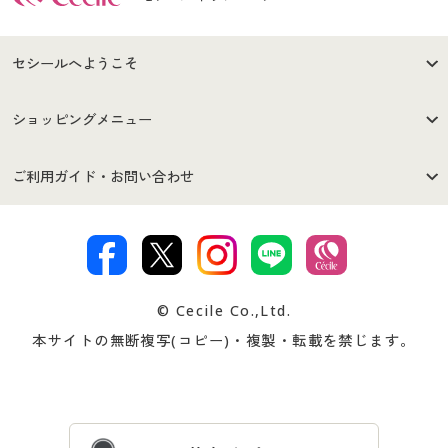
セシールへようこそ
はじめての方へ
ご利用環境について
ショッピングメニュー
セシールご利用規約
プライバシーポリシー
商品カテゴリ
バーゲンセール
ご利用ガイド・お問い合わせ
特定商取引法に基づく表示
古物営業法に基づく表示
カタログ・チラシからのご注
デジタルカタログ
ご注文は
お届けは
文
著作権・商標について
会社案内
交換・返品は
お支払は
カタログ無料プレゼント
特集一覧
© Cecile Co.,Ltd.
会員登録・お客様情報変更に
お客様番号・パスワードをお
本サイトの無断複写(コピー)・複製・転載を禁じます。
プレゼント＆キャンペーン
サイトマップ
ついて
忘れの場合
サイズガイド
よくある質問とお問い合わせ