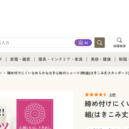
詳細検索
ズ
家電・雑貨
寝具・インテリア・家具
美容・健康
制服
て
ズ通販すべて
家電・雑貨すべて
寝具・インテリア・家具通販すべて
美容・健康通販すべ
制服
ツ
締め付けにくいなめらかなはき心地のショーツ3枚組(はきこみ丈スタンダード
ズファッション
家電
家具・収納
美容・健康・サプリ
制服
33件
ズ下着
キッチン・雑貨・日用品
寝具・ベッド
ジュ
締め付けにく
組(はきこみ丈
着
カーテン・ラグ・ファブリック