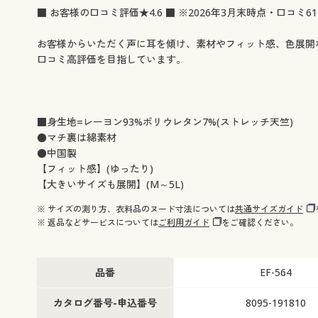
■ お客様の口コミ評価★4.6 ■ ※2026年3月末時点・口コミ61
お客様からいただく声に耳を傾け、素材やフィット感、色展開
口コミ高評価を目指しています。
■身生地=レーヨン93%ポリウレタン7%(ストレッチ天竺)
●マチ裏は綿素材
●中国製
【フィット感】(ゆったり)
【大きいサイズも展開】(M～5L)
※ サイズの測り方、衣料品のヌード寸法については
共通サイズガイド
※ 返品などサービスについては
ご利用ガイド
をご確認ください。
品番
EF-564
カタログ番号-申込番号
8095-191810