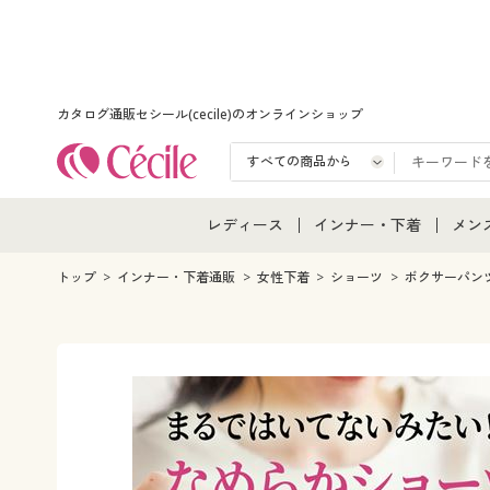
カタログ通販セシール(cecile)のオンラインショップ
レディース
インナー・下着
メン
レディース通販すべて
インナー・下着通販すべ
メン
トップ
インナー・下着通販
女性下着
ショーツ
ボクサーパン
レディースファッション
女性下着
メン
女性下着
メンズ下着
メン
ジュニア・ティーンズ下