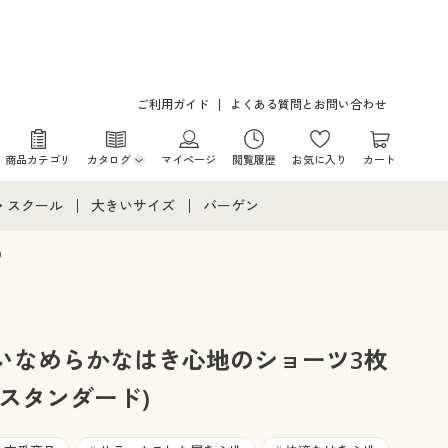
ご利用ガイド
よくある質問とお問い合わせ
商品カテゴリ
カタログ
マイページ
閲覧履歴
お気に入り
カート
カタログ・チラシからのご注文
・スクール
大きいサイズ
バーゲン
デジタルカタログ
て
・スクールすべて
大きいサイズ通販すべて
バーゲンセール
)
カタログ無料プレゼント
メント
・学生服
大きいサイズ レディース服
シークレットセール
ニア・ティーンズ下着
大きいサイズ レディース下着
いなめらかなはき心地のショーツ3枚
スタンダード)
大きいサイズ メンズ