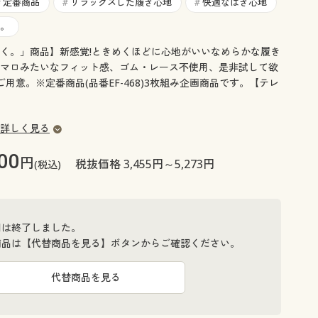
大きいサイズ 事務・制服
定番商品
リラックスした履き心地
快適なはき心地
#
#
#
。
く。」商品】新感覚!ときめくほどに心地がいいなめらかな履き
マロみたいなフィット感、ゴム・レース不使用、是非試して欲
用意。※定番商品(品番EF-468)3枚組み企画商品です。【テレ
詳しく見る
00
円
税抜価格 3,455円～5,273円
(税込)
間は終了しました。
商品は【代替商品を見る】ボタンからご確認ください。
代替商品を見る
ー・パウダーピンク)セットA
3枚組(ス