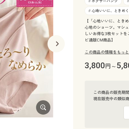
ボクサーパンツ
#
心地いいに、ときめく
#
【「心地いいに、ときめ
心地のショーツ。マシュ
しいお得な3枚セットをご
ビ通販CM商品】
この商品の情報をもっと
3,800
5,8
円～
この商品の販売期
現在販売中の類似
3枚組(スキンベージュ・コスミックグレ