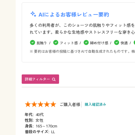
AIによるお客様レビュー要約
多くの利用者が、このショーツの肌触りやフィット感を
れています。柔らかな生地感やストレスフリーな穿き心
肌触り
フィット感
締め付け感
快適
※ 要約はお客様の投稿に基づきAIで自動生成されたものです
詳細フィルター
ご購入者様
購入確認済み
年代:
40代
性別:
女性
身長:
165～170cm
普段のサイズ:
LL