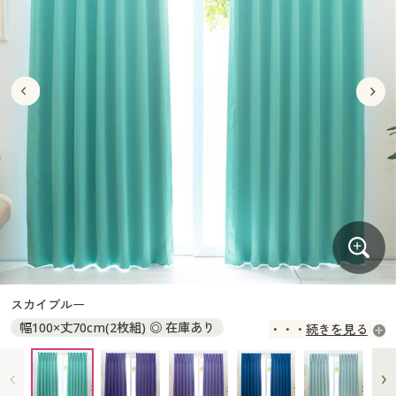
大きいサイズ
制服・スクールすべて
美容・健康・サプリメント
寝具・ベッド
制服・スクール
美容・健康通販すべて
家具・収納
キッチン・雑貨・日用品
バーゲン
大きいサイズ通販すべて
制服・学生服
カーテン・ラグ・ファブリック
大きいサイズ
制服・スクールすべて
美容・健康・サプリメント
寝具・ベッド
詳細検索
バーゲンセール
大きいサイズ レディース服
ジュニア・ティーンズ下着
バーゲン
大きいサイズ通販すべて
制服・学生服
カーテン・ラグ・ファブリック
商品カテゴリ一覧
シークレットセール
大きいサイズ レディース下着
詳細検索
バーゲンセール
大きいサイズ レディース服
ジュニア・ティーンズ下着
カタログ
大きいサイズ メンズ
商品カテゴリ一覧
シークレットセール
大きいサイズ レディース下着
カタログ・チラシからのご注文
カタログ
大きいサイズ 事務・制服
大きいサイズ メンズ
デジタルカタログ
カタログ・チラシからのご注文
スカイブルー
大きいサイズ 事務・制服
幅100×丈70cm(2枚組) ◎ 在庫あり
続きを見る
カタログ無料プレゼント
デジタルカタログ
幅100×丈75cm(2枚組) ◎ 在庫あり
幅100×丈80cm(2枚組) ◎ 在庫あり
会員メニュー