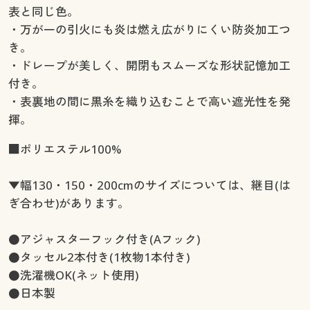
幅130×丈250cm(2枚組) ◎ 在庫あり
表と同じ色。
幅130×丈260cm(2枚組) ◎ 在庫あり
・万が一の引火にも炎は燃え広がりにくい防炎加工つ
幅150×丈90cm(2枚組) ◎ 在庫あり
き。
幅150×丈100cm(2枚組) ◎ 在庫あり
・ドレープが美しく、開閉もスムーズな形状記憶加工
幅150×丈110cm(2枚組) ◎ 在庫あり
付き。
幅150×丈120cm(2枚組) ◎ 在庫あり
・表裏地の間に黒糸を織り込むことで高い遮光性を発
幅150×丈135cm(2枚組) ◎ 在庫あり
揮。
幅150×丈150cm(2枚組) ◎ 在庫あり
■ポリエステル100%
幅150×丈170cm(2枚組) ◎ 在庫あり
幅150×丈178cm(2枚組) ◎ 在庫あり
▼幅130・150・200cmのサイズについては、継目(は
幅150×丈185cm(2枚組) ◎ 在庫あり
ぎ合わせ)があります。
幅150×丈190cm(2枚組) ◎ 在庫あり
幅150×丈195cm(2枚組) ◎ 在庫あり
●アジャスターフック付き(Aフック)
幅150×丈200cm(2枚組) ◎ 在庫あり
●タッセル2本付き(1枚物1本付き)
幅150×丈205cm(2枚組) ◎ 在庫あり
●洗濯機OK(ネット使用)
幅150×丈210cm(2枚組) ◎ 在庫あり
●日本製
幅150×丈215cm(2枚組) ◎ 在庫あり