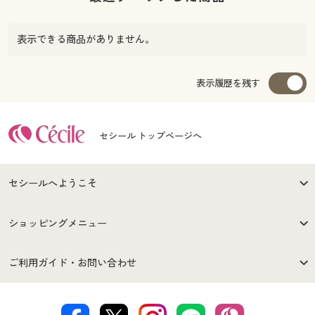
表示できる商品がありません。
表示履歴を残す
セシール トップページへ
セシールへようこそ
はじめての方へ
ご利用環境について
ショッピングメニュー
セシールご利用規約
プライバシーポリシー
商品カテゴリ
バーゲンセール
ご利用ガイド・お問い合わせ
特定商取引法に基づく表示
古物営業法に基づく表示
カタログ・チラシからのご注
デジタルカタログ
ご注文は
お届けは
文