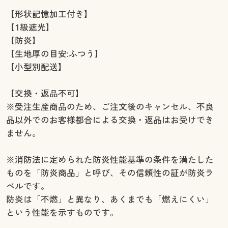
幅150×丈220cm(2枚組) ◎ 在庫あり
【形状記憶加工付き】
幅150×丈225cm(2枚組) ◎ 在庫あり
【1級遮光】
幅150×丈230cm(2枚組) ◎ 在庫あり
【防炎】
幅150×丈235cm(2枚組) ◎ 在庫あり
【生地厚の目安:ふつう】
幅150×丈240cm(2枚組) ◎ 在庫あり
【小型別配送】
幅150×丈245cm(2枚組) ◎ 在庫あり
幅150×丈250cm(2枚組) ◎ 在庫あり
【交換・返品不可】
幅150×丈260cm(2枚組) ◎ 在庫あり
※受注生産商品のため、ご注文後のキャンセル、不良
幅200×丈100cm(1枚物) ◎ 在庫あり
品以外でのお客様都合による交換・返品はお受けでき
幅200×丈110cm(1枚物) ◎ 在庫あり
ません。
幅200×丈120cm(1枚物) ◎ 在庫あり
幅200×丈135cm(1枚物) ◎ 在庫あり
※消防法に定められた防炎性能基準の条件を満たした
幅200×丈150cm(1枚物) ◎ 在庫あり
ものを「防炎商品」と呼び、その信頼性の証が防炎ラ
幅200×丈170cm(1枚物) ◎ 在庫あり
ベルです。
幅200×丈178cm(1枚物) ◎ 在庫あり
防炎は「不燃」と異なり、あくまでも「燃えにくい」
幅200×丈185cm(1枚物) ◎ 在庫あり
という性能を示すものです。
幅200×丈190cm(1枚物) ◎ 在庫あり
幅200×丈195cm(1枚物) ◎ 在庫あり