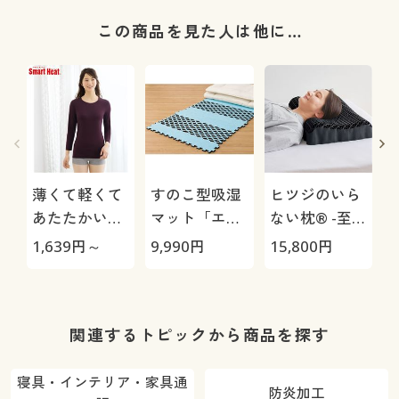
この商品を見た人は他に…
薄くて軽くて
すのこ型吸湿
ヒツジのいら
あたたかいイ
マット「エア
ない枕® -至
ンナー(衿狭め
ージョブ®」
極-
1,639
円～
9,990
円
15,800
円
3
8分袖)(スマー
Max
炎
トヒート®)
関連するトピックから商品を探す
寝具・インテリア・家具通
防炎加工