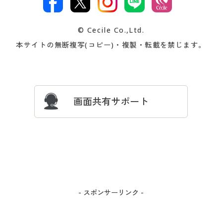
著作権・商標について
会社案内
交換・返品は
お支払は
カタログ無料プレゼント
特集一覧
© Cecile Co.,Ltd.
会員登録・お客様情報変更に
お客様番号・パスワードをお
本サイトの無断複写(コピー)・複製・転載を禁じます。
プレゼント＆キャンペーン
サイトマップ
ついて
忘れの場合
サイズガイド
よくある質問とお問い合わせ
画面共有サポート
- スポンサーリンク -