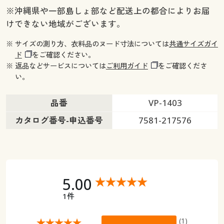
※沖縄県や一部島しょ部など配送上の都合によりお届
幅200×丈200cm(1枚物) ◎ 在庫あり
けできない地域がございます。
幅200×丈210cm(1枚物) ◎ 在庫あり
幅200×丈215cm(1枚物) ◎ 在庫あり
※ サイズの測り方、衣料品のヌード寸法については
共通サイズガイ
幅200×丈220cm(1枚物) ◎ 在庫あり
ド
をご確認ください。
幅200×丈225cm(1枚物) ◎ 在庫あり
※ 返品などサービスについては
ご利用ガイド
をご確認くださ
幅200×丈230cm(1枚物) ◎ 在庫あり
い。
幅200×丈240cm(1枚物) ◎ 在庫あり
品番
VP-1403
幅200×丈250cm(1枚物) ◎ 在庫あり
幅200×丈260cm(1枚物) ◎ 在庫あり
カタログ番号-申込番号
7581-217576
5.00
1件
(1)