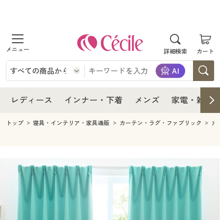
商品を探す
レディース
商品を探す
詳細検索
カート
インナー・下着
レディース通販すべて
レディース
メンズ
インナー・下着通販すべて
レディースファッション
インナー・下着
レディース通販すべて
レディース
インナー・下着
メンズ
家電・雑貨
家電・雑貨
メンズ通販すべて
女性下着
女性下着
メンズ
インナー・下着通販すべて
レディースファッション
トップ
寝具・インテリア・家具通販
カーテン・ラグ・ファブリック
カ
寝具・インテリア・家具
家電・雑貨すべて
メンズファッション
メンズ下着
家電・雑貨
メンズ通販すべて
女性下着
女性下着
美容・健康
寝具・インテリア・家具通販すべて
家電
メンズ下着
ジュニア・ティーンズ下着
寝具・インテリア・家具
家電・雑貨すべて
メンズファッション
メンズ下着
制服・スクール
美容・健康通販すべて
家具・収納
キッチン・雑貨・日用品
美容・健康
寝具・インテリア・家具通販すべて
家電
メンズ下着
ジュニア・ティーンズ下着