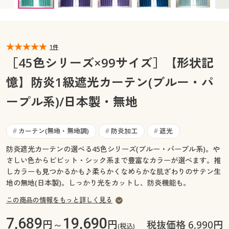
幅100×丈85cm(2枚組) ◎ 在庫あり
カタログ無料プレゼント
幅100×丈90cm(2枚組) ◎ 在庫あり
マイページ
会員メニュー
幅100×丈95cm(2枚組) ◎ 在庫あり
幅100×丈100cm(2枚組) ◎ 在庫あり
閲覧履歴
1件
マイページ
幅100×丈105cm(2枚組) ◎ 在庫あり
［45色シリーズ×99サイズ］【形状記
幅100×丈110cm(2枚組) ◎ 在庫あり
お気に入り
憶】防炎1級遮光カーテン(ブルー・パ
閲覧履歴
幅100×丈115cm(2枚組) ◎ 在庫あり
幅100×丈120cm(2枚組) ◎ 在庫あり
ープル系)/日本製・無地
サポート
幅100×丈125cm(2枚組) ◎ 在庫あり
お気に入り
幅100×丈130cm(2枚組) ◎ 在庫あり
ご利用ガイド
カーテン(無地・無地調)
防炎加工
遮光
#
#
#
サポート
幅100×丈135cm(2枚組) ◎ 在庫あり
幅100×丈140cm(2枚組) ◎ 在庫あり
防炎遮光カーテンの選べる45色シリーズ(ブルー・パープル系)。や
よくある質問とお問い合わせ
ご利用ガイド
幅100×丈145cm(2枚組) ◎ 在庫あり
さしい色からビビット・シック系まで豊富なカラーが選べます。推
しカラーも見つかるかも♪柔らかくなめらかな肌ざわりのサテン生
幅100×丈150cm(2枚組) ◎ 在庫あり
地の無地(日本製)。しっかり光をカットし、防炎機能も。
幅100×丈155cm(2枚組) ◎ 在庫あり
よくある質問とお問い合わせ
幅100×丈160cm(2枚組) ◎ 在庫あり
この商品の情報をもっと詳しく見る
幅100×丈165cm(2枚組) ◎ 在庫あり
7,689
19,690
円～
円
税抜価格 6,990円
幅100×丈170cm(2枚組) ◎ 在庫あり
(税込)