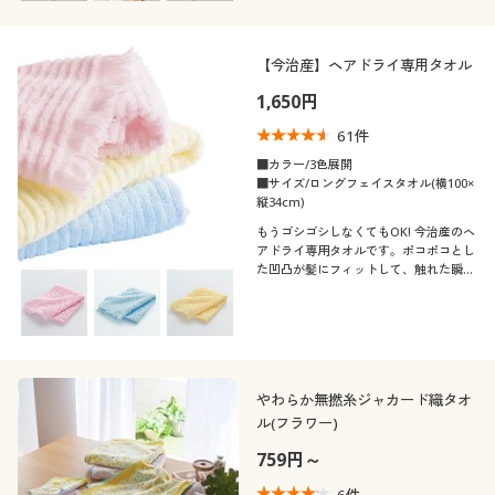
【今治産】ヘアドライ専用タオル
1,650円
61
件
■カラー/3色展開
■サイズ/ロングフェイスタオル(横100×
縦34cm)
もうゴシゴシしなくてもOK! 今治産のヘ
アドライ専用タオルです。ポコポコとし
た凹凸が髪にフィットして、触れた瞬間
ぐんぐん吸水。髪に負担をかけにくいの
で、はじまりの朝やお風呂上がりなど、
毎日使いにおすすめです。
やわらか無撚糸ジャカード織タオ
ル(フラワー)
759円～
6
件