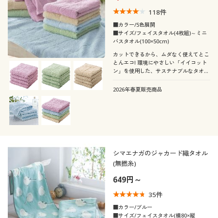
118
件
■カラー/5色展開
■サイズ/フェイスタオル(4枚組)～ミニ
バスタオル(100×50cm)
カットできるから、ムダなく使えてとこ
とんエコ! 環境にやさしい「イイコット
ン」を使用した、サステナブルなタオル
です。使いやすいほどよい厚みとしっか
りとした拭き心地が魅力。洗い替えにも
2026年春夏販売商品
便利な4枚組でお届けします。
シマエナガのジャカード織タオル
(無撚糸)
649円～
35
件
■カラー/ブルー
■サイズ/フェイスタオル(横80×縦