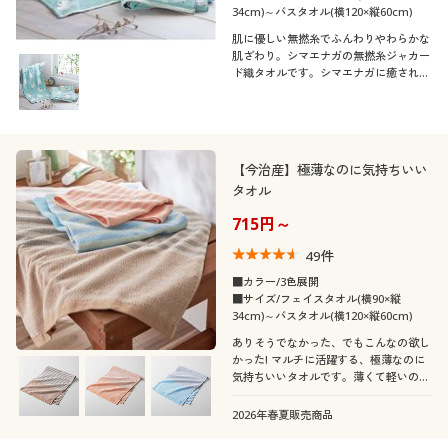
34cm)～バスタオル(横120×縦60cm)
肌に優しい無撚糸でふんわりやわらかな
肌ざわり。シマエナガの無撚糸ジャカー
ド織タオルです。シマエナガに癒される
大人可愛いシンプル柄。
【今治産】極薄なのに気持ちいい
タオル
715円～
49
件
■カラー/3色展開
■サイズ/フェイスタオル(横90×縦
34cm)～バスタオル(横120×縦60cm)
ありそうでなかった、でもこんなの欲し
かった! マルチに活躍する、極薄なのに
気持ちいいタオルです。薄くて軽いのに
しっかり吸水し、持ち運びにも便利。上
質な綿と老舗タオルメーカーの技術によ
2026年春夏販売商品
り誕生した、セシールこだわりの温泉タ
オルです。