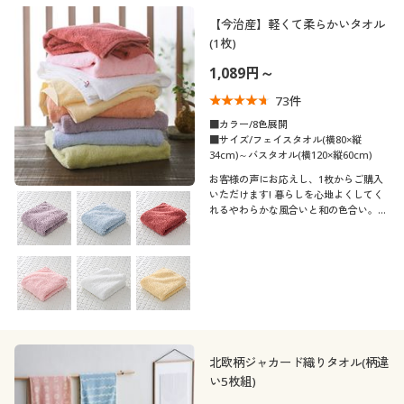
【今治産】軽くて柔らかいタオル
(1枚)
1,089円～
73
件
■カラー/8色展開
■サイズ/フェイスタオル(横80×縦
34cm)～バスタオル(横120×縦60cm)
お客様の声にお応えし、1枚からご購入
いただけます! 暮らしを心地よくしてく
れるやわらかな風合いと和の色合い。今
治産の軽くて柔らかいタオルです。軽い
使い心地と洗濯時の乾きやすさを追求し
ました。
北欧柄ジャカード織りタオル(柄違
い5枚組)