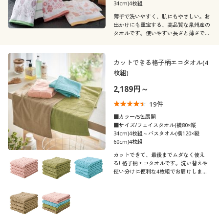
カタログ無料プレゼント
34cm)4枚組
薄手で洗いやすく、肌にもやさしい。お
会員メニュー
出かけにも重宝する、高品質な泉州産の
タオルです。使いやすい長さと薄さで、
浴用におすすめ。お得にまとめ買いでき
マイページ
る柄違いの4枚組でお届けします。
カットできる格子柄エコタオル(4
枚組)
閲覧履歴
2,189円～
お気に入り
19
件
■カラー/5色展開
■サイズ/フェイスタオル(横80×縦
サポート
34cm)4枚組～バスタオル(横120×縦
60cm)4枚組
ご利用ガイド
カットできて、最後までムダなく使え
る! 格子柄エコタオルです。洗い替えや
使い分けに便利な4枚組でお届けしま
よくある質問とお問い合わせ
す。