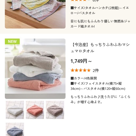
■サイズ/タオルハンカチ(2枚組)～イエ
ロー/バスタオル
目にも肌にもふんわり優しい無撚糸ジャ
カード織タオル!
NEW
【今治産】もっちりふわふわマシ
ュマロタオル
1,749円～
2
件
■カラー/4色展開
■サイズ/フェイスタオル(横75×縦
34cm)～バスタオル(横120×縦60cm)
もっちりふわふわ♪洗うたびに「ふくら
み」が増す心地よさ。