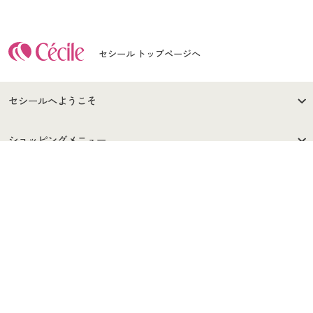
セシール トップページへ
セシールへようこそ
はじめての方へ
ご利用環境について
ショッピングメニュー
セシールご利用規約
プライバシーポリシー
商品カテゴリ
バーゲンセール
ご利用ガイド・お問い合わせ
特定商取引法に基づく表示
古物営業法に基づく表示
カタログ・チラシからのご注
デジタルカタログ
ご注文は
お届けは
文
著作権・商標について
会社案内
交換・返品は
お支払は
カタログ無料プレゼント
特集一覧
© Cecile Co.,Ltd.
会員登録・お客様情報変更に
お客様番号・パスワードをお
本サイトの無断複写(コピー)・複製・転載を禁じます。
プレゼント＆キャンペーン
サイトマップ
ついて
忘れの場合