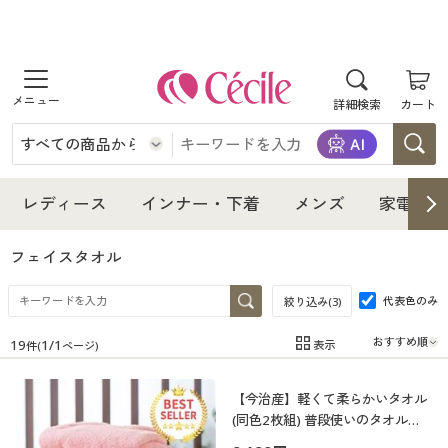
商品を探す
詳細検索
カート
レディース
インナー・下着
レディース通販すべて
レディース
インナー・下着
メンズ
家電・雑
メンズ
インナー・下着通販すべて
レディースファッション
フェイスタオル
家電・雑貨
代表色のみ
メンズ通販すべて
女性下着
絞り込み(
3
)
女性下着
19
1
/
1
表示
件(
ページ)
寝具・インテリア・家具
家電・雑貨すべて
メンズファッション
メンズ下着
在庫
在庫のある商品のみ表示
【今治産】軽くて柔らかいタオル
カテゴリ
美容・健康
寝具・インテリア・家具通販すべて
家電
メンズ下着
ジュニア・ティーンズ下着
(同色2枚組) 普段使いのタオルを
ちょっと良いものに