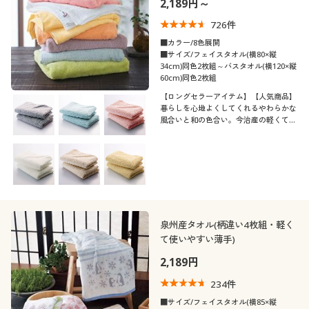
2,189円～
制服・スクール
美容・健康通販すべて
家具・収納
キッチン・雑貨・日用品
726
件
■カラー/8色展開
大きいサイズ
制服・スクールすべて
美容・健康・サプリメント
寝具・ベッド
■サイズ/フェイスタオル(横80×縦
口コミ
34cm)同色2枚組～バスタオル(横120×縦
(5)
60cm)同色2枚組
バーゲン
大きいサイズ通販すべて
制服・学生服
カーテン・ラグ・ファブリック
【ロングセラーアイテム】【人気商品】
(4〜4.9)
暮らしを心地よくしてくれるやわらかな
風合いと和の色合い。今治産の軽くて柔
詳細検索
バーゲンセール
大きいサイズ レディース服
ジュニア・ティーンズ下着
らかいタオルです。軽い使い心地と洗濯
カラー
時の乾きやすさを追求しました。お求め
やすく洗い替えにも便利な2枚組でお届
商品カテゴリ一覧
けします。
シークレットセール
大きいサイズ レディース下着
カタログ
大きいサイズ メンズ
価格
～
円
絞込
泉州産タオル(柄違い4枚組・軽く
カタログ・チラシからのご注文
て使いやすい薄手)
大きいサイズ 事務・制服
2,189円
デジタルカタログ
234
件
閉じる
■サイズ/フェイスタオル(横85×縦