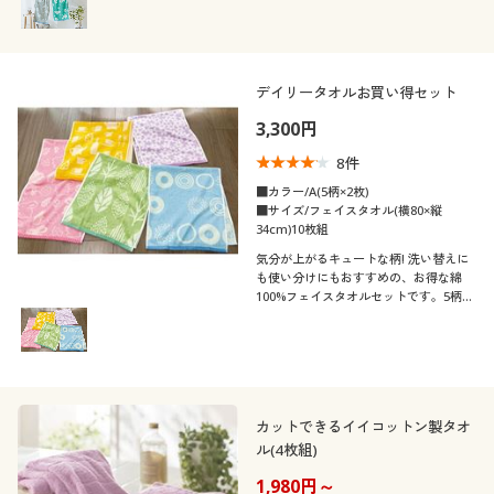
デイリータオルお買い得セット
3,300円
8
件
■カラー/A(5柄×2枚)
■サイズ/フェイスタオル(横80×縦
34cm)10枚組
気分が上がるキュートな柄! 洗い替えに
も使い分けにもおすすめの、お得な綿
100%フェイスタオルセットです。5柄×2
枚の10枚セットでお届けします。
カットできるイイコットン製タオ
ル(4枚組)
1,980円～