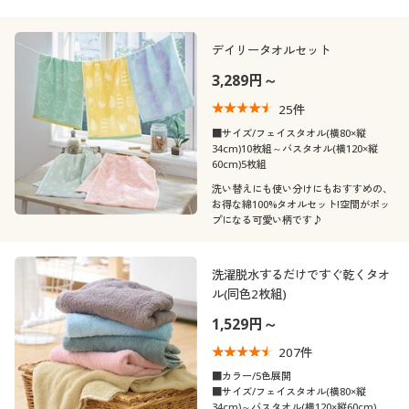
デイリータオルセット
3,289円～
25
件
■サイズ/フェイスタオル(横80×縦
34cm)10枚組～バスタオル(横120×縦
60cm)5枚組
洗い替えにも使い分けにもおすすめの、
お得な綿100%タオルセット!空間がポッ
プになる可愛い柄です♪
洗濯脱水するだけですぐ乾くタオ
ル(同色2枚組)
1,529円～
207
件
■カラー/5色展開
■サイズ/フェイスタオル(横80×縦
34cm)～バスタオル(横120×縦60cm)