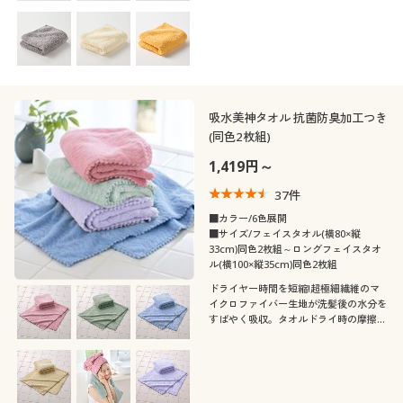
美しい、セシールおすすめの人気商品で
す。
吸水美神タオル 抗菌防臭加工つき
(同色2枚組)
1,419円～
37
件
■カラー/6色展開
■サイズ/フェイスタオル(横80×縦
33cm)同色2枚組～ロングフェイスタオ
ル(横100×縦35cm)同色2枚組
ドライヤー時間を短縮!超極細繊維のマ
イクロファイバー生地が洗髪後の水分を
すばやく吸収。タオルドライ時の摩擦を
軽減させ「整う」髪へ。