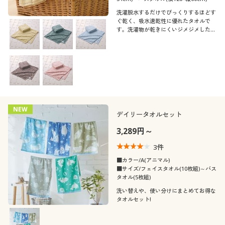
洗濯脱水するだけでびっくりするほどす
ぐ乾く、吸水速乾性に優れたタオルで
す。洗濯物が乾きにくいジメジメした季
節におすすめ。洗い替えに何枚あっても
重宝します。同色2枚組でお届けしま
す。
NEW
デイリータオルセット
3,289円～
3
件
■カラー/A(アニマル)
■サイズ/フェイスタオル(10枚組)～バス
タオル(5枚組)
洗い替えや、使い分けにまとめてお得な
タオルセット!