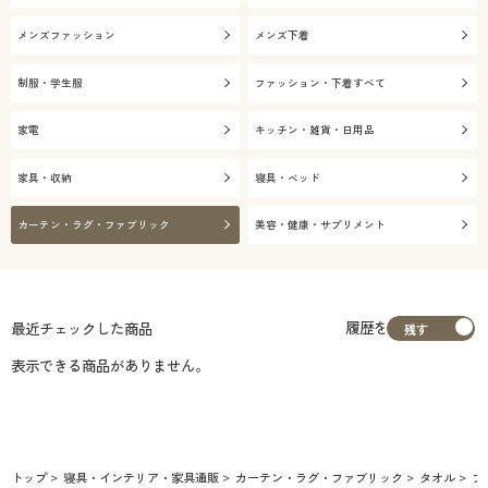
メンズファッション
メンズ下着
制服・学生服
ファッション・下着すべて
家電
キッチン・雑貨・日用品
家具・収納
寝具・ベッド
カーテン・ラグ・ファブリック
美容・健康・サプリメント
履歴を
最近チェックした商品
表示できる商品がありません。
トップ
寝具・インテリア・家具通販
カーテン・ラグ・ファブリック
タオル
フ