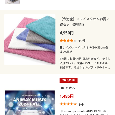
【今治産】フェイスタオルお買い
得セット(5枚組)
4,950円
19
件
■サイズ/フェイスタオル(80×33cm)色
違い5枚組
5枚組でお買い得! 吸水性が良く、やさし
い肌ざわり。今治産のフェイスタオル5
枚組です。今治タオルブランドのネーム
が高品質の証です。
70％OFF
BIGタオル
1,485円
1
件
【Lemino presents ANIMAX MUSIX