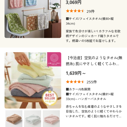
3,069円
29
件
■サイズ/フェイスタオル(横80×縦
34cm)
家族で色分けが楽しい! カラフルな北欧
柄デザインのジャカード織りタオルで
す。柄違いの5枚組でお届けします。
【今治産】空気のようなタオル(無
撚糸) 肌にやさしく軽くてふわふ
わ
1,639円～
255
件
■カラー/6色展開
■サイズ/フェイスタオル(横81×縦
33cm)～ハンガーバスタオル
赤ちゃんを包む産着のようなやさしさを
目指した、空気のように軽くてやわらか
いタオルです。軽く肌に触れるだけです
っと水を吸い取り、使うほどにふんわり
心地よく。瀬戸内のおだやかな色合いが