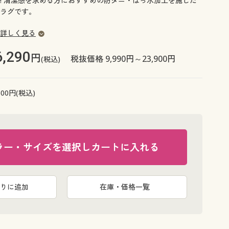
! 清潔感を求める方におすすめの防ダニ・はっ水加工を施した
大きいサイズ 事務・制服
ラグです。
詳しく見る
6,290
円
税抜価格 9,990円～23,900円
(税込)
500
円(税込)
ラー・サイズを選択しカートに入れる
りに追加
在庫・価格一覧
ブラウン(横1