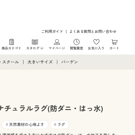
ご利用ガイド
よくある質問とお問い合わせ
商品カテゴリ
カタログ
マイページ
閲覧履歴
お気に入り
カート
カタログ・チラシからのご注文
・スクール
大きいサイズ
バーゲン
デジタルカタログ
て
・スクールすべて
大きいサイズ通販すべて
バーゲンセール
カタログ無料プレゼント
メント
・学生服
大きいサイズ レディース服
シークレットセール
ニア・ティーンズ下着
大きいサイズ レディース下着
ナチュラルラグ(防ダニ・はっ水)
大きいサイズ メンズ
天然素材の心地よさ
ラグ
#
#