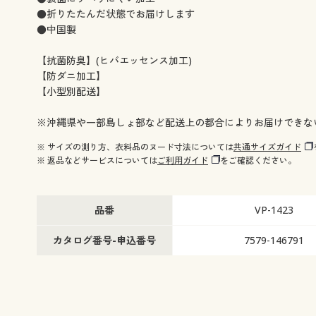
●折りたたんだ状態でお届けします
●中国製
【抗菌防臭】(ヒバエッセンス加工)
【防ダニ加工】
【小型別配送】
※沖縄県や一部島しょ部など配送上の都合によりお届けできな
※ サイズの測り方、衣料品のヌード寸法については
共通サイズガイド
※ 返品などサービスについては
ご利用ガイド
をご確認ください。
品番
VP-1423
カタログ番号-申込番号
7579-146791