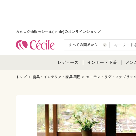
カタログ通販セシール(cecile)のオンラインショップ
レディース
インナー・下着
メン
レディース通販すべて
インナー・下着通販すべ
メン
トップ
寝具・インテリア・家具通販
カーテン・ラグ・ファブリッ
レディースファッション
女性下着
メン
女性下着
メンズ下着
メン
ジュニア・ティーンズ下