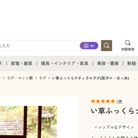
詳細検索
ズ
家電・雑貨
寝具・インテリア・家具
美容・健康
制服
て
ズ通販すべて
家電・雑貨すべて
寝具・インテリア・家具通販すべて
美容・健康通販すべ
制服
ク
ラグ・マット類
ラグ
い草ふっくらナチュラルラグ(防ダニ・はっ水)
ズファッション
家電
家具・収納
美容・健康・サプリ
制服
1件
ズ下着
キッチン・雑貨・日用品
寝具・ベッド
ジュ
い草ふっくら
着
カーテン・ラグ・ファブリック
シンプルなデザイン
#