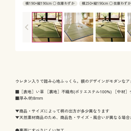
横190×縦190cm ○ 在庫わずか
横250×縦190cm ○ 在庫わずか
横320×縦240cm ○ 在庫わずか
ウレタン入りで踏み心地ふっくら。額のデザインがモダンなア
■［表地］い草 ［裏地］不織布(ポリエステル100%) ［中材
■厚み/約8mm
▼商品・サイズによって柄の出方が多少異なります
▼天然素材商品のため、商品色・サイズ・風合いが異なる場合
●裏面にすべりにくい加工