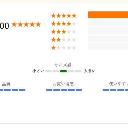
.00
サイズ感
小さい
大きい
品質
お買い得感
使いやす