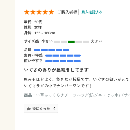
ご購入者様
購入確認済み
年代:
50代
性別:
女性
身長:
155～160cm
サイズ感
小さい
大きい
品質
お買い得感
使いやすさ
いぐさの香りが長続きしてます
厚みもほどよく、飽きない模様です。いぐさの匂いがとて
いぐさラグの中でナンバーワンです！
商品：
い草ふっくらナチュラルラグ(防ダニ・はっ水)（サイズ：
役に立った
0