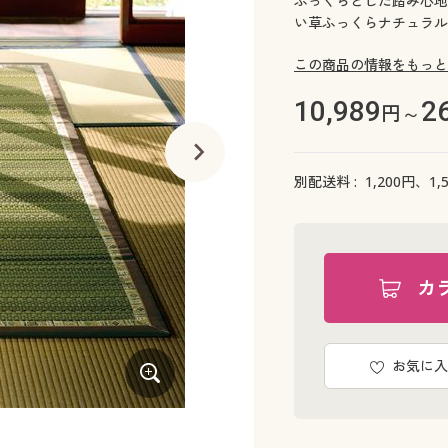
ふっくらとした踏み心地
い草ふっくらナチュラル
この商品の情報をもっと
10,989
2
円～
別配送料 :
1,200
円、
1,
カ
お気に入
ブルー