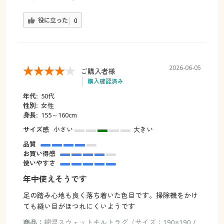
役に立った
0
2026-06-05
ご購入者様
購入確認済み
年代:
50代
性別:
女性
身長:
155～160cm
サイズ感
小さい
大きい
品質
お買い得感
使いやすさ
年中使えそうです
足の踏み心地も良く落ち着いた色目です。掃除機をかけ
ても縫い目がほつれにくいようです
商品：
綿混スウェットキルトラグ（サイズ：190×190 /