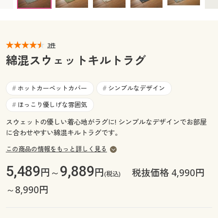
カタログ無料プレゼント
マイページ
会員メニュー
閲覧履歴
3件
マイページ
綿混スウェットキルトラグ
お気に入り
閲覧履歴
ホットカーペットカバー
シンプルなデザイン
#
#
サポート
お気に入り
ほっこり優しげな雰囲気
#
ご利用ガイド
スウェットの優しい着心地がラグに! シンプルなデザインでお部屋
サポート
に合わせやすい綿混キルトラグです。
よくある質問とお問い合わせ
この商品の情報をもっと詳しく見る
ご利用ガイド
5,489
9,889
円～
円
税抜価格 4,990円
(税込)
よくある質問とお問い合わせ
～8,990円