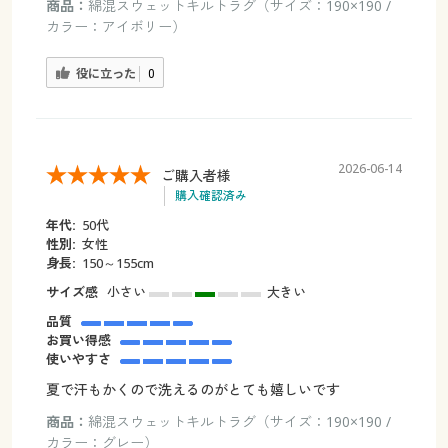
商品：
綿混スウェットキルトラグ（サイズ：190×190 /
カラー：アイボリー）
役に立った
0
2026-06-14
ご購入者様
購入確認済み
年代:
50代
性別:
女性
身長:
150～155cm
サイズ感
小さい
大きい
品質
お買い得感
使いやすさ
夏で汗もかくので洗えるのがとても嬉しいです
商品：
綿混スウェットキルトラグ（サイズ：190×190 /
カラー：グレー）