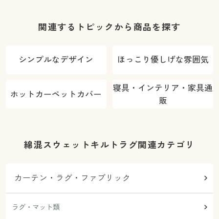
ストレッチ生
臭)
ット ストレッ
地で着脱簡単
チ生地で装着
脱着簡単 洗濯
関連するトピックから商品を探す
機で丸洗い
OK(ネット使
シンプルなデザイン
ほっこり優しげな雰囲気
用)
寝具・インテリア・家具通
ホットカーペットカバー
販
綿混スウェットキルトラグ関連カテゴリ
カーテン・ラグ・ファブリック
ラグ・マット類