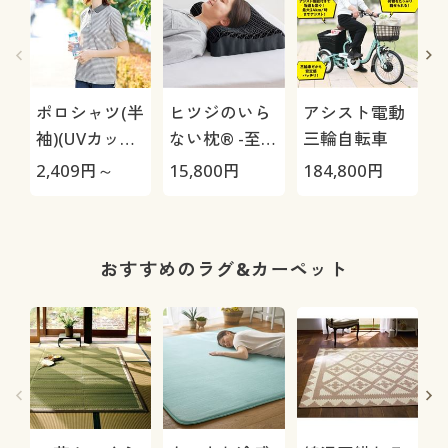
ポロシャツ(半
ヒツジのいら
アシスト電動
袖)(UVカッ
ない枕® -至
三輪自転車
ト・洗濯機
極-
H
2,409
円～
15,800
円
184,800
円
4
OK・吸汗速
0
乾・S～5L)
おすすめのラグ&カーペット