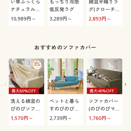
い草ふっくら
もっちり冷感
綿混平織りラ
ナチュラルラ
低反発ラグ
グ(クローチ
グ(防ダニ・は
ェ)
10,989
円～
3,289
円～
2,893
円～
8
っ水)
おすすめのソファカバー
最大60%OFF
最大40%OFF
洗える綿混の
ペットと暮ら
ソファカバー
びのびソファ
すのびのびソ
(のびのびマイ
カバー(のびる
ファカバー(は
クロフリース)
1,570
円～
2,739
円～
1,760
円～
5
んフィット®)
っ水・抗菌防
のびるんフィ