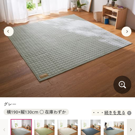
大きいサイズ
制服・スクールすべて
美容・健康・サプリメント
寝具・ベッド
制服・スクール
美容・健康通販すべて
家具・収納
キッチン・雑貨・日用品
バーゲン
大きいサイズ通販すべて
制服・学生服
カーテン・ラグ・ファブリック
大きいサイズ
制服・スクールすべて
美容・健康・サプリメント
寝具・ベッド
詳細検索
バーゲンセール
大きいサイズ レディース服
ジュニア・ティーンズ下着
バーゲン
大きいサイズ通販すべて
制服・学生服
カーテン・ラグ・ファブリック
商品カテゴリ一覧
シークレットセール
大きいサイズ レディース下着
詳細検索
バーゲンセール
大きいサイズ レディース服
ジュニア・ティーンズ下着
カタログ
大きいサイズ メンズ
商品カテゴリ一覧
シークレットセール
大きいサイズ レディース下着
カタログ・チラシからのご注文
カタログ
大きいサイズ 事務・制服
大きいサイズ メンズ
デジタルカタログ
カタログ・チラシからのご注文
グレー
大きいサイズ 事務・制服
横190×縦130cm ○ 在庫わずか
続きを見る
カタログ無料プレゼント
デジタルカタログ
横190×縦190cm ◎ 在庫あり
横240×縦190cm ○ 在庫わずか
会員メニュー