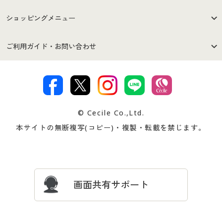
はじめての方へ
ご利用環境について
ショッピングメニュー
セシールご利用規約
プライバシーポリシー
商品カテゴリ
バーゲンセール
ご利用ガイド・お問い合わせ
特定商取引法に基づく表示
古物営業法に基づく表示
カタログ・チラシからのご注
デジタルカタログ
ご注文は
お届けは
文
著作権・商標について
会社案内
交換・返品は
お支払は
カタログ無料プレゼント
特集一覧
© Cecile Co.,Ltd.
会員登録・お客様情報変更に
お客様番号・パスワードをお
本サイトの無断複写(コピー)・複製・転載を禁じます。
プレゼント＆キャンペーン
サイトマップ
ついて
忘れの場合
サイズガイド
よくある質問とお問い合わせ
画面共有サポート