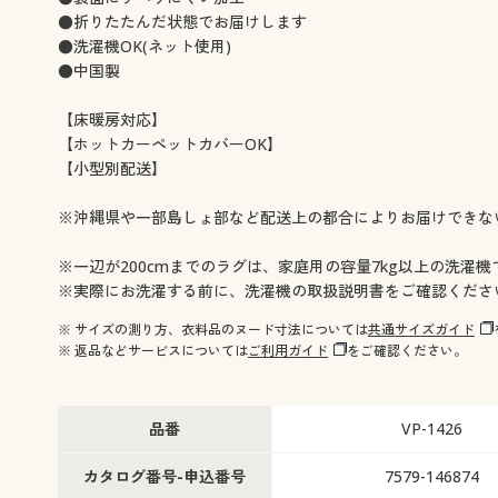
●折りたたんだ状態でお届けします
●洗濯機OK(ネット使用)
●中国製
【床暖房対応】
【ホットカーペットカバーOK】
【小型別配送】
※沖縄県や一部島しょ部など配送上の都合によりお届けできな
※一辺が200cmまでのラグは、家庭用の容量7kg以上の洗濯
※実際にお洗濯する前に、洗濯機の取扱説明書をご確認くださ
※ サイズの測り方、衣料品のヌード寸法については
共通サイズガイド
※ 返品などサービスについては
ご利用ガイド
をご確認ください。
品番
VP-1426
カタログ番号-申込番号
7579-146874