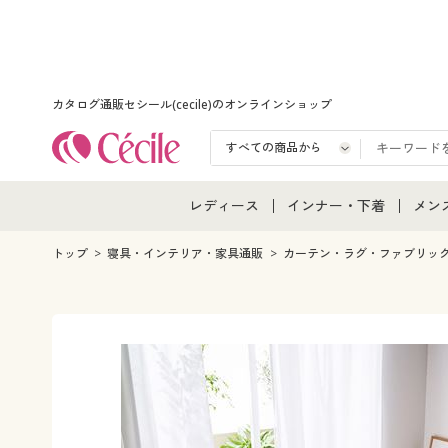
カタログ通販セシール(cecile)のオンラインショップ
レディース
インナー・下着
メン
レディース通販すべて
インナー・下着通販すべ
メン
トップ
寝具・インテリア・家具通販
カーテン・ラグ・ファブリッ
レディースファッション
女性下着
メン
女性下着
メンズ下着
メン
ジュニア・ティーンズ下