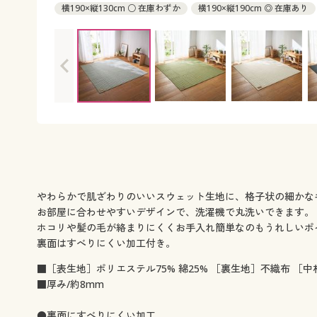
横190×縦130cm ○ 在庫わずか
横190×縦190cm ◎ 在庫あり
やわらかで肌ざわりのいいスウェット生地に、格子状の細かな
お部屋に合わせやすいデザインで、洗濯機で丸洗いできます。
ホコリや髪の毛が絡まりにくくお手入れ簡単なのもうれしいポ
裏面はすべりにくい加工付き。
■［表生地］ポリエステル75% 綿25% ［裏生地］不織布 ［中
■厚み/約8mm
●裏面にすべりにくい加工