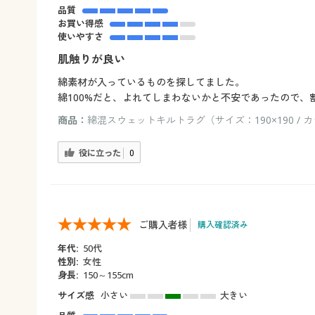
品質
お買い得感
使いやすさ
肌触りが良い
綿素材が入っているものを探してました。
綿100%だと、よれてしまわないかと不安であったので
商品：
綿混スウェットキルトラグ（サイズ：190×190 /
役に立った
0
ご購入者様
購入確認済み
年代:
50代
性別:
女性
身長:
150～155cm
サイズ感
小さい
大きい