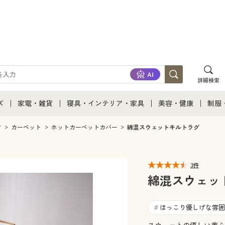
詳細検索
ズ
家電・雑貨
寝具・インテリア・家具
美容・健康
制服
て
ズ通販すべて
家電・雑貨すべて
寝具・インテリア・家具通販すべて
美容・健康通販すべ
制服
ク
カーペット
ホットカーペットカバー
綿混スウェットキルトラグ
ズファッション
家電
家具・収納
美容・健康・サプリ
制服
3件
ズ下着
キッチン・雑貨・日用品
寝具・ベッド
ジュ
綿混スウェッ
着
カーテン・ラグ・ファブリック
ほっこり優しげな雰囲
#