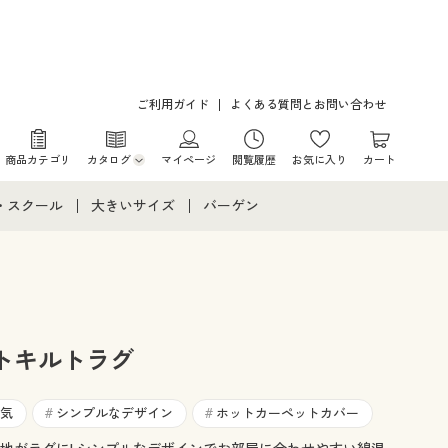
ご利用ガイド
よくある質問とお問い合わせ
商品カテゴリ
カタログ
マイページ
閲覧履歴
お気に入り
カート
カタログ・チラシからのご注文
・スクール
大きいサイズ
バーゲン
デジタルカタログ
て
・スクールすべて
大きいサイズ通販すべて
バーゲンセール
カタログ無料プレゼント
メント
・学生服
大きいサイズ レディース服
シークレットセール
ニア・ティーンズ下着
大きいサイズ レディース下着
トキルトラグ
大きいサイズ メンズ
気
シンプルなデザイン
ホットカーペットカバー
#
#