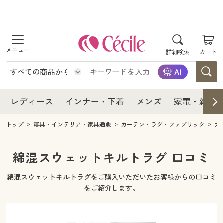
商品を探す
レディース
商品を探す
詳細検索
カート
インナー・下着
レディース通販すべて
レディース
メンズ
インナー・下着通販すべて
レディースファッション
インナー・下着
レディース通販すべて
レディース
インナー・下着
メンズ
家電・雑貨
家電・雑貨
メンズ通販すべて
女性下着
女性下着
メンズ
インナー・下着通販すべて
レディースファッション
トップ
寝具・インテリア・家具通販
カーテン・ラグ・ファブリック
カ
寝具・インテリア・家具
家電・雑貨すべて
メンズファッション
メンズ下着
家電・雑貨
メンズ通販すべて
女性下着
女性下着
綿混スウェットキルトラグ 口コミ
美容・健康
寝具・インテリア・家具通販すべて
家電
メンズ下着
ジュニア・ティーンズ下着
綿混スウェットキルトラグをご購入いただいたお客様からの口コミ
寝具・インテリア・家具
家電・雑貨すべて
メンズファッション
メンズ下着
をご紹介します。
制服・スクール
美容・健康通販すべて
家具・収納
キッチン・雑貨・日用品
美容・健康
寝具・インテリア・家具通販すべて
家電
メンズ下着
ジュニア・ティーンズ下着