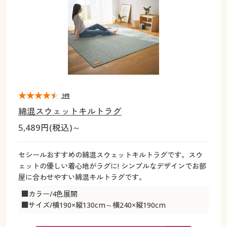
大きいサイズ
制服・スクールすべて
美容・健康・サプリメント
寝具・ベッド
制服・スクール
美容・健康通販すべて
家具・収納
キッチン・雑貨・日用品
バーゲン
大きいサイズ通販すべて
制服・学生服
カーテン・ラグ・ファブリック
大きいサイズ
制服・スクールすべて
美容・健康・サプリメント
寝具・ベッド
詳細検索
バーゲンセール
大きいサイズ レディース服
ジュニア・ティーンズ下着
バーゲン
大きいサイズ通販すべて
制服・学生服
カーテン・ラグ・ファブリック
商品カテゴリ一覧
シークレットセール
大きいサイズ レディース下着
詳細検索
バーゲンセール
大きいサイズ レディース服
ジュニア・ティーンズ下着
3件
綿混スウェットキルトラグ
カタログ
大きいサイズ メンズ
商品カテゴリ一覧
シークレットセール
大きいサイズ レディース下着
5,489円(税込)～
カタログ・チラシからのご注文
カタログ
大きいサイズ 事務・制服
大きいサイズ メンズ
セシールおすすめの綿混スウェットキルトラグです。スウ
ェットの優しい着心地がラグに! シンプルなデザインでお部
デジタルカタログ
カタログ・チラシからのご注文
屋に合わせやすい綿混キルトラグです。
大きいサイズ 事務・制服
■カラー/4色展開
カタログ無料プレゼント
デジタルカタログ
■サイズ/横190×縦130cm～横240×縦190cm
会員メニュー