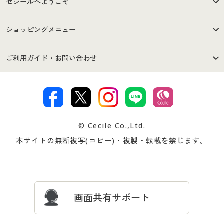
セシールへようこそ
はじめての方へ
ご利用環境について
ショッピングメニュー
セシールご利用規約
プライバシーポリシー
商品カテゴリ
バーゲンセール
ご利用ガイド・お問い合わせ
特定商取引法に基づく表示
古物営業法に基づく表示
カタログ・チラシからのご注
デジタルカタログ
ご注文は
お届けは
文
著作権・商標について
会社案内
交換・返品は
お支払は
カタログ無料プレゼント
特集一覧
© Cecile Co.,Ltd.
会員登録・お客様情報変更に
お客様番号・パスワードをお
本サイトの無断複写(コピー)・複製・転載を禁じます。
プレゼント＆キャンペーン
サイトマップ
ついて
忘れの場合
サイズガイド
よくある質問とお問い合わせ
画面共有サポート