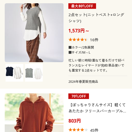
最大80％OFF
2点セット(ニットベスト+ロング
シャツ)
1,573円～
16
件
■カラー/2色展開
■サイズ/M～L
忙しい朝に時短!重ねて着るだけで好バ
ランスなレイヤードが完成!単品使いで
も重宝する2点セットです。
2024年春夏販売商品
70％OFF
【ぽっちゃりさんサイズ】軽くて
あたたか フリースパーカープルオ
ーバー
803円
45
件