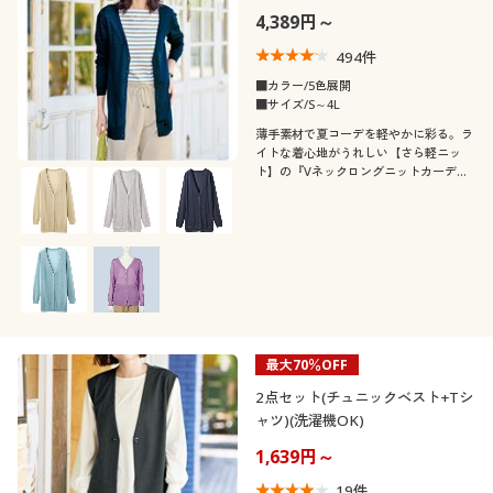
4,389円～
494
件
■カラー/5色展開
■サイズ/S～4L
薄手素材で夏コーデを軽やかに彩る。ラ
イトな着心地がうれしい【さら軽ニッ
ト】の『Vネックロングニットカーディ
ガン』インナーを選ばない定番シルエッ
ト。
最大70％OFF
2点セット(チュニックベスト+Tシ
ャツ)(洗濯機OK)
1,639円～
19
件