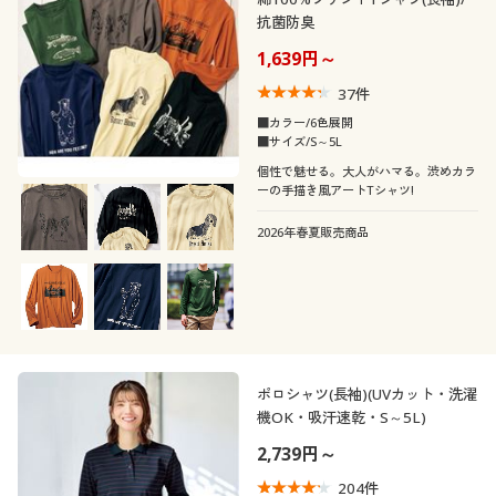
抗菌防臭
1,639円～
37
件
■カラー/6色展開
■サイズ/S～5L
個性で魅せる。大人がハマる。渋めカラ
ーの手描き風アートTシャツ!
2026年春夏販売商品
ポロシャツ(長袖)(UVカット・洗濯
機OK・吸汗速乾・S～5L)
2,739円～
204
件