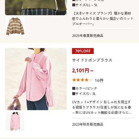
■サイズ/LL～5L
【大きいサイズ プランプ】暖かな素材
感でふんわりと柔らかい風合いのニット
プルオーバー。
2025年春夏販売商品
70％OFF
サイドリボンブラウス
2,101円～
16
件
■カラー/ピンク
■サイズ/S～3L
UVカット+デザイン おしゃれを両立す
る欲張りブラウス!日差しが気になる春
～秋にはUVカット機能は必須!さらに、
+αの嬉しいデザインを備えたアイテム
なら、お出かけスタイルが決まります!
2023年秋冬販売商品