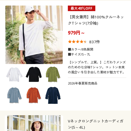
最大40％OFF
シーズン
撥水
冷感・涼感
20代
30代
タイト
【男女兼用】綿100%クルーネッ
シック
ナチュラル
クTシャツ(7分袖)
価格
秋
冬
～
円
絞込
40代
50代
979円～
837
件
春
夏
60代
■カラー/8色展開
■サイズ/S～7L
解除する
【シンプルで、上質。】こだわりメンズ
のための七分袖Tシャツ。コットン本来
閉じる
の風合いを引き出した素材が魅力です。
2026年春夏販売商品
Vネックロングニットカーディガ
ン(S～4L)