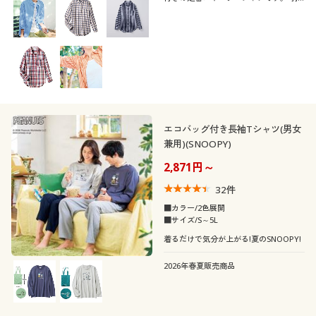
フレンチスリーブ
ラグランスリーブ
織りや重ね着のアレンジもしやすく、使
タートルネック
ヘンリーネック
総柄
花柄
い勝手のよさが魅力。カジュアルにもき
れいめにも自在に着まわせます!
パフスリーブ
フレアスリーブ
オープンカラー・開
スキッパー
迷彩・カモフラ柄
ビジュー
襟
ドルマンスリーブ
バルーンスリーブ
ノーカラー
エコバッグ付き長袖Tシャツ(男女
素材
兼用)(SNOOPY)
2,871円～
機能・特徴
コットン・綿100
ウール
32
件
シーン
ウォッシャブル(洗
ＵＶカット・紫外線
■カラー/2色展開
スウェット
ナイロン
える)
対策
■サイズ/S～5L
テイスト
着るだけで気分が上がる!夏のSNOOPY!
オフィス
スポーツ
シルク
レース
吸汗速乾
ストレッチ
2026年春夏販売商品
着用感
カジュアル
ベーシック
フリース
スエード
形態安定
抗菌防臭
年代
レギュラー
ゆったり
エレガント
フェミニン