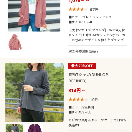
1,078円～
67
件
■カラー/グレイッシュピンク
■サイズ/3L～4L
【大きいサイズ プランプ】360°全方位
カワイイ!を叶える!カジュアルなパーカ
ーに甘めのデザインを加えたプランプな
らではの一枚です!定番ベーシックなブ
ラックに加え、甘すぎず落ち着いたカラ
2025年春夏販売商品
ーで顔回りも明るくなるくすみピンクを
用意しました。
最大70％OFF
長袖Tシャツ(DUNLOP
REFINED)
814円～
10
件
■カラー/2色展開
■サイズ/S～LL
のびのび楽ちんスポーツウェアで日常を
快適に!