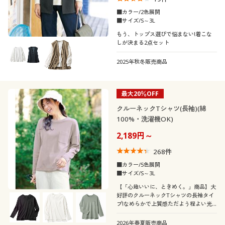
■カラー/2色展開
■サイズ/S～3L
もう、トップス選びで悩まない!着こな
しが決まる2点セット
2025年秋冬販売商品
最大20％OFF
クルーネックTシャツ(長袖)(綿
100%・洗濯機OK)
2,189円～
268
件
■カラー/5色展開
■サイズ/S～3L
【「心地いいに、ときめく。」商品】大
好評のクルーネックTシャツの長袖タイ
プ!なめらかで上質感ただよう程よい光
沢感のあるコットン素材が魅力です。
2026年春夏販売商品