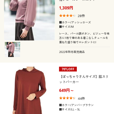
1,309円
28
件
■カラー/アッシュローズ
■サイズ/M
レース、パール調ボタン、ビジューを味
方に1枚で華のある着こなしチュールを
重ねた盛り袖でエレガントに!
2022年秋冬販売商品
70％OFF
【ぽっちゃりさんサイズ】脇スリ
ットパーカー
649円～
44
件
■カラー/アンバーブラウン
■サイズ/LL～5L