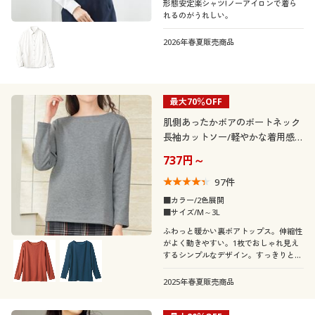
形態安定楽シャツ!ノーアイロンで着ら
れるのがうれしい。
2026年春夏販売商品
最大70％OFF
肌側あったかボアのボートネック
長袖カットソー/軽やかな着用感
(裏ボア)
737円～
97
件
■カラー/2色展開
■サイズ/M～3L
ふわっと暖かい裏ボアトップス。伸縮性
がよく動きやすい。1枚でおしゃれ見え
するシンプルなデザイン。すっきりとし
たボートネックで、重ね着にも便利
2025年春夏販売商品