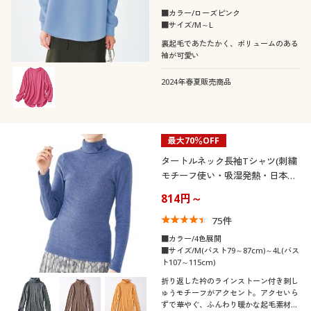
■カラー/ローズピンク
■サイズ/M～L
裏起毛であたたかく、ボリュームのある
袖が可愛い
2024年春夏販売商品
最大70％OFF
タートルネック長袖Tシャツ(刺繍
モチーフ使い・吸湿発熱・日本
製)
814円～
75
件
■カラー/4色展開
■サイズ/M(バスト79～87cm)～4L(バス
ト107～115cm)
折り返した衿のラインストーン付き刺し
ゅうモチーフがアクセント。アクセいら
ずで華やぐ、ふんわり暖かな起毛素材の