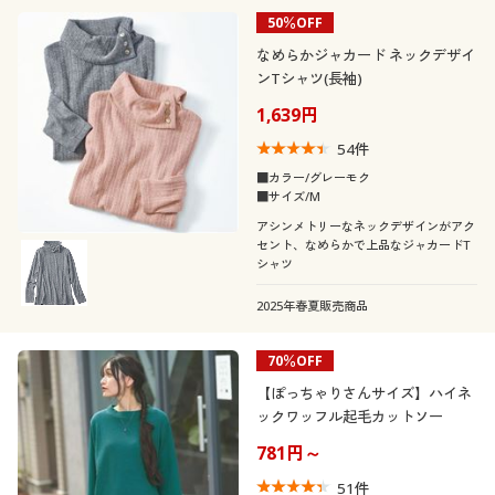
50％OFF
なめらかジャカード ネックデザイ
ンTシャツ(長袖)
1,639円
54
件
■カラー/グレーモク
■サイズ/M
アシンメトリーなネックデザインがアク
セント、なめらかで上品なジャカードT
シャツ
2025年春夏販売商品
70％OFF
【ぽっちゃりさんサイズ】ハイネ
ックワッフル起毛カットソー
781円～
51
件