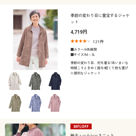
季節の変わり目に重宝するジャケ
ット
4,719円
121
件
■カラー/6色展開
■サイズ/M～3L
季節の変わり目、何を着る?あいまいな
時期こそときめく服を!軽くて持ち運び
に便利なジャケット
80％OFF
袖チュールレースニット