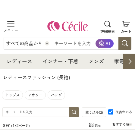
商品を探す
詳細検索
カート
レディース
インナー・下着
レディース通販すべて
レディース
インナー・下着
メンズ
家電・雑
メンズ
インナー・下着通販すべて
レディースファッション
レディースファッション
(長袖)
家電・雑貨
メンズ通販すべて
女性下着
女性下着
トップス
アウター
バッグ
寝具・インテリア・家具
家電・雑貨すべて
メンズファッション
メンズ下着
代表色のみ
絞り込み(
2
)
美容・健康
寝具・インテリア・家具通販すべて
家電
メンズ下着
ジュニア・ティーンズ下着
89
1
/
2
表示
件(
ページ)
在庫
在庫のある商品のみ表示