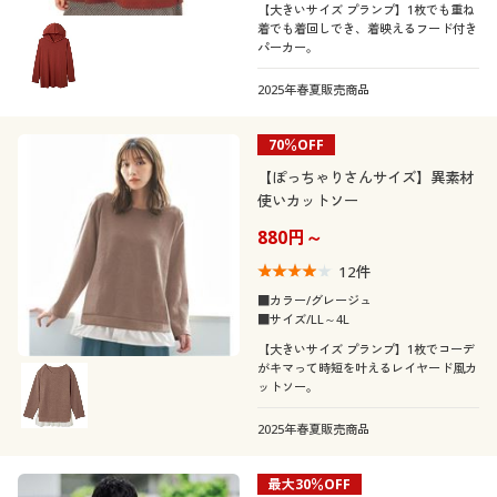
【大きいサイズ プランプ】1枚でも重ね
着でも着回しでき、着映えるフード付き
パーカー。
2025年春夏販売商品
70％OFF
【ぽっちゃりさんサイズ】異素材
使いカットソー
880円～
12
件
■カラー/グレージュ
■サイズ/LL～4L
【大きいサイズ プランプ】1枚でコーデ
がキマって時短を叶えるレイヤード風カ
ットソー。
2025年春夏販売商品
最大30％OFF