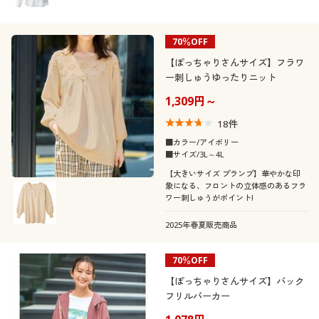
70％OFF
【ぽっちゃりさんサイズ】フラワ
ー刺しゅうゆったりニット
1,309円～
18
件
■カラー/アイボリー
■サイズ/3L～4L
【大きいサイズ プランプ】華やかな印
象になる、フロントの立体感のあるフラ
ワー刺しゅうがポイント!
2025年春夏販売商品
70％OFF
【ぽっちゃりさんサイズ】バック
フリルパーカー