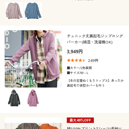
チュニック丈裏起毛ジップロング
パーカー(綿混・洗濯機OK)
3,949円
249
件
■カラー/2色展開
■サイズ/M～L
【冬の定番ぬくもりトップス】あったか
裏起毛で体型カバーも叶う
最大40％OFF
綿100%プリントTシャツ(長袖)/