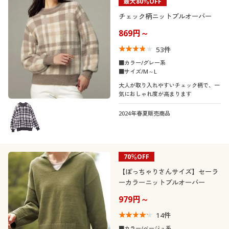
最大80％OFF
チェック柄ニットプルオーバー
869円～
53
件
■カラー/グレー系
■サイズ/M～L
大人が取り入れやすいチェック柄で、一
気におしゃれ度が高まります
2024年春夏販売商品
70％OFF
【ぽっちゃりさんサイズ】セーラ
ーカラーニットプルオーバー
979円～
14
件
■カラー/ベージュ系