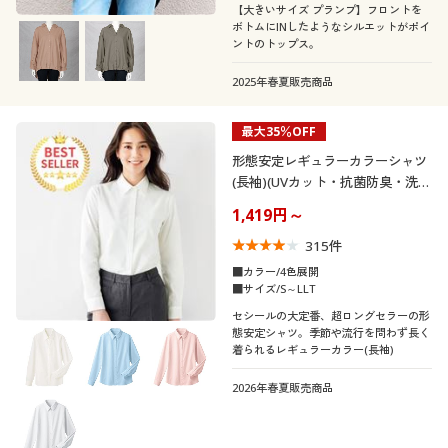
【大きいサイズ プランプ】フロントを
ボトムにINしたようなシルエットがポイ
ントのトップス。
2025年春夏販売商品
最大35％OFF
形態安定レギュラーカラーシャツ
(長袖)(UVカット・抗菌防臭・洗濯
機OK・部屋干しOK)
1,419円～
315
件
■カラー/4色展開
■サイズ/S～LLT
セシールの大定番、超ロングセラーの形
態安定シャツ。季節や流行を問わず長く
着られるレギュラーカラー(長袖)
2026年春夏販売商品