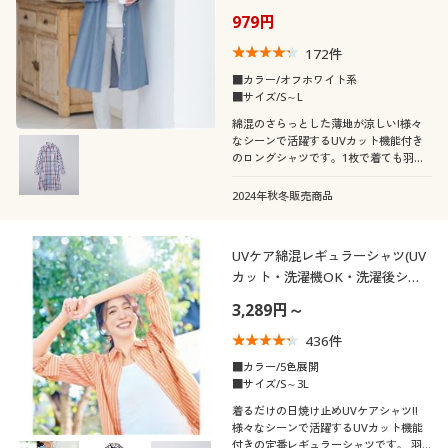
カタログ無料プレゼント
カラー
979円
会員メニュー
172
件
■カラー/オフホワイト系
■サイズ/S～L
マイページ
綿混のさらっとした薄地が涼しい!様々
なシーンで活躍するUVカット機能付き
閲覧履歴
のロングシャツです。1枚で着ても羽織
りでもアレンジもしやすく、洗濯後にシ
こだわり条件
柄・デザイン
ワになりにくいところも、使い勝手のよ
で絞り込む
2024年秋冬販売商品
さが魅力。カジュアルにもきれいめにも
お気に入り
自在に着まわせます。
襟・ネック
無地
スリット
UVケア綿混レギュラーシャツ(UV
サポート
カット・洗濯機OK・洗濯後シワ
袖
ハイネック
クルーネック・丸首
になりにくい)
ボーダー
チェック
3,289円～
ご利用ガイド
長袖
半袖
436
件
Ｖネック
レギュラーカラー
リボン
フリル
よくある質問とお問い合わせ
■カラー/5色展開
■サイズ/S～3L
七分袖
ノースリーブ
ボートネック
Ｕネック
着るだけの日焼け止めUVケアシャツ!!
刺繍
ワンポイント
様々なシーンで活躍するUVカット機能
付きの定番レギュラーシャツです。 羽