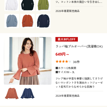
ツ。コットン本来の風合いを引き出しま
した。
2026年春夏販売商品
最大80％OFF
ラッパ袖プルオーバー(洗濯機OK)
649円～
36
件
■カラー/2色展開
■サイズ/M～3L
フレア袖が手首を華奢に強調してさりげ
ないエレガントさを演出カットジョーゼ
ット起毛だからなめらかな肌触り
2024年春夏販売商品