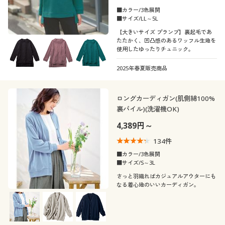
■カラー/3色展開
■サイズ/LL～5L
【大きいサイズ プランプ】裏起毛であ
たたかく、凹凸感のあるワッフル生地を
使用したゆったりチュニック。
2025年春夏販売商品
ロングカーディガン(肌側綿100%
裏パイル)(洗濯機OK)
4,389円～
134
件
■カラー/3色展開
■サイズ/S～3L
さっと羽織ればカジュアルアウターにも
なる着心地のいいカーディガン。