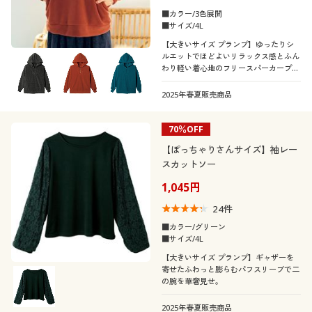
■カラー/3色展開
■サイズ/4L
【大きいサイズ プランプ】ゆったりシ
ルエットでほどよいリラックス感とふん
わり軽い着心地のフリースパーカープル
オーバー
2025年春夏販売商品
70％OFF
【ぽっちゃりさんサイズ】袖レー
スカットソー
1,045円
24
件
■カラー/グリーン
■サイズ/4L
【大きいサイズ プランプ】ギャザーを
寄せたふわっと膨らむパフスリーブで二
の腕を華奢見せ。
2025年春夏販売商品