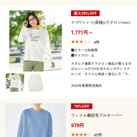
最大35％OFF
ロゴTシャツ(長袖)(ラクロンneo)
1,771円～
4
件
■カラー/2色展開
■サイズ/S～3L
カタログ通販でラクロン商品が買えるの
はセシールだけ!!お手入れしやすいラク
ロンが、さらに心地良く進化した「ラク
ロン ネオ」
2026年春夏販売商品
70％OFF
ワッフル裏起毛プルオーバー
979円
49
件