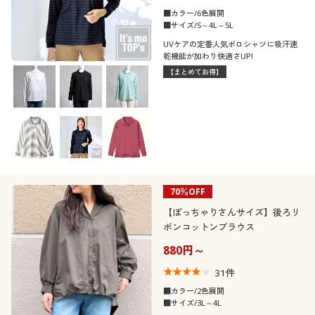
■カラー/6色展開
■サイズ/S～4L～5L
UVケアの定番人気ポロシャツに吸汗速
乾機能が加わり快適さUP!
【まとめてお得】
70％OFF
【ぽっちゃりさんサイズ】後ろリ
ボンコットンブラウス
880円～
31
件
■カラー/2色展開
■サイズ/3L～4L