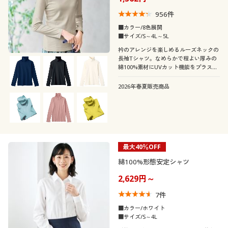
956
件
■カラー/8色展開
■サイズ/S～4L～5L
衿のアレンジを楽しめるルーズネックの
長袖Tシャツ。なめらかで程よい厚みの
綿100%素材にUVカット機能をプラスし
て紫外線もしっかりブロック。
2026年春夏販売商品
最大40％OFF
綿100%形態安定シャツ
2,629円～
7
件
■カラー/ホワイト
■サイズ/S～4L