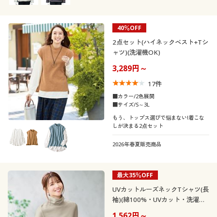
40％OFF
2点セット(ハイネックベスト+Tシ
ャツ)(洗濯機OK)
3,289円～
17
件
■カラー/2色展開
■サイズ/S～3L
もう、トップス選びで悩まない!着こな
しが決まる2点セット
2026年春夏販売商品
最大35％OFF
UVカットルーズネックTシャツ(長
袖)(綿100%・UVカット・洗濯機
OK)
1,562円～