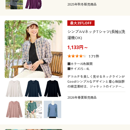
2025年秋冬販売商品
最大35％OFF
シンプルVネックTシャツ(長袖)(洗
濯機OK)
1,133円～
171
件
■カラー/6色展開
■サイズ/S～4L
デコルテを美しく見せるネックラインが
Good!シンプルなデザインと着心地抜群
の綿混素材は、ジャケットのインナーと
してもぴったり
2026年春夏販売商品