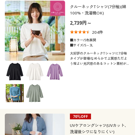
制服・スクール
美容・健康通販すべて
家具・収納
クルーネックTシャツ(7分袖)(綿
キッチン・雑貨・日用品
カテゴリ
100%・洗濯機OK)
2,739円～
大きいサイズ
制服・スクールすべて
美容・健康・サプリメント
寝具・ベッド
204
件
口コミ
バーゲン
大きいサイズ通販すべて
制服・学生服
■カラー/5色展開
カーテン・ラグ・ファブリック
(4〜4.9)
■サイズ/S～3L
大好評のクルーネックTシャツに7分袖
(3〜3.9)
詳細検索
バーゲンセール
大きいサイズ レディース服
ジュニア・ティーンズ下着
タイプが登場!なめらかで上質感ただよ
う程よい光沢感のあるコットン素材が魅
レディースサ
力です。
S
M
L
LL
3L
4L
商品カテゴリ一覧
イズ
シークレットセール
大きいサイズ レディース下着
5L
6L
7L
カタログ
大きいサイズ メンズ
カタログ・チラシからのご注文
メンズサイズ
S
M
L
LL
3L
4L
大きいサイズ 事務・制服
70％OFF
デジタルカタログ
5L
6L
7L
UVケアロングシャツ(UVカット、
洗濯後シワになりにくい)