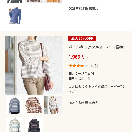
長袖Tシャツ。
2025年秋冬販売商品
最大50％OFF
ボトルネックプルオーバー(長袖)
1,969円～
26
件
■カラー/5色展開
■サイズ/L～4L
大人に似合うキレイめ綿混ボーダーTシ
ャツ
2025年秋冬販売商品