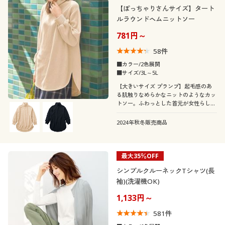
【ぽっちゃりさんサイズ】タート
ルラウンドヘムニットソー
781円～
58
件
■カラー/2色展開
■サイズ/3L～5L
【大きいサイズ プランプ】起毛感のあ
る肌触りなめらかなニットのようなカッ
トソー。ふわっとした首元が女性らしい
印象に。
2024年秋冬販売商品
最大35％OFF
シンプルクルーネックTシャツ(長
袖)(洗濯機OK)
1,133円～
581
件