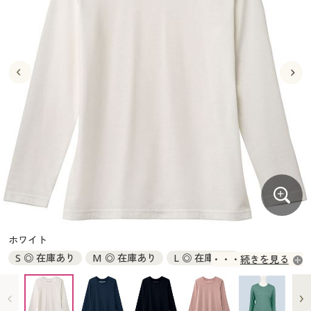
大きいサイズ
制服・スクールすべて
美容・健康・サプリメント
寝具・ベッド
制服・スクール
美容・健康通販すべて
家具・収納
キッチン・雑貨・日用品
バーゲン
大きいサイズ通販すべて
制服・学生服
カーテン・ラグ・ファブリック
大きいサイズ
制服・スクールすべて
美容・健康・サプリメント
寝具・ベッド
詳細検索
バーゲンセール
大きいサイズ レディース服
ジュニア・ティーンズ下着
バーゲン
大きいサイズ通販すべて
制服・学生服
カーテン・ラグ・ファブリック
商品カテゴリ一覧
シークレットセール
大きいサイズ レディース下着
詳細検索
バーゲンセール
大きいサイズ レディース服
ジュニア・ティーンズ下着
カタログ
大きいサイズ メンズ
商品カテゴリ一覧
シークレットセール
大きいサイズ レディース下着
カタログ・チラシからのご注文
カタログ
大きいサイズ 事務・制服
大きいサイズ メンズ
デジタルカタログ
カタログ・チラシからのご注文
ホワイト
大きいサイズ 事務・制服
S ◎ 在庫あり
M ◎ 在庫あり
L ◎ 在庫あり
続きを見る
カタログ無料プレゼント
デジタルカタログ
LL ◎ 在庫あり
3L ◎ 在庫あり
4L ◎ 在庫あり
会員メニュー