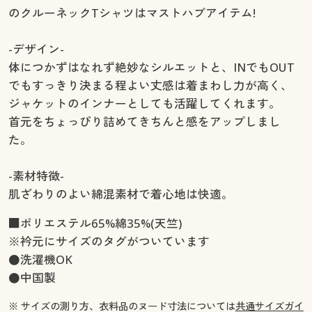
のクルーネックTシャツはマストハブアイテム!
-デザイン-
体につかずはなれず絶妙なシルエットと、INでもOUT
でもすっきり決まる程よい丈感は着まわし力が高く、
ジャケットのインナーとしても活躍してくれます。
首元をちょっぴり詰めてきちんと感をアップしまし
た。
-素材特徴-
肌ざわりのよい綿混素材で着心地は快適。
■ポリエステル65%綿35%(天竺)
※衿元にサイズのタグがついています
●洗濯機OK
●中国製
※ サイズの測り方、衣料品のヌード寸法については
共通サイズガイ