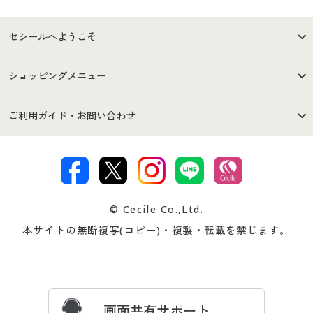
セシールへようこそ
はじめての方へ
ご利用環境について
ショッピングメニュー
セシールご利用規約
プライバシーポリシー
商品カテゴリ
バーゲンセール
ご利用ガイド・お問い合わせ
特定商取引法に基づく表示
古物営業法に基づく表示
カタログ・チラシからのご注
デジタルカタログ
ご注文は
お届けは
文
著作権・商標について
会社案内
交換・返品は
お支払は
カタログ無料プレゼント
特集一覧
© Cecile Co.,Ltd.
会員登録・お客様情報変更に
お客様番号・パスワードをお
本サイトの無断複写(コピー)・複製・転載を禁じます。
プレゼント＆キャンペーン
サイトマップ
ついて
忘れの場合
サイズガイド
よくある質問とお問い合わせ
カラー・サイズを選択しカートに入れる
画面共有サポート