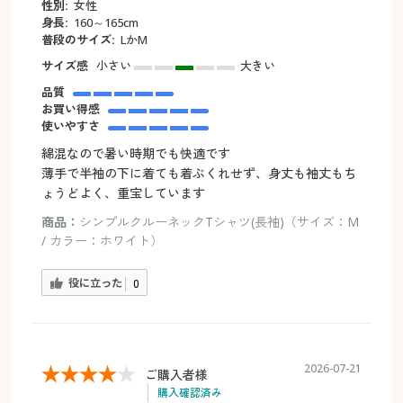
性別:
女性
身長:
160～165cm
普段のサイズ:
LかM
サイズ感
小さい
大きい
品質
お買い得感
使いやすさ
綿混なので暑い時期でも快適です
薄手で半袖の下に着ても着ぶくれせず、身丈も袖丈もち
ょうどよく、重宝しています
商品：
シンプルクルーネックTシャツ(長袖)（サイズ：M
/ カラー：ホワイト）
役に立った
0
2026-07-21
ご購入者様
購入確認済み