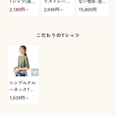
Tシャツ(長袖)
イストレート
ない枕® -至
(綿100%・洗
パンツ(ストレ
極-
2,189
円～
3,949
円～
15,800
円
1
濯機OK)
ッチ・乾燥機
OK・毎日パン
ツ・綿混・UV
カット・静電
こだわりのTシャツ
気がたまりに
くい)
シンプルクル
ーネックTシ
ャツ(5分袖)
1,639
円～
(洗濯機OK)