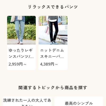
リラックスできるパンツ
ゆったりレギ
ニットデニム
ンスパンツ/細
スキニーパン
見えが叶うら
ツ(スマートニ
2,959
円～
4,389
円～
くちんテーパ
ットジーンズ)
ード(ストレッ
(全方向ストレ
チ・UVカッ
ッチ・やわら
ト・速乾・洗
か・選べる4
関連するトピックから商品を探す
濯機OK)
レングス・洗
濯機OK・1年
洗練された一人の大人であ
最高のシンプル
中はける)