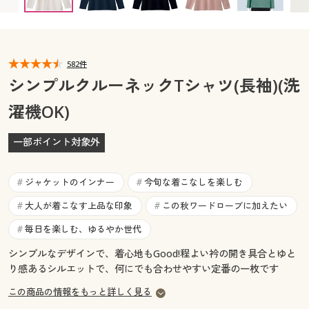
カタログ無料プレゼント
マイページ
会員メニュー
閲覧履歴
582件
マイページ
シンプルクルーネックTシャツ(長袖)(洗
お気に入り
濯機OK)
閲覧履歴
サポート
一部ポイント対象外
お気に入り
ご利用ガイド
サポート
ジャケットのインナー
今旬な着こなしを楽しむ
#
#
よくある質問とお問い合わせ
大人が着こなす上品な印象
この秋ワードローブに加えたい
#
#
ご利用ガイド
毎日を楽しむ、ゆるやか世代
#
よくある質問とお問い合わせ
シンプルなデザインで、着心地もGood!程よい衿の開き具合とゆと
り感あるシルエットで、何にでも合わせやすい定番の一枚です
この商品の情報をもっと詳しく見る