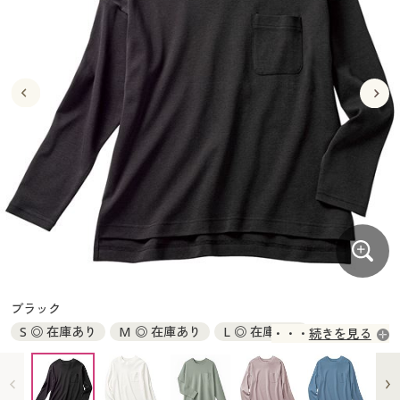
大きいサイズ
制服・スクールすべて
美容・健康・サプリメント
寝具・ベッド
制服・スクール
美容・健康通販すべて
家具・収納
キッチン・雑貨・日用品
バーゲン
大きいサイズ通販すべて
制服・学生服
カーテン・ラグ・ファブリック
大きいサイズ
制服・スクールすべて
美容・健康・サプリメント
寝具・ベッド
詳細検索
バーゲンセール
大きいサイズ レディース服
ジュニア・ティーンズ下着
バーゲン
大きいサイズ通販すべて
制服・学生服
カーテン・ラグ・ファブリック
商品カテゴリ一覧
シークレットセール
大きいサイズ レディース下着
詳細検索
バーゲンセール
大きいサイズ レディース服
ジュニア・ティーンズ下着
カタログ
大きいサイズ メンズ
商品カテゴリ一覧
シークレットセール
大きいサイズ レディース下着
カタログ・チラシからのご注文
カタログ
大きいサイズ 事務・制服
大きいサイズ メンズ
デジタルカタログ
カタログ・チラシからのご注文
ブラック
大きいサイズ 事務・制服
S ◎ 在庫あり
M ◎ 在庫あり
L ◎ 在庫あり
続きを見る
カタログ無料プレゼント
デジタルカタログ
LL ◎ 在庫あり
3L × 完売
会員メニュー