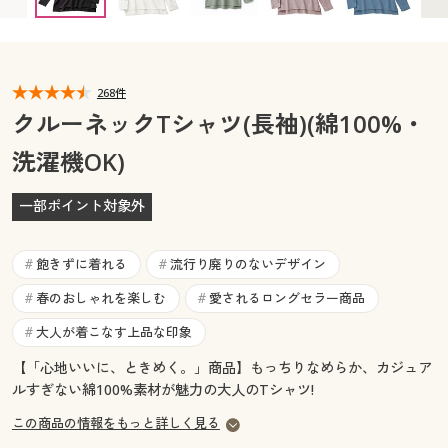
カタログ無料プレゼント
マイページ
会員メニュー
閲覧履歴
268件
マイページ
クルーネックTシャツ(長袖)(綿100%・
お気に入り
洗濯機OK)
閲覧履歴
サポート
一部ポイント対象外
お気に入り
ご利用ガイド
サポート
飽きずに着れる
流行り廃りのないデザイン
#
#
よくある質問とお問い合わせ
春のおしゃれを楽しむ
愛されるロングセラー商品
#
#
ご利用ガイド
大人が着こなす上品な印象
#
よくある質問とお問い合わせ
【「心地いいに、ときめく。」商品】もっちりなめらか、カジュア
ルすぎない綿100%素材が魅力の大人のTシャツ!
この商品の情報をもっと詳しく見る