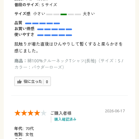
普段のサイズ:
S サイズ
サイズ感
小さい
大きい
品質
お買い得感
使いやすさ
肌触りが着た直後はひんやりして暫くすると柔らかさを
感じました。
商品：
綿100%クルーネックTシャツ(長袖)（サイズ：S /
カラー：パウダーローズ）
役に立った
0
2026-06-17
ご購入者様
購入確認済み
年代:
70代
性別:
女性