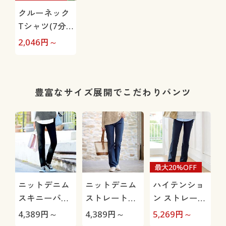
クルーネック
Tシャツ(7分
袖)(綿100%・
2,046
円～
洗濯機OK)
豊富なサイズ展開でこだわりパンツ
最大20%OFF
ニットデニム
ニットデニム
ハイテンショ
スキニーパン
ストレートパ
ン ストレート
ツ(スマートニ
ンツ(スマート
パンツ/ぐ～ん
4,389
円～
4,389
円～
5,269
円～
ットジーンズ)
ニットジーン
と伸びて膝も