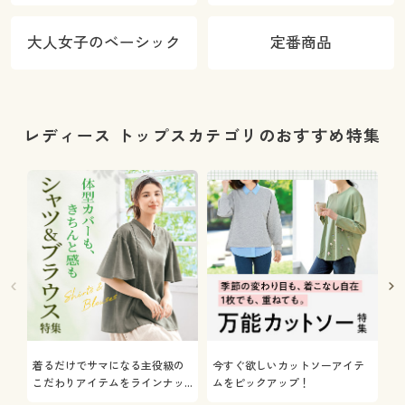
大人女子のベーシック
定番商品
レディース トップスカテゴリのおすすめ特集
着るだけでサマになる主役級の
今すぐ欲しいカットソーアイテ
着
こだわりアイテムをラインナッ
ムをピックアップ！
日
プ