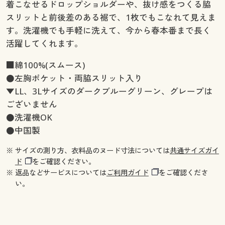
着こなせるドロップショルダーや、抜け感をつくる脇
スリットと前後差のある裾で、1枚でもこなれて見えま
す。洗濯機でも手軽に洗えて、今から春本番まで長く
活躍してくれます。
■綿100%(スムース)
●左胸ポケット・両脇スリット入り
▼LL、3Lサイズのダークブルーグリーン、グレープは
ございません
●洗濯機OK
●中国製
※ サイズの測り方、衣料品のヌード寸法については
共通サイズガイ
ド
をご確認ください。
※ 返品などサービスについては
ご利用ガイド
をご確認くださ
い。