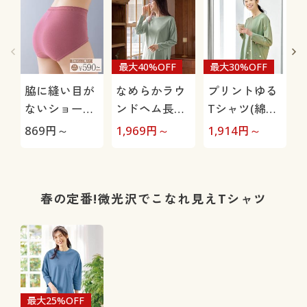
最大40%OFF
最大30%OFF
脇に縫い目が
なめらかラウ
プリントゆる
ないショーツ
ンドヘム長袖
Tシャツ(綿
(デイリーヒッ
Tシャツ(綿
100%)
869
円～
1,969
円～
1,914
円～
2
プス®)(綿混
100%・洗濯
ストレッチ・
機OK)
はきこみ丈ス
タンダード)
春の定番!微光沢でこなれ見えTシャツ
最大25%OFF