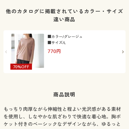
他のカタログに掲載されているカラー・サイズ
違い商品
■カラー/グレージュ
■サイズ/L
770
円
70%OFF
最
商品説明
もっちり肉厚ながら伸縮性と程よい光沢感がある素材
を使用し、しなやかな肌ざわりで快適な着心地。胸ポ
ケット付きのベーシックなデザインながら、ゆるっと