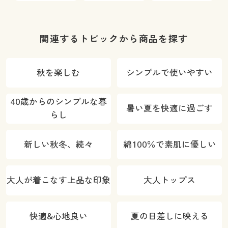
(全方向ストレ
ズ)(全方向ス
出にくい(美脚
ッチ・やわら
トレッチ・や
パンツ・全方
か・選べる4
わらか・選べ
向ストレッ
関連するトピックから商品を探す
レングス・洗
る4レング
チ・洗濯機
濯機OK・1年
ス・洗濯機
OK・日本製生
秋を楽しむ
シンプルで使いやすい
中はける)
OK・1年中は
地・UVカッ
ける)
ト)
40歳からのシンプルな暮
暑い夏を快適に過ごす
らし
新しい秋冬、続々
綿100％で素肌に優しい
大人が着こなす上品な印象
大人トップス
快適&心地良い
夏の日差しに映える