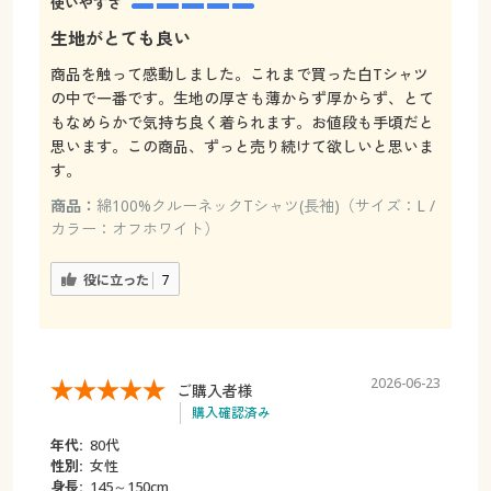
使いやすさ
生地がとても良い
商品を触って感動しました。これまで買った白Tシャツ
の中で一番です。生地の厚さも薄からず厚からず、とて
もなめらかで気持ち良く着られます。お値段も手頃だと
思います。この商品、ずっと売り続けて欲しいと思いま
す。
商品：
綿100%クルーネックTシャツ(長袖)（サイズ：L /
カラー：オフホワイト）
役に立った
7
2026-06-23
ご購入者様
購入確認済み
年代:
80代
性別:
女性
身長:
145～150cm