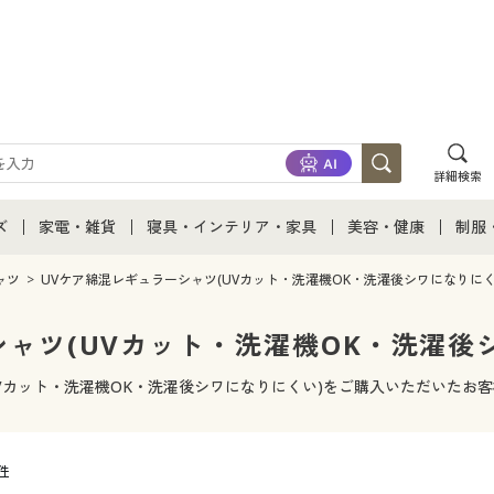
詳細検索
ズ
家電・雑貨
寝具・インテリア・家具
美容・健康
制服
て
ズ通販すべて
家電・雑貨すべて
寝具・インテリア・家具通販すべて
美容・健康通販すべ
制服
ャツ
UVケア綿混レギュラーシャツ(UVカット・洗濯機OK・洗濯後シワになりにく
ズファッション
家電
家具・収納
美容・健康・サプリ
制服
ャツ(UVカット・洗濯機OK・洗濯後
ズ下着
キッチン・雑貨・日用品
寝具・ベッド
ジュ
UVカット・洗濯機OK・洗濯後シワになりにくい)をご購入いただいたお
着
カーテン・ラグ・ファブリック
6件