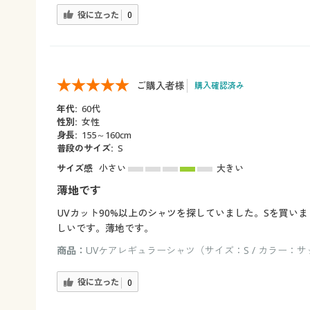
役に立った
0
ご購入者様
購入確認済み
年代:
60代
性別:
女性
身長:
155～160cm
普段のサイズ:
S
サイズ感
小さい
大きい
薄地です
UVカット90%以上のシャツを探していました。Sを買
しいです。薄地です。
商品：
UVケアレギュラーシャツ（サイズ：S / カラー：
役に立った
0