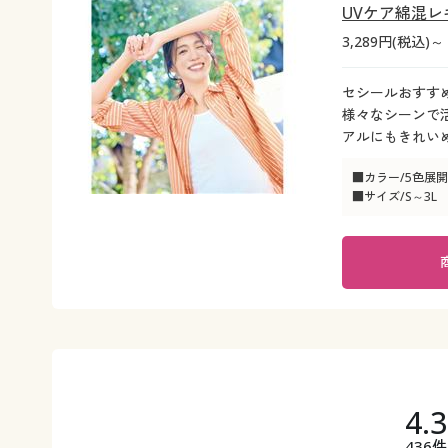
UVケア綿混レ
3,289円(税込)～
セシールおすすめ
様々なシーンで
アルにもきれい
■カラー/5色展開
■サイズ/S～3L
4.
436件