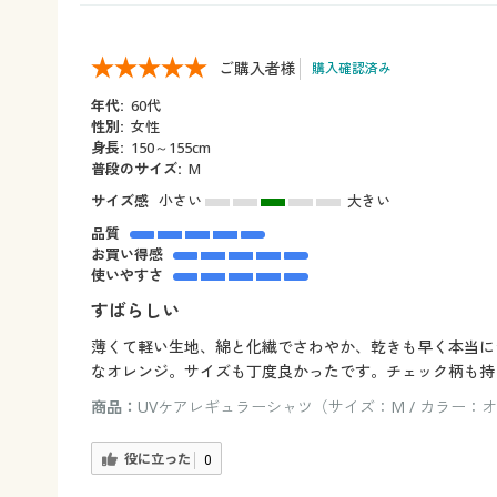
ご購入者様
購入確認済み
年代:
60代
性別:
女性
身長:
150～155cm
普段のサイズ:
M
サイズ感
小さい
大きい
品質
お買い得感
使いやすさ
すばらしい
薄くて軽い生地、綿と化繊でさわやか、乾きも早く本当に
なオレンジ。サイズも丁度良かったです。チェック柄も持
商品：
UVケアレギュラーシャツ（サイズ：M / カラー：
役に立った
0