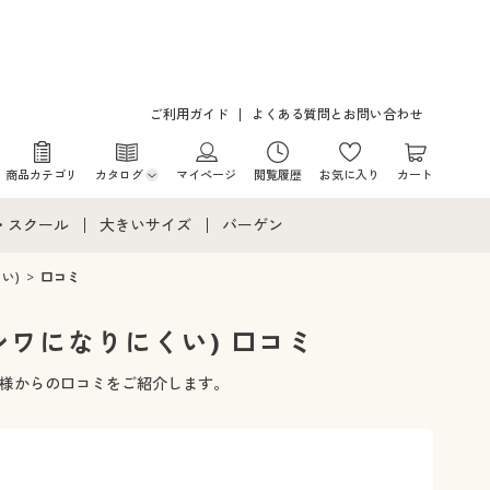
ご利用ガイド
よくある質問とお問い合わせ
商品カテゴリ
カタログ
マイページ
閲覧履歴
お気に入り
カート
カタログ・チラシからのご注文
・スクール
大きいサイズ
バーゲン
デジタルカタログ
て
・スクールすべて
大きいサイズ通販すべて
バーゲンセール
い)
口コミ
カタログ無料プレゼント
メント
・学生服
大きいサイズ レディース服
シークレットセール
シワになりにくい) 口コミ
ニア・ティーンズ下着
大きいサイズ レディース下着
客様からの口コミをご紹介します。
大きいサイズ メンズ