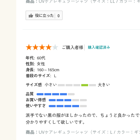
商品：
UVケアレギュラーシャツ（サイズ：LL / カラー
役に立った
0
ご購入者様
購入確認済み
年代:
60代
性別:
女性
身長:
160～165cm
普段のサイズ:
Ｌ
サイズ感
小さい
大きい
品質
お買い得感
使いやすさ
派手でない黒の服がほしかったので、ちょうど良かったで
分かりやすくして欲しいです。
商品：
UVケアレギュラーシャツ（サイズ：L / カラー：