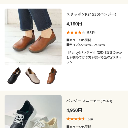
スリッポンPS1520(パンジー)
4,180円
55
件
■カラー/3色展開
■サイズ/22.5cm～24.5cm
【Pansy(パンジー)】幅広4E設計のかか
とが踏めてはき方が選べる2WAYスリッ
ポン
パンジー スニーカー(7540)
4,950円
4
件
■カラー/2色展開