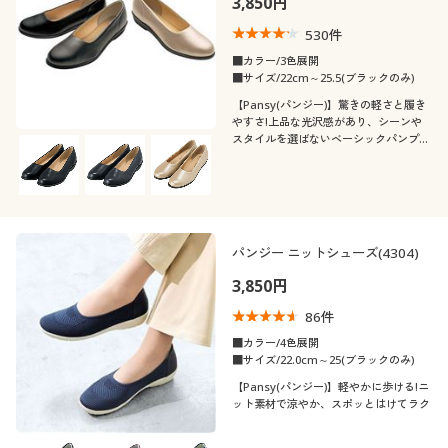
3,850円
カタログ無料プレゼント
530
件
会員メニュー
■カラー/3色展開
■サイズ/22cm～25.5(ブラックのみ)
マイページ
【Pansy(パンジー)】驚きの軽さと履き
やすさ!上品な光沢感があり、シーンや
こだわり条件
スタイルを選ばないベーシックパンプ
柄・デザイン
で絞り込む
閲覧履歴
ス!
素材
無地
花柄
お気に入り
機能・特徴
レザー
スエード
パンジー ニットシューズ(4304)
チェック
迷彩・カモフラ柄
サポート
3,850円
シーン
抗菌防臭
ストレッチ
レース
ウール
ご利用ガイド
スリット
86
件
テイスト
オフィス
フォーマル
■カラー/4色展開
ウォッシャブル(洗
撥水
■サイズ/22.0cm～25(ブラックのみ)
ツイード
ナイロン
よくある質問とお問い合わせ
える)
着用感
【Pansy(パンジー)】軽やかに歩ける!ニ
カジュアル
ベーシック
ット素材で涼やか、スポッとはけてラク
ＵＶカット・紫外線
年代
消臭
レギュラー
ゆったり
対策