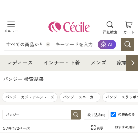
商品を探す
詳細検索
カート
レディース
インナー・下着
レディース通販すべて
レディース
インナー・下着
メンズ
家電・雑
メンズ
インナー・下着通販すべて
レディースファッション
パンジー
検索結果
家電・雑貨
メンズ通販すべて
女性下着
女性下着
パンジー カジュアルシューズ
パンジー スニーカー
パンジー スリッポ
寝具・インテリア・家具
家電・雑貨すべて
メンズファッション
メンズ下着
代表色のみ
絞り込み(
0
)
美容・健康
寝具・インテリア・家具通販すべて
家電
メンズ下着
ジュニア・ティーンズ下着
57
1
/
2
表示
件(
ページ)
在庫
在庫のある商品のみ表示