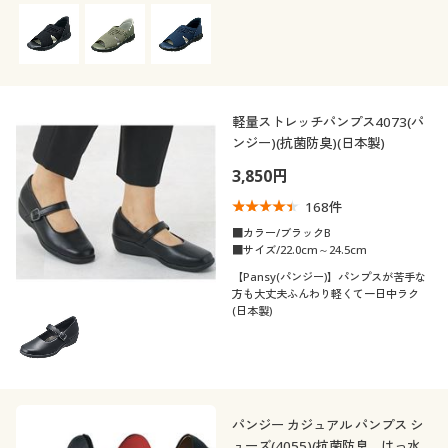
軽量ストレッチパンプス4073(パ
ンジー)(抗菌防臭)(日本製)
3,850円
168
件
■カラー/ブラックB
■サイズ/22.0cm～24.5cm
【Pansy(パンジー)】パンプスが苦手な
方も大丈夫ふんわり軽くて一日中ラク
(日本製)
パンジー カジュアル パンプス シ
ューズ(4055)(抗菌防臭、はっ水)