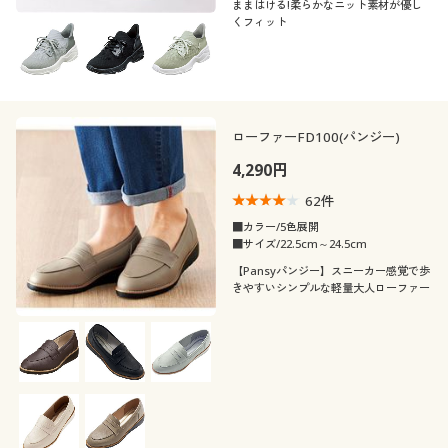
ままはける!柔らかなニット素材が優し
くフィット
ローファーFD100(パンジー)
4,290円
62
件
■カラー/5色展開
■サイズ/22.5cm～24.5cm
【Pansyパンジー】スニーカー感覚で歩
きやすいシンプルな軽量大人ローファー