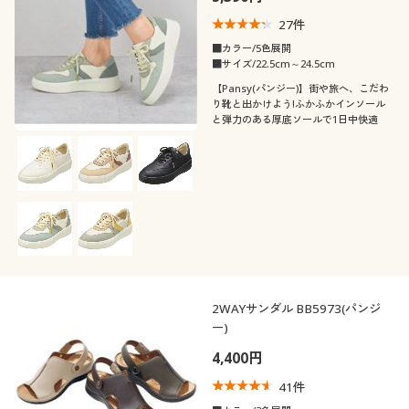
27
件
■カラー/5色展開
■サイズ/22.5cm～24.5cm
【Pansy(パンジー)】街や旅へ、こだわ
り靴と出かけよう!ふかふかインソール
と弾力のある厚底ソールで1日中快適
2WAYサンダル BB5973(パンジ
ー)
4,400円
41
件