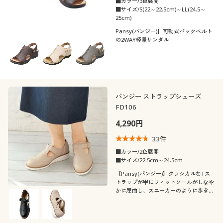
■カラー/3色展開
■サイズ/S(22～22.5cm)～LL(24.5～
25cm)
Pansy(パンジー)】可動式バックベルト
の2WAY軽量サンダル
パンジー ストラップシューズ
FD106
4,290円
33
件
■カラー/2色展開
■サイズ/22.5cm～24.5cm
【Pansy(パンジー)】クラシカルなTス
トラップが甲にフィットソールがしなや
かに屈曲し、スニーカーのように歩きや
すいストラップシューズ