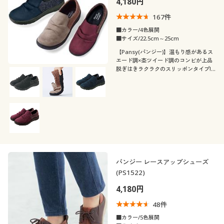
4,180円
167
件
■カラー/4色展開
■サイズ/22.5cm～25cm
【Pansy(パンジー)】温もり感があるス
エード調×杢ツイード調のコンビが上品
脱ぎはきラクラクのスリッポンタイプ!
甲を深く覆うので歩きやすく、ふんわり
とした履き心地
パンジー レースアップシューズ
(PS1522)
4,180円
48
件
■カラー/5色展開