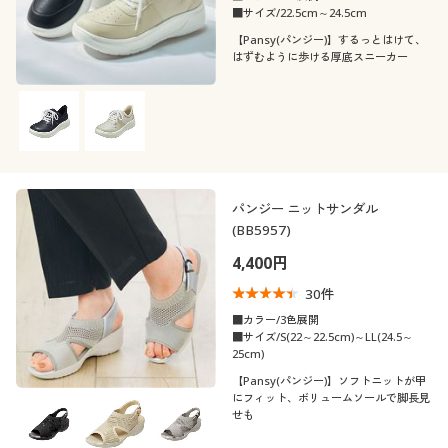
■サイズ/22.5cm～24.5cm
【Pansy(パンジー)】するっとはけて、
はずむように歩ける厚底スニーカー
パンジー ニットサンダル
(BB5957)
4,400円
30
件
■カラー/3色展開
■サイズ/S(22～22.5cm)～LL(24.5～
25cm)
【Pansy(パンジー)】ソフトニットが甲
にフィット、ボリュームソールで脚長見
せも