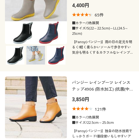
4,400円
65
件
■カラー/3色展開
■サイズ/S(22～22.5cm)～LL(24.5～
25cm)
【Pansy(パンジー)】雨の日の足元を明
るく!軽く柔らかいソールで歩きやすい
気分も明るくするカラフルなレインブー
ツ
パンジー レインブーツ レインス
テップ4906 (防水加工) (抗菌(中
敷)) (ワイズ3E相当)
3,850円
121
件
■カラー/3色展開
■サイズ/22.5cm～25.0cm
【Pansy(パンジー)】独自の防水技術で
しっかりガード!普段使いもしやすいア