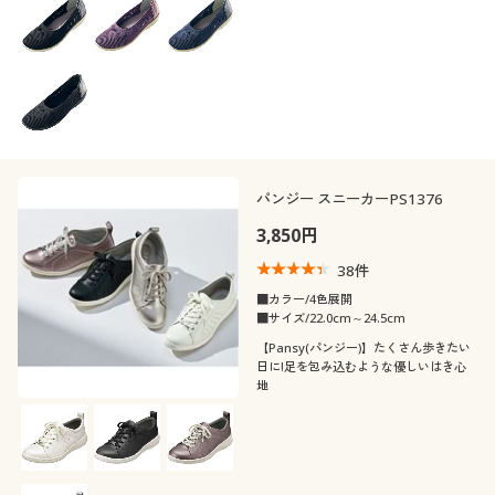
フェミニン
ナチュラル
シーズン
20代
30代
タイト
冷感・涼感
エレガント
シック
価格
夏
春
～
円
絞込
40代
50代
閉じる
秋
冬
60代
パンジー スニーカーPS1376
3,850円
38
件
■カラー/4色展開
■サイズ/22.0cm～24.5cm
【Pansy(パンジー)】たくさん歩きたい
日に!足を包み込むような優しいはき心
地