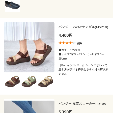
パンジー 2WAYサンダル(MS210)
4,400円
6
件
■カラー/3色展開
■サイズ/S(22～22.5cm)～LL(24.5～
25cm)
【Pansy(パンジー)】シーンに合わせて
履き方が選べる軽快な歩き心地の厚底サ
ンダル
パンジー 厚底スニーカーFD105
5,390円