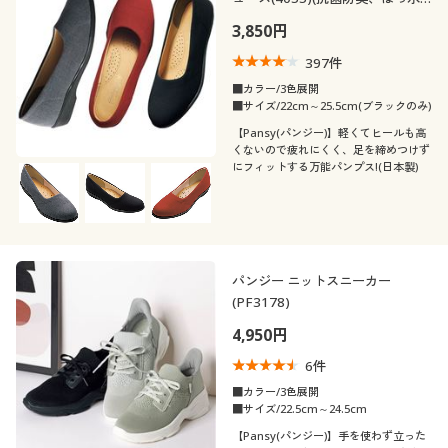
(日本製・軽量)
3,850円
397
件
■カラー/3色展開
■サイズ/22cm～25.5cm(ブラックのみ)
【Pansy(パンジー)】軽くてヒールも高
くないので疲れにくく、足を締めつけず
にフィットする万能パンプス!(日本製)
パンジー ニットスニーカー
(PF3178)
4,950円
6
件
■カラー/3色展開
■サイズ/22.5cm～24.5cm
【Pansy(パンジー)】手を使わず立った