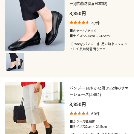
ー)(抗菌防臭)(日本製)
3,850円
47
件
■カラー/ブラック
■サイズ/22.0cm～24.5cm
【Pansy(パンジー)】足の動きにフィッ
トして長時間着用もラク
パンジー 爽やかな履き心地のサマ
ーシューズ(4482)
3,850円
60
件
■カラー/3色展開
■サイズ/22cm～24.5cm