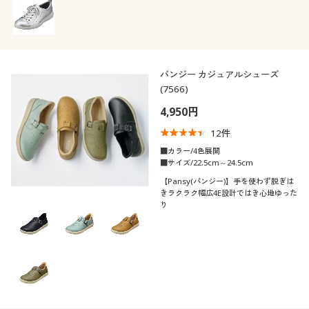
パンジー カジュアルシューズ
(7566)
4,950円
12
件
■カラー/4色展開
■サイズ/22.5cm～24.5cm
【Pansy(パンジー)】手を使わず脱ぎは
きラクラク幅広4E設計ではき心地ゆった
り