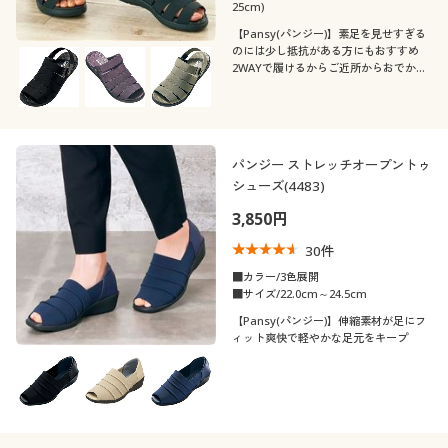
25cm)
【Pansy(パンジー)】素足を見せすぎる
のには少し抵抗がある方にもおすすめ
2WAYで履けるからご近所からおでかけ
まで◎
パンジー ストレッチオープントゥ
シューズ(4483)
3,850円
30
件
■カラー/3色展開
■サイズ/22.0cm～24.5cm
【Pansy(パンジー)】伸縮素材が足にフ
ィット爽快で軽やかな足元をキープ