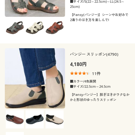
■サイズ/S(22～22.5cm)～LL(24.5～
25cm)
【Pansy(パンジー)】シーンやお好みで
2通りのはき方を楽しんで!
パンジー スリッポン(4790)
4,180円
11
件
■カラー/4色展開
■サイズ/22.5cm～24.5cm
【Pansyパンジー】脱ぎはきがラクなか
かと形状のゆったりスリッポン