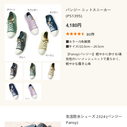
パンジー ニットスニーカー
(PS1395)
4,180円
80
件
■カラー/5色展開
■サイズ/22.0cm～24.5cm
【Pansy(パンジー)】軽やかに歩ける!通
気性のいいメッシュニットで柔らかく、
軽やかな履き心地
生活防水シューズ 2324 (パンジー
Pansy)