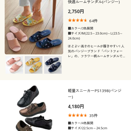
快適ルームサンダル(パンジー)
2,750円
64
件
■カラー/3色展開
■サイズ/M(22.5～23.0cm)～L(23.5～
24.0cm)
ほどよい高さのヒールが履きやすい! 人
気のパンジーブランド「パントフォー
レ」の、フラワー柄ルームサンダルで
す。軽量で歩きやすいので、おうち時間
を快適に過ごせます。
軽量スニーカーPS1398(パンジ
ー)
4,180円
35
件
■カラー/4色展開
■サイズ/22.5cm～24.5cm