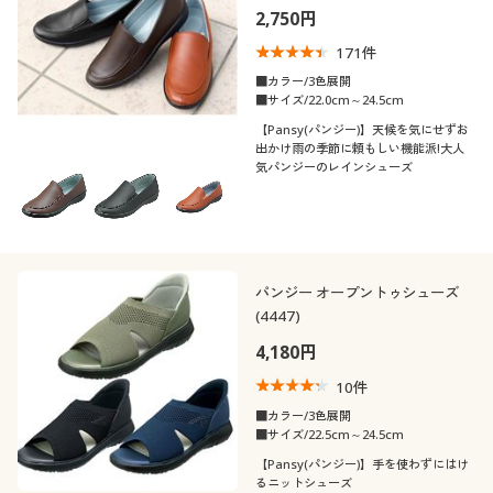
2,750円
171
件
■カラー/3色展開
■サイズ/22.0cm～24.5cm
【Pansy(パンジー)】天候を気にせずお
出かけ雨の季節に頼もしい機能派!大人
気パンジーのレインシューズ
パンジー オープントゥシューズ
(4447)
4,180円
10
件
■カラー/3色展開
■サイズ/22.5cm～24.5cm
【Pansy(パンジー)】手を使わずにはけ
るニットシューズ