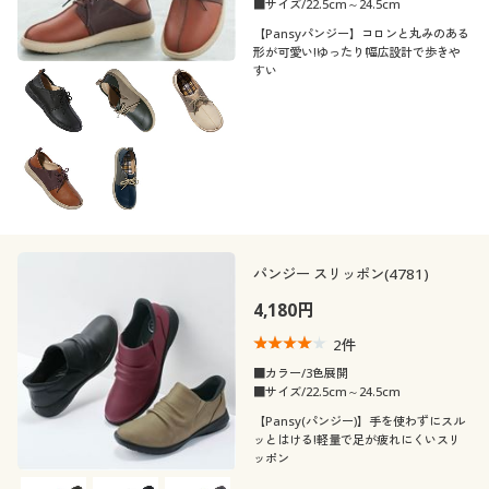
■サイズ/22.5cm～24.5cm
【Pansyパンジー】コロンと丸みのある
形が可愛い!ゆったり幅広設計で歩きや
すい
パンジー スリッポン(4781)
4,180円
2
件
■カラー/3色展開
■サイズ/22.5cm～24.5cm
【Pansy(パンジー)】手を使わずにスル
ッとはける!軽量で足が疲れにくいスリ
ッポン