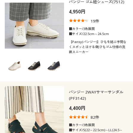
パンジー ゴム紐シューズ(7512)
4,950円
19
件
■カラー/3色展開
■サイズ/22.5cm～24.5cm
【Pansy(パンジー)】ひもを結ぶ手間な
くスポッとはける!靴ひもゴム仕様の洗
練スニーカー
パンジー 2WAYサマーサンダル
(PF3142)
4,400円
82
件
■カラー/3色展開
■サイズ/S(22～22.5cm)～LL(24.5～