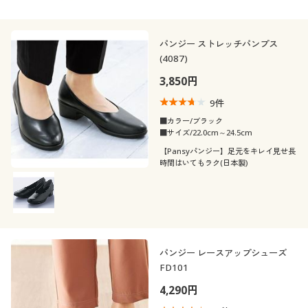
パンジー ストレッチパンプス
(4087)
3,850円
9
件
■カラー/ブラック
■サイズ/22.0cm～24.5cm
【Pansyパンジー】足元をキレイ見せ長
時間はいてもラク(日本製)
パンジー レースアップシューズ
FD101
4,290円