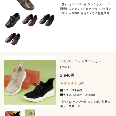
【Pansy(パンジー)】シックなスエード
調素材にメタリックカラーのコンビ使い
がおしゃれ!毎日履きたくなる軽量スニ
ーカー
パンジー ニットスニーカー
(7504)
5,940円
2
件
■カラー/2色展開
■サイズ/22.5cm～24.5cm
【Pansy(パンジー)】スリッポン形状の
ニットスニーカー