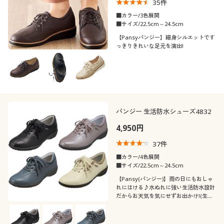
35
件
■カラー/3色展開
■サイズ/22.5cm～24.5cm
【Pansyパンジー】細身シルエットです
っきりきれいな足元を演出!
パンジー 生活防水シューズ4832
4,950円
37
件
■カラー/4色展開
■サイズ/22.5cm～24.5cm
【Pansy(パンジー)】雨の日にもおしゃ
れにはける♪水ぬれに強い生活防水設計
だからお天気を気にせずお出かけ!(生活
防水)