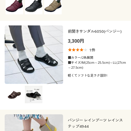
前開きサンダル6050(パンジー)
3,300円
1
件
■カラー/2色展開
■サイズ/M(25cm～25.5cm)～LL(27cm
～27.5cm)
軽くてソフトな足ラク設計!
パンジー レインブーツ レインス
テップ4944