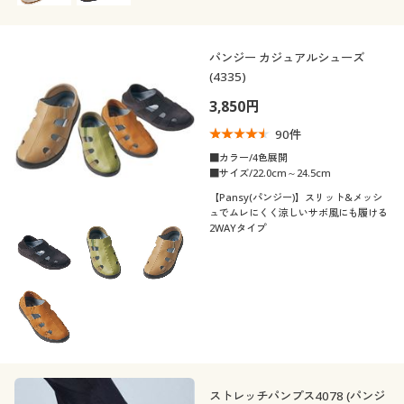
パンジー カジュアルシューズ
(4335)
3,850円
90
件
■カラー/4色展開
■サイズ/22.0cm～24.5cm
【Pansy(パンジー)】スリット&メッシ
ュでムレにくく涼しいサボ風にも履ける
2WAYタイプ
ストレッチパンプス4078 (パンジ