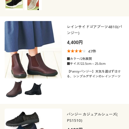
レインサイドゴアブーツ4810(パ
ンジー)
4,400円
47
件
■カラー/2色展開
■サイズ/22.5cm～25.0cm
【Pansyパンジー】天気を選ばずはけ
る、シンプルデザインのレインブーツ
パンジー カジュアルシューズ(
PS1510)