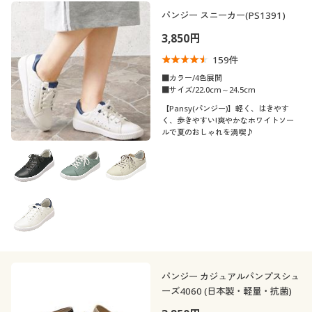
制服・スクール
美容・健康通販すべて
家具・収納
パンジー スニーカー(PS1391)
キッチン・雑貨・日用品
カテゴリ
3,850円
大きいサイズ
制服・スクールすべて
美容・健康・サプリメント
寝具・ベッド
159
件
口コミ
(5)
■カラー/4色展開
バーゲン
■サイズ/22.0cm～24.5cm
大きいサイズ通販すべて
制服・学生服
カーテン・ラグ・ファブリック
(4〜4.9)
【Pansy(パンジー)】軽く、はきやす
く、歩きやすい!爽やかなホワイトソー
(3〜3.9)
詳細検索
バーゲンセール
大きいサイズ レディース服
ジュニア・ティーンズ下着
ルで夏のおしゃれを満喫♪
レディースサ
S
M
L
LL
商品カテゴリ一覧
イズ
シークレットセール
大きいサイズ レディース下着
カタログ
靴・靴下サイ
大きいサイズ メンズ
22
22.5
23
23.5
24
24.5
ズ
カタログ・チラシからのご注文
25
25.5
26
26.5
27
27.5
大きいサイズ 事務・制服
デジタルカタログ
パンジー カジュアルパンプスシュ
カラー
ーズ4060 (日本製・軽量・抗菌)