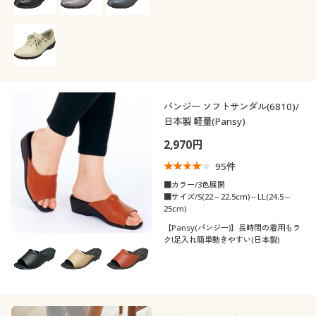
パンジー ソフトサンダル(6810)/
日本製 軽量(Pansy)
2,970円
95
件
■カラー/3色展開
■サイズ/S(22～22.5cm)～LL(24.5～
25cm)
【Pansy(パンジー)】長時間の着用もラ
ク!足入れ簡単動きやすい(日本製)