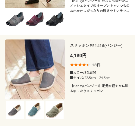
【Pansy(パンジー)】見た目も爽やかな
メッシュタイプのオープントゥいつもの
お出かけにぴったりの履きやすいサマー
シューズ
スリッポンPS1416(パンジー)
4,180円
18
件
■カラー/3色展開
■サイズ/22.5cm～24.5cm
【Pansy(パンジー)】足元を軽やかに彩
るゆったりスリッポン