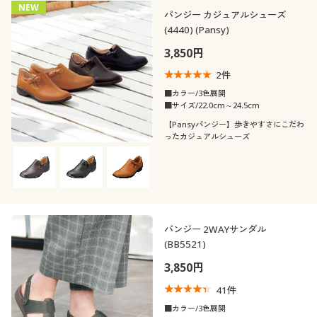
NEW
パンジー カジュアルシューズ
(4440) (Pansy)
3,850円
2
件
■カラー/3色展開
■サイズ/22.0cm～24.5cm
【Pansyパンジー】歩きやすさにこだわ
ったカジュアルシューズ
パンジー 2WAYサンダル
(BB5521)
3,850円
41
件
■カラー/3色展開