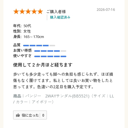
2026-07-16
ご購入者様
購入確認済み
年代:
50代
性別:
女性
身長:
165～170cm
品質
お買い得感
使いやすさ
使用して２か月ほど経ちます
歩いても多少走っても脚への負担も感じられず、ほぼ損
傷もなく履けてます。私としては良いお買い物をしたと
思ってます。色違いの2足目を購入予定です。
商品：
パンジー 2WAYサンダル(BB5521)（サイズ：LL
/ カラー：アイボリー）
役に立った
0