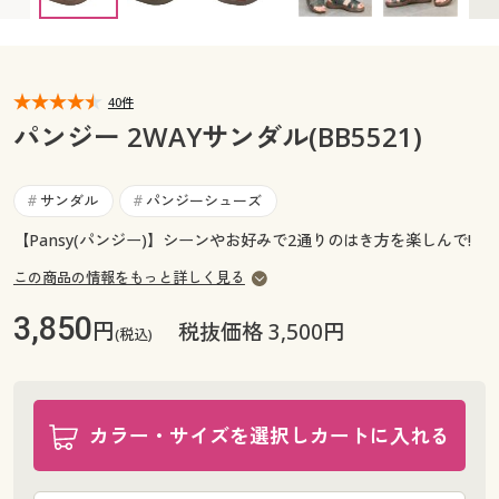
カタログ無料プレゼント
マイページ
会員メニュー
閲覧履歴
40件
マイページ
パンジー 2WAYサンダル(BB5521)
お気に入り
閲覧履歴
サンダル
パンジーシューズ
#
#
サポート
お気に入り
【Pansy(パンジー)】シーンやお好みで2通りのはき方を楽しんで!
ご利用ガイド
この商品の情報をもっと詳しく見る
サポート
3,850
円
税抜価格 3,500円
よくある質問とお問い合わせ
(税込)
ご利用ガイド
よくある質問とお問い合わせ
カラー・サイズを選択しカートに入れる