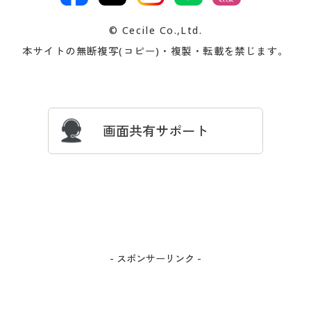
交換・返品は
お支払は
カタログ無料プレゼント
特集一覧
© Cecile Co.,Ltd.
会員登録・お客様情報変更に
お客様番号・パスワードをお
本サイトの無断複写(コピー)・複製・転載を禁じます。
プレゼント＆キャンペーン
サイトマップ
ついて
忘れの場合
サイズガイド
よくある質問とお問い合わせ
画面共有サポート
- スポンサーリンク -