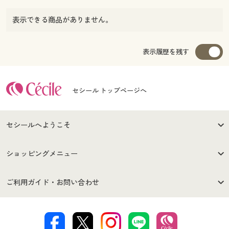
表示できる商品がありません。
表示履歴を残す
セシール トップページへ
セシールへようこそ
はじめての方へ
ご利用環境について
ショッピングメニュー
セシールご利用規約
プライバシーポリシー
商品カテゴリ
バーゲンセール
ご利用ガイド・お問い合わせ
特定商取引法に基づく表示
古物営業法に基づく表示
カタログ・チラシからのご注
デジタルカタログ
ご注文は
お届けは
文
著作権・商標について
会社案内