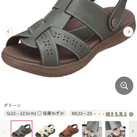
大きいサイズ
制服・スクールすべて
美容・健康・サプリメント
寝具・ベッド
制服・スクール
美容・健康通販すべて
家具・収納
キッチン・雑貨・日用品
バーゲン
大きいサイズ通販すべて
制服・学生服
カーテン・ラグ・ファブリック
大きいサイズ
制服・スクールすべて
美容・健康・サプリメント
寝具・ベッド
詳細検索
バーゲンセール
大きいサイズ レディース服
ジュニア・ティーンズ下着
バーゲン
大きいサイズ通販すべて
制服・学生服
カーテン・ラグ・ファブリック
商品カテゴリ一覧
シークレットセール
大きいサイズ レディース下着
詳細検索
バーゲンセール
大きいサイズ レディース服
ジュニア・ティーンズ下着
カタログ
大きいサイズ メンズ
商品カテゴリ一覧
シークレットセール
大きいサイズ レディース下着
カタログ・チラシからのご注文
カタログ
大きいサイズ 事務・制服
大きいサイズ メンズ
デジタルカタログ
カタログ・チラシからのご注文
グリーン
大きいサイズ 事務・制服
S(22～22.5cm) ○ 在庫わずか
M(23～23.5cm) ◎ 在庫あり
続きを見る
カタログ無料プレゼント
デジタルカタログ
L(24～24.5cm) ◎ 在庫あり
LL(24.5～25cm) ◎ 在庫あり
会員メニュー