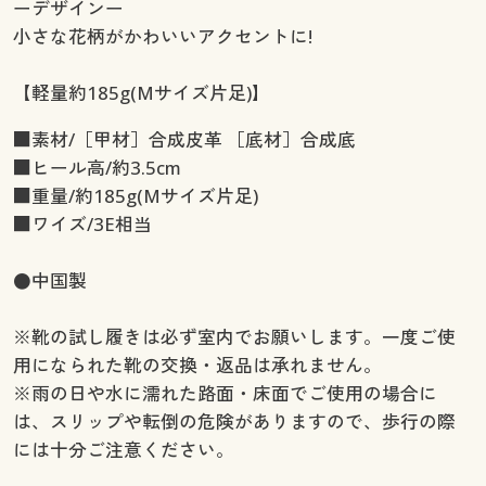
ーデザインー
小さな花柄がかわいいアクセントに!
【軽量約185g(Mサイズ片足)】
■素材/［甲材］合成皮革 ［底材］合成底
■ヒール高/約3.5cm
■重量/約185g(Mサイズ片足)
■ワイズ/3E相当
●中国製
※靴の試し履きは必ず室内でお願いします。一度ご使
用になられた靴の交換・返品は承れません。
※雨の日や水に濡れた路面・床面でご使用の場合に
は、スリップや転倒の危険がありますので、歩行の際
には十分ご注意ください。