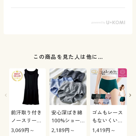
この商品を見た人は他に…
前汗取り付き
安心深ばき綿
ゴムもレース
ノースリーブ
100%ショー
もないくい込
切替スリップ
ツ・色違い3
みにくいショ
3,069
円～
2,189
円～
1,419
円～
9