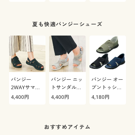
(前汗キャッチ
枚組(やわらか
ーツ(はきこみ
M
ャー®・吸汗
レース・はき
丈スタンダー
速乾)
こみ丈深め)
ド)
夏も快適パンジーシューズ
パンジー
パンジー ニッ
パンジー オー
2WAYサマー
トサンダル
プントゥシュ
サンダル
(BB5957)
ーズ(4447)
4,400
円
4,400
円
4,180
円
(PF3142)
おすすめアイテム