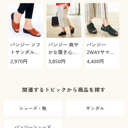
パンジー ソフ
パンジー 爽や
パンジー
トサンダル
かな履き心地
2WAYサマー
(6810)/日本製
のサマーシュ
サンダル
2,970
円
3,850
円
4,400
円
軽量(Pansy)
ーズ(4482)
(PF3142)
関連するトピックから商品を探す
シューズ・靴
サンダル
パンジーシューズ