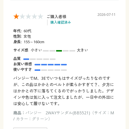
2026-07-11
ご購入者様
購入確認済み
年代:
60代
性別:
女性
身長:
155～160cm
サイズ感
小さい
大きい
品質
お買い得感
使いやすさ
パンジーでM、3Eでいつもはサイズぴったりなのです
が、この品はかかとのベルトが柔らかすぎて？、夕方に
はかかとの下に落ちてくるのでがっかりしました。デザ
インや色は気に入って注文しましたが、一日中の外出に
は安心して履けないです。
商品：
パンジー 2WAYサンダル(BB5521)（サイズ：M
/ カラー：グリーン）