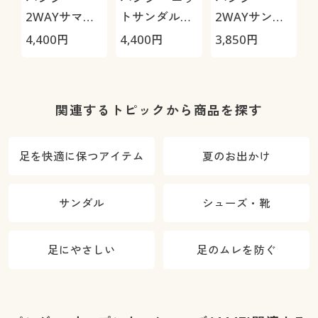
2WAYサマー
トサンダル
2WAYサンダ
サンダル
(BB5957)
ル(BB5521)
4,400
円
4,400
円
3,850
円
(PF3142)
関連するトピックから商品を探す
足を快適に保つアイテム
夏のお出かけ
サンダル
シューズ・靴
足にやさしい
足のムレを防ぐ