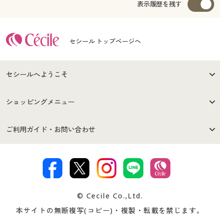
表示履歴を残す
セシール トップページへ
セシールへようこそ
はじめての方へ
ご利用環境について
ショッピングメニュー
セシールご利用規約
プライバシーポリシー
商品カテゴリ
バーゲンセール
ご利用ガイド・お問い合わせ
特定商取引法に基づく表示
古物営業法に基づく表示
カタログ・チラシからのご注
デジタルカタログ
ご注文は
お届けは
文
著作権・商標について
会社案内
交換・返品は
お支払は
カタログ無料プレゼント
特集一覧
© Cecile Co.,Ltd.
会員登録・お客様情報変更に
お客様番号・パスワードをお
本サイトの無断複写(コピー)・複製・転載を禁じます。
プレゼント＆キャンペーン
サイトマップ
ついて
忘れの場合