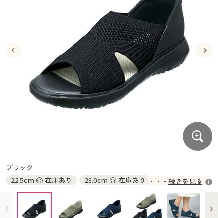
大きいサイズ
制服・スクールすべて
美容・健康・サプリメント
寝具・ベッド
制服・スクール
美容・健康通販すべて
家具・収納
キッチン・雑貨・日用品
バーゲン
大きいサイズ通販すべて
制服・学生服
カーテン・ラグ・ファブリック
大きいサイズ
制服・スクールすべて
美容・健康・サプリメント
寝具・ベッド
詳細検索
バーゲンセール
大きいサイズ レディース服
ジュニア・ティーンズ下着
バーゲン
大きいサイズ通販すべて
制服・学生服
カーテン・ラグ・ファブリック
商品カテゴリ一覧
シークレットセール
大きいサイズ レディース下着
詳細検索
バーゲンセール
大きいサイズ レディース服
ジュニア・ティーンズ下着
カタログ
大きいサイズ メンズ
商品カテゴリ一覧
シークレットセール
大きいサイズ レディース下着
カタログ・チラシからのご注文
カタログ
大きいサイズ 事務・制服
大きいサイズ メンズ
デジタルカタログ
カタログ・チラシからのご注文
ブラック
大きいサイズ 事務・制服
22.5cm ◎ 在庫あり
23.0cm ◎ 在庫あり
続きを見る
カタログ無料プレゼント
デジタルカタログ
23.5cm ◎ 在庫あり
24.0cm ◎ 在庫あり
24.5cm ◎ 在庫あり
会員メニュー