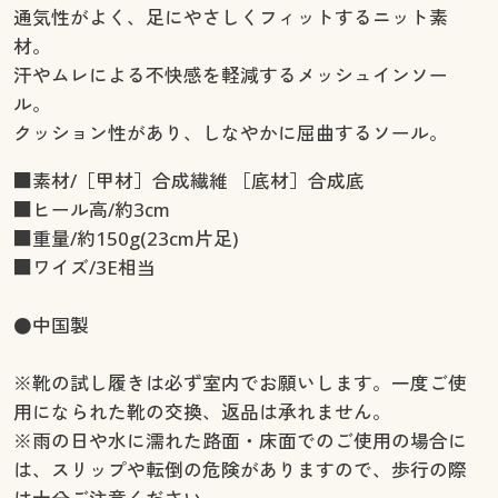
通気性がよく、足にやさしくフィットするニット素
材。
汗やムレによる不快感を軽減するメッシュインソー
ル。
クッション性があり、しなやかに屈曲するソール。
■素材/［甲材］合成繊維 ［底材］合成底
■ヒール高/約3cm
■重量/約150g(23cm片足)
■ワイズ/3E相当
●中国製
※靴の試し履きは必ず室内でお願いします。一度ご使
用になられた靴の交換、返品は承れません。
※雨の日や水に濡れた路面・床面でのご使用の場合に
は、スリップや転倒の危険がありますので、歩行の際