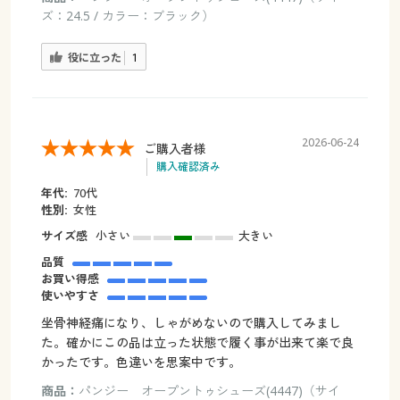
ズ：24.5 / カラー：ブラック）
役に立った
1
2026-06-24
ご購入者様
購入確認済み
年代:
70代
性別:
女性
サイズ感
小さい
大きい
品質
お買い得感
使いやすさ
坐骨神経痛になり、しゃがめないので購入してみまし
た。確かにこの品は立った状態で履く事が出来て楽で良
かったです。色違いを思案中です。
商品：
パンジー オープントゥシューズ(4447)（サイ