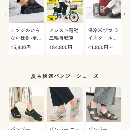
ヒツジのいら
アシスト電動
保冷米びつ ラ
ない枕® -至
三輪自転車
イスクール
極-
HRC-
15,800
円
184,800
円
41,800
円～
1
05S/HRC-10S
夏も快適パンジーシューズ
パンジー
パンジー ニッ
パンジー