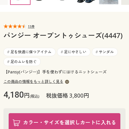
カタログ無料プレゼント
マイページ
会員メニュー
閲覧履歴
11件
マイページ
パンジー オープントゥシューズ(4447)
お気に入り
閲覧履歴
足を快適に保つアイテム
足にやさしい
サンダル
#
#
#
サポート
お気に入り
足のムレを防ぐ
#
ご利用ガイド
【Pansy(パンジー)】手を使わずにはけるニットシューズ
サポート
この商品の情報をもっと詳しく見る
よくある質問とお問い合わせ
ご利用ガイド
4,180
円
税抜価格 3,800円
(税込)
よくある質問とお問い合わせ
カラー・サイズを選択しカートに入れる