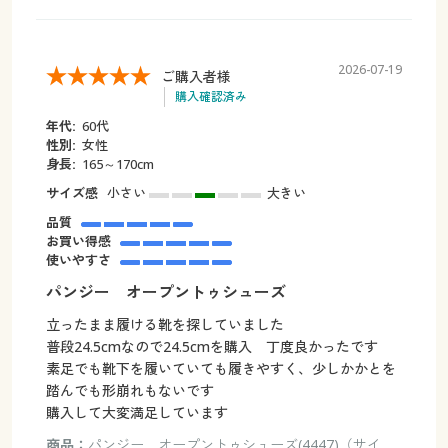
2026-07-19
ご購入者様
購入確認済み
年代:
60代
性別:
女性
身長:
165～170cm
サイズ感
小さい
大きい
品質
お買い得感
使いやすさ
パンジー オープントゥシューズ
立ったまま履ける靴を探していました
普段24.5cmなので24.5cmを購入 丁度良かったです
素足でも靴下を履いていても履きやすく、少しかかとを
踏んでも形崩れもないです
購入して大変満足しています
商品：
パンジー オープントゥシューズ(4447)（サイ