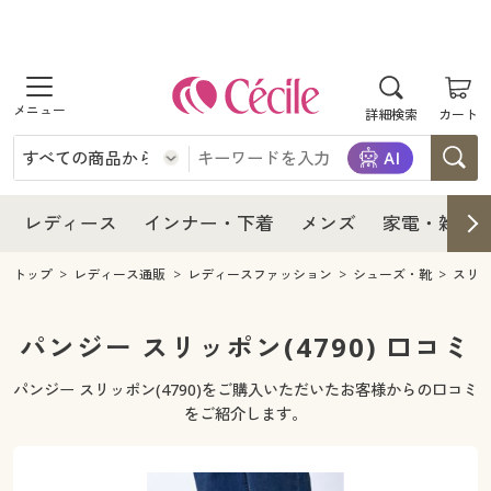
商品を探す
レディース
商品を探す
詳細検索
カート
インナー・下着
レディース通販すべて
レディース
メンズ
インナー・下着通販すべて
レディースファッション
インナー・下着
レディース通販すべて
レディース
インナー・下着
メンズ
家電・雑貨
家電・雑貨
メンズ通販すべて
女性下着
女性下着
メンズ
インナー・下着通販すべて
レディースファッション
トップ
レディース通販
レディースファッション
シューズ・靴
スリ
寝具・インテリア・家具
家電・雑貨すべて
メンズファッション
メンズ下着
家電・雑貨
メンズ通販すべて
女性下着
女性下着
パンジー スリッポン(4790) 口コミ
美容・健康
寝具・インテリア・家具通販すべて
家電
メンズ下着
ジュニア・ティーンズ下着
パンジー スリッポン(4790)をご購入いただいたお客様からの口コミ
寝具・インテリア・家具
家電・雑貨すべて
メンズファッション
メンズ下着
をご紹介します。
制服・スクール
美容・健康通販すべて
家具・収納
キッチン・雑貨・日用品
美容・健康
寝具・インテリア・家具通販すべて
家電
メンズ下着
ジュニア・ティーンズ下着