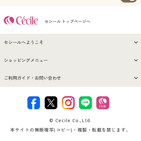
セシール トップページへ
セシールへようこそ
はじめての方へ
ご利用環境について
ショッピングメニュー
セシールご利用規約
プライバシーポリシー
商品カテゴリ
バーゲンセール
ご利用ガイド・お問い合わせ
特定商取引法に基づく表示
古物営業法に基づく表示
カタログ・チラシからのご注
デジタルカタログ
ご注文は
お届けは
文
著作権・商標について
会社案内
交換・返品は
お支払は
カタログ無料プレゼント
特集一覧
© Cecile Co.,Ltd.
会員登録・お客様情報変更に
お客様番号・パスワードをお
本サイトの無断複写(コピー)・複製・転載を禁じます。
プレゼント＆キャンペーン
サイトマップ
ついて
忘れの場合