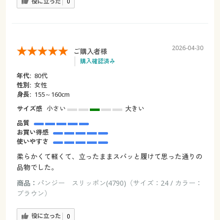
役に立った
0
2026-04-30
ご購入者様
購入確認済み
年代:
80代
性別:
女性
身長:
155～160cm
サイズ感
小さい
大きい
品質
お買い得感
使いやすさ
柔らかくて軽くて、立ったままスパッと履けて思った通りの
品物でした。
商品：
パンジー スリッポン(4790)（サイズ：24 / カラー：
ブラウン）
役に立った
0