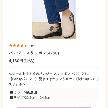
大きいサイズ
制服・スクールすべて
美容・健康・サプリメント
寝具・ベッド
制服・スクール
美容・健康通販すべて
家具・収納
キッチン・雑貨・日用品
バーゲン
大きいサイズ通販すべて
制服・学生服
カーテン・ラグ・ファブリック
大きいサイズ
制服・スクールすべて
美容・健康・サプリメント
寝具・ベッド
詳細検索
バーゲンセール
大きいサイズ レディース服
ジュニア・ティーンズ下着
バーゲン
大きいサイズ通販すべて
制服・学生服
カーテン・ラグ・ファブリック
商品カテゴリ一覧
シークレットセール
大きいサイズ レディース下着
詳細検索
バーゲンセール
大きいサイズ レディース服
ジュニア・ティーンズ下着
11件
パンジー スリッポン(4790)
カタログ
大きいサイズ メンズ
商品カテゴリ一覧
シークレットセール
大きいサイズ レディース下着
4,180円(税込)
カタログ・チラシからのご注文
カタログ
大きいサイズ 事務・制服
大きいサイズ メンズ
セシールおすすめのパンジー スリッポン(4790)です。
【Pansyパンジー】脱ぎはきがラクなかかと形状のゆったり
デジタルカタログ
カタログ・チラシからのご注文
スリッポン
大きいサイズ 事務・制服
■カラー/4色展開
カタログ無料プレゼント
デジタルカタログ
■サイズ/22.5cm～24.5cm
会員メニュー