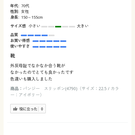
年代:
70代
性別:
女性
身長:
150～155cm
サイズ感
小さい
大きい
品質
お買い得感
使いやすさ
靴
外反母趾でなかなか合う靴が
なかったのでとても良かったです
色違いも購入しました
商品：
パンジー スリッポン(4790)（サイズ：22.5 / カラ
ー：アイボリー）
役に立った
0