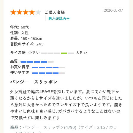
2026-05-07
ご購入者様
購入確認済み
年代:
60代
性別:
女性
身長:
160～165cm
普段のサイズ:
24.5
サイズ感
小さい
大きい
品質
お買い得感
使いやすさ
パンジー スリッポン
外反拇趾で幅広4Eか5Eを探しています。夏に向かい靴下か
薄くなるからとサイズを迷いましたが、いつもと同じにした
ら意外に大きかったのでワンサイズ下で良いようです。履き
やすいし色味も良い感じ､ガバガバするようなことはないの
で交換せずに楽しみます♪
商品：
パンジー スリッポン(4790)（サイズ：24.5 / カラ