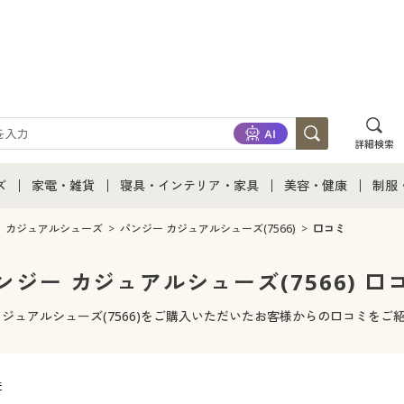
詳細検索
ズ
家電・雑貨
寝具・インテリア・家具
美容・健康
制服
て
ズ通販すべて
家電・雑貨すべて
寝具・インテリア・家具通販すべて
美容・健康通販すべ
制服
カジュアルシューズ
パンジー カジュアルシューズ(7566)
口コミ
ズファッション
家電
家具・収納
美容・健康・サプリ
制服
ンジー カジュアルシューズ(7566) 口
ズ下着
キッチン・雑貨・日用品
寝具・ベッド
ジュ
カジュアルシューズ(7566)をご購入いただいたお客様からの口コミをご
着
カーテン・ラグ・ファブリック
件