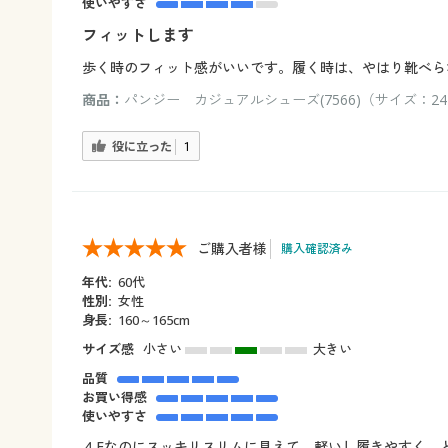
使いやすさ
フィットします
歩く時のフィット感がいいです。履く時は、やはり靴べら
商品：
パンジー カジュアルシューズ(7566)（サイズ：24
役に立った
1
ご購入者様
購入確認済み
年代:
60代
性別:
女性
身長:
160～165cm
サイズ感
小さい
大きい
品質
お買い得感
使いやすさ
４Eなのにスッキリスリムに見えて、軽いし履きやすく、