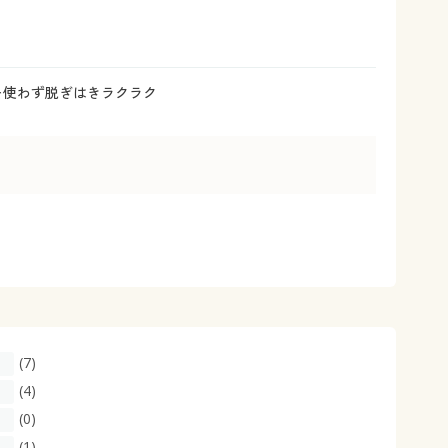
大きいサイズ 事務・制服
手を使わず脱ぎはきラクラク
(7)
(4)
(0)
(1)