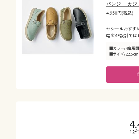
パンジー カジュ
4,950円(税込)
セシールおすすめ
幅広4E設計では
■カラー/4色展開
■サイズ/22.5cm
4.
12