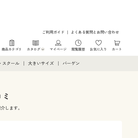
ご利用ガイド
よくある質問とお問い合わせ
商品カテゴリ
カタログ
マイページ
閲覧履歴
お気に入り
カート
カタログ・チラシからのご注文
・スクール
大きいサイズ
バーゲン
デジタルカタログ
て
・スクールすべて
大きいサイズ通販すべて
バーゲンセール
カタログ無料プレゼント
メント
・学生服
大きいサイズ レディース服
シークレットセール
コミ
ニア・ティーンズ下着
大きいサイズ レディース下着
紹介します。
大きいサイズ メンズ