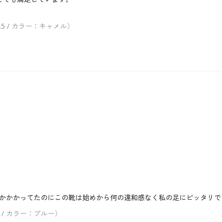
5 / カラー：キャメル）
かかかってたのにこの靴は始めから何の違和感なく私の足にピッタリで
 / カラー：ブルー）