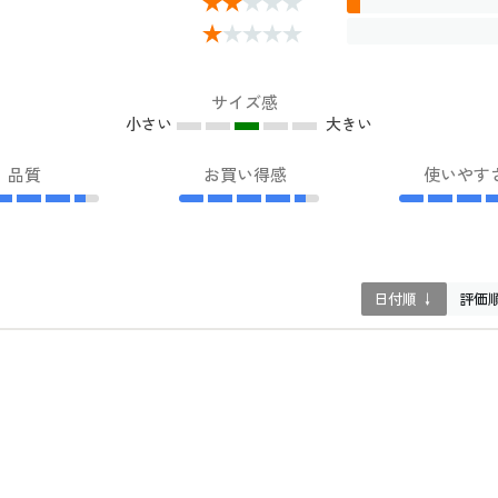
サイズ感
小さい
大きい
品質
お買い得感
使いやす
日付順 ↓
評価