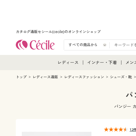
カタログ通販セシール(cecile)のオンラインショップ
レディース
インナー・下着
メン
レディース通販すべて
インナー・下着通販すべ
メン
トップ
レディース通販
レディースファッション
シューズ・靴
レディースファッション
女性下着
メン
パ
女性下着
メンズ下着
メン
パンジー 
ジュニア・ティーンズ下
12