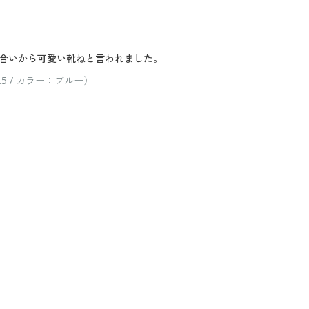
合いから可愛い靴ねと言われました。
5 / カラー：ブルー）