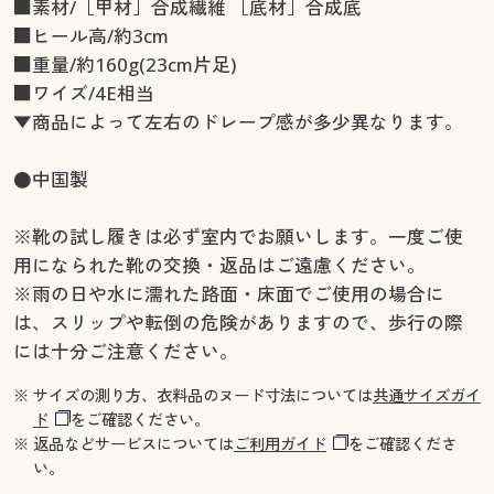
■素材/［甲材］合成繊維 ［底材］合成底
■ヒール高/約3cm
■重量/約160g(23cm片足)
■ワイズ/4E相当
▼商品によって左右のドレープ感が多少異なります。
●中国製
※靴の試し履きは必ず室内でお願いします。一度ご使
用になられた靴の交換・返品はご遠慮ください。
※雨の日や水に濡れた路面・床面でご使用の場合に
は、スリップや転倒の危険がありますので、歩行の際
には十分ご注意ください。
※ サイズの測り方、衣料品のヌード寸法については
共通サイズガイ
ド
をご確認ください。
※ 返品などサービスについては
ご利用ガイド
をご確認くださ
い。