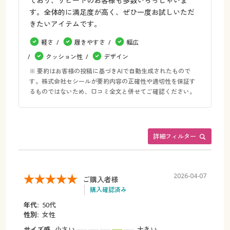
ており、リピートのお客様も多数いらっしゃいま
す。全体的に満足度が高く、ぜひ一度お試しいただ
きたいアイテムです。
軽さ
履きやすさ
幅広
クッション性
デザイン
※ 要約はお客様の投稿に基づきAIで自動生成されたもので
す。株式会社セシールが要約内容の正確性や適切性を保証す
るものではないため、口コミ全文と併せてご確認ください。
詳細フィルター
2026-04-07
ご購入者様
購入確認済み
年代:
50代
性別:
女性
サイズ感
小さい
大きい