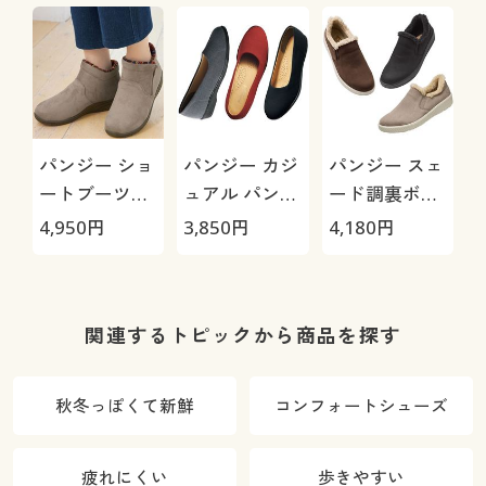
パンジー ショ
パンジー カジ
パンジー スェ
ートブーツ
ュアル パンプ
ード調裏ボア
(PS1483)
ス シューズ
スリッポン
4,950
円
3,850
円
4,180
円
(4055)(抗菌防
(PS1504)
臭、はっ水)
(日本製・軽
量)
関連するトピックから商品を探す
秋冬っぽくて新鮮
コンフォートシューズ
疲れにくい
歩きやすい