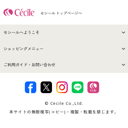
セシール トップページへ
セシールへようこそ
はじめての方へ
ご利用環境について
ショッピングメニュー
セシールご利用規約
プライバシーポリシー
商品カテゴリ
バーゲンセール
ご利用ガイド・お問い合わせ
特定商取引法に基づく表示
古物営業法に基づく表示
カタログ・チラシからのご注
デジタルカタログ
ご注文は
お届けは
文
著作権・商標について
会社案内
交換・返品は
お支払は
カタログ無料プレゼント
特集一覧
© Cecile Co.,Ltd.
会員登録・お客様情報変更に
お客様番号・パスワードをお
本サイトの無断複写(コピー)・複製・転載を禁じます。
プレゼント＆キャンペーン
サイトマップ
ついて
忘れの場合