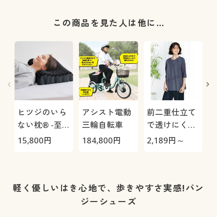
この商品を見た人は他に…
ヒツジのいら
アシスト電動
前二重仕立て
ない枕® -至
三輪自転車
で透けにくい
極-
Tシャツ
15,800
円
184,800
円
2,189
円～
3
1
軽く優しいはき心地で、歩きやすさ実感!パン
ジーシューズ