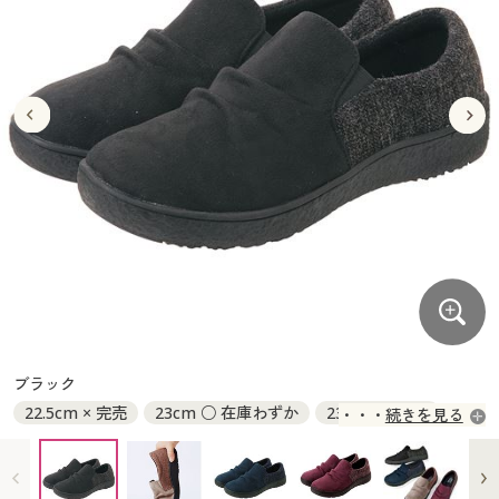
大きいサイズ
制服・スクールすべて
美容・健康・サプリメント
寝具・ベッド
制服・スクール
美容・健康通販すべて
家具・収納
キッチン・雑貨・日用品
バーゲン
大きいサイズ通販すべて
制服・学生服
カーテン・ラグ・ファブリック
大きいサイズ
制服・スクールすべて
美容・健康・サプリメント
寝具・ベッド
詳細検索
バーゲンセール
大きいサイズ レディース服
ジュニア・ティーンズ下着
バーゲン
大きいサイズ通販すべて
制服・学生服
カーテン・ラグ・ファブリック
商品カテゴリ一覧
シークレットセール
大きいサイズ レディース下着
詳細検索
バーゲンセール
大きいサイズ レディース服
ジュニア・ティーンズ下着
カタログ
大きいサイズ メンズ
商品カテゴリ一覧
シークレットセール
大きいサイズ レディース下着
カタログ・チラシからのご注文
カタログ
大きいサイズ 事務・制服
大きいサイズ メンズ
デジタルカタログ
カタログ・チラシからのご注文
ブラック
大きいサイズ 事務・制服
22.5cm × 完売
23cm ○ 在庫わずか
23.5cm × 完売
続きを見る
カタログ無料プレゼント
デジタルカタログ
24cm ○ 在庫わずか
24.5cm × 完売
25cm × 完売
会員メニュー