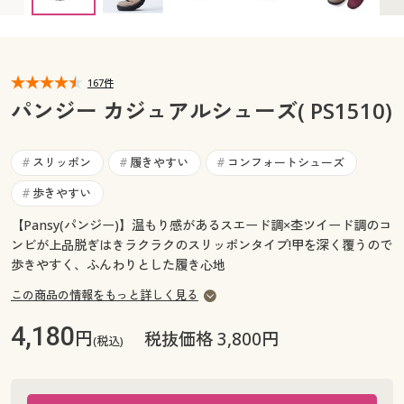
カタログ無料プレゼント
マイページ
会員メニュー
閲覧履歴
167件
マイページ
パンジー カジュアルシューズ( PS1510)
お気に入り
閲覧履歴
スリッポン
履きやすい
コンフォートシューズ
#
#
#
サポート
お気に入り
歩きやすい
#
ご利用ガイド
【Pansy(パンジー)】温もり感があるスエード調×杢ツイード調のコ
サポート
ンビが上品脱ぎはきラクラクのスリッポンタイプ!甲を深く覆うので
歩きやすく、ふんわりとした履き心地
よくある質問とお問い合わせ
ご利用ガイド
この商品の情報をもっと詳しく見る
よくある質問とお問い合わせ
4,180
円
税抜価格 3,800円
(税込)