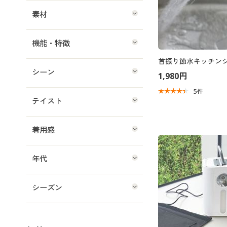
素材
機能・特徴
首振り節水キッチン
シーン
1,980円
5
件
テイスト
着用感
年代
シーズン