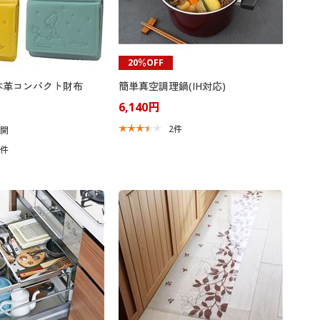
20％OFF
本革コンパクト財布
簡単真空調理鍋(IH対応)
6,140円
2
件
展開
7
件