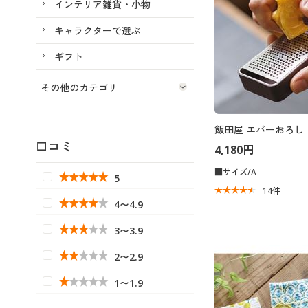
インテリア雑貨・小物
キャラクターで選ぶ
ギフト
その他のカテゴリ
飯田屋 エバーおろし
口コミ
4,180円
■サイズ/A
5
14
件
4〜4.9
3〜3.9
2〜2.9
1〜1.9