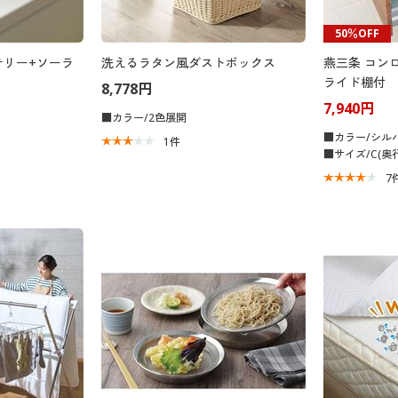
50％OFF
テリー+ソーラ
洗えるラタン風ダストボックス
燕三条 コン
ライド棚付
8,778円
7,940円
■カラー/2色展開
■カラー/シル
1
件
■サイズ/C(奥行
7