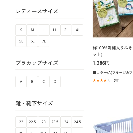
レディースサイズ
S
M
L
LL
3L
4L
5L
6L
7L
綿100%刺繍入りふき
ット)
ブラカップサイズ
1,386円
■カラー/A(フルーツ&フ
7
件
A
B
C
D
靴・靴下サイズ
22
22.5
23
23.5
24
24.5