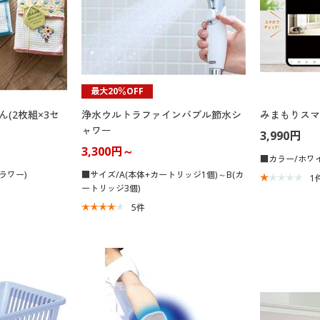
最大20％OFF
ん(2枚組×3セ
浄水ウルトラファインバブル節水シ
みまもりスマ
ャワー
3,990円
3,300円～
■カラー/ホワ
ラワー)
■サイズ/A(本体+カートリッジ1個)～B(カ
1
ートリッジ3個)
5
件