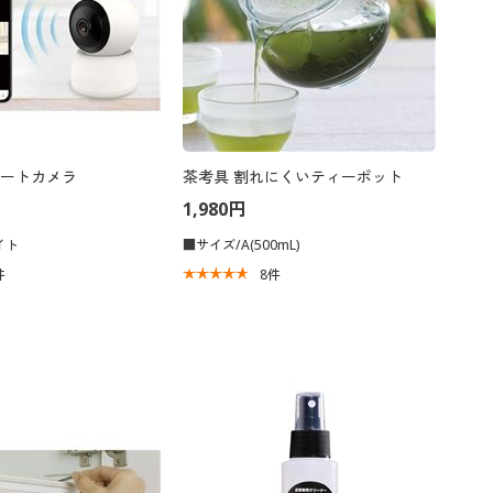
ートカメラ
茶考具 割れにくいティーポット
1,980円
イト
■サイズ/A(500mL)
件
8
件