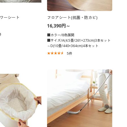
ワーシート
フロアシート(抗菌・防カビ)
16,390円～
件
■カラー/8色展開
■サイズ/A(4.5畳/261×273cm)3本セット
～D(10畳/440×364cm)4本セット
5
件