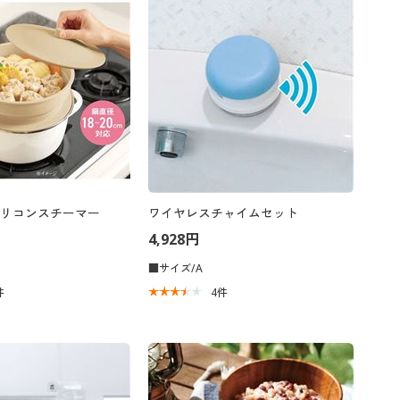
大きいサイズ 事務・制服
リコンスチーマー
ワイヤレスチャイムセット
4,928円
■サイズ/A
件
4
件