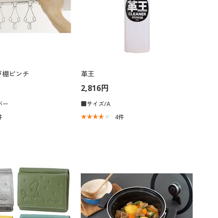
戸棚ピンチ
革王
2,816円
バー
■サイズ/A
件
4
件