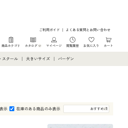
ご利用ガイド
よくある質問とお問い合わせ
商品カテゴリ
カタログ
マイページ
閲覧履歴
お気に入り
カート
カタログ・チラシからのご注文
・スクール
大きいサイズ
バーゲン
デジタルカタログ
て
・スクールすべて
大きいサイズ通販すべて
バーゲンセール
カタログ無料プレゼント
メント
・学生服
大きいサイズ レディース服
シークレットセール
ニア・ティーンズ下着
大きいサイズ レディース下着
表示
在庫のある商品のみ表示
大きいサイズ メンズ