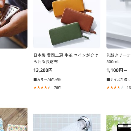
日本製 豊岡工房 牛革 コインが分け
乳酸クリーナ
られる長財布
500mL
13,200円
1,100円～
■カラー/4色展開
■サイズ/1個～
76
件
1