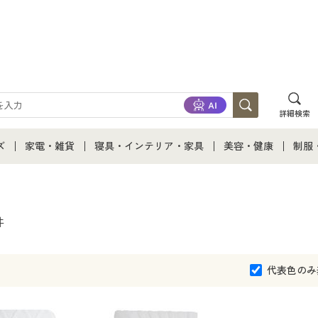
詳細検索
ズ
家電・雑貨
寝具・インテリア・家具
美容・健康
制服
て
ズ通販すべて
家電・雑貨すべて
寝具・インテリア・家具通販すべて
美容・健康通販すべ
制服
ズファッション
家電
家具・収納
美容・健康・サプリ
制服
件
ズ下着
キッチン・雑貨・日用品
寝具・ベッド
ジュ
代表色のみ
着
カーテン・ラグ・ファブリック