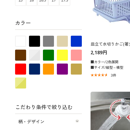
25
26
26.5
27
27.5
カラー
皿立て水切りかご(箸
2,189円
■カラー/2色展開
■サイズ/縦型～横型
3
件
こだわり条件で絞り込む
柄・デザイン