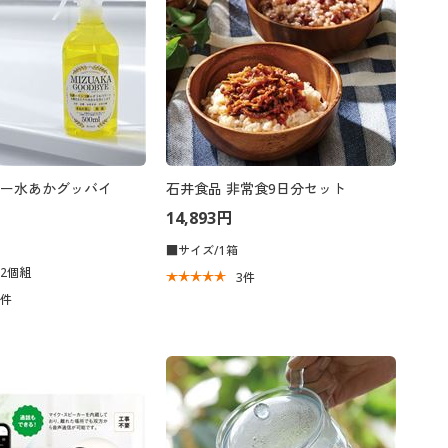
ー水あかグッバイ
石井食品 非常食9日分セット
14,893円
■サイズ/1箱
2個組
3
件
3
件