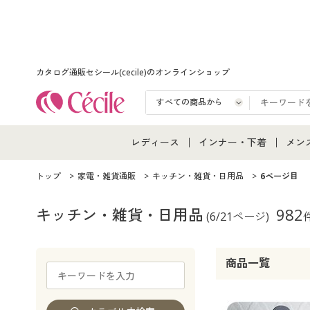
カタログ通販セシール(cecile)のオンラインショップ
レディース
インナー・下着
メン
レディース通販すべて
インナー・下着通販すべ
メン
トップ
家電・雑貨通販
キッチン・雑貨・日用品
6ページ目
レディースファッション
女性下着
メン
キッチン・雑貨・日用品
982
(6/21ページ)
女性下着
メンズ下着
メン
商品一覧
ジュニア・ティーンズ下