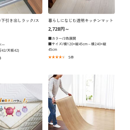
ロ下引き出しラック/ス
暮らしになじむ透明キッチンマット
2,728円～
■カラー/3色展開
■サイズ/横120×縦45cm～横240×縦
バー
45cm
42/天板42)
5
件
件