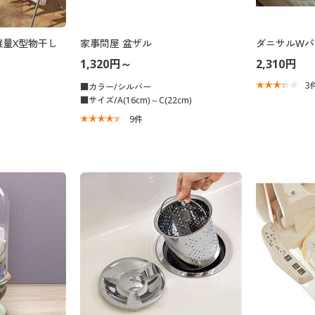
軽量X型物干し
家事問屋 盆ザル
ダニサルWパ
1,320円～
2,310円
3
■カラー/シルバー
■サイズ/A(16cm)～C(22cm)
9
件