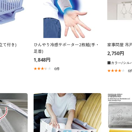
立て付き)
ひんやり冷感サポーター2枚組(手・
家事問屋 吊
足首)
2,750円
1,848円
■カラー/シル
6
件
6