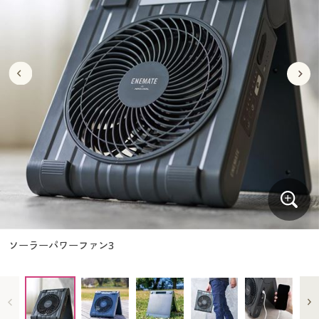
大きいサイズ
制服・スクールすべて
美容・健康・サプリメント
寝具・ベッド
制服・スクール
美容・健康通販すべて
家具・収納
キッチン・雑貨・日用品
バーゲン
大きいサイズ通販すべて
制服・学生服
カーテン・ラグ・ファブリック
大きいサイズ
制服・スクールすべて
美容・健康・サプリメント
寝具・ベッド
詳細検索
バーゲンセール
大きいサイズ レディース服
ジュニア・ティーンズ下着
バーゲン
大きいサイズ通販すべて
制服・学生服
カーテン・ラグ・ファブリック
商品カテゴリ一覧
シークレットセール
大きいサイズ レディース下着
詳細検索
バーゲンセール
大きいサイズ レディース服
ジュニア・ティーンズ下着
カタログ
大きいサイズ メンズ
商品カテゴリ一覧
シークレットセール
大きいサイズ レディース下着
カタログ・チラシからのご注文
カタログ
大きいサイズ 事務・制服
大きいサイズ メンズ
デジタルカタログ
カタログ・チラシからのご注文
ソーラーパワーファン3
大きいサイズ 事務・制服
カタログ無料プレゼント
デジタルカタログ
会員メニュー