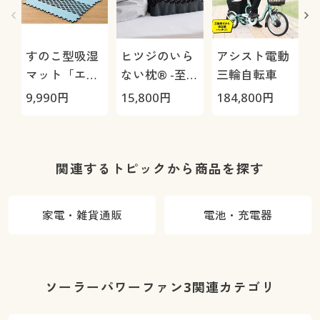
すのこ型吸湿
ヒツジのいら
アシスト電動
マット「エア
ない枕® -至
三輪自転車
ージョブ®」
極-
9,990
円
15,800
円
184,800
円
3
Max
1
関連するトピックから商品を探す
家電・雑貨通販
電池・充電器
ソーラーパワーファン3関連カテゴリ