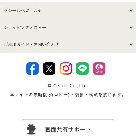
セシールへようこそ
はじめての方へ
ご利用環境について
ショッピングメニュー
セシールご利用規約
プライバシーポリシー
商品カテゴリ
バーゲンセール
ご利用ガイド・お問い合わせ
特定商取引法に基づく表示
古物営業法に基づく表示
カタログ・チラシからのご注
デジタルカタログ
ご注文は
お届けは
文
著作権・商標について
会社案内
交換・返品は
お支払は
カタログ無料プレゼント
特集一覧
© Cecile Co.,Ltd.
会員登録・お客様情報変更に
お客様番号・パスワードをお
本サイトの無断複写(コピー)・複製・転載を禁じます。
プレゼント＆キャンペーン
サイトマップ
ついて
忘れの場合
サイズガイド
よくある質問とお問い合わせ
画面共有サポート