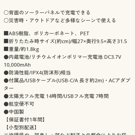
○背面のソーラーパネルで充電できる
○災害時・アウトドアなど多様なシーンで使える
■ABS樹脂、ポリカーボネート、PET
■折りたたみ時サイズ(約cm)/幅27×奥行9.5×高さ31.5
■重量/約1.8kg
●内蔵電池/リチウムイオンポリマー充電池 DC3.7V
10,000mAh
●防滴性能/IPX4(防沫形)相当
●付属品/USBケーブル(USB-C/A 長さ約2m)・ACアダプ
ター
●太陽光フル充電 14時間/USBフル充電 7時間
●航空便不可
●中国製
【保証書付1年間】
【小型別配送】