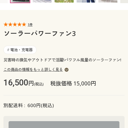
カタログ無料プレゼント
マイページ
会員メニュー
1件
閲覧履歴
マイページ
ソーラーパワーファン3
お気に入り
閲覧履歴
電池・充電器
#
サポート
災害時の換気やアウトドアで活躍!パワフル風量のソーラーファン!
お気に入り
ご利用ガイド
この商品の情報をもっと詳しく見る
サポート
16,500
円
税抜価格 15,000円
(税込)
よくある質問とお問い合わせ
ご利用ガイド
よくある質問とお問い合わせ
別配送料 :
600
円(税込)