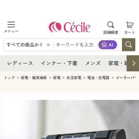
商品を探す
レディース
商品を探す
詳細検索
カート
インナー・下着
レディース通販すべて
レディース
メンズ
インナー・下着通販すべて
レディースファッション
インナー・下着
レディース通販すべて
レディース
インナー・下着
メンズ
家電・雑貨
家電・雑貨
メンズ通販すべて
女性下着
女性下着
メンズ
インナー・下着通販すべて
レディースファッション
トップ
家電・雑貨通販
家電
生活家電
電池・充電器
ソーラーパワ
寝具・インテリア・家具
家電・雑貨すべて
メンズファッション
メンズ下着
家電・雑貨
メンズ通販すべて
女性下着
女性下着
美容・健康
寝具・インテリア・家具通販すべて
家電
メンズ下着
ジュニア・ティーンズ下着
寝具・インテリア・家具
家電・雑貨すべて
メンズファッション
メンズ下着
制服・スクール
美容・健康通販すべて
家具・収納
キッチン・雑貨・日用品
美容・健康
寝具・インテリア・家具通販すべて
家電
メンズ下着
ジュニア・ティーンズ下着