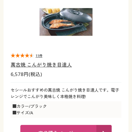
大きいサイズ
制服・スクールすべて
美容・健康・サプリメント
寝具・ベッド
制服・スクール
美容・健康通販すべて
家具・収納
キッチン・雑貨・日用品
バーゲン
大きいサイズ通販すべて
制服・学生服
カーテン・ラグ・ファブリック
大きいサイズ
制服・スクールすべて
美容・健康・サプリメント
寝具・ベッド
詳細検索
バーゲンセール
大きいサイズ レディース服
ジュニア・ティーンズ下着
バーゲン
大きいサイズ通販すべて
制服・学生服
カーテン・ラグ・ファブリック
商品カテゴリ一覧
シークレットセール
大きいサイズ レディース下着
詳細検索
バーゲンセール
大きいサイズ レディース服
ジュニア・ティーンズ下着
11件
萬古焼 こんがり焼き目達人
カタログ
大きいサイズ メンズ
商品カテゴリ一覧
シークレットセール
大きいサイズ レディース下着
6,578円(税込)
カタログ・チラシからのご注文
カタログ
大きいサイズ 事務・制服
大きいサイズ メンズ
セシールおすすめの萬古焼 こんがり焼き目達人です。電子
レンジでこんがり美味しく本格焼き料理!
デジタルカタログ
カタログ・チラシからのご注文
大きいサイズ 事務・制服
■カラー/ブラック
■サイズ/A
カタログ無料プレゼント
デジタルカタログ
会員メニュー