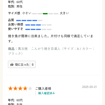
年代:
60代
性別:
男性
サイズ感
小さい
大きい
品質
お買い得感
使いやすさ
焼き魚が簡単に出来ました。片付けも同様で満足していま
す。
商品：
萬古焼 こんがり焼き目達人（サイズ：A / カラー：
ブラック）
役に立った
0
2025-03-21
ご購入者様
購入確認済み
年代:
60代
性別:
女性