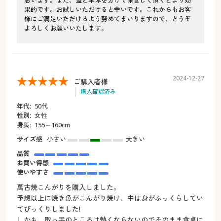
思います。また、蓋と本体を分けて保管して頂くとより効
果的です。お試しいただけると幸いです。これからもお客
様にご満足いただけるよう努めてまいりますので、どうぞ
よろしくお願いいたします。
2024-12-27
ご購入者様
購入確認済み
年代:
50代
性別:
女性
身長:
155～160cm
サイズ感
小さい
大きい
品質
お買い得感
使いやすさ
萬古焼こんがりを購入しました。
予想以上に焼き魚がこんがり焼け、中は身がふっくらしてい
てびっくりしました!
しかも、取っ手のところは熱くならないのでそのまま食卓に