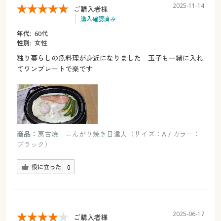
2025-11-14
ご購入者様
購入確認済み
年代:
60代
性別:
女性
独り暮らしの魚料理が身近になりました 玉子も一緒に入れ
てワンプレートで楽です
商品：
萬古焼 こんがり焼き目達人（サイズ：A / カラー：
ブラック）
役に立った
0
2025-06-17
ご購入者様