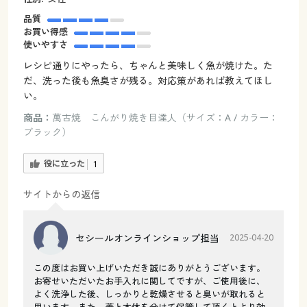
品質
お買い得感
使いやすさ
レシピ通りにやったら、ちゃんと美味しく魚が焼けた。た
だ、洗った後も魚臭さが残る。対応策があれば教えてほし
い。
商品：
萬古焼 こんがり焼き目達人（サイズ：A / カラー：
ブラック）
役に立った
1
サイトからの返信
セシールオンラインショップ担当
2025-04-20
この度はお買い上げいただき誠にありがとうございます。
お寄せいただいたお手入れに関してですが、ご使用後に、
よく洗浄した後、しっかりと乾燥させると臭いが取れると