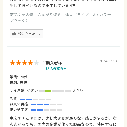
出して食べれるので重宝しています!!
商品：
萬古焼 こんがり焼き目達人（サイズ：A / カラー：
ブラック）
役に立った
2
2024-12-04
ご購入者様
購入確認済み
年代:
70代
性別:
男性
サイズ感
小さい
大きい
品質
お買い得感
使いやすさ
魚をやくときには、少し大きさが足らない感じがするが、な
んといっても、国内の企業が作った製品なので、使用するに