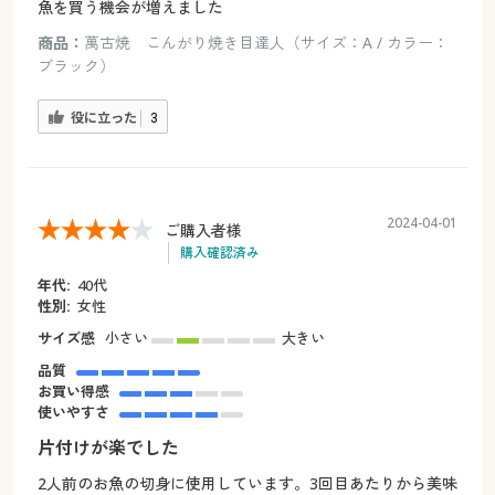
魚を買う機会が増えました
商品：
萬古焼 こんがり焼き目達人（サイズ：A / カラー：
ブラック）
役に立った
3
2024-04-01
ご購入者様
購入確認済み
年代:
40代
性別:
女性
サイズ感
小さい
大きい
品質
お買い得感
使いやすさ
片付けが楽でした
2人前のお魚の切身に使用しています。3回目あたりから美味