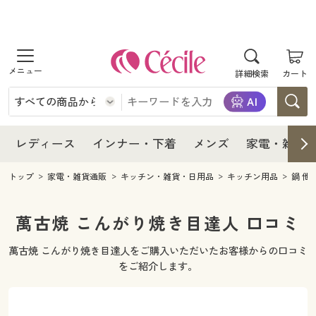
商品を探す
レディース
商品を探す
詳細検索
カート
インナー・下着
レディース通販すべて
レディース
メンズ
インナー・下着通販すべて
レディースファッション
インナー・下着
レディース通販すべて
レディース
インナー・下着
メンズ
家電・雑貨
家電・雑貨
メンズ通販すべて
女性下着
女性下着
メンズ
インナー・下着通販すべて
レディースファッション
トップ
家電・雑貨通販
キッチン・雑貨・日用品
キッチン用品
鍋 他
寝具・インテリア・家具
家電・雑貨すべて
メンズファッション
メンズ下着
家電・雑貨
メンズ通販すべて
女性下着
女性下着
萬古焼 こんがり焼き目達人 口コミ
美容・健康
寝具・インテリア・家具通販すべて
家電
メンズ下着
ジュニア・ティーンズ下着
萬古焼 こんがり焼き目達人をご購入いただいたお客様からの口コミ
寝具・インテリア・家具
家電・雑貨すべて
メンズファッション
メンズ下着
をご紹介します。
制服・スクール
美容・健康通販すべて
家具・収納
キッチン・雑貨・日用品
美容・健康
寝具・インテリア・家具通販すべて
家電
メンズ下着
ジュニア・ティーンズ下着