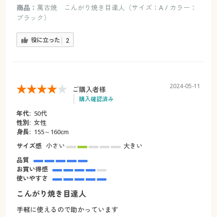
商品：
萬古焼 こんがり焼き目達人（サイズ：A / カラー：
ブラック）
役に立った
2
2024-05-11
ご購入者様
購入確認済み
年代:
50代
性別:
女性
身長:
155～160cm
サイズ感
小さい
大きい
品質
お買い得感
使いやすさ
こんがり焼き目達人
手軽に使えるので助かっています