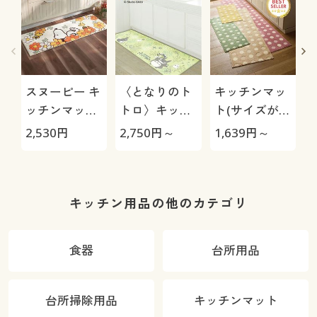
スヌーピー キ
〈となりのト
キッチンマッ
ッチンマット
トロ〉キッチ
ト(サイズが豊
(フラワー)
ンマット
富で踏み心地
2,530
円
2,750
円～
1,639
円～
3
が良い)
キッチン用品の他のカテゴリ
食器
台所用品
台所掃除用品
キッチンマット