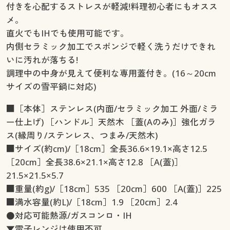
付きを心配するストレスが軽減!料理初心者にもオスス
メ。
直火でもIHでも使用可能です。
内側セラミック加工でスポンジで軽く洗うだけできれ
いに汚れが落ちる!
調理中の中身が見えて便利な専用蓋付き。(16～20cm
サイズの雪平鍋に対応)
■［本体］ステンレス(内面/セラミック加工 外面/ミラ
ー仕上げ) ［ハンドル］天然木 ［蓋(Aのみ)］強化ガラ
ス(縁周り/ステンレス、つまみ/天然木)
■サイズ(約cm)/［18cm］全長36.6×19.1×高さ12.5
［20cm］全長38.6×21.1×高さ12.8 ［A(蓋)］
21.5×21.5×5.7
■重量(約g)/［18cm］535 ［20cm］600 ［A(蓋)］225
■満水容量(約L)/［18cm］1.9 ［20cm］2.4
●対応可能熱源/ガスコンロ・IH
▼電子レンジは使用不可