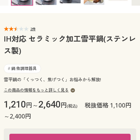
カタログ無料プレゼント
マイページ
会員メニュー
閲覧履歴
2件
マイページ
IH対応 セラミック加工雪平鍋(ステンレ
お気に入り
ス製)
閲覧履歴
サポート
お気に入り
鍋 他調理器具
#
ご利用ガイド
雪平鍋の「くっつく、焦げつく」お悩みから解放!
サポート
この商品の情報をもっと詳しく見る
よくある質問とお問い合わせ
ご利用ガイド
1,210
2,640
円～
円
税抜価格 1,100円
(税込)
よくある質問とお問い合わせ
～2,400円