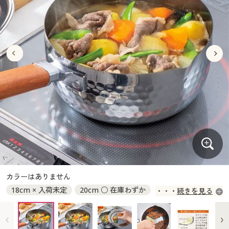
大きいサイズ
制服・スクールすべて
美容・健康・サプリメント
寝具・ベッド
制服・スクール
美容・健康通販すべて
家具・収納
キッチン・雑貨・日用品
バーゲン
大きいサイズ通販すべて
制服・学生服
カーテン・ラグ・ファブリック
大きいサイズ
制服・スクールすべて
美容・健康・サプリメント
寝具・ベッド
詳細検索
バーゲンセール
大きいサイズ レディース服
ジュニア・ティーンズ下着
バーゲン
大きいサイズ通販すべて
制服・学生服
カーテン・ラグ・ファブリック
商品カテゴリ一覧
シークレットセール
大きいサイズ レディース下着
詳細検索
バーゲンセール
大きいサイズ レディース服
ジュニア・ティーンズ下着
カタログ
大きいサイズ メンズ
商品カテゴリ一覧
シークレットセール
大きいサイズ レディース下着
カタログ・チラシからのご注文
カタログ
大きいサイズ 事務・制服
大きいサイズ メンズ
デジタルカタログ
カタログ・チラシからのご注文
カラーはありません
大きいサイズ 事務・制服
18cm × 入荷未定
20cm ○ 在庫わずか
続きを見る
カタログ無料プレゼント
デジタルカタログ
A(蓋/16～20cm用) × 入荷未定
会員メニュー