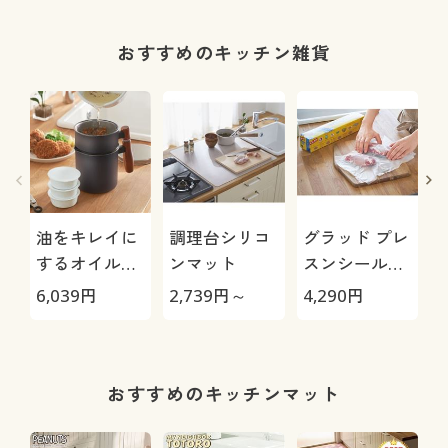
(全方向ストレ
ッチ・やわら
か・選べる4
おすすめのキッチン雑貨
レングス・洗
濯機OK・1年
中はける)
油をキレイに
調理台シリコ
グラッド プレ
するオイルポ
ンマット
スンシール・
ット
マジックラッ
6,039
円
2,739
円～
4,290
円
7
プ3本組
(GLAD)
おすすめのキッチンマット