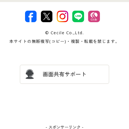
特定商取引法に基づく表示
古物営業法に基づく表示
カタログ・チラシからのご注
デジタルカタログ
ご注文は
お届けは
文
著作権・商標について
会社案内
交換・返品は
お支払は
カタログ無料プレゼント
特集一覧
© Cecile Co.,Ltd.
会員登録・お客様情報変更に
お客様番号・パスワードをお
本サイトの無断複写(コピー)・複製・転載を禁じます。
プレゼント＆キャンペーン
サイトマップ
ついて
忘れの場合
サイズガイド
よくある質問とお問い合わせ
画面共有サポート
- スポンサーリンク -