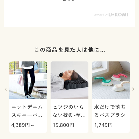
この商品を見た人は他に…
ニットデニム
ヒツジのいら
水だけで落ち
スキニーパン
ない枕® -至
るバスブラシ
ツ(スマートニ
極-
4,389
円～
15,800
円
1,749
円
1
ットジーンズ)