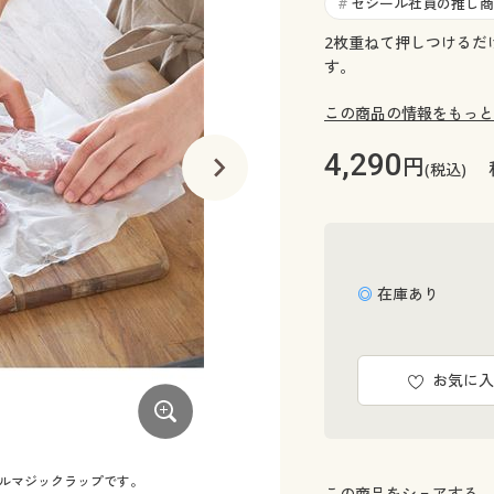
セシール社員の推し商
#
2枚重ねて押しつけるだ
す。
この商品の情報をもっと
4,290
円
(税込)
◎ 在庫あり
お気に入
ルマジックラップです。
さまざまな素材にしっかり密着!
この商品をシェアする