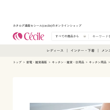
カタログ通販セシール(cecile)のオンラインショップ
レディース
インナー・下着
メン
レディース通販すべて
インナー・下着通販すべ
メン
トップ
家電・雑貨通販
キッチン・雑貨・日用品
キッチン用品
レディースファッション
女性下着
メン
女性下着
メンズ下着
メン
ジュニア・ティーンズ下