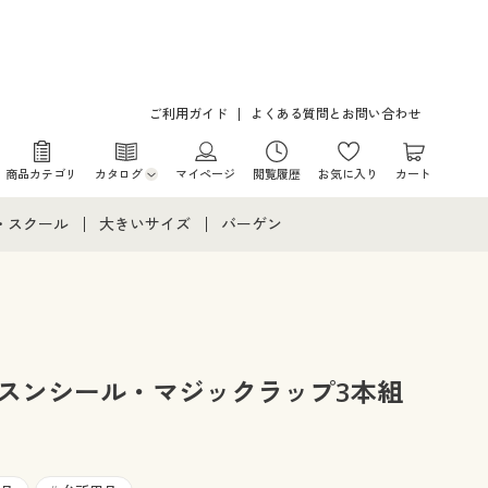
ご利用ガイド
よくある質問とお問い合わせ
商品カテゴリ
カタログ
マイページ
閲覧履歴
お気に入り
カート
カタログ・チラシからのご注文
・スクール
大きいサイズ
バーゲン
デジタルカタログ
て
・スクールすべて
大きいサイズ通販すべて
バーゲンセール
カタログ無料プレゼント
メント
・学生服
大きいサイズ レディース服
シークレットセール
ニア・ティーンズ下着
大きいサイズ レディース下着
レスンシール・マジックラップ3本組
大きいサイズ メンズ