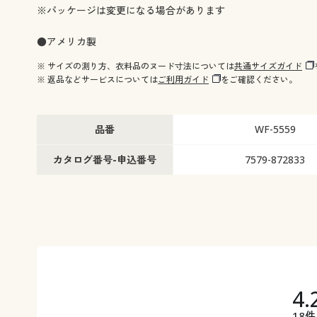
※パッケージは変更になる場合があります
●アメリカ製
※ サイズの測り方、衣料品のヌード寸法については
共通サイズガイド
※ 返品などサービスについては
ご利用ガイド
をご確認ください。
品番
WF-5559
カタログ番号-申込番号
7579-872833
4.
18件