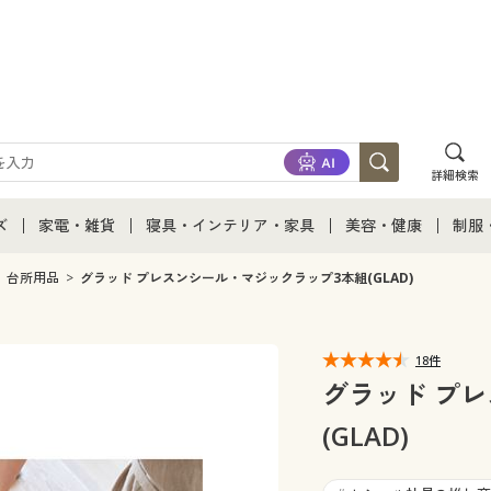
詳細検索
ズ
家電・雑貨
寝具・インテリア・家具
美容・健康
制服
て
ズ通販すべて
家電・雑貨すべて
寝具・インテリア・家具通販すべて
美容・健康通販すべ
制服
台所用品
グラッド プレスンシール・マジックラップ3本組(GLAD)
ズファッション
家電
家具・収納
美容・健康・サプリ
制服
18件
ズ下着
キッチン・雑貨・日用品
寝具・ベッド
ジュ
グラッド プ
(GLAD)
着
カーテン・ラグ・ファブリック