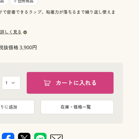
大きいサイズ 事務・制服
品
台所用品
#
けで密着できるラップ。粘着力が落ちるまで繰り返し使えま
詳しく見る
税抜価格 3,900円
カートに入れる
りに追加
在庫・価格一覧
ラップの表