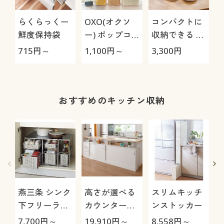
らくらっくー
OXO(オクソ
コンパクトに
鮮度保持袋
ー) ポップコ
収納できる 栗
ンテナ
原はるみ スラ
715
円～
1,100
円～
3,300
円
9
イサーセット
おすすめのキッチン収納
燕三条 シンク
高さが選べる
スリムキッチ
下フリーラッ
カウンター下
ンストッカー
ク/引き出し付
収納(引き戸
7,700
円～
19,910
円～
8,558
円～
1