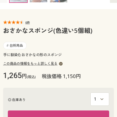
カタログ無料プレゼント
マイページ
会員メニュー
6件
閲覧履歴
マイページ
おさかなスポンジ(色違い5個組)
お気に入り
閲覧履歴
台所用品
#
サポート
手に馴染むおさかなの形のスポンジ
お気に入り
ご利用ガイド
この商品の情報をもっと詳しく見る
サポート
1,265
円
税抜価格 1,150円
(税込)
よくある質問とお問い合わせ
ご利用ガイド
よくある質問とお問い合わせ
◎ 在庫あり