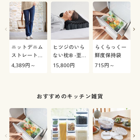
ニットデニム
ヒツジのいら
らくらっくー
ストレートパ
ない枕® -至
鮮度保持袋
ー
ンツ(スマート
極-
4,389
円～
15,800
円
715
円～
3
ニットジーン
ズ)(全方向ス
トレッチ・や
わらか・選べ
おすすめのキッチン雑貨
る4レング
ス・洗濯機
OK・1年中は
ける)