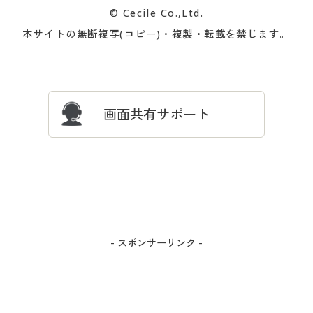
© Cecile Co.,Ltd.
会員登録・お客様情報変更に
お客様番号・パスワードをお
本サイトの無断複写(コピー)・複製・転載を禁じます。
プレゼント＆キャンペーン
サイトマップ
ついて
忘れの場合
サイズガイド
よくある質問とお問い合わせ
画面共有サポート
- スポンサーリンク -
カートに入れる