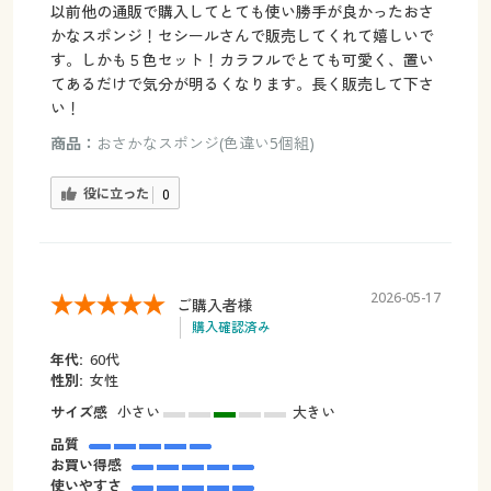
以前他の通販で購入してとても使い勝手が良かったおさ
かなスポンジ！セシールさんで販売してくれて嬉しいで
す。しかも５色セット！カラフルでとても可愛く、置い
てあるだけで気分が明るくなります。長く販売して下さ
い！
商品：
おさかなスポンジ(色違い5個組)
役に立った
0
2026-05-17
ご購入者様
購入確認済み
年代:
60代
性別:
女性
サイズ感
小さい
大きい
品質
お買い得感
使いやすさ