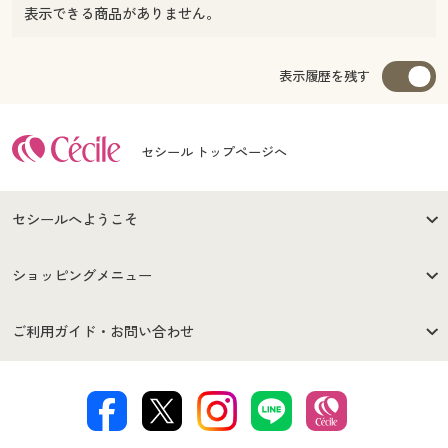
表示できる商品がありません。
表示履歴を残す
セシール トップページへ
セシールへようこそ
はじめての方へ
ご利用環境について
ショッピングメニュー
セシールご利用規約
プライバシーポリシー
商品カテゴリ
バーゲンセール
ご利用ガイド・お問い合わせ
特定商取引法に基づく表示
古物営業法に基づく表示
カタログ・チラシからのご注
デジタルカタログ
ご注文は
お届けは
文
著作権・商標について
会社案内
交換・返品は
お支払は
カタログ無料プレゼント
特集一覧