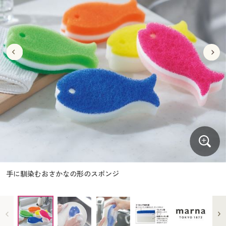
大きいサイズ
制服・スクールすべて
美容・健康・サプリメント
寝具・ベッド
制服・スクール
美容・健康通販すべて
家具・収納
キッチン・雑貨・日用品
バーゲン
大きいサイズ通販すべて
制服・学生服
カーテン・ラグ・ファブリック
大きいサイズ
制服・スクールすべて
美容・健康・サプリメント
寝具・ベッド
詳細検索
バーゲンセール
大きいサイズ レディース服
ジュニア・ティーンズ下着
バーゲン
大きいサイズ通販すべて
制服・学生服
カーテン・ラグ・ファブリック
商品カテゴリ一覧
シークレットセール
大きいサイズ レディース下着
詳細検索
バーゲンセール
大きいサイズ レディース服
ジュニア・ティーンズ下着
カタログ
大きいサイズ メンズ
商品カテゴリ一覧
シークレットセール
大きいサイズ レディース下着
カタログ・チラシからのご注文
カタログ
大きいサイズ 事務・制服
大きいサイズ メンズ
デジタルカタログ
カタログ・チラシからのご注文
手に馴染むおさかなの形のスポンジ
大きいサイズ 事務・制服
カタログ無料プレゼント
デジタルカタログ
会員メニュー