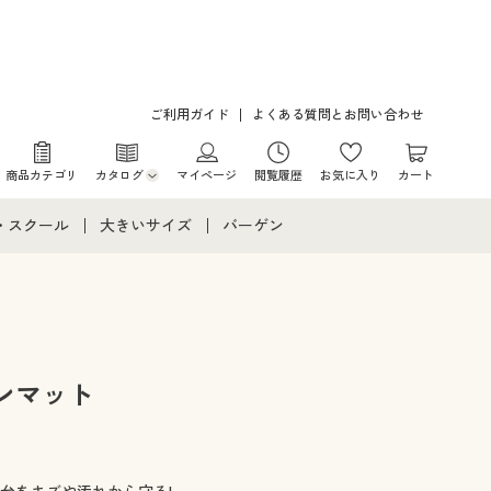
ご利用ガイド
よくある質問とお問い合わせ
商品カテゴリ
カタログ
マイページ
閲覧履歴
お気に入り
カート
カタログ・チラシからのご注文
・スクール
大きいサイズ
バーゲン
デジタルカタログ
て
・スクールすべて
大きいサイズ通販すべて
バーゲンセール
カタログ無料プレゼント
メント
・学生服
大きいサイズ レディース服
シークレットセール
ニア・ティーンズ下着
大きいサイズ レディース下着
ンマット
大きいサイズ メンズ