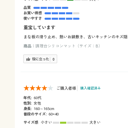
品質
お買い得感
使いやすさ
重宝しています
まな板の滑り止め、熱いお鍋敷き、古いキッチンのキズ隠
商品：
調理台シリコンマット（サイズ：B）
役に立った
0
ご購入者様
購入確認済み
年代:
60代
性別:
女性
身長:
160～165cm
普段のサイズ:
60×40
サイズ感
小さい
大きい