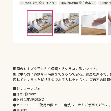
A(60×40cm) ◎ 在庫あり
B(60×60cm) ◎ 在庫あり
C(60×
D(60×90cm) ◎ 在庫あり
調理台をキズや汚れから保護するシリコン製のマット。
調理中の熱いお鍋も一時置きできるので安心。適度な厚みで、
汚れてもサラっと拭けるのでお手入れラクちん。ご自宅の調理台
■シリコーンゴム
■厚さ/約2mm
●耐熱温度/約230℃
●カットOK ※ご使用の際は、一度洗ってからご使用ください
●中国製