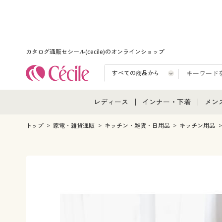
カタログ通販セシール(cecile)のオンラインショップ
レディース
インナー・下着
メン
レディース通販すべて
インナー・下着通販すべ
メン
トップ
家電・雑貨通販
キッチン・雑貨・日用品
キッチン用品
レディースファッション
女性下着
メン
女性下着
メンズ下着
メン
ジュニア・ティーンズ下