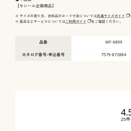
【セシール企画商品】
※ サイズの測り方、衣料品のヌード寸法については
共通サイズガイド
※ 返品などサービスについては
ご利用ガイド
をご確認ください。
品番
WF-6899
カタログ番号-申込番号
7579-872884
4.
25件