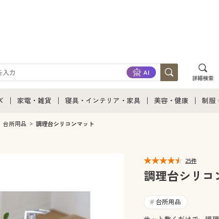
詳細検索
ズ
家電・雑貨
寝具・インテリア・家具
美容・健康
制服
て
ズ通販すべて
家電・雑貨すべて
寝具・インテリア・家具通販すべて
美容・健康通販すべ
制服
台所用品
調理台シリコンマット
ズファッション
家電
家具・収納
美容・健康・サプリ
制服
25件
ズ下着
キッチン・雑貨・日用品
寝具・ベッド
ジュ
調理台シリコ
着
カーテン・ラグ・ファブリック
台所用品
#