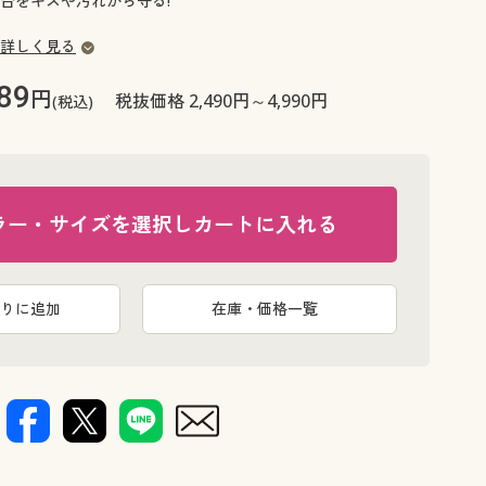
台をキズや汚れから守る!
大きいサイズ 事務・制服
詳しく見る
89
円
税抜価格 2,490円～4,990円
(税込)
ラー・サイズを選択しカートに入れる
りに追加
在庫・価格一覧
厚さ約2m