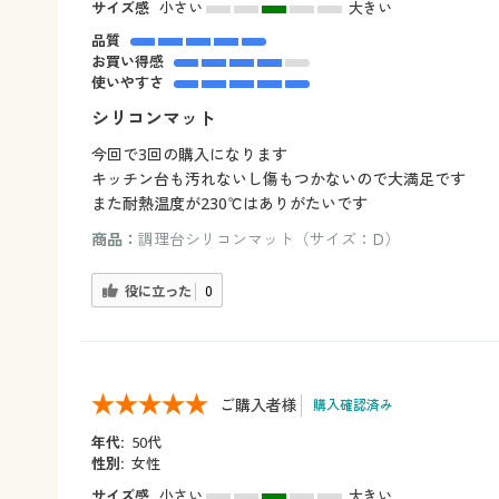
サイズ感
小さい
大きい
品質
お買い得感
使いやすさ
シリコンマット
今回で3回の購入になります
キッチン台も汚れないし傷もつかないので大満足です
また耐熱温度が230℃はありがたいです
商品：
調理台シリコンマット（サイズ：D）
役に立った
0
ご購入者様
購入確認済み
年代:
50代
性別:
女性
サイズ感
小さい
大きい