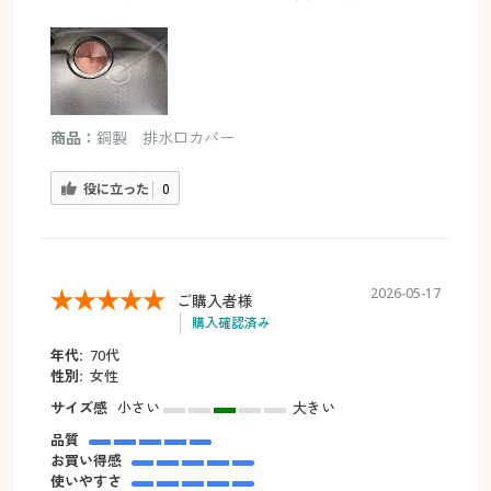
商品：
銅製 排水口カバー
役に立った
0
2026-05-17
ご購入者様
購入確認済み
年代:
70代
性別:
女性
サイズ感
小さい
大きい
品質
お買い得感
使いやすさ