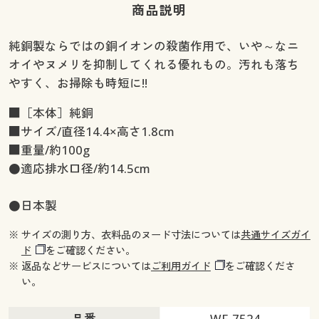
商品説明
純銅製ならではの銅イオンの殺菌作用で、いや～なニ
オイやヌメリを抑制してくれる優れもの。汚れも落ち
やすく、お掃除も時短に!!
■［本体］純銅
■サイズ/直径14.4×高さ1.8cm
■重量/約100g
●適応排水口径/約14.5cm
●日本製
※ サイズの測り方、衣料品のヌード寸法については
共通サイズガイ
ド
をご確認ください。
※ 返品などサービスについては
ご利用ガイド
をご確認くださ
い。
品番
WF-7524