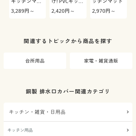
キッチンマッ
け! PVCキッチ
ッチンマット
ト
ンマット
3,289
円～
2,420
円～
2,970
円～
1
関連するトピックから商品を探す
台所用品
家電・雑貨通販
銅製 排水口カバー関連カテゴリ
キッチン・雑貨・日用品
キッチン用品