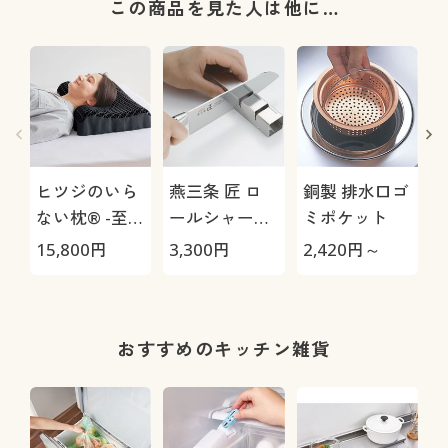
この商品を見た人は他に…
ヒツジのいら
燕三条 匠 ロ
銅製 排水口ゴ
ない枕® -至
ールシャープ
ミポケット
極-
ナー
15,800
円
3,300
円
2,420
円～
1
おすすめのキッチン雑貨