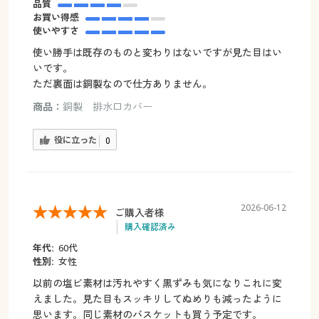
品質
お買い得感
使いやすさ
使い勝手は既存のものと変わりはないですが見た目はい
いです。
ただ裏面は銅製なので仕方ありません。
商品：
銅製 排水口カバー
役に立った
0
2026-06-12
ご購入者様
購入確認済み
年代:
60代
性別:
女性
以前の塩ビ素材は汚れやすく黒ずみも気になりこれに変
えました。見た目もスッキリしてぬめりも減ったように
思います。同じ素材のバスケットも買う予定です。