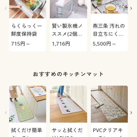
らくらっくー
賢い製氷機ノ
燕三条 汚れの
鮮度保持袋
ススメ(2個組)
目立ちにくい
製氷機の除菌
排気口カバー
715
円～
1,716
円
5,500
円～
6
剤
おすすめのキッチンマット
拭くだけ簡単
サッと拭くだ
PVCクリアキ