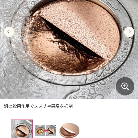
大きいサイズ
制服・スクールすべて
美容・健康・サプリメント
寝具・ベッド
制服・スクール
美容・健康通販すべて
家具・収納
キッチン・雑貨・日用品
バーゲン
大きいサイズ通販すべて
制服・学生服
カーテン・ラグ・ファブリック
大きいサイズ
制服・スクールすべて
美容・健康・サプリメント
寝具・ベッド
詳細検索
バーゲンセール
大きいサイズ レディース服
ジュニア・ティーンズ下着
バーゲン
大きいサイズ通販すべて
制服・学生服
カーテン・ラグ・ファブリック
商品カテゴリ一覧
シークレットセール
大きいサイズ レディース下着
詳細検索
バーゲンセール
大きいサイズ レディース服
ジュニア・ティーンズ下着
カタログ
大きいサイズ メンズ
商品カテゴリ一覧
シークレットセール
大きいサイズ レディース下着
カタログ・チラシからのご注文
カタログ
大きいサイズ 事務・制服
大きいサイズ メンズ
デジタルカタログ
カタログ・チラシからのご注文
銅の殺菌作用でヌメリや悪臭を抑制
大きいサイズ 事務・制服
カタログ無料プレゼント
デジタルカタログ
会員メニュー