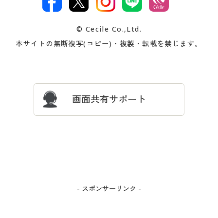
著作権・商標について
会社案内
交換・返品は
お支払は
カタログ無料プレゼント
特集一覧
© Cecile Co.,Ltd.
会員登録・お客様情報変更に
お客様番号・パスワードをお
本サイトの無断複写(コピー)・複製・転載を禁じます。
プレゼント＆キャンペーン
サイトマップ
ついて
忘れの場合
サイズガイド
よくある質問とお問い合わせ
画面共有サポート
- スポンサーリンク -
カートに入れる