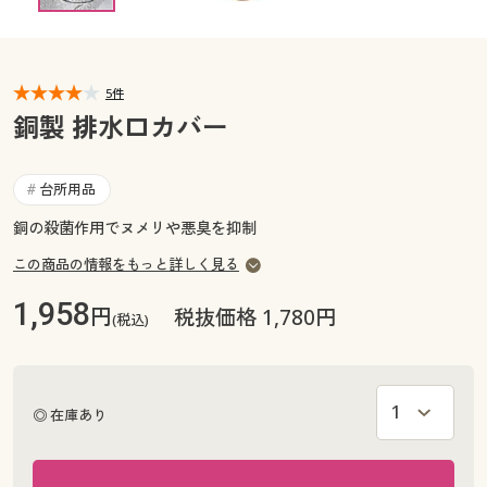
カタログ無料プレゼント
マイページ
会員メニュー
5件
閲覧履歴
マイページ
銅製 排水口カバー
お気に入り
閲覧履歴
台所用品
#
サポート
銅の殺菌作用でヌメリや悪臭を抑制
お気に入り
ご利用ガイド
この商品の情報をもっと詳しく見る
サポート
1,958
円
税抜価格 1,780円
(税込)
よくある質問とお問い合わせ
ご利用ガイド
よくある質問とお問い合わせ
◎ 在庫あり