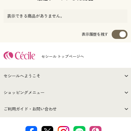
表示できる商品がありません。
表示履歴を残す
セシール トップページへ
セシールへようこそ
はじめての方へ
ご利用環境について
ショッピングメニュー
セシールご利用規約
プライバシーポリシー
商品カテゴリ
バーゲンセール
ご利用ガイド・お問い合わせ
特定商取引法に基づく表示
古物営業法に基づく表示
カタログ・チラシからのご注
デジタルカタログ
ご注文は
お届けは
文