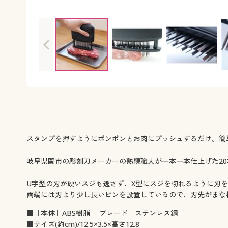
スタンプを押すようにポンポンとお肉にプッシュするだけ。簡
岐阜県関市の彫刻刀メーカーの熟練職人が一本一本仕上げた2
U字型の刃が硬いスジも逃さず、X型にスジを切れるように刃
両端には刃より少し長いピンを設置しているので、刃先がまな
■［本体］ABS樹脂 ［ブレード］ステンレス鋼
■サイズ(約cm)/12.5×3.5×高さ12.8