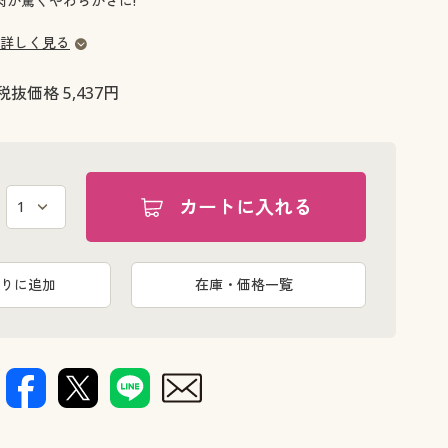
肉が驚くやわらかさに!
大きいサイズ 事務・制服
詳しく見る
税抜価格 5,437円
カートに入れる
りに追加
在庫・価格一覧
少し長いガイドピンが両端についています。スジ切りをした際にガイドピ
X型配列で