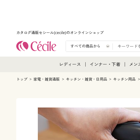
カタログ通販セシール(cecile)のオンラインショップ
レディース
インナー・下着
メン
レディース通販すべて
インナー・下着通販すべ
メン
トップ
家電・雑貨通販
キッチン・雑貨・日用品
キッチン用品
レディースファッション
女性下着
メン
女性下着
メンズ下着
メン
ジュニア・ティーンズ下