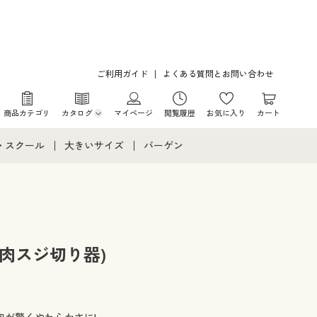
ご利用ガイド
よくある質問とお問い合わせ
商品カテゴリ
カタログ
マイページ
閲覧履歴
お気に入り
カート
カタログ・チラシからのご注文
・スクール
大きいサイズ
バーゲン
デジタルカタログ
て
・スクールすべて
大きいサイズ通販すべて
バーゲンセール
カタログ無料プレゼント
メント
・学生服
大きいサイズ レディース服
シークレットセール
ニア・ティーンズ下着
大きいサイズ レディース下着
肉スジ切り器)
大きいサイズ メンズ