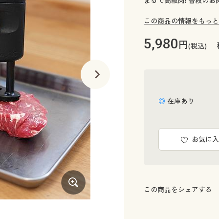
まるで高級肉! 普段のお
この商品の情報をもっと
5,980
円
(税込)
◎ 在庫あり
お気に入
この商品をシェアする
ガイドピンでまな板を守る! 刃先より