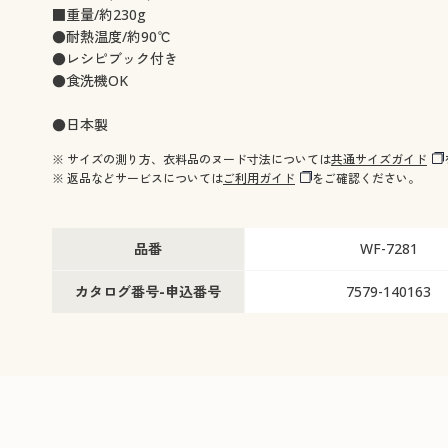
■重量/約230g
●耐熱温度/約90℃
●レシピブック付き
●食洗機OK
●日本製
※ サイズの測り方、衣料品のヌード寸法については
共通サイズガイド
※ 返品などサービスについては
ご利用ガイド
をご確認ください。
品番
WF-7281
カタログ番号-申込番号
7579-140163