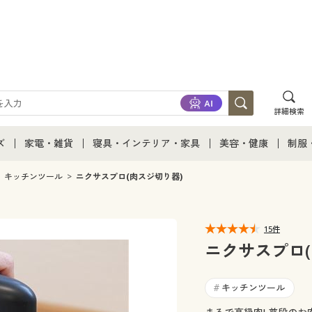
詳細検索
ズ
家電・雑貨
寝具・インテリア・家具
美容・健康
制服
て
ズ通販すべて
家電・雑貨すべて
寝具・インテリア・家具通販すべて
美容・健康通販すべ
制服
キッチンツール
ニクサスプロ(肉スジ切り器)
ズファッション
家電
家具・収納
美容・健康・サプリ
制服
15件
ズ下着
キッチン・雑貨・日用品
寝具・ベッド
ジュ
ニクサスプロ(
着
カーテン・ラグ・ファブリック
キッチンツール
#