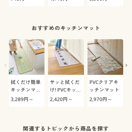
剤
おすすめのキッチンマット
拭くだけ簡単
サッと拭くだ
PVCクリアキ
キッチンマッ
け! PVCキッチ
ッチンマット
ト
ンマット
3,289
円～
2,420
円～
2,970
円～
1
関連するトピックから商品を探す