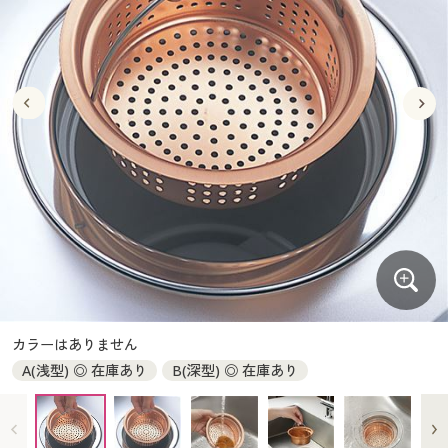
大きいサイズ
制服・スクールすべて
美容・健康・サプリメント
寝具・ベッド
制服・スクール
美容・健康通販すべて
家具・収納
キッチン・雑貨・日用品
バーゲン
大きいサイズ通販すべて
制服・学生服
カーテン・ラグ・ファブリック
大きいサイズ
制服・スクールすべて
美容・健康・サプリメント
寝具・ベッド
詳細検索
バーゲンセール
大きいサイズ レディース服
ジュニア・ティーンズ下着
バーゲン
大きいサイズ通販すべて
制服・学生服
カーテン・ラグ・ファブリック
商品カテゴリ一覧
シークレットセール
大きいサイズ レディース下着
詳細検索
バーゲンセール
大きいサイズ レディース服
ジュニア・ティーンズ下着
カタログ
大きいサイズ メンズ
商品カテゴリ一覧
シークレットセール
大きいサイズ レディース下着
カタログ・チラシからのご注文
カタログ
大きいサイズ 事務・制服
大きいサイズ メンズ
デジタルカタログ
カタログ・チラシからのご注文
カラーはありません
大きいサイズ 事務・制服
A(浅型) ◎ 在庫あり
B(深型) ◎ 在庫あり
カタログ無料プレゼント
デジタルカタログ
会員メニュー