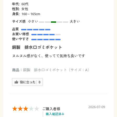
年代:
60代
性別:
女性
身長:
160～165cm
サイズ感
小さい
大きい
品質
お買い得感
使いやすさ
銅製 排水口ゴミポケット
ヌルヌル感がなく、使ってて気持ち良いです
商品：
銅製 排水口ゴミポケット（サイズ：A）
役に立った
0
2026-07-09
ご購入者様
購入確認済み