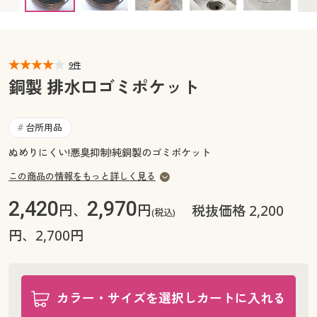
カタログ無料プレゼント
マイページ
会員メニュー
閲覧履歴
9件
マイページ
銅製 排水口ゴミポケット
お気に入り
閲覧履歴
台所用品
#
サポート
お気に入り
ぬめりにくい!悪臭抑制!純銅製のゴミポケット
ご利用ガイド
この商品の情報をもっと詳しく見る
サポート
2,420
2,970
円、
円
税抜価格 2,200
よくある質問とお問い合わせ
(税込)
ご利用ガイド
円、2,700円
よくある質問とお問い合わせ
カラー・サイズを選択しカートに入れる