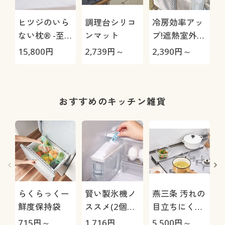
ヒツジのいら
調理台シリコ
冷房効率アッ
ない枕® -至
ンマット
プ!遮熱室外機
極-
シート(1台分)
15,800
円
2,739
円～
2,390
円～
1
おすすめのキッチン雑貨
らくらっくー
賢い製氷機ノ
燕三条 汚れの
鮮度保持袋
ススメ(2個組)
目立ちにくい
製氷機の除菌
排気口カバー
715
円～
1,716
円
5,500
円～
6