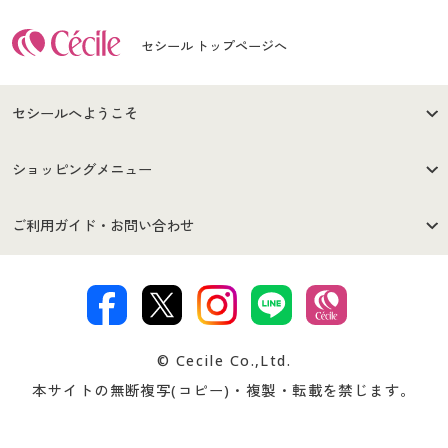
セシール トップページへ
セシールへようこそ
はじめての方へ
ご利用環境について
ショッピングメニュー
セシールご利用規約
プライバシーポリシー
商品カテゴリ
バーゲンセール
ご利用ガイド・お問い合わせ
特定商取引法に基づく表示
古物営業法に基づく表示
カタログ・チラシからのご注
デジタルカタログ
ご注文は
お届けは
文
著作権・商標について
会社案内
交換・返品は
お支払は
カタログ無料プレゼント
特集一覧
© Cecile Co.,Ltd.
会員登録・お客様情報変更に
お客様番号・パスワードをお
本サイトの無断複写(コピー)・複製・転載を禁じます。
プレゼント＆キャンペーン
サイトマップ
ついて
忘れの場合
サイズガイド
よくある質問とお問い合わせ