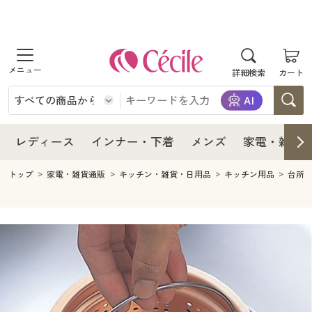
商品を探す
レディース
商品を探す
詳細検索
カート
インナー・下着
レディース通販すべて
レディース
メンズ
インナー・下着通販すべて
レディースファッション
インナー・下着
レディース通販すべて
レディース
インナー・下着
メンズ
家電・雑貨
家電・雑貨
メンズ通販すべて
女性下着
女性下着
メンズ
インナー・下着通販すべて
レディースファッション
トップ
家電・雑貨通販
キッチン・雑貨・日用品
キッチン用品
台所
寝具・インテリア・家具
家電・雑貨すべて
メンズファッション
メンズ下着
家電・雑貨
メンズ通販すべて
女性下着
女性下着
美容・健康
寝具・インテリア・家具通販すべて
家電
メンズ下着
ジュニア・ティーンズ下着
寝具・インテリア・家具
家電・雑貨すべて
メンズファッション
メンズ下着
制服・スクール
美容・健康通販すべて
家具・収納
キッチン・雑貨・日用品
美容・健康
寝具・インテリア・家具通販すべて
家電
メンズ下着
ジュニア・ティーンズ下着