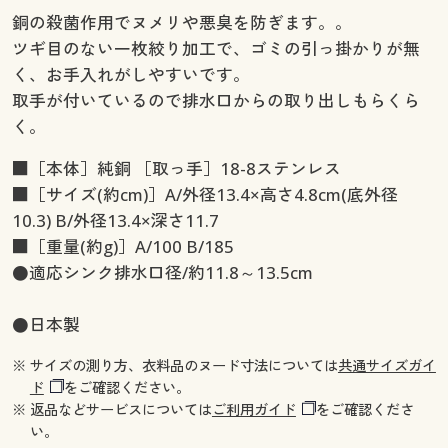
銅の殺菌作用でヌメリや悪臭を防ぎます。。
ツギ目のない一枚絞り加工で、ゴミの引っ掛かりが無
く、お手入れがしやすいです。
取手が付いているので排水口からの取り出しもらくら
く。
■［本体］純銅 ［取っ手］18-8ステンレス
■［サイズ(約cm)］A/外径13.4×高さ4.8cm(底外径
10.3) B/外径13.4×深さ11.7
■［重量(約g)］A/100 B/185
●適応シンク排水口径/約11.8～13.5cm
●日本製
※ サイズの測り方、衣料品のヌード寸法については
共通サイズガイ
ド
をご確認ください。
※ 返品などサービスについては
ご利用ガイド
をご確認くださ
い。