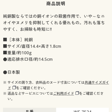
商品説明
純銅製ならではの銅イオンの殺菌作用で、いや～なニ
オイやヌメリを抑制してくれる優れもの。汚れも落ち
やすく、お掃除も時短に!!
■［本体］純銅
■サイズ/直径14.4×高さ1.8cm
■重量/約100g
●適応排水口径/約14.5cm
●日本製
※ サイズの測り方、衣料品のヌード寸法については
共通サイズガイ
ド
をご確認ください。
※ 返品などサービスについては
ご利用ガイド
をご確認くださ
い。
品番
WF-7524