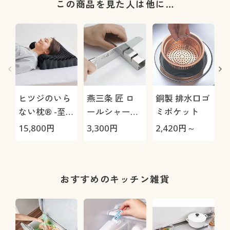
この商品を見た人は他に…
ヒツジのいら
燕三条 匠 ロ
銅製 排水口ゴ
ない枕® -至
ールシャープ
ミポケット
極-
ナー
15,800
円
3,300
円
2,420
円～
1
おすすめのキッチン雑貨