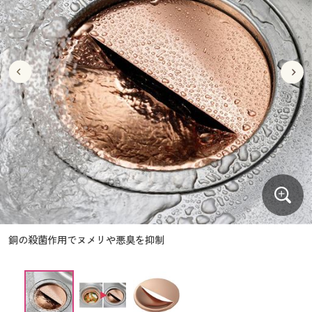
大きいサイズ
制服・スクールすべて
美容・健康・サプリメント
寝具・ベッド
制服・スクール
美容・健康通販すべて
家具・収納
キッチン・雑貨・日用品
バーゲン
大きいサイズ通販すべて
制服・学生服
カーテン・ラグ・ファブリック
大きいサイズ
制服・スクールすべて
美容・健康・サプリメント
寝具・ベッド
詳細検索
バーゲンセール
大きいサイズ レディース服
ジュニア・ティーンズ下着
バーゲン
大きいサイズ通販すべて
制服・学生服
カーテン・ラグ・ファブリック
商品カテゴリ一覧
シークレットセール
大きいサイズ レディース下着
詳細検索
バーゲンセール
大きいサイズ レディース服
ジュニア・ティーンズ下着
カタログ
大きいサイズ メンズ
商品カテゴリ一覧
シークレットセール
大きいサイズ レディース下着
カタログ・チラシからのご注文
カタログ
大きいサイズ 事務・制服
大きいサイズ メンズ
デジタルカタログ
カタログ・チラシからのご注文
銅の殺菌作用でヌメリや悪臭を抑制
大きいサイズ 事務・制服
カタログ無料プレゼント
デジタルカタログ
会員メニュー