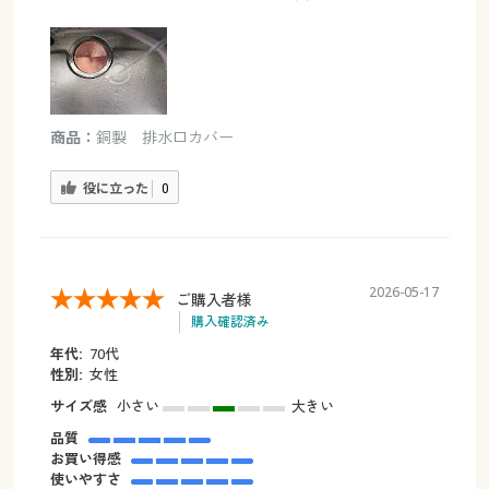
商品：
銅製 排水口カバー
役に立った
0
2026-05-17
ご購入者様
購入確認済み
年代:
70代
性別:
女性
サイズ感
小さい
大きい
品質
お買い得感
使いやすさ