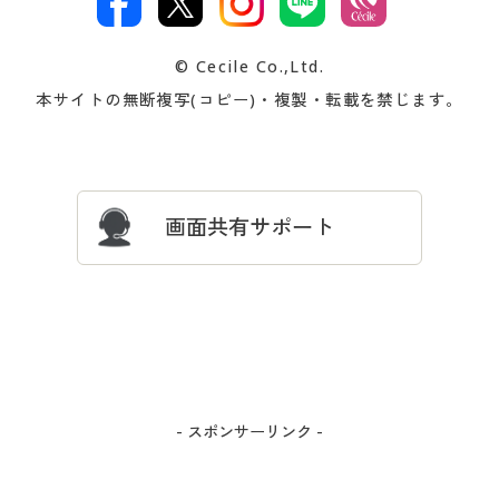
著作権・商標について
会社案内
交換・返品は
お支払は
カタログ無料プレゼント
特集一覧
© Cecile Co.,Ltd.
会員登録・お客様情報変更に
お客様番号・パスワードをお
本サイトの無断複写(コピー)・複製・転載を禁じます。
プレゼント＆キャンペーン
サイトマップ
ついて
忘れの場合
サイズガイド
よくある質問とお問い合わせ
画面共有サポート
- スポンサーリンク -
カートに入れる