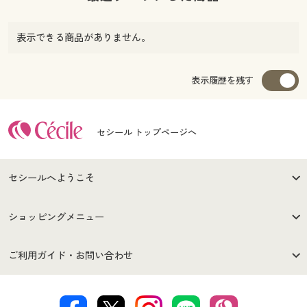
表示できる商品がありません。
表示履歴を残す
セシール トップページへ
セシールへようこそ
はじめての方へ
ご利用環境について
ショッピングメニュー
セシールご利用規約
プライバシーポリシー
商品カテゴリ
バーゲンセール
ご利用ガイド・お問い合わせ
特定商取引法に基づく表示
古物営業法に基づく表示
カタログ・チラシからのご注
デジタルカタログ
ご注文は
お届けは
文