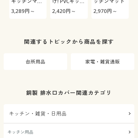
キッチンマッ
け! PVCキッチ
ッチンマット
ト
ンマット
3,289
円～
2,420
円～
2,970
円～
1
関連するトピックから商品を探す
台所用品
家電・雑貨通販
銅製 排水口カバー関連カテゴリ
キッチン・雑貨・日用品
キッチン用品