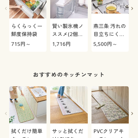
らくらっくー
賢い製氷機ノ
燕三条 汚れの
鮮度保持袋
ススメ(2個組)
目立ちにくい
製氷機の除菌
排気口カバー
715
円～
1,716
円
5,500
円～
6
剤
おすすめのキッチンマット
拭くだけ簡単
サッと拭くだ
PVCクリアキ