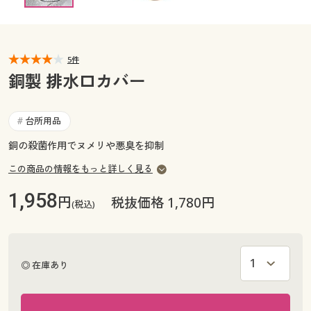
カタログ無料プレゼント
マイページ
会員メニュー
5件
閲覧履歴
マイページ
銅製 排水口カバー
お気に入り
閲覧履歴
台所用品
#
サポート
銅の殺菌作用でヌメリや悪臭を抑制
お気に入り
ご利用ガイド
この商品の情報をもっと詳しく見る
サポート
1,958
円
税抜価格 1,780円
(税込)
よくある質問とお問い合わせ
ご利用ガイド
よくある質問とお問い合わせ
◎ 在庫あり