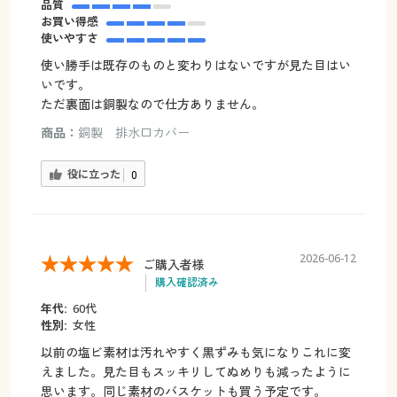
品質
お買い得感
使いやすさ
使い勝手は既存のものと変わりはないですが見た目はい
いです。
ただ裏面は銅製なので仕方ありません。
商品：
銅製 排水口カバー
役に立った
0
2026-06-12
ご購入者様
購入確認済み
年代:
60代
性別:
女性
以前の塩ビ素材は汚れやすく黒ずみも気になりこれに変
えました。見た目もスッキリしてぬめりも減ったように
思います。同じ素材のバスケットも買う予定です。