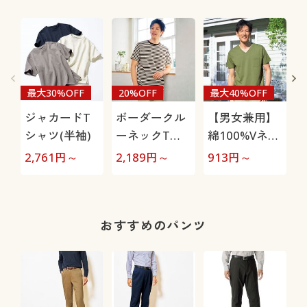
最大30%OFF
20%OFF
最大40%OFF
ジャカードT
ボーダークル
【男女兼用】
シャツ(半袖)
ーネックTシ
綿100%Vネッ
ャツ(半袖)
クTシャツ(半
2,761
円～
2,189
円～
913
円～
9
袖)
おすすめのパンツ