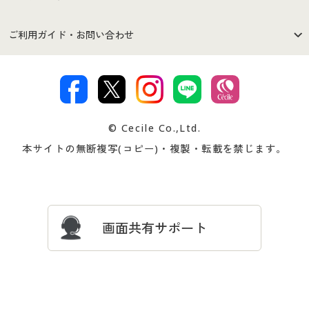
セシールご利用規約
プライバシーポリシー
商品カテゴリ
バーゲンセール
ご利用ガイド・お問い合わせ
特定商取引法に基づく表示
古物営業法に基づく表示
カタログ・チラシからのご注
デジタルカタログ
ご注文は
お届けは
文
著作権・商標について
会社案内
交換・返品は
お支払は
カタログ無料プレゼント
特集一覧
© Cecile Co.,Ltd.
会員登録・お客様情報変更に
お客様番号・パスワードをお
本サイトの無断複写(コピー)・複製・転載を禁じます。
プレゼント＆キャンペーン
サイトマップ
ついて
忘れの場合
サイズガイド
よくある質問とお問い合わせ
画面共有サポート