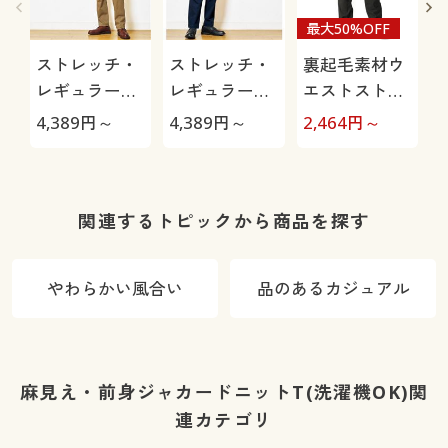
最大50%OFF
ストレッチ・
ストレッチ・
裏起毛素材ウ
レギュラーフ
レギュラーフ
エストストレ
ィットノータ
ィットツータ
ッチ・テーパ
4,389
円～
4,389
円～
2,464
円～
1
ックチノ
ックチノ
ードパンツ
関連するトピックから商品を探す
やわらかい風合い
品のあるカジュアル
麻見え・前身ジャカードニットT(洗濯機OK)関
連カテゴリ