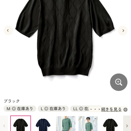
大きいサイズ
制服・スクールすべて
美容・健康・サプリメント
寝具・ベッド
制服・スクール
美容・健康通販すべて
家具・収納
キッチン・雑貨・日用品
バーゲン
大きいサイズ通販すべて
制服・学生服
カーテン・ラグ・ファブリック
大きいサイズ
制服・スクールすべて
美容・健康・サプリメント
寝具・ベッド
詳細検索
バーゲンセール
大きいサイズ レディース服
ジュニア・ティーンズ下着
バーゲン
大きいサイズ通販すべて
制服・学生服
カーテン・ラグ・ファブリック
商品カテゴリ一覧
シークレットセール
大きいサイズ レディース下着
詳細検索
バーゲンセール
大きいサイズ レディース服
ジュニア・ティーンズ下着
カタログ
大きいサイズ メンズ
商品カテゴリ一覧
シークレットセール
大きいサイズ レディース下着
カタログ・チラシからのご注文
カタログ
大きいサイズ 事務・制服
大きいサイズ メンズ
デジタルカタログ
カタログ・チラシからのご注文
ブラック
大きいサイズ 事務・制服
M ◎ 在庫あり
L ◎ 在庫あり
LL ◎ 在庫あり
続きを見る
カタログ無料プレゼント
デジタルカタログ
3L ◎ 在庫あり
5L ◎ 在庫あり
会員メニュー