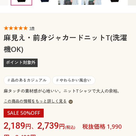
カタログ無料プレゼント
マイページ
会員メニュー
閲覧履歴
1件
マイページ
麻見え・前身ジャカードニットT(洗濯
お気に入り
機OK)
閲覧履歴
サポート
ポイント対象外
お気に入り
ご利用ガイド
サポート
品のあるカジュアル
やわらかい風合い
#
#
よくある質問とお問い合わせ
麻タッチの素材感が心地いい。ニットTシャツで大人の余裕。
ご利用ガイド
この商品の情報をもっと詳しく見る
よくある質問とお問い合わせ
SALE 50%OFF
2,189
2,739
円、
円
税抜価格 1,990
(税込)