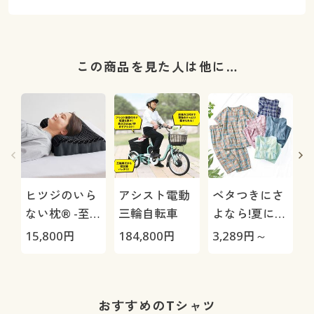
この商品を見た人は他に…
ヒツジのいら
アシスト電動
ベタつきにさ
ない枕® -至
三輪自転車
よなら!夏に心
極-
地いい爽やか
15,800
円
184,800
円
3,289
円～
2
前開きサッカ
ーパジャマ(綿
100%)(半袖)
おすすめのTシャツ