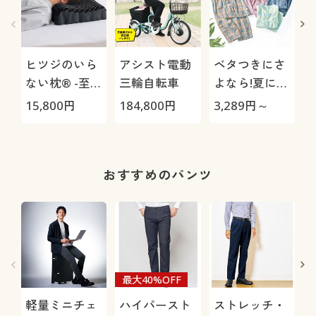
ヒツジのいら
アシスト電動
ベタつきにさ
ない枕® -至
三輪自転車
よなら!夏に心
極-
地いい爽やか
15,800
円
184,800
円
3,289
円～
3
前開きサッカ
ーパジャマ(綿
100%)(半袖)
おすすめのパンツ
O
最大40%OFF
軽量ミニチェ
ハイパースト
ストレッチ・