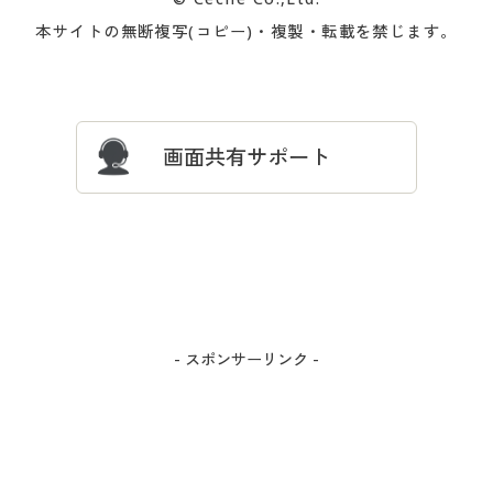
会員登録・お客様情報変更に
お客様番号・パスワードをお
本サイトの無断複写(コピー)・複製・転載を禁じます。
プレゼント＆キャンペーン
サイトマップ
ついて
忘れの場合
サイズガイド
よくある質問とお問い合わせ
画面共有サポート
- スポンサーリンク -