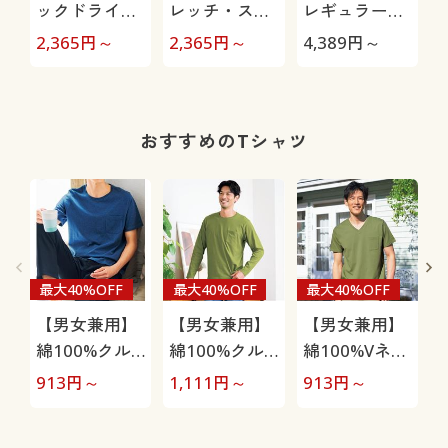
ックドライイ
レッチ・スト
レギュラーフ
ージーパンツ
レートシルエ
ィットツータ
2,365
円～
2,365
円～
4,389
円～
4
(ストレッチ)
ットパンツ(股
ックチノ
上浅め)
おすすめのTシャツ
最大40%OFF
最大40%OFF
最大40%OFF
【男女兼用】
【男女兼用】
【男女兼用】
綿100%クル
綿100%クル
綿100%Vネッ
ーネックTシ
ーネックTシ
クTシャツ(半
913
円～
1,111
円～
913
円～
1
ャツ(半袖)
ャツ(長袖)
袖)