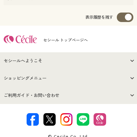
表示履歴を残す
セシール トップページへ
セシールへようこそ
はじめての方へ
ご利用環境について
ショッピングメニュー
セシールご利用規約
プライバシーポリシー
商品カテゴリ
バーゲンセール
ご利用ガイド・お問い合わせ
特定商取引法に基づく表示
古物営業法に基づく表示
カタログ・チラシからのご注
デジタルカタログ
ご注文は
お届けは
文
著作権・商標について
会社案内
交換・返品は
お支払は
カタログ無料プレゼント
特集一覧
© Cecile Co.,Ltd.