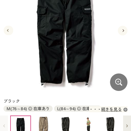
大きいサイズ
制服・スクールすべて
美容・健康・サプリメント
寝具・ベッド
制服・スクール
美容・健康通販すべて
家具・収納
キッチン・雑貨・日用品
バーゲン
大きいサイズ通販すべて
制服・学生服
カーテン・ラグ・ファブリック
大きいサイズ
制服・スクールすべて
美容・健康・サプリメント
寝具・ベッド
詳細検索
バーゲンセール
大きいサイズ レディース服
ジュニア・ティーンズ下着
バーゲン
大きいサイズ通販すべて
制服・学生服
カーテン・ラグ・ファブリック
商品カテゴリ一覧
シークレットセール
大きいサイズ レディース下着
詳細検索
バーゲンセール
大きいサイズ レディース服
ジュニア・ティーンズ下着
カタログ
大きいサイズ メンズ
商品カテゴリ一覧
シークレットセール
大きいサイズ レディース下着
カタログ・チラシからのご注文
カタログ
大きいサイズ 事務・制服
大きいサイズ メンズ
デジタルカタログ
カタログ・チラシからのご注文
ブラック
大きいサイズ 事務・制服
M(76～84) ◎ 在庫あり
L(84～94) ◎ 在庫あり
続きを見る
カタログ無料プレゼント
デジタルカタログ
LL(94～104) × 完売
3L(110～120) × 完売
5L(130～140) × 完売
会員メニュー