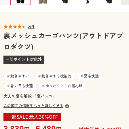
カタログ無料プレゼント
マイページ
会員メニュー
閲覧履歴
21件
マイページ
裏メッシュカーゴパンツ(アウトドアプ
お気に入り
ロダクツ)
閲覧履歴
サポート
一部ポイント対象外
お気に入り
ご利用ガイド
サポート
動きやすい
動きやすく機能的
夏も快適
#
#
#
よくある質問とお問い合わせ
暑い日も快適
ゆったりとした着心地
#
#
ご利用ガイド
大人の夏を解放!「夏パンツ!」
よくある質問とお問い合わせ
この商品の情報をもっと詳しく見る
一部SALE 最大30%OFF
3,839
5,489