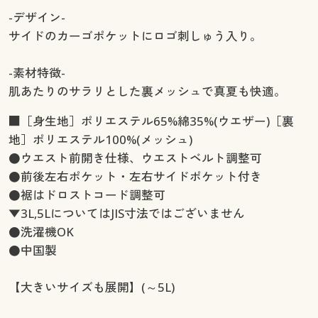
-デザイン-
サイドのカーゴポケットにロゴ刺しゅう入り。
-素材特徴-
肌あたりのサラリとした裏メッシュで真夏も快適。
■［身生地］ポリエステル65%綿35%(ウエザー)［裏
地］ポリエステル100%(メッシュ)
●ウエスト前開き仕様、ウエストベルト調整可
●前後左右ポケット・左右サイドポケット付き
●裾はドロストコード調整可
▼3L,5LについてはJIS寸法ではございません
●洗濯機OK
●中国製
【大きいサイズも展開】(～5L)