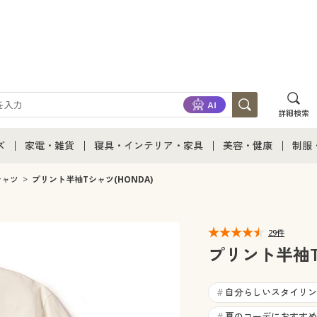
詳細検索
ズ
家電・雑貨
寝具・インテリア・家具
美容・健康
制服
て
ズ通販すべて
家電・雑貨すべて
寝具・インテリア・家具通販すべて
美容・健康通販すべ
制服
シャツ
プリント半袖Tシャツ(HONDA)
ズファッション
家電
家具・収納
美容・健康・サプリ
制服
29件
ズ下着
キッチン・雑貨・日用品
寝具・ベッド
ジュ
プリント半袖T
着
カーテン・ラグ・ファブリック
自分らしいスタイリン
#
夏のコーデにおすすめ
#