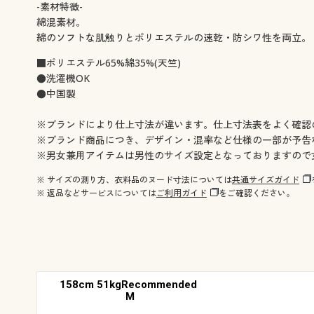
-素材特徴-
綿混素材。
綿のソフトな肌触りとポリエステルの速乾・防シワ性を両立。
■ポリエステル65%綿35%(天竺)
●洗濯機OK
●中国製
※ブランドにより仕上寸法が違います。仕上寸法表をよく確認
※ブランド商品につき、デザイン・混率など仕様の一部が予告
※男女兼用アイテムは男性のサイズ設定となっておりますので
※ サイズの測り方、衣料品のヌード寸法については
共通サイズガイド
※ 返品などサービスについては
ご利用ガイド
をご確認ください。
158cm 51kgRecommended
M