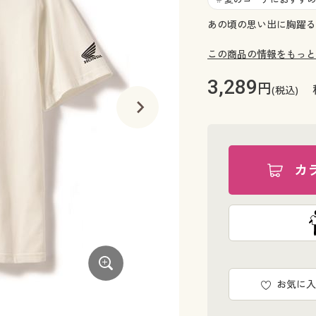
あの頃の思い出に胸躍る!
この商品の情報をもっと
3,289
円
(税込)
カ
お気に入
グレー