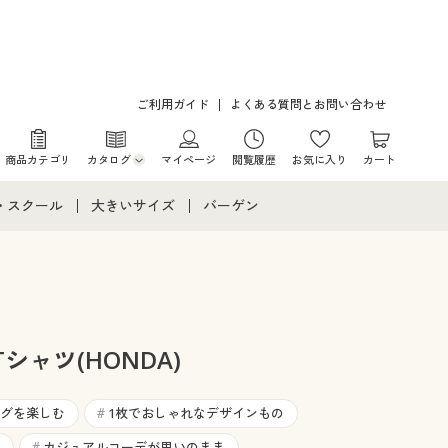
ご利用ガイド
よくある質問とお問い合わせ
商品カテゴリ
カタログ
マイページ
閲覧履歴
お気に入り
カート
カタログ・チラシからのご注文
・スクール
大きいサイズ
バーゲン
デジタルカタログ
て
・スクールすべて
大きいサイズ通販すべて
バーゲンセール
カタログ無料プレゼント
メント
・学生服
大きいサイズ レディース服
シークレットセール
ニア・ティーンズ下着
大きいサイズ レディース下着
シャツ(HONDA)
大きいサイズ メンズ
グを楽しむ
1枚でおしゃれなデザインもの
#
カジュアルコーデが思いのまま
#