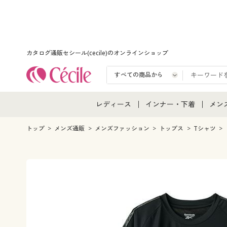
カタログ通販セシール(cecile)のオンラインショップ
レディース
インナー・下着
メン
レディース通販すべて
インナー・下着通販すべ
メン
トップ
メンズ通販
メンズファッション
トップス
Tシャツ
レディースファッション
女性下着
メン
女性下着
メンズ下着
メン
ジュニア・ティーンズ下