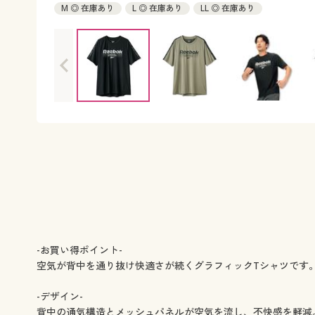
M ◎ 在庫あり
L ◎ 在庫あり
LL ◎ 在庫あり
-お買い得ポイント-
空気が背中を通り抜け快適さが続くグラフィックTシャツです
-デザイン-
背中の通気構造とメッシュパネルが空気を流し、不快感を軽減