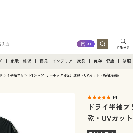
詳細検索
ズ
家電・雑貨
寝具・インテリア・家具
美容・健康
制服
て
ズ通販すべて
家電・雑貨すべて
寝具・インテリア・家具通販すべて
美容・健康通販すべ
制服
ドライ半袖プリントTシャツ(リーボック)(吸汗速乾・UVカット・接触冷感)
ズファッション
家電
家具・収納
美容・健康・サプリ
制服
1件
ズ下着
キッチン・雑貨・日用品
寝具・ベッド
ジュ
ドライ半袖プリ
乾・UVカット
着
カーテン・ラグ・ファブリック