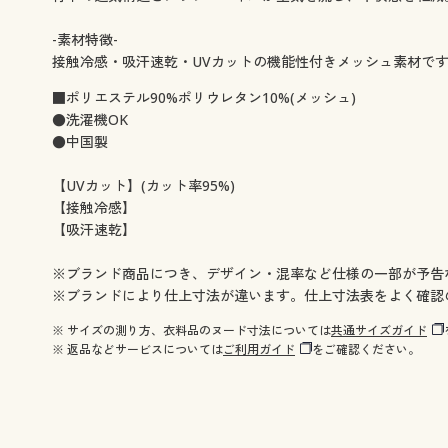
-素材特徴-
接触冷感・吸汗速乾・UVカットの機能性付きメッシュ素材で
■ポリエステル90%ポリウレタン10%(メッシュ)
●洗濯機OK
●中国製
【UVカット】(カット率95%)
【接触冷感】
【吸汗速乾】
※ブランド商品につき、デザイン・混率など仕様の一部が予告
※ブランドにより仕上寸法が違います。仕上寸法表をよく確認
※ サイズの測り方、衣料品のヌード寸法については
共通サイズガイド
※ 返品などサービスについては
ご利用ガイド
をご確認ください。