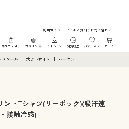
ご利用ガイド
よくある質問とお問い合わせ
商品カテゴリ
カタログ
マイページ
閲覧履歴
お気に入り
カート
カタログ・チラシからのご注文
・スクール
大きいサイズ
バーゲン
デジタルカタログ
て
・スクールすべて
大きいサイズ通販すべて
バーゲンセール
カタログ無料プレゼント
メント
・学生服
大きいサイズ レディース服
シークレットセール
ニア・ティーンズ下着
大きいサイズ レディース下着
ントTシャツ(リーボック)(吸汗速
・接触冷感)
大きいサイズ メンズ