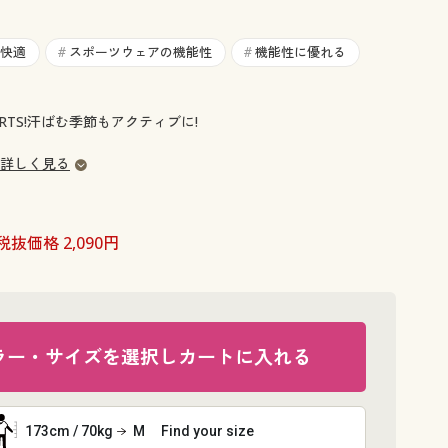
大きいサイズ 事務・制服
快適
スポーツウェアの機能性
機能性に優れる
#
#
SPORTS!汗ばむ季節もアクティブに!
詳しく見る
税抜価格 2,090円
ラー・サイズを選択しカートに入れる
173cm / 70kg
M
Find your size
Tシャツブラ