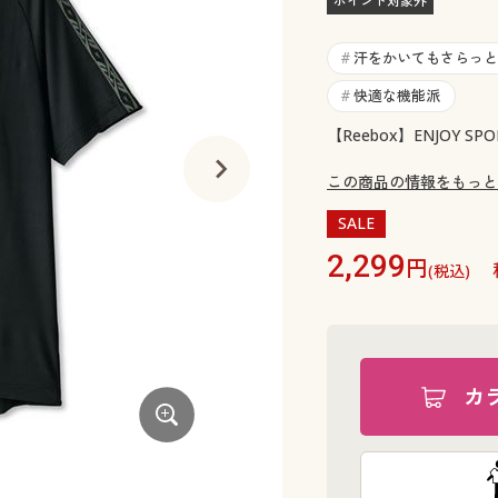
ポイント対象外
汗をかいてもさらっと
#
快適な機能派
#
【Reebox】ENJOY 
この商品の情報をもっと
SALE
2,299
円
(税込)
カ
カーキ