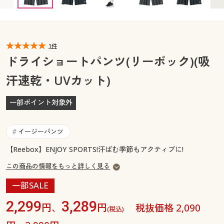
カタログ無料プレゼント
マイページ
会員メニュー
閲覧履歴
1件
マイページ
ドライショートパンツ(リーボック)(吸
お気に入り
汗速乾・UVカット)
閲覧履歴
サポート
一部ポイント対象外
お気に入り
ご利用ガイド
サポート
イージーパンツ
#
よくある質問とお問い合わせ
【Reebox】ENJOY SPORTS!汗ばむ季節もアクティブに!
ご利用ガイド
この商品の情報をもっと詳しく見る
よくある質問とお問い合わせ
一部SALE
2,299
3,289
円、
円
税抜価格 2,090
(税込)