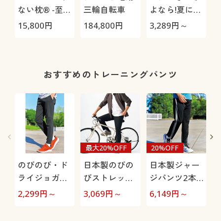
ない枕® -至
三輪自転車
よなら!夏に心
極-
地いい爽やか
15,800
円
184,800
円
3,289
円～
2
前開きサッカ
ーパジャマ(綿
100%)(半袖)
き
おすすめのトレーニングパンツ
最大20%OFF
20%OFF
のびのび・ド
日本製のびの
日本製ジャー
ライジョガー
びストレッチ
ジパンツ2本
パンツ(吸汗・
パンツ(吸汗速
組(吸汗速乾)
2,299
円～
3,069
円～
6,149
円～
2
速乾・UVカッ
乾・タテヨコ
ト・抗菌防臭
ストレッチ)