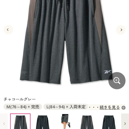
大きいサイズ
制服・スクールすべて
美容・健康・サプリメント
寝具・ベッド
制服・スクール
美容・健康通販すべて
家具・収納
キッチン・雑貨・日用品
バーゲン
大きいサイズ通販すべて
制服・学生服
カーテン・ラグ・ファブリック
大きいサイズ
制服・スクールすべて
美容・健康・サプリメント
寝具・ベッド
詳細検索
バーゲンセール
大きいサイズ レディース服
ジュニア・ティーンズ下着
バーゲン
大きいサイズ通販すべて
制服・学生服
カーテン・ラグ・ファブリック
商品カテゴリ一覧
シークレットセール
大きいサイズ レディース下着
詳細検索
バーゲンセール
大きいサイズ レディース服
ジュニア・ティーンズ下着
カタログ
大きいサイズ メンズ
商品カテゴリ一覧
シークレットセール
大きいサイズ レディース下着
カタログ・チラシからのご注文
カタログ
大きいサイズ 事務・制服
大きいサイズ メンズ
デジタルカタログ
カタログ・チラシからのご注文
チャコールグレー
大きいサイズ 事務・制服
M(76～84) × 完売
L(84～94) × 入荷未定
続きを見る
カタログ無料プレゼント
デジタルカタログ
LL(94～104) × 入荷未定
会員メニュー