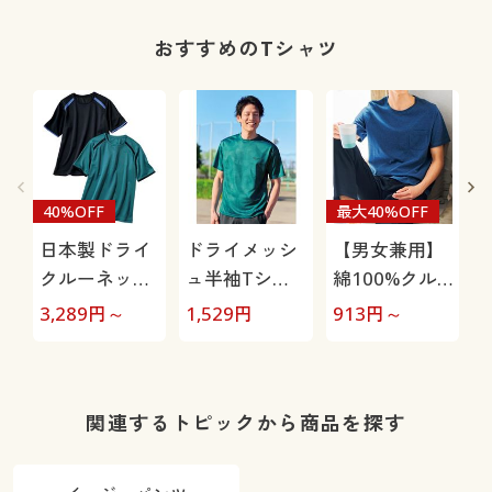
テープ機能付
き)
おすすめのTシャツ
40%OFF
最大40%OFF
日本製ドライ
ドライメッシ
【男女兼用】
クルーネック
ュ半袖Tシャ
綿100%クル
Tシャツ2枚組
ツ(ファースト
ーネックTシ
3,289
円～
1,529
円
913
円～
2
(半袖)(吸汗速
ダウン)(吸汗
ャツ(半袖)
乾・UVケア)
速乾)
関連するトピックから商品を探す