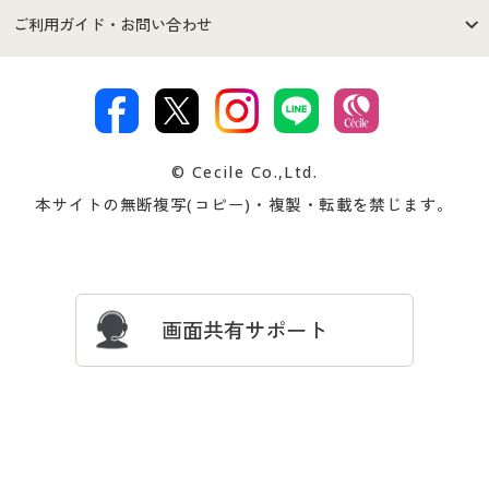
セシールご利用規約
プライバシーポリシー
商品カテゴリ
バーゲンセール
ご利用ガイド・お問い合わせ
特定商取引法に基づく表示
古物営業法に基づく表示
カタログ・チラシからのご注
デジタルカタログ
ご注文は
お届けは
文
著作権・商標について
会社案内
交換・返品は
お支払は
カタログ無料プレゼント
特集一覧
© Cecile Co.,Ltd.
会員登録・お客様情報変更に
お客様番号・パスワードをお
本サイトの無断複写(コピー)・複製・転載を禁じます。
プレゼント＆キャンペーン
サイトマップ
ついて
忘れの場合
サイズガイド
よくある質問とお問い合わせ
画面共有サポート