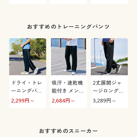
Max
おすすめのトレーニングパンツ
ドライ・トレ
吸汗・速乾機
2丈展開ジャ
ーニングパン
能付き メンズ
ージロングパ
ツ(フィラ)股
スポーツ前開
ンツ(フィラ)
2,299
円～
2,684
円～
3,289
円～
下6丈展開(吸
きジャージパ
(吸汗・速乾・
汗・速乾機能
ンツ(フィラ)
UVカット機能
付き)
付き)
おすすめのスニーカー