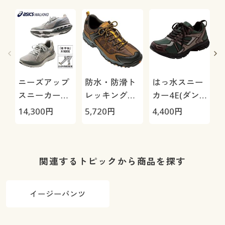
ニーズアップ
防水・防滑ト
はっ水スニー
スニーカー
レッキングシ
カー4E(ダン
4E(アシック
ューズ4E(ウ
ロップリファ
14,300
円
5,720
円
4,400
円
4
スウォーキン
ィンブルド
インド)
グ)
ン)MO46WS
関連するトピックから商品を探す
イージーパンツ