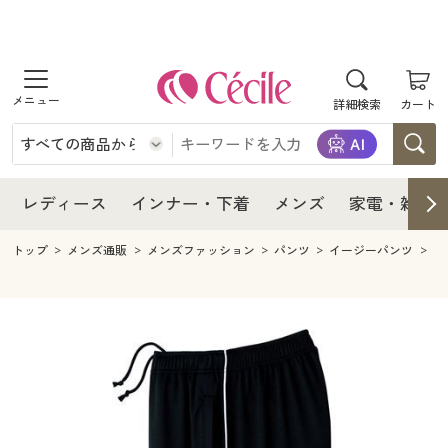
商品を探す
レディース
商品を探す
詳細検索
カート
インナー・下着
レディース通販すべて
レディース
メンズ
インナー・下着通販すべて
レディースファッション
インナー・下着
レディース通販すべて
レディース
インナー・下着
メンズ
家電・雑貨
家電・雑貨
メンズ通販すべて
女性下着
女性下着
メンズ
インナー・下着通販すべて
レディースファッション
トップ
メンズ通販
メンズファッション
パンツ
イージーパンツ
ド
寝具・インテリア・家具
家電・雑貨すべて
メンズファッション
メンズ下着
家電・雑貨
メンズ通販すべて
女性下着
女性下着
美容・健康
寝具・インテリア・家具通販すべて
家電
メンズ下着
ジュニア・ティーンズ下着
寝具・インテリア・家具
家電・雑貨すべて
メンズファッション
メンズ下着
制服・スクール
美容・健康通販すべて
家具・収納
キッチン・雑貨・日用品
美容・健康
寝具・インテリア・家具通販すべて
家電
メンズ下着
ジュニア・ティーンズ下着