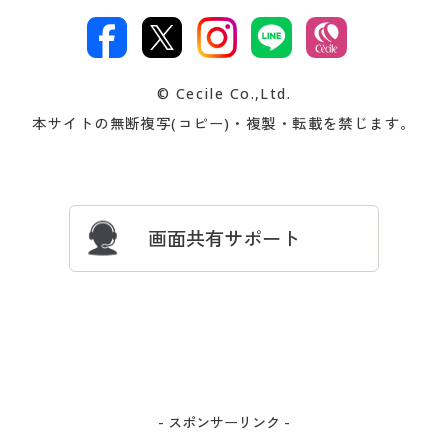
カタログ・チラシからのご注
デジタルカタログ
ご注文は
お届けは
文
著作権・商標について
会社案内
交換・返品は
お支払は
カタログ無料プレゼント
特集一覧
© Cecile Co.,Ltd.
会員登録・お客様情報変更に
お客様番号・パスワードをお
本サイトの無断複写(コピー)・複製・転載を禁じます。
プレゼント＆キャンペーン
サイトマップ
ついて
忘れの場合
サイズガイド
よくある質問とお問い合わせ
画面共有サポート
- スポンサーリンク -