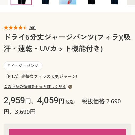
3L(ウエスト98～108) ◎ 在庫あり
カタログ無料プレゼント
5L(ウエスト110～120) ◎ 在庫あり
マイページ
会員メニュー
閲覧履歴
26件
マイページ
ドライ6分丈ジャージパンツ(フィラ)(吸
お気に入り
汗・速乾・UVカット機能付き)
閲覧履歴
サポート
お気に入り
イージーパンツ
#
ご利用ガイド
【FILA】爽快なフィラの人気ジャージ!
サポート
この商品の情報をもっと詳しく見る
よくある質問とお問い合わせ
ご利用ガイド
2,959
4,059
円、
円
税抜価格 2,690
(税込)
よくある質問とお問い合わせ
円、3,690円