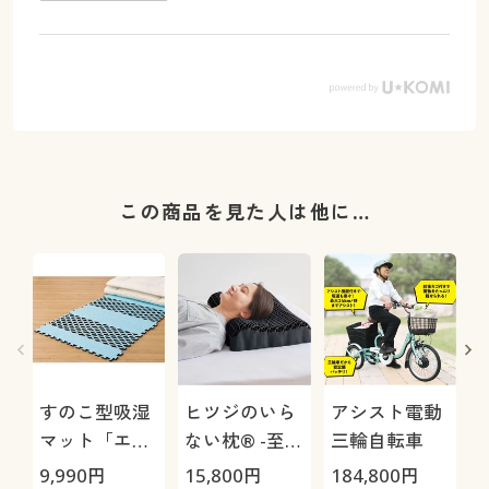
この商品を見た人は他に…
すのこ型吸湿
ヒツジのいら
アシスト電動
マット「エア
ない枕® -至
三輪自転車
ージョブ®」
極-
9,990
円
15,800
円
184,800
円
1