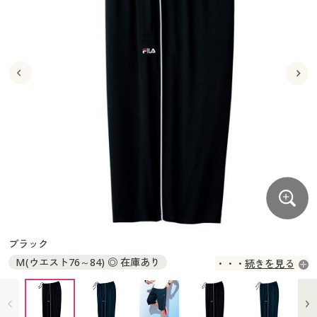
大きいサイズ
制服・スクールすべて
美容・健康・サプリメント
寝具・ベッド
制服・スクール
美容・健康通販すべて
家具・収納
キッチン・雑貨・日用品
バーゲン
大きいサイズ通販すべて
制服・学生服
カーテン・ラグ・ファブリック
大きいサイズ
制服・スクールすべて
美容・健康・サプリメント
寝具・ベッド
詳細検索
バーゲンセール
大きいサイズ レディース服
ジュニア・ティーンズ下着
バーゲン
大きいサイズ通販すべて
制服・学生服
カーテン・ラグ・ファブリック
商品カテゴリ一覧
シークレットセール
大きいサイズ レディース下着
詳細検索
バーゲンセール
大きいサイズ レディース服
ジュニア・ティーンズ下着
カタログ
大きいサイズ メンズ
商品カテゴリ一覧
シークレットセール
大きいサイズ レディース下着
カタログ・チラシからのご注文
カタログ
大きいサイズ 事務・制服
大きいサイズ メンズ
デジタルカタログ
カタログ・チラシからのご注文
ブラック
大きいサイズ 事務・制服
M(ウエスト76～84) ◎ 在庫あり
続きを見る
カタログ無料プレゼント
デジタルカタログ
L(ウエスト84～94) ◎ 在庫あり
LL(ウエスト94～104) ◎ 在庫あり
会員メニュー