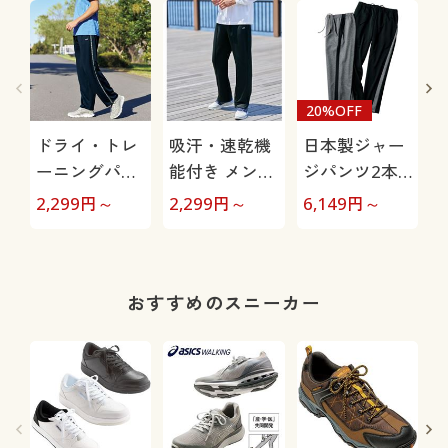
20%OFF
ドライ・トレ
吸汗・速乾機
日本製ジャー
ーニングパン
能付き メンズ
ジパンツ2本
ツ(フィラ)股
スポーツ前開
組(吸汗速乾)
2,299
円～
2,299
円～
6,149
円～
3
下6丈展開(吸
きジャージパ
汗・速乾機能
ンツ(フィラ)
付き)
おすすめのスニーカー