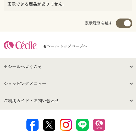
表示できる商品がありません。
表示履歴を残す
セシール トップページへ
セシールへようこそ
はじめての方へ
ご利用環境について
ショッピングメニュー
セシールご利用規約
プライバシーポリシー
商品カテゴリ
バーゲンセール
ご利用ガイド・お問い合わせ
特定商取引法に基づく表示
古物営業法に基づく表示
カタログ・チラシからのご注
デジタルカタログ
ご注文は
お届けは
文
著作権・商標について
会社案内
交換・返品は
お支払は
カタログ無料プレゼント
特集一覧