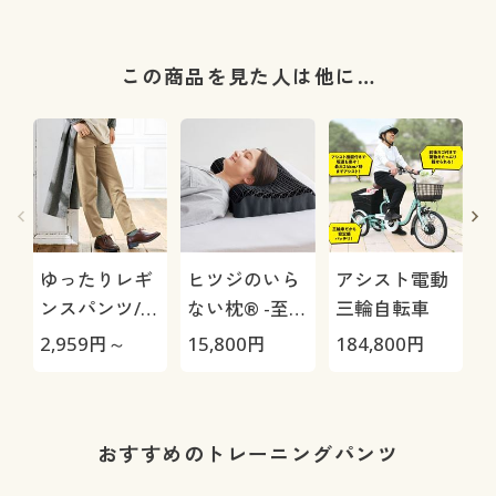
この商品を見た人は他に…
ゆったりレギ
ヒツジのいら
アシスト電動
ンスパンツ/細
ない枕® -至
三輪自転車
見えが叶うら
極-
H
2,959
円～
15,800
円
184,800
円
4
くちんテーパ
0
ード(ストレッ
チ・UVカッ
ト・速乾・洗
おすすめのトレーニングパンツ
濯機OK)