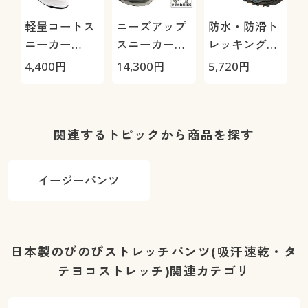
軽量コートス
ニーズアップ
防水・防滑ト
ニーカー
スニーカー
レッキングシ
3E(ウィンブ
4E(アシック
ューズ4E(ウ
4,400
円
14,300
円
5,720
円
4
ルドン)
スウォーキン
ィンブルド
グ)
ン)MO46WS
関連するトピックから商品を探す
イージーパンツ
日本製のびのびストレッチパンツ(吸汗速乾・タ
テヨコストレッチ)関連カテゴリ