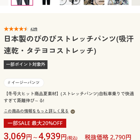
LL(股下65) ◎ 在庫あり
LL(股下70) ◎ 在庫あり
カタログ無料プレゼント
LL(股下75) ◎ 在庫あり
3L(股下65) ○ 在庫わずか
マイページ
会員メニュー
3L(股下70) ◎ 在庫あり
3L(股下75) ◎ 在庫あり
5L(股下65) ◎ 在庫あり
5L(股下70) ◎ 在庫あり
閲覧履歴
42件
マイページ
5L(股下75) ○ 在庫わずか
日本製のびのびストレッチパンツ(吸汗
お気に入り
速乾・タテヨコストレッチ)
閲覧履歴
サポート
一部ポイント対象外
お気に入り
ご利用ガイド
サポート
イージーパンツ
#
よくある質問とお問い合わせ
【冬号大ヒット商品夏素材】(ストレッチパンツ)自転車乗りで快適
ご利用ガイド
すぎて距離伸び～る!
この商品の情報をもっと詳しく見る
よくある質問とお問い合わせ
一部SALE 最大20%OFF
3,069
4,939
円～
円
税抜価格 2,790円
(税込)