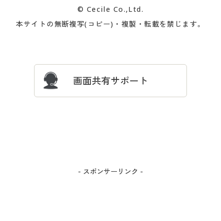
© Cecile Co.,Ltd.
会員登録・お客様情報変更に
お客様番号・パスワードをお
本サイトの無断複写(コピー)・複製・転載を禁じます。
プレゼント＆キャンペーン
サイトマップ
ついて
忘れの場合
サイズガイド
よくある質問とお問い合わせ
画面共有サポート
- スポンサーリンク -