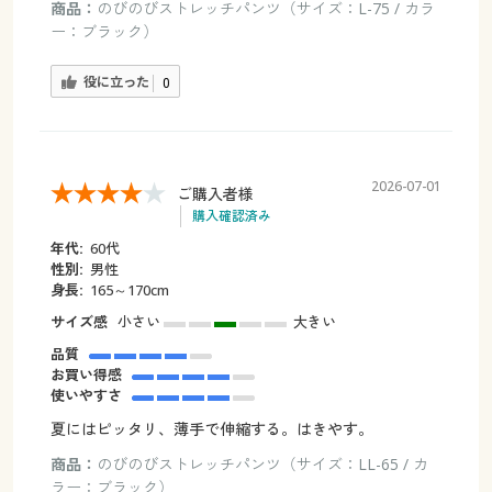
商品：
のびのびストレッチパンツ（サイズ：L-75 / カラ
ー：ブラック）
役に立った
0
2026-07-01
ご購入者様
購入確認済み
年代:
60代
性別:
男性
身長:
165～170cm
サイズ感
小さい
大きい
品質
お買い得感
使いやすさ
夏にはピッタリ、薄手で伸縮する。はきやす。
商品：
のびのびストレッチパンツ（サイズ：LL-65 / カ
ラー：ブラック）