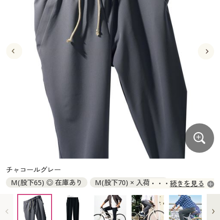
大きいサイズ
制服・スクールすべて
美容・健康・サプリメント
寝具・ベッド
制服・スクール
美容・健康通販すべて
家具・収納
キッチン・雑貨・日用品
バーゲン
大きいサイズ通販すべて
制服・学生服
カーテン・ラグ・ファブリック
大きいサイズ
制服・スクールすべて
美容・健康・サプリメント
寝具・ベッド
詳細検索
バーゲンセール
大きいサイズ レディース服
ジュニア・ティーンズ下着
バーゲン
大きいサイズ通販すべて
制服・学生服
カーテン・ラグ・ファブリック
商品カテゴリ一覧
シークレットセール
大きいサイズ レディース下着
詳細検索
バーゲンセール
大きいサイズ レディース服
ジュニア・ティーンズ下着
カタログ
大きいサイズ メンズ
商品カテゴリ一覧
シークレットセール
大きいサイズ レディース下着
カタログ・チラシからのご注文
カタログ
大きいサイズ 事務・制服
大きいサイズ メンズ
デジタルカタログ
カタログ・チラシからのご注文
チャコールグレー
大きいサイズ 事務・制服
M(股下65) ◎ 在庫あり
M(股下70) × 入荷未定
続きを見る
カタログ無料プレゼント
デジタルカタログ
M(股下75) ◎ 在庫あり
L(股下65) ◎ 在庫あり
L(股下70) ◎ 在庫あり
L(股下75) ◎ 在庫あり
会員メニュー