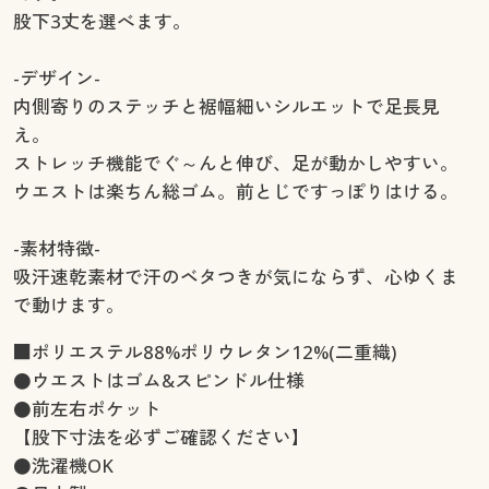
股下3丈を選べます。
-デザイン-
内側寄りのステッチと裾幅細いシルエットで足長見
え。
ストレッチ機能でぐ～んと伸び、足が動かしやすい。
ウエストは楽ちん総ゴム。前とじですっぽりはける。
-素材特徴-
吸汗速乾素材で汗のベタつきが気にならず、心ゆくま
で動けます。
■ポリエステル88%ポリウレタン12%(二重織)
●ウエストはゴム&スピンドル仕様
●前左右ポケット
【股下寸法を必ずご確認ください】
●洗濯機OK