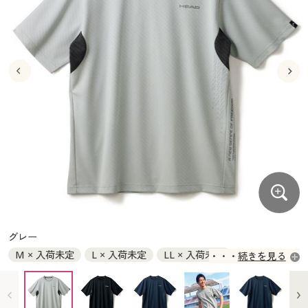
大きいサイズ
制服・スクールすべて
美容・健康・サプリメント
寝具・ベッド
制服・スクール
美容・健康通販すべて
家具・収納
キッチン・雑貨・日用品
バーゲン
大きいサイズ通販すべて
制服・学生服
カーテン・ラグ・ファブリック
大きいサイズ
制服・スクールすべて
美容・健康・サプリメント
寝具・ベッド
詳細検索
バーゲンセール
大きいサイズ レディース服
ジュニア・ティーンズ下着
バーゲン
大きいサイズ通販すべて
制服・学生服
カーテン・ラグ・ファブリック
商品カテゴリ一覧
シークレットセール
大きいサイズ レディース下着
詳細検索
バーゲンセール
大きいサイズ レディース服
ジュニア・ティーンズ下着
カタログ
大きいサイズ メンズ
商品カテゴリ一覧
シークレットセール
大きいサイズ レディース下着
カタログ・チラシからのご注文
カタログ
大きいサイズ 事務・制服
大きいサイズ メンズ
デジタルカタログ
カタログ・チラシからのご注文
グレー
大きいサイズ 事務・制服
M × 入荷未定
L × 入荷未定
LL × 入荷未定
続きを見る
カタログ無料プレゼント
デジタルカタログ
3L × 入荷未定
5L ◎ 在庫あり
会員メニュー