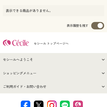
表示できる商品がありません。
表示履歴を残す
セシール トップページへ
セシールへようこそ
はじめての方へ
ご利用環境について
ショッピングメニュー
セシールご利用規約
プライバシーポリシー
商品カテゴリ
バーゲンセール
ご利用ガイド・お問い合わせ
特定商取引法に基づく表示
古物営業法に基づく表示
カタログ・チラシからのご注
デジタルカタログ
ご注文は
お届けは
文