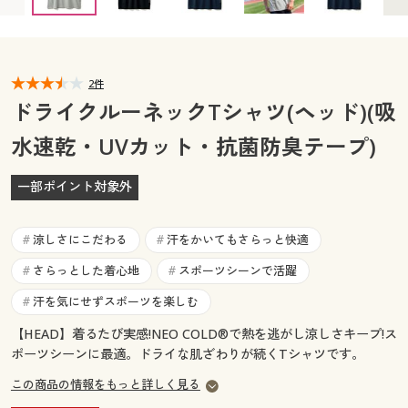
カタログ無料プレゼント
マイページ
会員メニュー
閲覧履歴
2件
マイページ
ドライクルーネックTシャツ(ヘッド)(吸
お気に入り
水速乾・UVカット・抗菌防臭テープ)
閲覧履歴
サポート
一部ポイント対象外
お気に入り
ご利用ガイド
サポート
涼しさにこだわる
汗をかいてもさらっと快適
#
#
よくある質問とお問い合わせ
さらっとした着心地
スポーツシーンで活躍
#
#
ご利用ガイド
汗を気にせずスポーツを楽しむ
#
よくある質問とお問い合わせ
【HEAD】着るたび実感!NEO COLD®で熱を逃がし涼しさキープ!ス
ポーツシーンに最適。ドライな肌ざわりが続くTシャツです。
この商品の情報をもっと詳しく見る