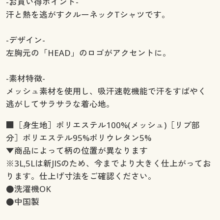
-お買い得ポイント-
汗と熱を逃がすクルーネックTシャツです。
-デザイン-
左胸元の「HEAD」のロゴがアクセントに。
-素材特徴-
メッシュ素材を使用し、吸汗速乾機能で汗をすばやく
逃がしてサラサラな着心地。
■［身生地］ポリエステル100%(メッシュ)［リブ部
分］ポリエステル95%ポリウレタン5%
▼商品によって柄の位置が異なります
※3L,5Lは新JISのため、今までより大きく仕上がってお
ります。仕上げ寸法をご確認ください。
●洗濯機OK
●中国製