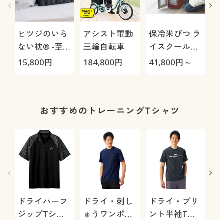
ヒツジのいら
アシスト電動
保冷米びつ ラ
ない枕® -至
三輪自転車
イスクール
極-
HRC-
15,800
円
184,800
円
41,800
円～
3
05S/HRC-10S
おすすめのトレーニングTシャツ
ドライハーフ
ドライ・刺し
ドライ・プリ
ジップTシャ
ゅうワンポイ
ント半袖Tシ