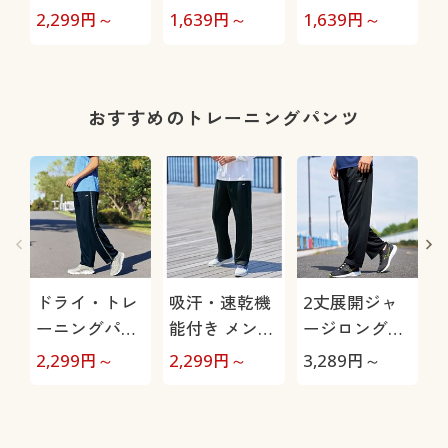
ツ(ヘッド)(吸
ント半袖Tシ
ャツ(フィラ)
(
2,299
円～
1,639
円～
1,639
円～
2
汗・速乾機能
ャツ(フィラ)
(吸汗・速乾機
付き)
(吸汗・速乾機
能付き)
能付き)
おすすめのトレーニングパンツ
ドライ・トレ
吸汗・速乾機
2丈展開ジャ
ーニングパン
能付き メンズ
ージロングパ
ツ(フィラ)股
スポーツ前開
ンツ(フィラ)
2,299
円～
2,299
円～
3,289
円～
2
下6丈展開(吸
きジャージパ
(吸汗・速乾・
汗・速乾機能
ンツ(フィラ)
UVカット機能
付き)
付き)
き