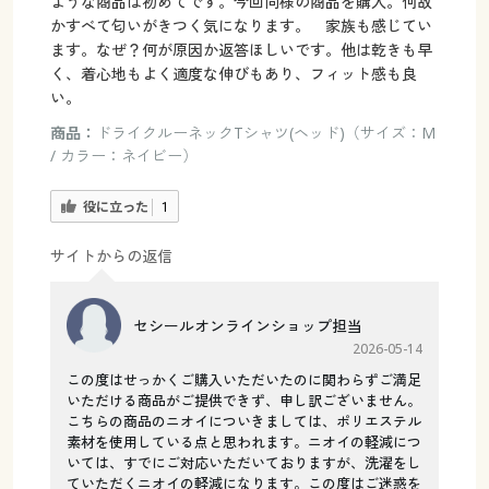
ような商品は初めてです。今回同様の商品を購入。何故
かすべて匂いがきつく気になります。 家族も感じてい
ます。なぜ？何が原因か返答ほしいです。他は乾きも早
く、着心地もよく適度な伸びもあり、フィット感も良
い。
商品：
ドライクルーネックTシャツ(ヘッド)（サイズ：M
/ カラー：ネイビー）
役に立った
1
サイトからの返信
セシールオンラインショップ担当
2026-05-14
この度はせっかくご購入いただいたのに関わらずご満足
いただける商品がご提供できず、申し訳ございません。
こちらの商品のニオイについきましては、ポリエステル
素材を使用している点と思われます。ニオイの軽減につ
いては、すでにご対応いただいておりますが、洗濯をし
ていただくニオイの軽減になります。この度はご迷惑を