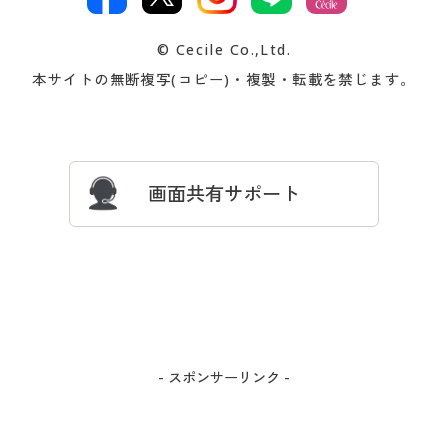
著作権・商標について
会社案内
交換・返品は
お支払は
カタログ無料プレゼント
特集一覧
© Cecile Co.,Ltd.
会員登録・お客様情報変更に
お客様番号・パスワードをお
本サイトの無断複写(コピー)・複製・転載を禁じます。
プレゼント＆キャンペーン
サイトマップ
ついて
忘れの場合
サイズガイド
よくある質問とお問い合わせ
画面共有サポート
- スポンサーリンク -