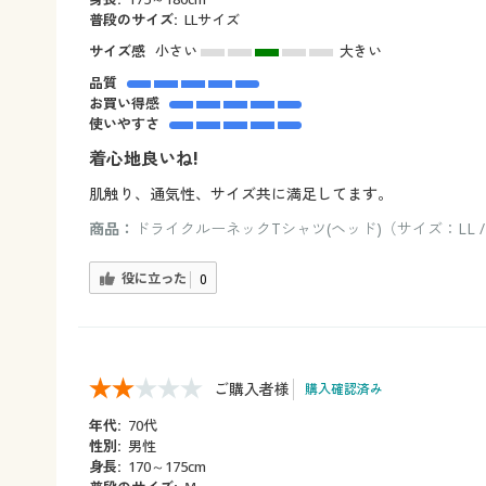
普段のサイズ:
LLサイズ
サイズ感
小さい
大きい
品質
お買い得感
使いやすさ
着心地良いね!
肌触り、通気性、サイズ共に満足してます。
商品：
ドライクルーネックTシャツ(ヘッド)（サイズ：LL 
役に立った
0
ご購入者様
購入確認済み
年代:
70代
性別:
男性
身長:
170～175cm