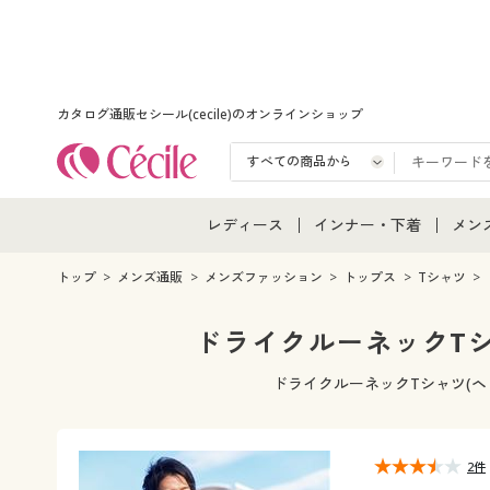
カタログ通販セシール(cecile)のオンラインショップ
レディース
インナー・下着
メン
レディース通販すべて
インナー・下着通販すべ
メン
トップ
メンズ通販
メンズファッション
トップス
Tシャツ
レディースファッション
女性下着
メン
ドライクルーネックTシ
女性下着
メンズ下着
メン
ドライクルーネックTシャツ(ヘ
ジュニア・ティーンズ下
2件