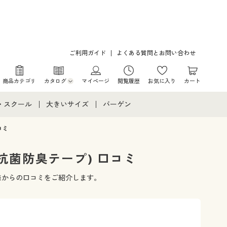
ご利用ガイド
よくある質問とお問い合わせ
商品カテゴリ
カタログ
マイページ
閲覧履歴
お気に入り
カート
カタログ・チラシからのご注文
・スクール
大きいサイズ
バーゲン
デジタルカタログ
て
・スクールすべて
大きいサイズ通販すべて
バーゲンセール
コミ
カタログ無料プレゼント
メント
・学生服
大きいサイズ レディース服
シークレットセール
抗菌防臭テープ) 口コミ
ニア・ティーンズ下着
大きいサイズ レディース下着
客様からの口コミをご紹介します。
大きいサイズ メンズ