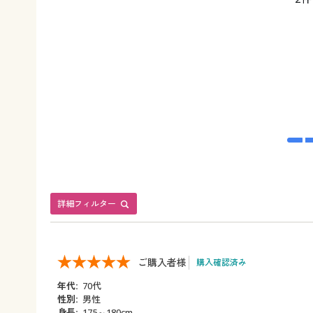
詳細フィルター
ご購入者様
購入確認済み
年代:
70代
性別:
男性
身長:
175～180cm