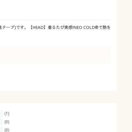
大きいサイズ 事務・制服
ープ)です。【HEAD】着るたび実感!NEO COLD®で熱を
(1)
(0)
(0)