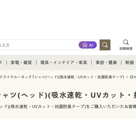
詳細検索
ズ
家電・雑貨
寝具・インテリア・家具
美容・健康
制服
て
ズ通販すべて
家電・雑貨すべて
寝具・インテリア・家具通販すべて
美容・健康通販すべ
制服
ドライクルーネックTシャツ(ヘッド)(吸水速乾・UVカット・抗菌防臭テープ)
口
ズファッション
家電
家具・収納
美容・健康・サプリ
制服
ャツ(ヘッド)(吸水速乾・UVカット・
ズ下着
キッチン・雑貨・日用品
寝具・ベッド
ジュ
ッド)(吸水速乾・UVカット・抗菌防臭テープ)をご購入いただいたお
着
カーテン・ラグ・ファブリック