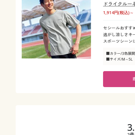
ドライクルーネ
1,914円(税込)～
セシールおすすめ
逃がし涼しさキー
スポーツシーン
■カラー/3色展開
■サイズ/M～5L
3
2件