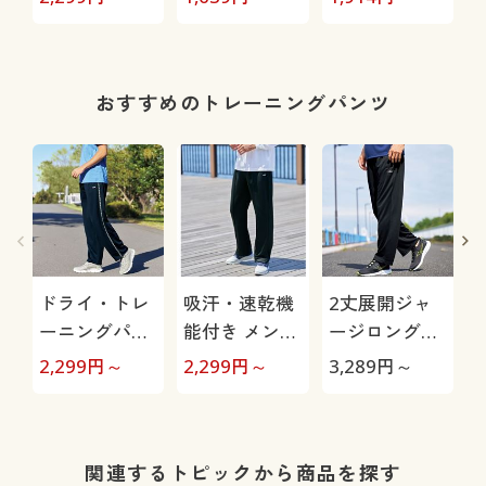
汗・速乾機能
ャツ(フィラ)
水速乾・UVカ
付き)
(吸汗・速乾機
ット・抗菌防
能付き)
臭テープ)
おすすめのトレーニングパンツ
ドライ・トレ
吸汗・速乾機
2丈展開ジャ
ーニングパン
能付き メンズ
ージロングパ
ツ(フィラ)股
スポーツ前開
ンツ(フィラ)
2,299
円～
2,299
円～
3,289
円～
2
下6丈展開(吸
きジャージパ
(吸汗・速乾・
汗・速乾機能
ンツ(フィラ)
UVカット機能
付き)
付き)
き
関連するトピックから商品を探す