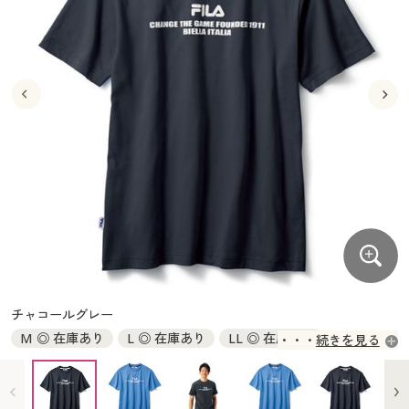
大きいサイズ
制服・スクールすべて
美容・健康・サプリメント
寝具・ベッド
制服・スクール
美容・健康通販すべて
家具・収納
キッチン・雑貨・日用品
バーゲン
大きいサイズ通販すべて
制服・学生服
カーテン・ラグ・ファブリック
大きいサイズ
制服・スクールすべて
美容・健康・サプリメント
寝具・ベッド
詳細検索
バーゲンセール
大きいサイズ レディース服
ジュニア・ティーンズ下着
バーゲン
大きいサイズ通販すべて
制服・学生服
カーテン・ラグ・ファブリック
商品カテゴリ一覧
シークレットセール
大きいサイズ レディース下着
詳細検索
バーゲンセール
大きいサイズ レディース服
ジュニア・ティーンズ下着
カタログ
大きいサイズ メンズ
商品カテゴリ一覧
シークレットセール
大きいサイズ レディース下着
カタログ・チラシからのご注文
カタログ
大きいサイズ 事務・制服
大きいサイズ メンズ
デジタルカタログ
カタログ・チラシからのご注文
チャコールグレー
大きいサイズ 事務・制服
M ◎ 在庫あり
L ◎ 在庫あり
LL ◎ 在庫あり
続きを見る
カタログ無料プレゼント
デジタルカタログ
3L × 完売
5L ◎ 在庫あり
会員メニュー