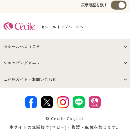
表示履歴を残す
セシール トップページへ
セシールへようこそ
はじめての方へ
ご利用環境について
ショッピングメニュー
セシールご利用規約
プライバシーポリシー
商品カテゴリ
バーゲンセール
ご利用ガイド・お問い合わせ
特定商取引法に基づく表示
古物営業法に基づく表示
カタログ・チラシからのご注
デジタルカタログ
ご注文は
お届けは
文
著作権・商標について
会社案内
交換・返品は
お支払は
カタログ無料プレゼント
特集一覧
© Cecile Co.,Ltd.
会員登録・お客様情報変更に
お客様番号・パスワードをお
本サイトの無断複写(コピー)・複製・転載を禁じます。
プレゼント＆キャンペーン
サイトマップ
ついて
忘れの場合