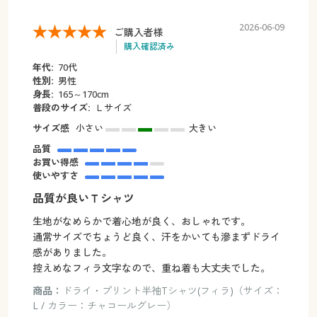
2026-06-09
ご購入者様
購入確認済み
年代:
70代
性別:
男性
身長:
165～170cm
普段のサイズ:
Ｌサイズ
サイズ感
小さい
大きい
品質
お買い得感
使いやすさ
品質が良いＴシャツ
生地がなめらかで着心地が良く、おしゃれです。
通常サイズでちょうど良く、汗をかいても滲まずドライ
感がありました。
控えめなフィラ文字なので、重ね着も大丈夫でした。
商品：
ドライ・プリント半袖Tシャツ(フィラ)（サイズ：
L / カラー：チャコールグレー）