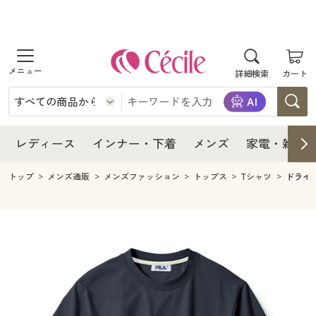
商品を探す
レディース
商品を探す
詳細検索
カート
インナー・下着
レディース通販すべて
レディース
メンズ
インナー・下着通販すべて
レディースファッション
インナー・下着
レディース通販すべて
レディース
インナー・下着
メンズ
家電・雑貨
家電・雑貨
メンズ通販すべて
女性下着
女性下着
メンズ
インナー・下着通販すべて
レディースファッション
トップ
メンズ通販
メンズファッション
トップス
Tシャツ
ドライ
寝具・インテリア・家具
家電・雑貨すべて
メンズファッション
メンズ下着
家電・雑貨
メンズ通販すべて
女性下着
女性下着
美容・健康
寝具・インテリア・家具通販すべて
家電
メンズ下着
ジュニア・ティーンズ下着
寝具・インテリア・家具
家電・雑貨すべて
メンズファッション
メンズ下着
制服・スクール
美容・健康通販すべて
家具・収納
キッチン・雑貨・日用品
美容・健康
寝具・インテリア・家具通販すべて
家電
メンズ下着
ジュニア・ティーンズ下着