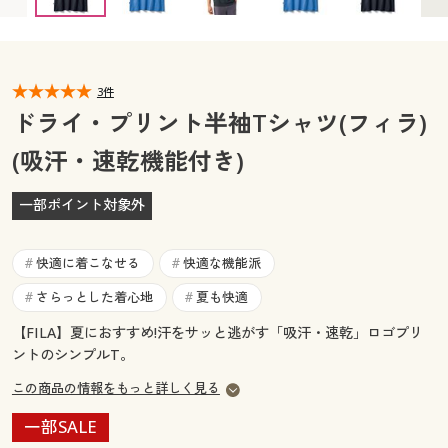
カタログ無料プレゼント
マイページ
会員メニュー
閲覧履歴
3件
マイページ
ドライ・プリント半袖Tシャツ(フィラ)
お気に入り
(吸汗・速乾機能付き)
閲覧履歴
サポート
一部ポイント対象外
お気に入り
ご利用ガイド
サポート
快適に着こなせる
快適な機能派
#
#
よくある質問とお問い合わせ
さらっとした着心地
夏も快適
#
#
ご利用ガイド
【FILA】夏におすすめ!汗をサッと逃がす「吸汗・速乾」ロゴプリ
ントのシンプルT。
よくある質問とお問い合わせ
この商品の情報をもっと詳しく見る
一部SALE