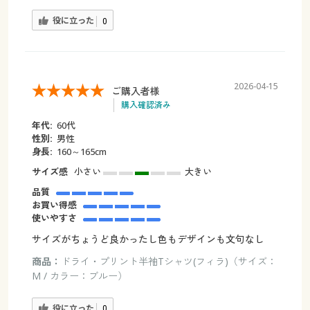
役に立った
0
2026-04-15
ご購入者様
購入確認済み
年代:
60代
性別:
男性
身長:
160～165cm
サイズ感
小さい
大きい
品質
お買い得感
使いやすさ
サイズがちょうど良かったし色もデザインも文句なし
商品：
ドライ・プリント半袖Tシャツ(フィラ)（サイズ：
M / カラー：ブルー）
役に立った
0