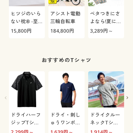
ヒツジのいら
アシスト電動
ベタつきにさ
ない枕® -至
三輪自転車
よなら!夏に心
極-
地いい爽やか
15,800
円
184,800
円
3,289
円～
1
前開きサッカ
ーパジャマ(綿
100%)(半袖)
おすすめのTシャツ
ドライハーフ
ドライ・刺し
ドライクルー
ジップTシャ
ゅうワンポイ
ネックTシャ
ツ(ヘッド)(吸
ント半袖Tシ
ツ(ヘッド)(吸
(
2,299
円～
1,639
円～
1,914
円～
2