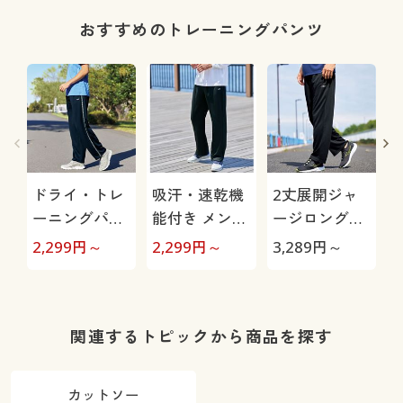
おすすめのトレーニングパンツ
ドライ・トレ
吸汗・速乾機
2丈展開ジャ
ーニングパン
能付き メンズ
ージロングパ
ツ(フィラ)股
スポーツ前開
ンツ(フィラ)
2,299
円～
2,299
円～
3,289
円～
2
下6丈展開(吸
きジャージパ
(吸汗・速乾・
汗・速乾機能
ンツ(フィラ)
UVカット機能
付き)
付き)
き
関連するトピックから商品を探す
カットソー