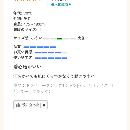
購入確認済み
年代:
70代
性別:
男性
身長:
175～180cm
普段のサイズ:
ｌ
サイズ感
小さい
大きい
品質
お買い得感
使いやすさ
着心地がいい
汗をかいても肌にくっつかなくて動きやすい
商品：
ドライハーフジップTシャツ(ヘッド)（サイズ：L
/ カラー：ブラック）
役に立った
0