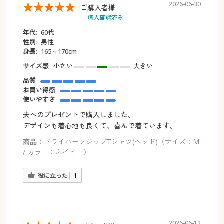
2026-06-30
ご購入者様
購入確認済み
年代:
60代
性別:
男性
身長:
165～170cm
サイズ感
小さい
大きい
品質
お買い得感
使いやすさ
夫へのプレゼントで購入しました。
デザインも着心地も良くて、喜んで着ています。
商品：
ドライハーフジップTシャツ(ヘッド)（サイズ：M
/ カラー：ネイビー）
役に立った
1
2026-06-12