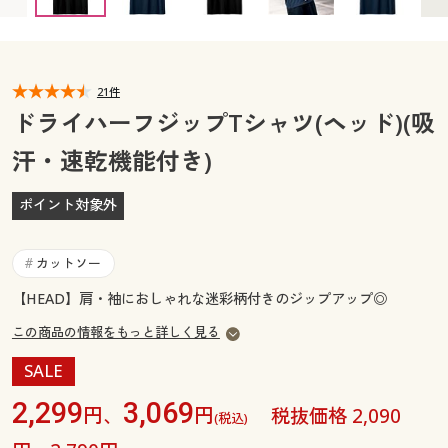
カタログ無料プレゼント
マイページ
会員メニュー
閲覧履歴
21件
マイページ
ドライハーフジップTシャツ(ヘッド)(吸
お気に入り
汗・速乾機能付き)
閲覧履歴
サポート
ポイント対象外
お気に入り
ご利用ガイド
サポート
カットソー
#
よくある質問とお問い合わせ
【HEAD】肩・袖におしゃれな迷彩柄付きのジップアップ◎
ご利用ガイド
この商品の情報をもっと詳しく見る
よくある質問とお問い合わせ
SALE
2,299
3,069
円、
円
税抜価格 2,090
(税込)