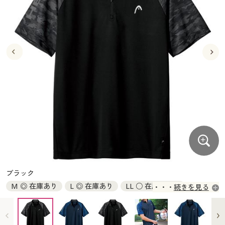
大きいサイズ
制服・スクールすべて
美容・健康・サプリメント
寝具・ベッド
制服・スクール
美容・健康通販すべて
家具・収納
キッチン・雑貨・日用品
バーゲン
大きいサイズ通販すべて
制服・学生服
カーテン・ラグ・ファブリック
大きいサイズ
制服・スクールすべて
美容・健康・サプリメント
寝具・ベッド
詳細検索
バーゲンセール
大きいサイズ レディース服
ジュニア・ティーンズ下着
バーゲン
大きいサイズ通販すべて
制服・学生服
カーテン・ラグ・ファブリック
商品カテゴリ一覧
シークレットセール
大きいサイズ レディース下着
詳細検索
バーゲンセール
大きいサイズ レディース服
ジュニア・ティーンズ下着
カタログ
大きいサイズ メンズ
商品カテゴリ一覧
シークレットセール
大きいサイズ レディース下着
カタログ・チラシからのご注文
カタログ
大きいサイズ 事務・制服
大きいサイズ メンズ
デジタルカタログ
カタログ・チラシからのご注文
ブラック
大きいサイズ 事務・制服
M ◎ 在庫あり
L ◎ 在庫あり
LL ○ 在庫わずか
続きを見る
カタログ無料プレゼント
デジタルカタログ
3L ◎ 在庫あり
5L ○ 在庫わずか
会員メニュー