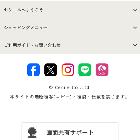
セシールへようこそ
はじめての方へ
ご利用環境について
ショッピングメニュー
セシールご利用規約
プライバシーポリシー
商品カテゴリ
バーゲンセール
ご利用ガイド・お問い合わせ
特定商取引法に基づく表示
古物営業法に基づく表示
カタログ・チラシからのご注
デジタルカタログ
ご注文は
お届けは
文
著作権・商標について
会社案内
交換・返品は
お支払は
カタログ無料プレゼント
特集一覧
© Cecile Co.,Ltd.
会員登録・お客様情報変更に
お客様番号・パスワードをお
本サイトの無断複写(コピー)・複製・転載を禁じます。
プレゼント＆キャンペーン
サイトマップ
ついて
忘れの場合
サイズガイド
よくある質問とお問い合わせ
画面共有サポート