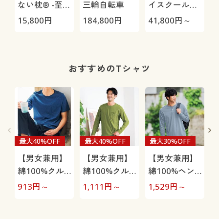
ない枕® -至
三輪自転車
イスクール
極-
HRC-
15,800
円
184,800
円
41,800
円～
4
05S/HRC-10S
おすすめのTシャツ
最大40%OFF
最大40%OFF
最大30%OFF
【男女兼用】
【男女兼用】
【男女兼用】
綿100%クル
綿100%クル
綿100%ヘン
ーネックTシ
ーネックTシ
リーネックT
913
円～
1,111
円～
1,529
円～
9
ャツ(半袖)
ャツ(長袖)
シャツ(長袖)