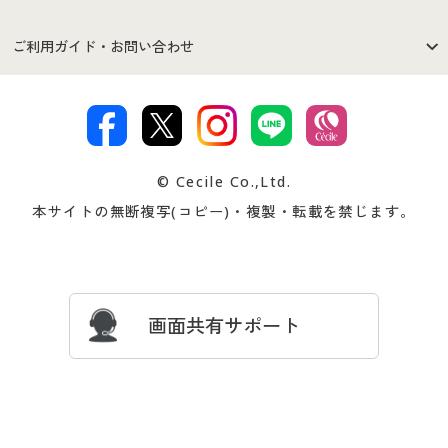
セシールご利用規約
プライバシーポリシー
商品カテゴリ
バーゲンセール
ご利用ガイド・お問い合わせ
特定商取引法に基づく表示
古物営業法に基づく表示
カタログ・チラシからのご注
デジタルカタログ
ご注文は
お届けは
文
著作権・商標について
会社案内
交換・返品は
お支払は
カタログ無料プレゼント
特集一覧
© Cecile Co.,Ltd.
会員登録・お客様情報変更に
お客様番号・パスワードをお
本サイトの無断複写(コピー)・複製・転載を禁じます。
プレゼント＆キャンペーン
サイトマップ
ついて
忘れの場合
サイズガイド
よくある質問とお問い合わせ
画面共有サポート