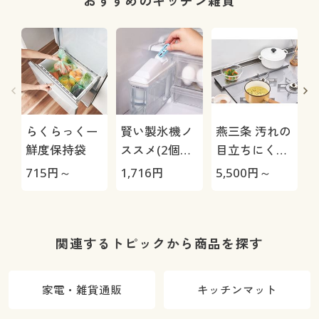
おすすめのキッチン雑貨
らくらっくー
賢い製氷機ノ
燕三条 汚れの
鮮度保持袋
ススメ(2個組)
目立ちにくい
製氷機の除菌
排気口カバー
715
円～
1,716
円
5,500
円～
1
剤
関連するトピックから商品を探す
家電・雑貨通販
キッチンマット