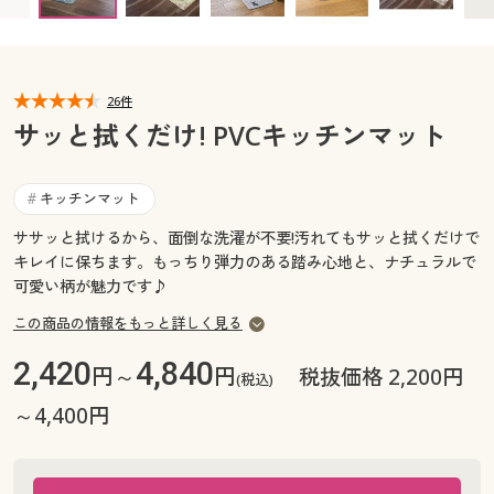
カタログ無料プレゼント
マイページ
会員メニュー
閲覧履歴
26件
マイページ
サッと拭くだけ! PVCキッチンマット
お気に入り
閲覧履歴
キッチンマット
#
サポート
お気に入り
ササッと拭けるから、面倒な洗濯が不要!汚れてもサッと拭くだけで
キレイに保ちます。もっちり弾力のある踏み心地と、ナチュラルで
ご利用ガイド
可愛い柄が魅力です♪
サポート
この商品の情報をもっと詳しく見る
よくある質問とお問い合わせ
ご利用ガイド
2,420
4,840
円～
円
税抜価格 2,200円
(税込)
よくある質問とお問い合わせ
～4,400円