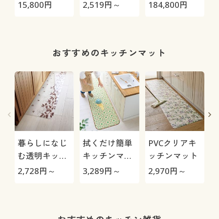
極-
カフェカーテ
H
15,800
円
2,519
円～
184,800
円
4
ン
0
おすすめのキッチンマット
暮らしになじ
拭くだけ簡単
PVCクリアキ
む透明キッチ
キッチンマッ
ッチンマット
ンマット
ト
2,728
円～
3,289
円～
2,970
円～
1