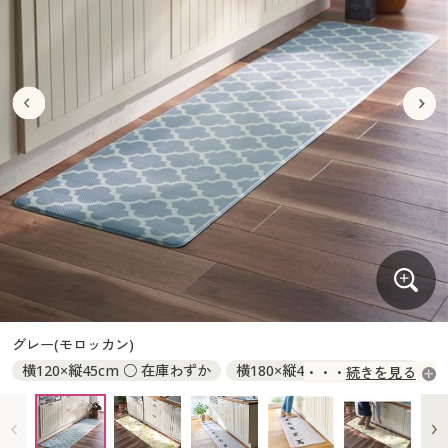
大きいサイズ
制服・スクールすべて
美容・健康・サプリメント
寝具・ベッド
制服・スクール
美容・健康通販すべて
家具・収納
キッチン・雑貨・日用品
バーゲン
大きいサイズ通販すべて
制服・学生服
カーテン・ラグ・ファブリック
大きいサイズ
制服・スクールすべて
美容・健康・サプリメント
寝具・ベッド
詳細検索
バーゲンセール
大きいサイズ レディース服
ジュニア・ティーンズ下着
バーゲン
大きいサイズ通販すべて
制服・学生服
カーテン・ラグ・ファブリック
商品カテゴリ一覧
シークレットセール
大きいサイズ レディース下着
詳細検索
バーゲンセール
大きいサイズ レディース服
ジュニア・ティーンズ下着
カタログ
大きいサイズ メンズ
商品カテゴリ一覧
シークレットセール
大きいサイズ レディース下着
カタログ・チラシからのご注文
カタログ
大きいサイズ 事務・制服
大きいサイズ メンズ
デジタルカタログ
カタログ・チラシからのご注文
グレー(モロッカン)
大きいサイズ 事務・制服
横120×縦45cm ○ 在庫わずか
横180×縦45cm ◎ 在庫あり
続きを見る
カタログ無料プレゼント
デジタルカタログ
横240×縦45cm ◎ 在庫あり
会員メニュー