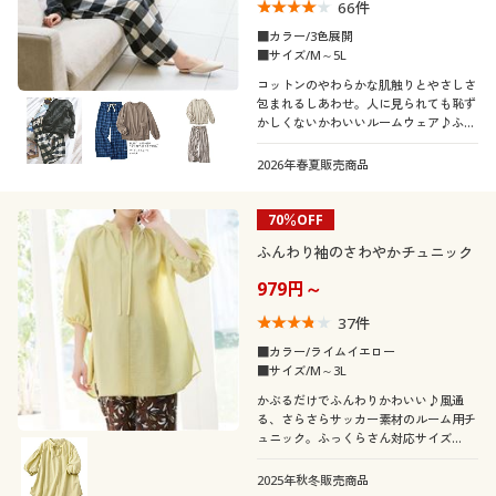
66
件
■カラー/3色展開
■サイズ/M～5L
コットンのやわらかな肌触りとやさしさ
包まれるしあわせ。人に見られても恥ず
かしくないかわいいルームウェア♪ふっ
くらさん対応サイズplump(プランプ)も
あります。
2026年春夏販売商品
70％OFF
ふんわり袖のさわやかチュニック
979円～
37
件
■カラー/ライムイエロー
■サイズ/M～3L
かぶるだけでふんわりかわいい♪風通
る、さらさらサッカー素材のルーム用チ
ュニック。ふっくらさん対応サイズ
plump(プランプ)もあります。
2025年秋冬販売商品