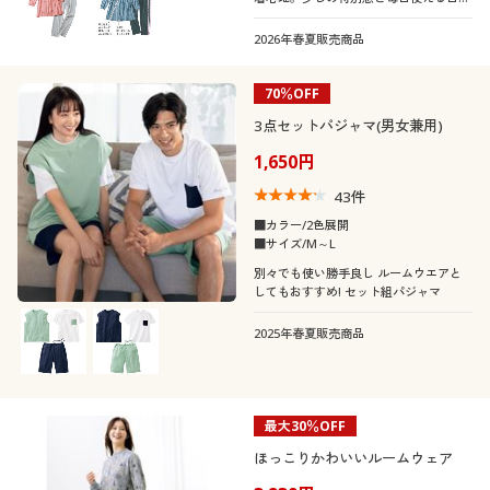
着、だけど想いはたっぷり。大切な方へ
伝えたい、感謝の想いを花々に込めまし
2026年春夏販売商品
た。パッと着られてはだけにくい、打ち
合わせ型ルームウェア。
70％OFF
3点セットパジャマ(男女兼用)
1,650円
43
件
■カラー/2色展開
■サイズ/M～L
別々でも使い勝手良し ルームウエアと
してもおすすめ! セット組パジャマ
2025年春夏販売商品
最大30％OFF
ほっこりかわいいルームウェア