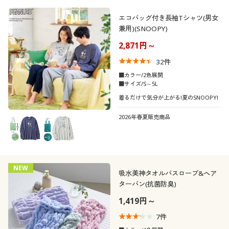
エコバッグ付き長袖Tシャツ(男女
兼用)(SNOOPY)
2,871円～
32
件
■カラー/2色展開
■サイズ/S～5L
着るだけで気分が上がる!夏のSNOOPY!
2026年春夏販売商品
NEW
吸水美神タオルバスローブ&ヘア
ターバン(抗菌防臭)
1,419円～
7
件