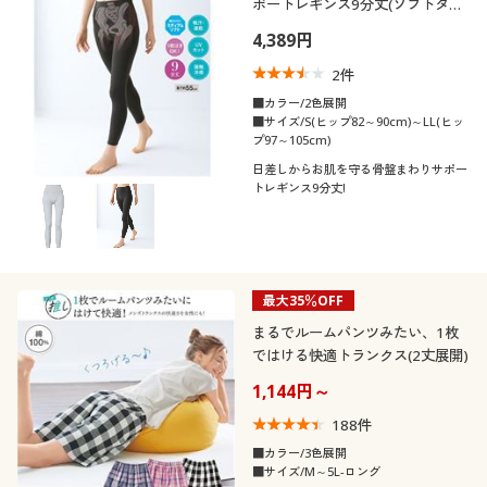
ポートレギンス9分丈(ソフトタイ
プ)
4,389円
2
件
■カラー/2色展開
■サイズ/S(ヒップ82～90cm)～LL(ヒッ
プ97～105cm)
日差しからお肌を守る骨盤まわりサポー
トレギンス9分丈!
最大35％OFF
まるでルームパンツみたい、1枚
ではける快適トランクス(2丈展開)
1,144円～
188
件
■カラー/3色展開
■サイズ/M～5L-ロング