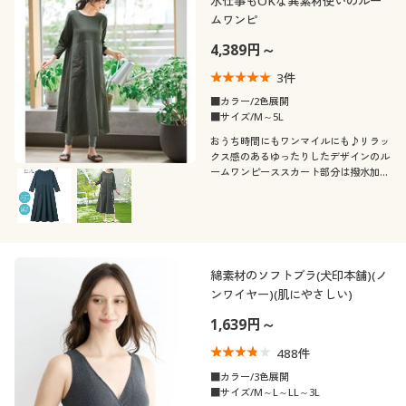
水仕事もOKな異素材使いのルー
ムワンピ
4,389円～
3
件
■カラー/2色展開
■サイズ/M～5L
おうち時間にもワンマイルにも♪リラッ
クス感のあるゆったりしたデザインのル
ームワンピーススカート部分は撥水加工
付きだから家事にもぴったり。ふっくら
さん対応サイズplump(プランプ)もあり
ます。
綿素材のソフトブラ(犬印本舗)(ノ
ンワイヤー)(肌にやさしい)
1,639円～
488
件
■カラー/3色展開
■サイズ/M～L～LL～3L