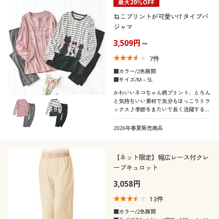
最大20％OFF
ねこプリントが可愛い!Tタイプパ
ジャマ
3,509円～
7
件
■カラー/2色展開
■サイズ/M～5L
かわいいネコちゃん柄プリント、とろん
と気持ちいい素材で気分もほっこりリラ
ックス♪季節をまたいで長く活躍するT
タイプパジャマ。ふっくらさん対応サイ
ズplump(プランプ)もあります。
2026年春夏販売商品
【ネット限定】幅広レース付クレ
ープキュロット
3,058円
13
件
■カラー/2色展開