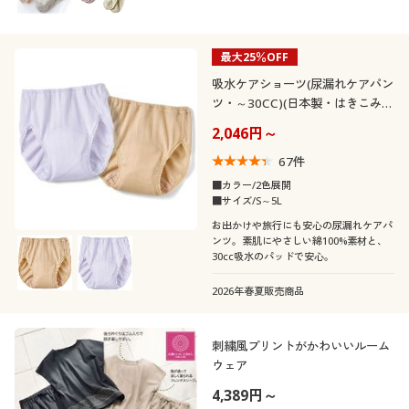
最大25％OFF
吸水ケアショーツ(尿漏れケアパン
ツ・～30CC)(日本製・はきこみ丈
深め)
2,046円～
67
件
■カラー/2色展開
■サイズ/S～5L
お出かけや旅行にも安心の尿漏れケアパ
ンツ。素肌にやさしい綿100%素材と、
30cc吸水のパッドで安心。
2026年春夏販売商品
刺繍風プリントがかわいいルーム
ウェア
4,389円～