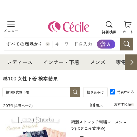
商品を探す
詳細検索
カート
レディース
インナー・下着
レディース通販すべて
レディース
インナー・下着
メンズ
家電・雑
メンズ
インナー・下着通販すべて
レディースファッション
綿100 女性下着
検索結果
家電・雑貨
代表色のみ
メンズ通販すべて
女性下着
絞り込み(
0
)
女性下着
207
4
/
5
表示
件(
ページ)
寝具・インテリア・家具
家電・雑貨すべて
メンズファッション
メンズ下着
在庫
在庫のある商品のみ表示
綿混ストレッチ刺繍レースショー
カテゴリ
美容・健康
寝具・インテリア・家具通販すべて
家電
メンズ下着
ジュニア・ティーンズ下着
ツ(はきこみ丈浅め)