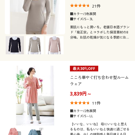
21
件
■カラー/3色展開
■サイズ/S～3L
素肌にもっと潤いを。老舗日本酒ブラン
ド「菊正宗」とコラボした保湿素材の8
分袖。お肌の乾燥が気になる季節におす
すめの肌着です。
最大30％OFF
こころ華やぐ打ち合わせ型ルーム
ウェア
3,839円～
11
件
■カラー/2色展開
■サイズ/S～LL
【いいな、いいね】 母にいいなと思え
るものは、私もいいねと快適に過ごせる
着心地。少しの特別感と毎日使える日常