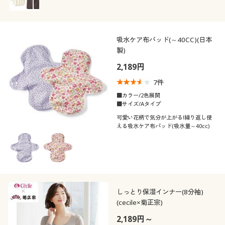
吸水ケア布パッド(～40CC)(日本
製)
2,189円
7
件
■カラー/2色展開
■サイズ/Aタイプ
可愛い花柄で気分が上がる!繰り返し使
える吸水ケア布パッド(吸水量～40cc)
しっとり保湿インナー(8分袖)
(cecile×菊正宗)
2,189円～