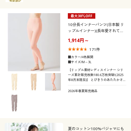
最大30％OFF
10分長インナーパンツ(日本製 リ
ップルインナー)(長年愛されてい
る定番肌着)
1,914円～
171
件
■カラー/4色展開
■サイズ/M～3L
【リップル素材レディスインナー シリ
ーズ累計販売枚数180.6万枚突破!(2025
年8月末現在)】 とびきりのあたたかさ
と、ふわふわやさしいフィット感でロン
グヒット。ふっくらしぼがぬくもりを閉
2026年春夏販売商品
じ込めるリップルインナー(10分長)
夏のコットン100%パジャマにも