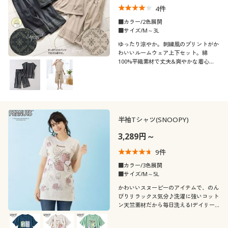
4
件
■カラー/2色展開
■サイズ/M～3L
ゆったり涼やか。刺繍風のプリントがか
わいいルームウェア上下セット。綿
100%平織素材で丈夫&爽やかな着心
地。
半袖Tシャツ(SNOOPY)
3,289円～
9
件
■カラー/3色展開
■サイズ/M～5L
かわいいスヌーピーのアイテムで、のん
びりリラックス気分♪洗濯に強いコット
ン天竺素材だから毎日洗える!デイリー
に大活躍な綿100%半袖Tシャツふっくら
さん対応サイズplump(プランプ)もあり