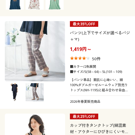
ます。
最大35％OFF
パンツ(上下でサイズが選べるパジ
ャマ)
1,419円～
50
件
■カラー/2色展開
■サイズ/S(58～64)～5L(101～109)
【パンツ単品】素肌に心地いい、綿
100%ダブルガーゼルームウェア別売り
トップス(NH-1195)と組み合わせ自由♪
体型に合わせて、上下別々のサイズを選
びたい!洗い替え用にパンツだけ2枚欲し
2026年春夏販売商品
い…そんなお声から作りました!ふっくら
さん対応サイズplump(プランプ)もあり
ます。
最大25％OFF
カップ付きタンクトップ(綿混素
材・アウターにひびきにくいモー