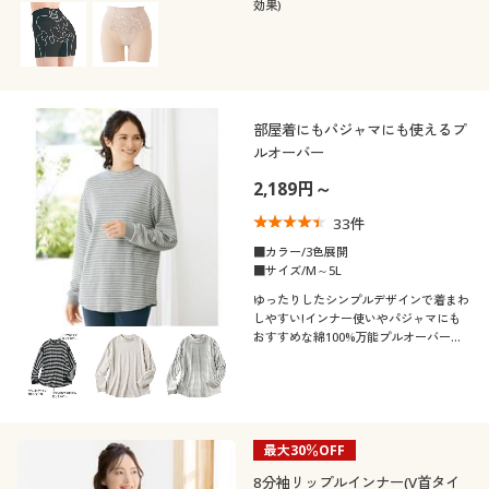
効果)
部屋着にもパジャマにも使えるプ
ルオーバー
2,189円～
33
件
■カラー/3色展開
■サイズ/M～5L
ゆったりしたシンプルデザインで着まわ
しやすい!インナー使いやパジャマにも
おすすめな綿100%万能プルオーバー。
ふっくらさん対応サイズplump(プラン
プ)もあります。
最大30％OFF
8分袖リップルインナー(V首タイ