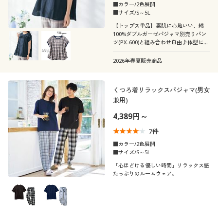
カタログ無料プレゼント
■カラー/2色展開
■サイズ/S～5L
25
25.5
26
26.5
27
会員メニュー
【トップス単品】素肌に心地いい、綿
100%ダブルガーゼパジャマ別売りパン
ツ(PX-600)と組み合わせ自由♪体型に合
マイページ
メンズサイズ
わせて上下別々のサイズを選びたい!洗
S
M
L
LL
3L
5L
い替え用にトップスだけ2枚欲しい…そ
2026年春夏販売商品
んなお声から作りました!ふっくらさん
閲覧履歴
対応サイズplump(プランプ)もありま
カラー
す。
くつろ着リラックスパジャマ(男女
兼用)
お気に入り
4,389円～
サポート
7
件
■カラー/2色展開
ご利用ガイド
■サイズ/S～5L
こだわり条件
「心ほどける優しい時間」リラックス感
柄・デザイン
で絞り込む
たっぷりのルームウェア。
よくある質問とお問い合わせ
襟・ネック
無地
ボーダー
袖
クルーネック・丸首
レギュラーカラー