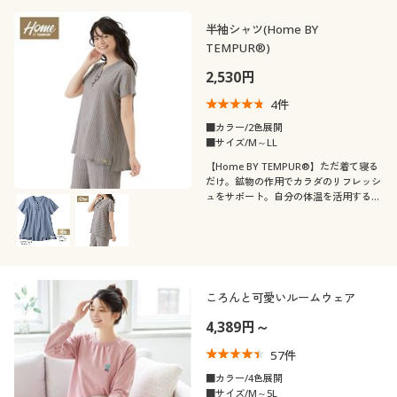
半袖シャツ(Home BY
TEMPUR®)
2,530円
4
件
■カラー/2色展開
■サイズ/M～LL
【Home BY TEMPUR®】ただ着て寝る
だけ。鉱物の作用でカラダのリフレッシ
ュをサポート。自分の体温を活用するの
で心地よい温度でリラックスできます。
首元もすっきり涼しいゆったり半袖シャ
ツ。
ころんと可愛いルームウェア
4,389円～
57
件
■カラー/4色展開
■サイズ/M～5L