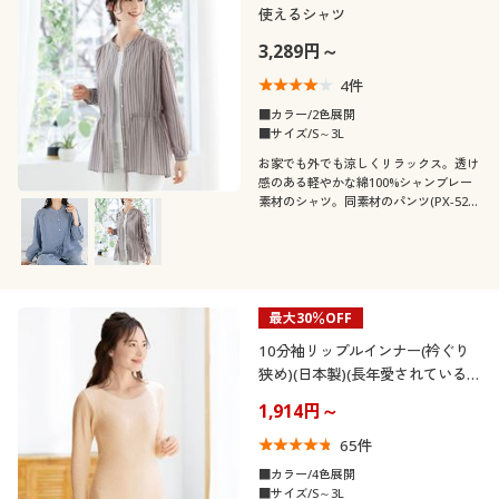
使えるシャツ
3,289円～
4
件
■カラー/2色展開
■サイズ/S～3L
お家でも外でも涼しくリラックス。透け
感のある軽やかな綿100%シャンブレー
素材のシャツ。同素材のパンツ(PX-529)
とコーデしてパジャマ使いもおすすめ。
最大30％OFF
10分袖リップルインナー(衿ぐり
狭め)(日本製)(長年愛されている
定番肌着)
1,914円～
65
件
■カラー/4色展開
■サイズ/S～3L