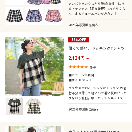
メンズトランクスから発想!女性もはけ
るトランクス【男女兼用】1枚でらくち
ん、まるでルームパンツみたい♪
2026年春夏販売商品
35％OFF
薄くて軽い、ドッキングTシャツ
2,134円～
3
件
■カラー/2色展開
■サイズ/M～3L
ブラウス生地とTシャツがドッキング!切
替部分は薄くて軽いので暑い夏にぴった
りなおうち服。ゆったりシルエットでか
わいく体型カバー。
2026年春夏販売商品