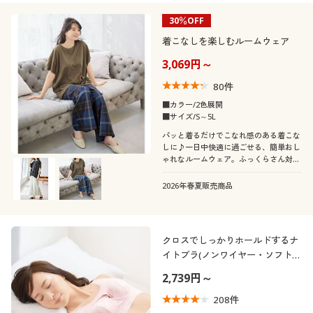
スリット
チェック
30％OFF
素材
長袖
半袖
Ｖネック
ハイネック
着こなしを楽しむルームウェア
ストライプ
花柄
3,069円～
機能・特徴
コットン・綿100
ナイロン
ノースリーブ
七分袖
スキッパー
Ｕネック
80
件
水玉・ドット柄
ワンポイント
シーン
ウォッシャブル(洗
■カラー/2色展開
抗菌防臭
レース
ガーゼ
える)
フレンチスリーブ
ラグランスリーブ
■サイズ/S～5L
オープンカラー・開
タートルネック
刺繍
総柄
テイスト
襟
パッと着るだけでこなれ感のある着こな
旅行
スポーツ
しに♪一日中快適に過ごせる、簡単おし
キルティング
ウール
吸汗速乾
脇汗・汗取り
フレアスリーブ
ゃれなルームウェア。ふっくらさん対応
着用感
ナチュラル
フェミニン
サイズplump(プランプ)もあります。
ボタニカル柄
ペイズリー柄
ノーカラー
2026年春夏販売商品
スウェット
フリース
ストレッチ
冷感・涼感
年代
レギュラー
ゆったり
カジュアル
ベーシック
ノルディック柄
モノトーン
シフォン
サテン
シーズン
ＵＶカット・紫外線
20代
30代
クロスでしっかりホールドするナ
消臭
タイト
対策
エレガント
イトブラ(ノンワイヤー・ソフトブ
ラ)
価格
夏
秋
～
円
絞込
2,739円～
40代
50代
撥水
208
件