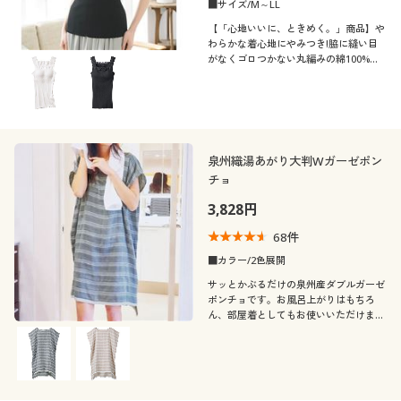
■サイズ/M～LL
【「心地いいに、ときめく。」商品】や
わらかな着心地にやみつき!脇に縫い目
がなくゴロつかない丸編みの綿100%リ
ブインナー(パッド付き)
泉州織湯あがり大判Wガーゼポン
チョ
3,828円
68
件
■カラー/2色展開
サッとかぶるだけの泉州産ダブルガーゼ
ポンチョです。お風呂上がりはもちろ
ん、部屋着としてもお使いいただけま
す。薄手なので涼しく快適で、乾きやす
いのもうれしいポイントです。