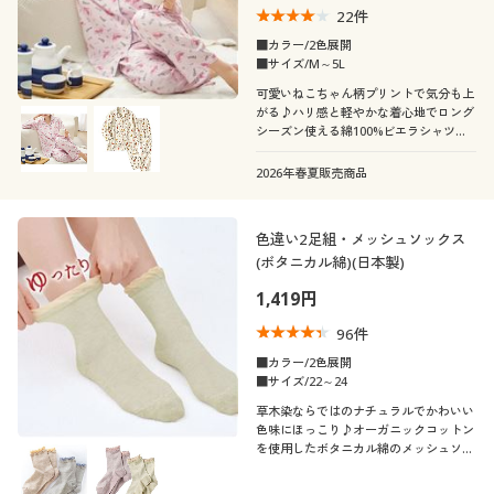
22
件
■カラー/2色展開
■サイズ/M～5L
可愛いねこちゃん柄プリントで気分も上
がる♪ハリ感と軽やかな着心地でロング
シーズン使える綿100%ビエラシャツパ
ジャマふっくらさん対応サイズ
plump(プランプ)もあります。
2026年春夏販売商品
色違い2足組・メッシュソックス
(ボタニカル綿)(日本製)
1,419円
96
件
■カラー/2色展開
■サイズ/22～24
草木染ならではのナチュラルでかわいい
色味にほっこり♪オーガニックコットン
を使用したボタニカル綿のメッシュソッ
クス(色違い2色組)