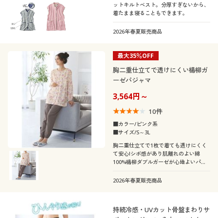
ットキルトベスト。分厚すぎないから、
着たまま寝ることもできます。
2026年春夏販売商品
最大35％OFF
胸二重仕立てで透けにくい楊柳ガ
ーゼパジャマ
3,564円～
10
件
■カラー/ピンク系
■サイズ/S～3L
胸二重仕立てで1枚で着ても透けにくく
て安心!シボ感があり肌離れのよい綿
100%楊柳ダブルガーゼが心地よいパジ
ャマ。入院や部屋着、ギフトにもおすす
めです。Sサイズ、ふっくらさん対応サ
2026年春夏販売商品
イズplump(プランプ)もあります。
持続冷感・UVカット骨盤まわりサ