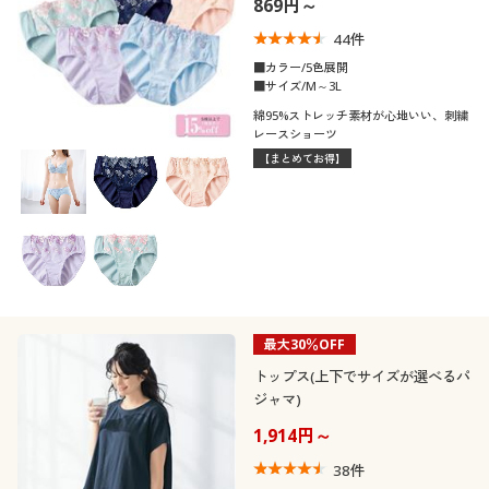
869円～
口コミ
制服・スクール
美容・健康通販すべて
家具・収納
キッチン・雑貨・日用品
(5)
44
件
■カラー/5色展開
(4〜4.9)
大きいサイズ
制服・スクールすべて
美容・健康・サプリメント
寝具・ベッド
■サイズ/M～3L
綿95%ストレッチ素材が心地いい、刺繍
(3〜3.9)
レースショーツ
バーゲン
大きいサイズ通販すべて
制服・学生服
カーテン・ラグ・ファブリック
【まとめてお得】
(2〜2.9)
詳細検索
バーゲンセール
大きいサイズ レディース服
ジュニア・ティーンズ下着
レディースサ
S
M
L
LL
3L
4L
イズ
商品カテゴリ一覧
シークレットセール
大きいサイズ レディース下着
5L
6L
7L
8L
カタログ
大きいサイズ メンズ
ブラカップサ
最大30％OFF
A
B
C
D
E
F
イズ
カタログ・チラシからのご注文
トップス(上下でサイズが選べるパ
大きいサイズ 事務・制服
ジャマ)
G
H
デジタルカタログ
1,914円～
38
件
靴・靴下サイ
22
22.5
23
23.5
24
24.5
ズ