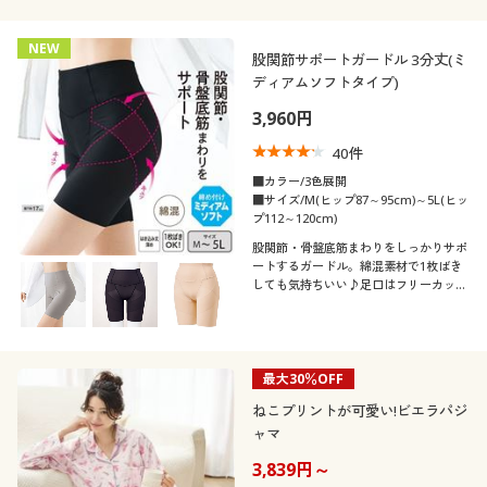
NEW
股関節サポートガードル 3分丈(ミ
ディアムソフトタイプ)
3,960円
40
件
■カラー/3色展開
■サイズ/M(ヒップ87～95cm)～5L(ヒッ
プ112～120cm)
股関節・骨盤底筋まわりをしっかりサポ
ートするガードル。綿混素材で1枚ばき
しても気持ちいい♪足口はフリーカット
で段差ができにくいシンプルガードル
(股下約17cm)。
最大30％OFF
ねこプリントが可愛い!ビエラパジ
ャマ
3,839円～