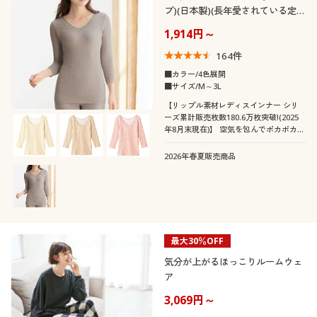
プ)(日本製)(長年愛されている定
番肌着)
1,914円～
164
件
■カラー/4色展開
■サイズ/M～3L
【リップル素材レディスインナー シリ
ーズ累計販売枚数180.6万枚突破!(2025
年8月末現在)】 空気を包んでポカポカあ
ったか!リップルインナーの8分袖
2026年春夏販売商品
最大30％OFF
気分が上がるほっこりルームウェ
ア
3,069円～