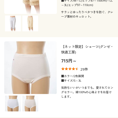
■サイズ/M～L(ヒップ87～100cm)～LL
～3L(ヒップ97～110cm)
サラッとゆったりベタつきを防ぐ、クレ
ープ素材のキュロット。
【ネット限定】ショーツ(グンゼ・
快適工房)
715円～
29
件
■カラー/2色展開
■サイズ/S～3L
気持ちいいがいつまでも。愛されてロン
グセラー。綿100%の心地よさをお届け
します。