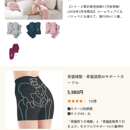
【シリーズ累計販売枚数11万枚突破!
(2026年3月末現在)】ルームウェアにも
パジャマにも使えて、綿100%ミニ裏毛
の肌ざわりもうれしい、レディーススウ
ェット!ふっくらさん対応サイズ
plump(プランプ)もあります。
骨盤補整・骨盤底筋Wサポートガ
ードル
5,980円
15
件
■カラー/2色展開
■サイズ/M～3L
「骨盤周りの補整」と「骨盤底筋周り引
き上げ」をダブルでサポート!(※着用中