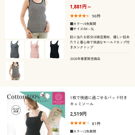
ルドカップ)
1,881円～
96
件
■カラー/4色展開
■サイズ/M～5L
肌に当たる部分は綿混素材、優しい肌あ
たりと着心地で快適なモールドカップ付
きタンクトップ
2026年春夏販売商品
1枚で快適に過ごせるパッド付き
キャミソール
2,519円
81
件
■カラー/2色展開