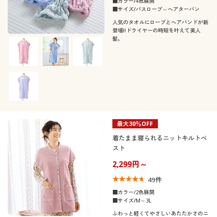
■カラー/4色展開
■サイズ/バスローブ～ヘアターバン
人気のタオルにローブとヘアバンドが新
登場!!ドライヤーの時短を叶えて美人
髪。
最大30％OFF
着たまま寝られるニットキルトベ
スト
2,299円～
49
件
■カラー/2色展開
■サイズ/M～3L
ふわっと軽くてやさしいあたたかさのニ