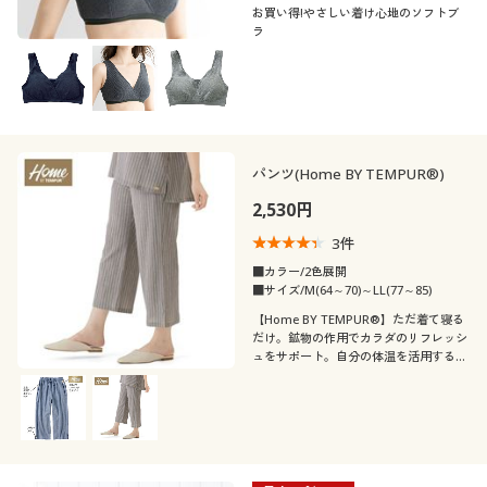
お買い得!やさしい着け心地のソフトブ
ラ
パンツ(Home BY TEMPUR®)
2,530円
3
件
■カラー/2色展開
■サイズ/M(64～70)～LL(77～85)
【Home BY TEMPUR®】ただ着て寝る
だけ。鉱物の作用でカラダのリフレッシ
ュをサポート。自分の体温を活用するの
で心地よい温度でリラックスできます。
スッキリ丈で涼しい!クロップドパン
ツ。