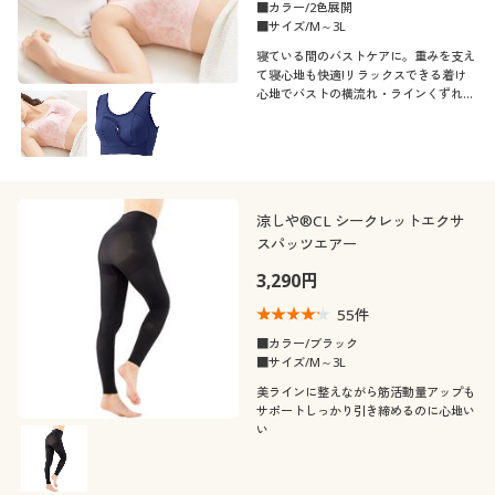
春
冬
■カラー/2色展開
60代
■サイズ/M～3L
閉じる
寝ている間のバストケアに。重みを支え
て寝心地も快適!リラックスできる着け
心地でバストの横流れ・ラインくずれを
防ぐナイトブラ
涼しや®CL シークレットエクサ
スパッツエアー
3,290円
55
件
■カラー/ブラック
■サイズ/M～3L
美ラインに整えながら筋活動量アップも
サポートしっかり引き締めるのに心地い
い