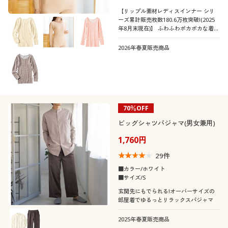
【リップル素材レディスインナー シリ
ーズ累計販売枚数180.6万枚突破!(2025
年8月末現在)】 ふわふわポカポカな着心
地で人気のリップルインナー10分袖(衿
ぐり狭め)
2026年春夏販売商品
70％OFF
ビッグシャツパジャマ(男女兼用)
1,760円
29
件
■カラー/ホワイト
■サイズ/S
玄関先にもでられる!オーバーサイズの
部屋着でゆるっとリラックスパジャマ
2025年春夏販売商品