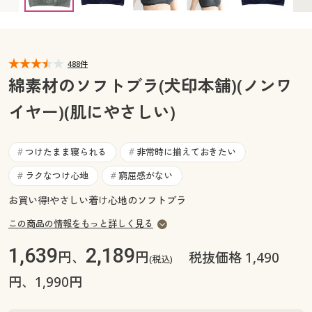
カタログ無料プレゼント
マイページ
会員メニュー
閲覧履歴
488件
マイページ
綿素材のソフトブラ(犬印本舗)(ノンワ
お気に入り
イヤー)(肌にやさしい)
閲覧履歴
サポート
お気に入り
つけたまま寝られる
非常時に揃えておきたい
#
#
ご利用ガイド
ラクなつけ心地
窮屈感がない
#
#
サポート
お買い得!やさしい着け心地のソフトブラ
よくある質問とお問い合わせ
ご利用ガイド
この商品の情報をもっと詳しく見る
1,639
2,189
円、
円
よくある質問とお問い合わせ
税抜価格 1,490
(税込)
円、1,990円