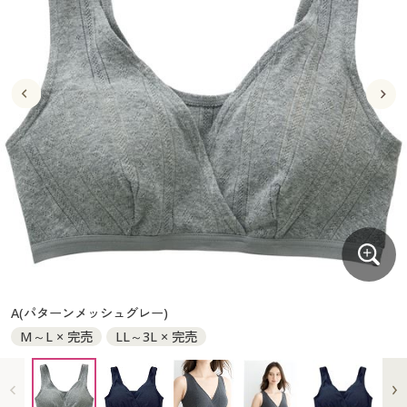
大きいサイズ
制服・スクールすべて
美容・健康・サプリメント
寝具・ベッド
制服・スクール
美容・健康通販すべて
家具・収納
キッチン・雑貨・日用品
バーゲン
大きいサイズ通販すべて
制服・学生服
カーテン・ラグ・ファブリック
大きいサイズ
制服・スクールすべて
美容・健康・サプリメント
寝具・ベッド
詳細検索
バーゲンセール
大きいサイズ レディース服
ジュニア・ティーンズ下着
バーゲン
大きいサイズ通販すべて
制服・学生服
カーテン・ラグ・ファブリック
商品カテゴリ一覧
シークレットセール
大きいサイズ レディース下着
詳細検索
バーゲンセール
大きいサイズ レディース服
ジュニア・ティーンズ下着
カタログ
大きいサイズ メンズ
商品カテゴリ一覧
シークレットセール
大きいサイズ レディース下着
カタログ・チラシからのご注文
カタログ
大きいサイズ 事務・制服
大きいサイズ メンズ
デジタルカタログ
カタログ・チラシからのご注文
A(パターンメッシュグレー)
大きいサイズ 事務・制服
M～L × 完売
LL～3L × 完売
カタログ無料プレゼント
デジタルカタログ
会員メニュー