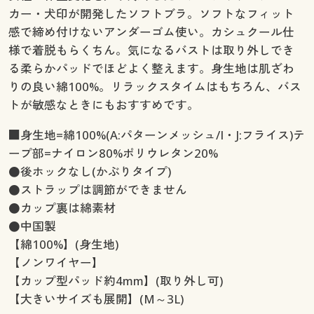
カー・犬印が開発したソフトブラ。ソフトなフィット
感で締め付けないアンダーゴム使い。カシュクール仕
様で着脱もらくちん。気になるバストは取り外しでき
る柔らかパッドでほどよく整えます。身生地は肌ざわ
りの良い綿100%。リラックスタイムはもちろん、バス
トが敏感なときにもおすすめです。
■身生地=綿100%(A:パターンメッシュ/I・J:フライス)テ
ープ部=ナイロン80%ポリウレタン20%
●後ホックなし(かぶりタイプ)
●ストラップは調節ができません
●カップ裏は綿素材
●中国製
【綿100%】(身生地)
【ノンワイヤー】
【カップ型パッド約4mm】(取り外し可)
【大きいサイズも展開】(M～3L)