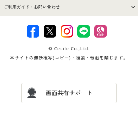
セシールご利用規約
プライバシーポリシー
商品カテゴリ
バーゲンセール
ご利用ガイド・お問い合わせ
特定商取引法に基づく表示
古物営業法に基づく表示
カタログ・チラシからのご注
デジタルカタログ
ご注文は
お届けは
文
著作権・商標について
会社案内
交換・返品は
お支払は
カタログ無料プレゼント
特集一覧
© Cecile Co.,Ltd.
会員登録・お客様情報変更に
お客様番号・パスワードをお
本サイトの無断複写(コピー)・複製・転載を禁じます。
プレゼント＆キャンペーン
サイトマップ
ついて
忘れの場合
サイズガイド
よくある質問とお問い合わせ
画面共有サポート