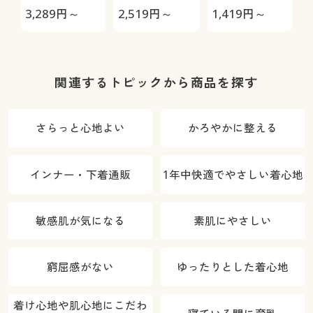
枚組(ソフトワ
枚組(ワイヤー
ワイヤー)
3,289
円～
2,519
円～
1,419
円～
2
イヤー入り・
入り・フルカ
フルカップ)
ップ)
関連するトピックから商品を探す
さらっと心地よい
かろやかに整える
インナー・下着通販
1年中快適でやさしい着心地
敏感肌が気になる
素肌にやさしい
窮屈感がない
ゆったりとした着心地
着け心地や肌心地にこだわ