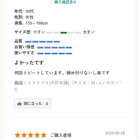
購入確認済み
年代:
50代
性別:
女性
身長:
155～160cm
サイズ感
小さい
大きい
品質
お買い得感
使いやすさ
よかったです
何回リピートしています。締め付けないし楽です
商品：
ソフトブラ(犬印本舗)（サイズ：M～L / カラー：
I）
役に立った
0
2026-06-28
ご購入者様