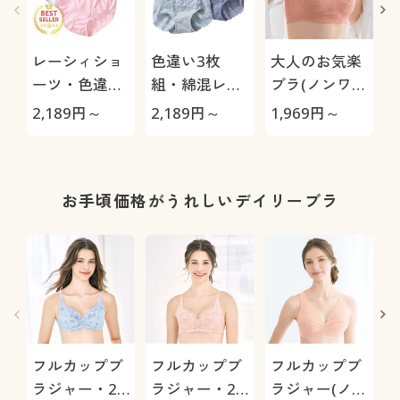
レーシィショ
色違い3枚
大人のお気楽
ーツ・色違い
組・綿混レー
ブラ(ノンワイ
3枚組(綿
シィショーツ
ヤー・ソフト
2,189
円～
2,189
円～
1,969
円～
2
100%・はき
(ストレッチ)
ブラ)
こみ丈スタン
(はきこみ丈ス
ダード)
タンダード)
お手頃価格がうれしいデイリーブラ
フルカップブ
フルカップブ
フルカップブ
ラジャー・2
ラジャー・2
ラジャー(ノン