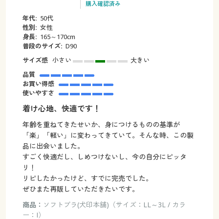
購入確認済み
年代:
50代
性別:
女性
身長:
165～170cm
普段のサイズ:
D90
サイズ感
小さい
大きい
品質
お買い得感
使いやすさ
着け心地、快適です！
年齢を重ねてきたせいか、身につけるものの基準が
「楽」「軽い」に変わってきていて。そんな時、この製
品に出会いました。
すごく快適だし、しめつけないし、今の自分にピッタ
リ！
リピしたかったけど、すでに完売でした。
ぜひまた再販していただきたいです。
商品：
ソフトブラ(犬印本舗)（サイズ：LL～3L / カラ
ー：I）