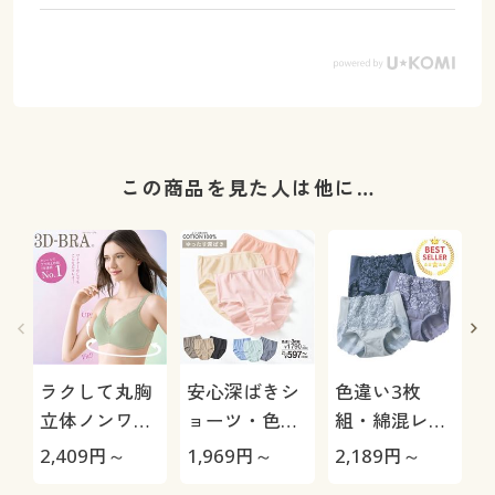
この商品を見た人は他に…
ラクして丸胸
安心深ばきシ
色違い3枚
立体ノンワイ
ョーツ・色違
組・綿混レー
ヤー3Dブラ
い3枚組(綿
シィショーツ
2,409
円～
1,969
円～
2,189
円～
2
®(スタンダー
100%)(お腹・
(ストレッチ)