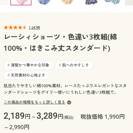
カタログ無料プレゼント
マイページ
会員メニュー
閲覧履歴
1,247件
マイページ
レーシィショーツ・色違い3枚組(綿
お気に入り
100%・はきこみ丈スタンダード)
閲覧履歴
サポート
お気に入り
清楚かつ華やかな印象
肌へのやさしさ
#
#
ご利用ガイド
天然素材の心地よさ
#
サポート
肌当たりやさしい綿100%素材。レースたっぷりエレガントなスタ
よくある質問とお問い合わせ
ご利用ガイド
ンダードショーツをデイリー使いにうれしい色違い3枚組で。
この商品の情報をもっと詳しく見る
よくある質問とお問い合わせ
2,189
3,289
円～
円
税抜価格 1,990円
(税込)
～2,990円