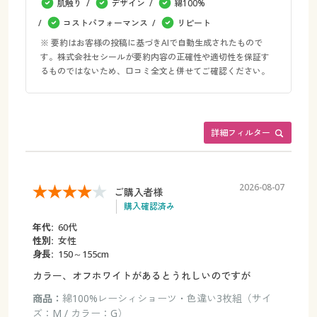
肌触り
デザイン
綿100%
コストパフォーマンス
リピート
※ 要約はお客様の投稿に基づきAIで自動生成されたもので
す。株式会社セシールが要約内容の正確性や適切性を保証す
るものではないため、口コミ全文と併せてご確認ください。
詳細フィルター
2026-08-07
ご購入者様
購入確認済み
年代:
60代
性別:
女性
身長:
150～155cm
カラー、オフホワイトがあるとうれしいのですが
商品：
綿100%レーシィショーツ・色違い3枚組（サイ
ズ：M / カラー：G）