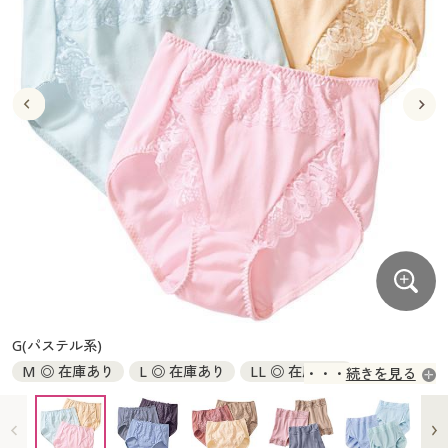
大きいサイズ
制服・スクールすべて
美容・健康・サプリメント
寝具・ベッド
制服・スクール
美容・健康通販すべて
家具・収納
キッチン・雑貨・日用品
バーゲン
大きいサイズ通販すべて
制服・学生服
カーテン・ラグ・ファブリック
大きいサイズ
制服・スクールすべて
美容・健康・サプリメント
寝具・ベッド
詳細検索
バーゲンセール
大きいサイズ レディース服
ジュニア・ティーンズ下着
バーゲン
大きいサイズ通販すべて
制服・学生服
カーテン・ラグ・ファブリック
商品カテゴリ一覧
シークレットセール
大きいサイズ レディース下着
詳細検索
バーゲンセール
大きいサイズ レディース服
ジュニア・ティーンズ下着
カタログ
大きいサイズ メンズ
商品カテゴリ一覧
シークレットセール
大きいサイズ レディース下着
カタログ・チラシからのご注文
カタログ
大きいサイズ 事務・制服
大きいサイズ メンズ
デジタルカタログ
カタログ・チラシからのご注文
G(パステル系)
大きいサイズ 事務・制服
M ◎ 在庫あり
L ◎ 在庫あり
LL ◎ 在庫あり
続きを見る
カタログ無料プレゼント
デジタルカタログ
3L ◎ 在庫あり
5L ◎ 在庫あり
会員メニュー