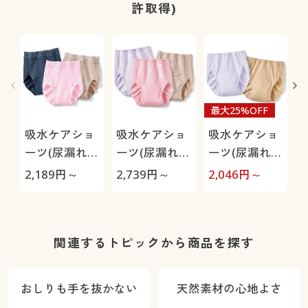
許取得)
最大25%OFF
吸水ケアショ
吸水ケアショ
吸水ケアショ
ーツ(尿漏れケ
ーツ(尿漏れケ
ーツ(尿漏れケ
アパンツ・～
アパンツ・～
アパンツ・～
2,189
円～
2,739
円～
2,046
円～
3
15CC)(日本
50CC)(日本
30CC)(日本
1
製・はきこみ
製・はきこみ
製・はきこみ
丈深め)
丈深め)
丈深め)
関連するトピックから商品を探す
おしりも手を抜かない
天然素材の心地よさ