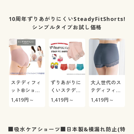
ドタイプ)(ノ
足口締めつけ
(はきこみ丈ス
ンワイヤー・
にくいやわら
タンダード)
3/4モールド
かゴム)(はき
10周年ずりあがりにくいSteadyFitShorts!
カップ)(サー
こみ丈深め)
シンプルタイプお試し価格
ドウェーブブ
ラ)
ステディフィ
ずりあがりに
大人世代のス
ット®ショー
くいステディ
テディフィッ
ツ(はきこみ丈
フィット®シ
ト®ショーツ
1,419
円～
1,419
円～
1,419
円～
深め・シンプ
ョーツ(綿混・
(はきこみ丈深
ルゴムタイプ)
足口レース・
め)
はきこみ丈浅
め)
■吸水ケアショーツ■日本製&横漏れ防止(特