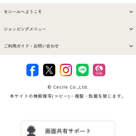
セシールへようこそ
はじめての方へ
ご利用環境について
ショッピングメニュー
セシールご利用規約
プライバシーポリシー
商品カテゴリ
バーゲンセール
ご利用ガイド・お問い合わせ
特定商取引法に基づく表示
古物営業法に基づく表示
カタログ・チラシからのご注
デジタルカタログ
ご注文は
お届けは
文
著作権・商標について
会社案内
交換・返品は
お支払は
カタログ無料プレゼント
特集一覧
© Cecile Co.,Ltd.
会員登録・お客様情報変更に
お客様番号・パスワードをお
本サイトの無断複写(コピー)・複製・転載を禁じます。
プレゼント＆キャンペーン
サイトマップ
ついて
忘れの場合
サイズガイド
よくある質問とお問い合わせ
画面共有サポート