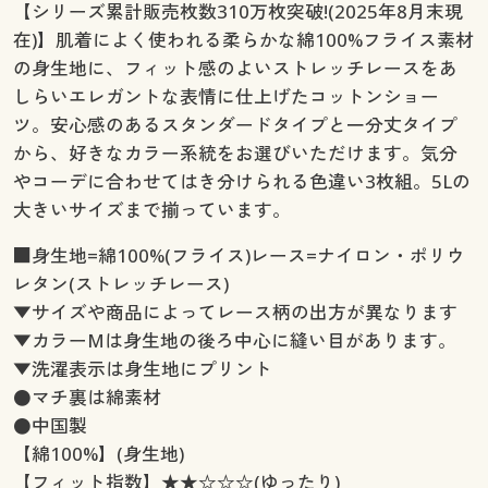
【シリーズ累計販売枚数310万枚突破!(2025年8月末現
在)】肌着によく使われる柔らかな綿100%フライス素材
の身生地に、フィット感のよいストレッチレースをあ
しらいエレガントな表情に仕上げたコットンショー
ツ。安心感のあるスタンダードタイプと一分丈タイプ
から、好きなカラー系統をお選びいただけます。気分
やコーデに合わせてはき分けられる色違い3枚組。5Lの
大きいサイズまで揃っています。
■身生地=綿100%(フライス)レース=ナイロン・ポリウ
レタン(ストレッチレース)
▼サイズや商品によってレース柄の出方が異なります
▼カラーMは身生地の後ろ中心に縫い目があります。
▼洗濯表示は身生地にプリント
●マチ裏は綿素材
●中国製
【綿100%】(身生地)
【フィット指数】★★☆☆☆(ゆったり)