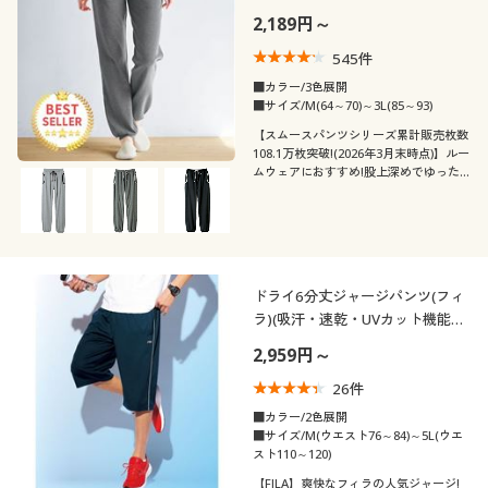
吸汗速乾
着用感
対策
フェミニン
ベーシック
2,189円～
サテン
デニム
545
件
年代
レギュラー
ゆったり
抗菌防臭
冷感・涼感
カジュアル
シック
■カラー/3色展開
■サイズ/M(64～70)～3L(85～93)
シーズン
20代
30代
【スムースパンツシリーズ累計販売枚数
タイト
108.1万枚突破!(2026年3月末時点)】ルー
ムウェアにおすすめ!股上深めでゆった
価格
冬
秋
～
円
絞込
40代
50代
りはける、人気の綿100%定番スウェッ
トパンツ!
夏
春
60代
閉じる
ドライ6分丈ジャージパンツ(フィ
ラ)(吸汗・速乾・UVカット機能付
き)
2,959円～
26
件
■カラー/2色展開
■サイズ/M(ウエスト76～84)～5L(ウエ
スト110～120)
【FILA】爽快なフィラの人気ジャージ!