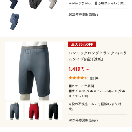
みがありながら、着心地はふんわり柔ら
か!抗菌・防臭仕上げの綿100%スウェッ
トパンツ
2026年春夏販売商品
最大35％OFF
ハンモックロングトランクス(スリ
ムタイプ)(吸汗速乾)
1,419円～
35
件
■カラー/3色展開
■サイズ/M(ウエスト76～84)～3L(ウエ
スト98～108)
内股の不快感・ムレも軽減!収まり対
策。
2026年春夏販売商品