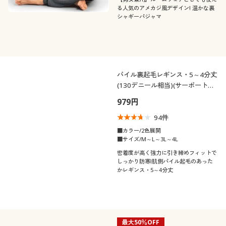
る人気のアメカジ風デザイン! 温かな裏
シャギーパジャマ
パイル裏起毛レギンス・5～4分丈
(130デニール相当)(サーポート感
強め)(日本製)
979円
94
件
■カラー/2色展開
■サイズ/M～L～3L～4L
密着度が高く強力に引き締めフィットで
しっかり防寒!肌側パイル起毛のあった
かレギンス・5～4分丈
最大50％OFF