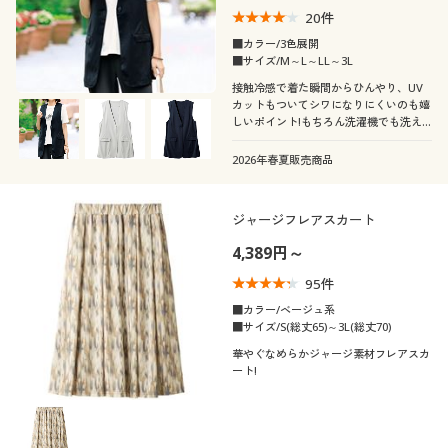
20
件
■カラー/3色展開
■サイズ/M～L～LL～3L
接触冷感で着た瞬間からひんやり、UV
カットもついてシワになりにくいのも嬉
しいポイント!もちろん洗濯機でも洗え
ます!
2026年春夏販売商品
ジャージフレアスカート
4,389円～
95
件
■カラー/ベージュ系
■サイズ/S(総丈65)～3L(総丈70)
華やぐなめらかジャージ素材フレアスカ
ート!