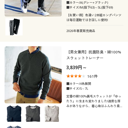
■カラー/A(グレー+ブラック)
■サイズ/M(股下63)～5L(股下69)
【お買い得】色違い2本組ロングパンツ
は毎日運動ではき回しに便利!
2026年春夏販売商品
【男女兼用】抗菌防臭・綿100%
スウェットトレーナー
3,839円～
161
件
■カラー/4色展開
■サイズ/S～7L
定番の綿100%裏毛スウェットが『ゆっ
たり』に生まれ変わりました!適度な厚
みがありながら、着心地はふんわり柔ら
か!抗菌・防臭仕上げの綿100%スウェッ
トトレーナー