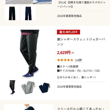
【FILA】前開き仕様で着脱がラクのジャ
ージパンツ◎
2026年春夏販売商品
最大40％OFF
裏シャギースウェットジョガーパ
ンツ
2,629円～
24
件
■カラー/3色展開
■サイズ/S(68～76)～5L(110～120)
なめらかぬくぬく、裏シャギー!
2026年春夏販売商品
フリースだから軽くてあったか・