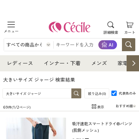
商品を探す
詳細検索
カート
レディース
インナー・下着
レディース通販すべて
レディース
インナー・下着
メンズ
家電・雑
メンズ
インナー・下着通販すべて
レディースファッション
大きいサイズ ジャージ
検索結果
家電・雑貨
代表色のみ
メンズ通販すべて
女性下着
絞り込み(
0
)
女性下着
69
1
/
2
表示
件(
ページ)
寝具・インテリア・家具
家電・雑貨すべて
メンズファッション
メンズ下着
在庫
在庫のある商品のみ表示
吸汗速乾スマートドライ®パンツ
カテゴリ
美容・健康
寝具・インテリア・家具通販すべて
家電
メンズ下着
ジュニア・ティーンズ下着
(肌側メッシュ)