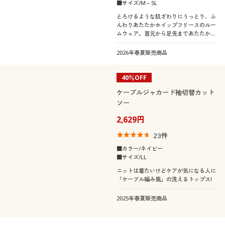
■サイズ/M～5L
とろけるような肌ざわりにうっとり、ふ
んわりあたたかホイップフリースのルー
ムウェア。首元から足先まであたたかな
だけでなく、ゆったりラクで動きやすい
から、一日中快適に過ごせます。ふっく
2026年春夏販売商品
らさん対応サイズplump(プランプ)もあ
ります。
40％OFF
ケーブルジャカード袖切替カット
ソー
2,629円
23
件
■カラー/ネイビー
■サイズ/LL
ニットは着たいけどケアが気になる人に
「ケーブル編み風」の洗えるトップス!
2025年春夏販売商品