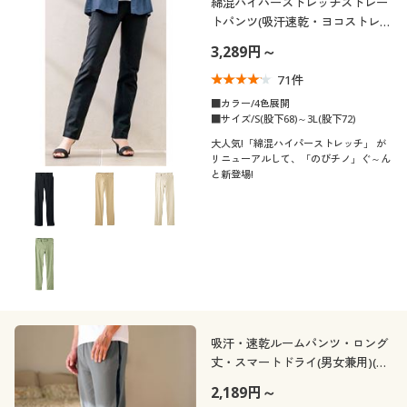
綿混ハイパーストレッチストレー
トパンツ(吸汗速乾・ヨコストレッ
チ)
3,289円～
71
件
■カラー/4色展開
■サイズ/S(股下68)～3L(股下72)
大人気!「綿混ハイパーストレッチ」 が
リニューアルして、「のびチノ」ぐ～ん
と新登場!
吸汗・速乾ルームパンツ・ロング
丈・スマートドライ(男女兼用)(ス
マートドライ+Cool®)
2,189円～