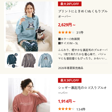
最大20％OFF
プリントにときめく!ぬくもりプル
オーバー
2,629円～
31
件
■カラー/3色展開
■サイズ/M～5L
ふんわり、軽やかな裏起毛のプルオーバ
ー。1枚であたたかな着心地で、パジャ
マにも普段着にもぴったり。かわいいプ
リント柄でときめきを♪ふっくらさん対
応サイズplump(プランプ)もあります。
2026年春夏販売商品
最大30％OFF
シャギー裏起毛のロゴ入りプルオ
ーバー
1,914円～
134
件