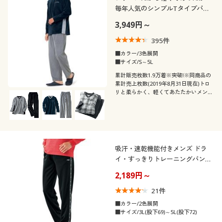
毎年人気のシンプルTタイプパジ
ャマ(男女兼用)Vネック
3,949円～
395
件
■カラー/3色展開
■サイズ/S～5L
累計販売枚数1.9万着※突破!※同商品の
累計売上枚数(2019年8月31日現在)トロ
リと柔らかく、軽くてあたたかいメンズ
のためのフリースルームウェア【男女兼
用】冬の部屋着にぴったり。
吸汗・速乾機能付きメンズ ドラ
イ・すっきりトレーニングパンツ
(フィラ)
2,189円～
21
件
■カラー/2色展開
■サイズ/3L(股下69)～5L(股下72)