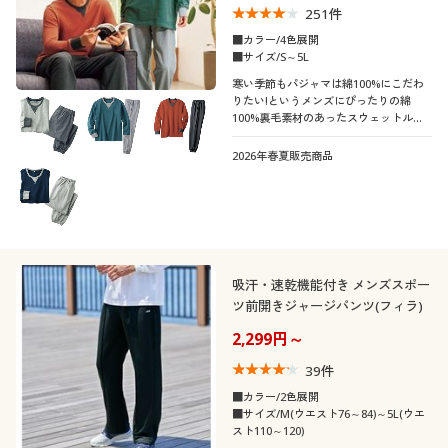
251
件
■カラー/4色展開
■サイズ/S～5L
寒い季節もパジャマは綿100%にこだわ
りたい!というメンズにぴったりの綿
100%裏毛素材のあったスウェットルー
ムウェア。しっかりした生地感と温かさ
を備えた昨年人気の部屋着に新色登場!
2026年春夏販売商品
【男女兼用】綿100%なので静電気も起
こりづらい
吸汗・速乾機能付き メンズスポー
ツ前開きジャージパンツ(フィラ)
2,299円～
39
件
■カラー/2色展開
■サイズ/M(ウエスト76～84)～5L(ウエ
スト110～120)