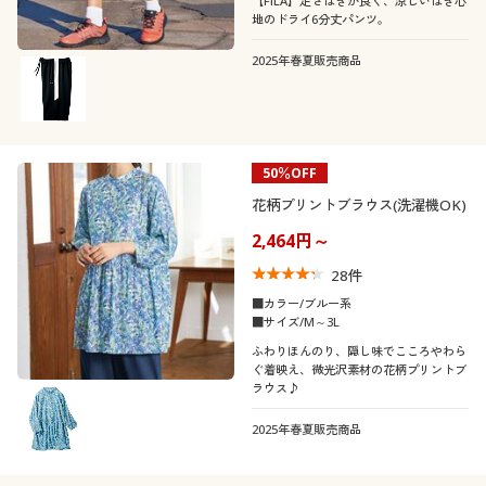
【FILA】足さばきが良く、涼しいはき心
地のドライ6分丈パンツ。
2025年春夏販売商品
50％OFF
花柄プリントブラウス(洗濯機OK)
2,464円～
28
件
■カラー/ブルー系
■サイズ/M～3L
ふわりほんのり、隠し味でこころやわら
ぐ着映え、微光沢素材の花柄プリントブ
ラウス♪
2025年春夏販売商品