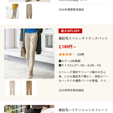
2026年春夏販売商品
最大50％OFF
裏起毛ストレッチトラックパンツ
2,189円～
39
件
■カラー/2色展開
■サイズ/LL(77～85)～3L(85～93)
ストレッチ素材でジャージ級のはき心
地。しかも裏起毛で暖かく、体型カバー
もバッチリの優秀パンツが登場。ラフ&
フェミニンに着こなせば、気分はパリジ
ェンヌ風!
2025年秋冬販売商品
裏起毛ハイテンションストレート