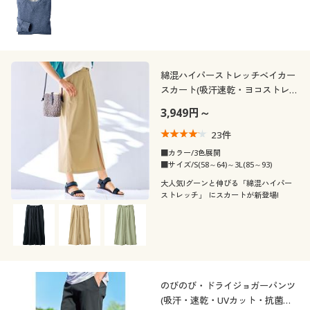
綿混ハイパーストレッチベイカー
スカート(吸汗速乾・ヨコストレッ
チ)
3,949円～
23
件
■カラー/3色展開
■サイズ/S(58～64)～3L(85～93)
大人気!グーンと伸びる「綿混ハイパー
ストレッチ」 にスカートが新登場!
のびのび・ドライジョガーパンツ
(吸汗・速乾・UVカット・抗菌防