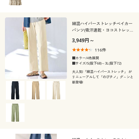
綿混ハイパーストレッチベイカー
パンツ(吸汗速乾・ヨコストレッ
チ)
3,949円～
116
件
■カラー/4色展開
■サイズ/S(股下68)～3L(股下72)
大人気!「綿混ハイパーストレッチ」 が
リニューアルして「のびチノ」グ～ンと
新登場!