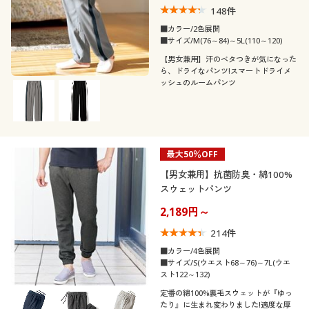
148
件
■カラー/2色展開
■サイズ/M(76～84)～5L(110～120)
【男女兼用】汗のベタつきが気になった
ら、ドライなパンツ!スマートドライメ
ッシュのルームパンツ
最大50％OFF
【男女兼用】抗菌防臭・綿100%
スウェットパンツ
2,189円～
214
件
■カラー/4色展開
■サイズ/S(ウエスト68～76)～7L(ウエ
スト122～132)
定番の綿100%裏毛スウェットが『ゆっ
たり』に生まれ変わりました!適度な厚