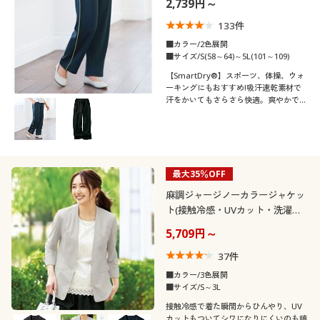
2,739円～
口コミ
制服・スクール
美容・健康通販すべて
家具・収納
キッチン・雑貨・日用品
(5)
133
件
■カラー/2色展開
(4〜4.9)
大きいサイズ
制服・スクールすべて
美容・健康・サプリメント
寝具・ベッド
■サイズ/S(58～64)～5L(101～109)
【SmartDry®】スポーツ、体操、ウォ
(3〜3.9)
ーキングにもおすすめ!吸汗速乾素材で
バーゲン
大きいサイズ通販すべて
制服・学生服
カーテン・ラグ・ファブリック
汗をかいてもさらさら快適。爽やかで涼
レディースサ
しい夏ジャージ、サイドライン入りロン
S
M
L
LL
3L
4L
イズ
グパンツふっくらさん対応サイズ
詳細検索
バーゲンセール
大きいサイズ レディース服
ジュニア・ティーンズ下着
plump(プランプ)もあります。
5L
6L
7L
商品カテゴリ一覧
シークレットセール
最大35％OFF
大きいサイズ レディース下着
メンズサイズ
麻調ジャージノーカラージャケッ
S
M
L
LL
3L
4L
カタログ
ト(接触冷感・UVカット・洗濯機
大きいサイズ メンズ
OK・シワになりにくい)
5,709円～
5L
6L
カタログ・チラシからのご注文
大きいサイズ 事務・制服
37
件
■カラー/3色展開
カラー
デジタルカタログ
■サイズ/S～3L
接触冷感で着た瞬間からひんやり、UV
カットもついてシワになりにくいのも嬉