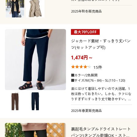
2025年秋冬販売商品
最大70％OFF
ジャカード素材・すっきり丈パン
ツ(セットアップ可)
1,474円～
15
件
■カラー/2色展開
■サイズ/M(76～84)～5L(110～120)
楽にはけて着回しやすいので大活躍。1
枚は持っておきたい。しかも、ラフにな
りすぎずにすっきり丈で動きやすい。い
いとこづくしのパンツです。
2025年春夏販売商品
裏起毛タンブルドライストレート
パンツ(タンブル乾燥OK・ストレ