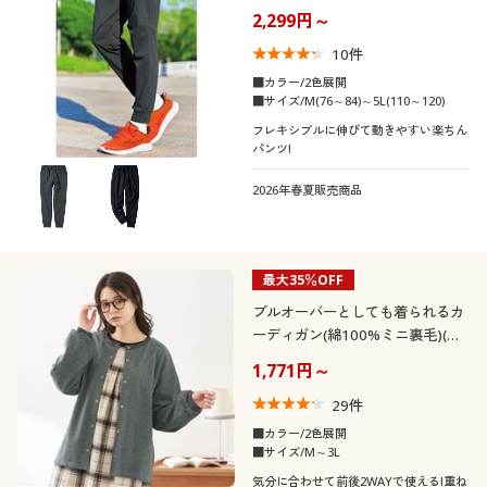
臭テープ機能付き)
2,299円～
10
件
■カラー/2色展開
■サイズ/M(76～84)～5L(110～120)
フレキシブルに伸びて動きやすい楽ちん
パンツ!
2026年春夏販売商品
最大35％OFF
プルオーバーとしても着られるカ
ーディガン(綿100%ミニ裏毛)(ル
ームウェア)
1,771円～
29
件
■カラー/2色展開
■サイズ/M～3L
気分に合わせて前後2WAYで使える!重ね