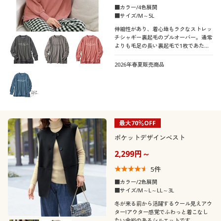
■カラー/4色展開
■サイズ/M～5L
伸縮性があり、着心地もラクなストレッ
チシャギー裏起毛のプルオーバー。通常
よりも毛足の長い裏起毛で1枚であたた
かく、もっちりとした肌触り。パジャマ
にも普段着にもぴったり♪ふっくらさん
2026年春夏販売商品
対応サイズplump(プランプ)もありま
す。
最大70％OFF
ポケットデザインベスト
2,299円～
5
件
■カラー/2色展開
■サイズ/M～L～LL～3L
冬が来る前から活躍するウール見えアウ
ター!アウター感覚でふわっと着こなし
たい余裕のあるシルエットです。