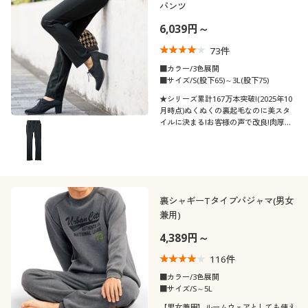
パンツ
6,039円～
73
件
■カラー/3色展開
■サイズ/S(股下65)～3L(股下75)
★シリーズ累計167万本突破!(2025年10
月時点)ぬくぬくの裏起毛なのに美スタ
イルに決まる!お客様の声で改良!肉厚の
裏起毛素材で温もり感アップ
裏シャギーTタイプパジャマ(男女
兼用)
4,389円～
116
件
■カラー/3色展開
■サイズ/S～5L
【男女兼用】ルームウェアとしても使え