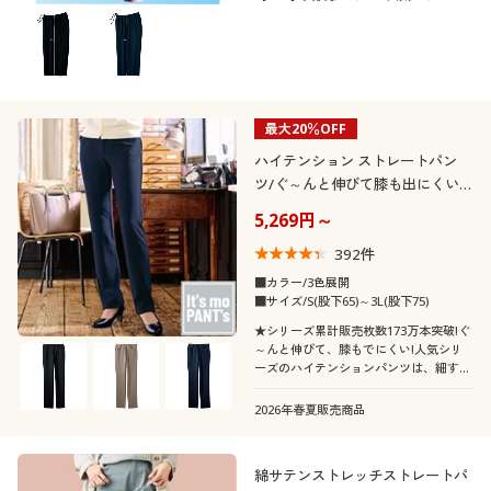
最大20％OFF
ハイテンション ストレートパン
ツ/ぐ～んと伸びて膝も出にくい
(美脚パンツ・全方向ストレッチ・
5,269円～
洗濯機OK・日本製生地・UVカッ
ト)
392
件
■カラー/3色展開
■サイズ/S(股下65)～3L(股下75)
★シリーズ累計販売枚数173万本突破!ぐ
～んと伸びて、膝もでにくい!人気シリ
ーズのハイテンションパンツは、細すぎ
ず足をすらっと見せる、程よいフィット
感が心地いい基本のストレート!
2026年春夏販売商品
綿サテンストレッチストレートパ