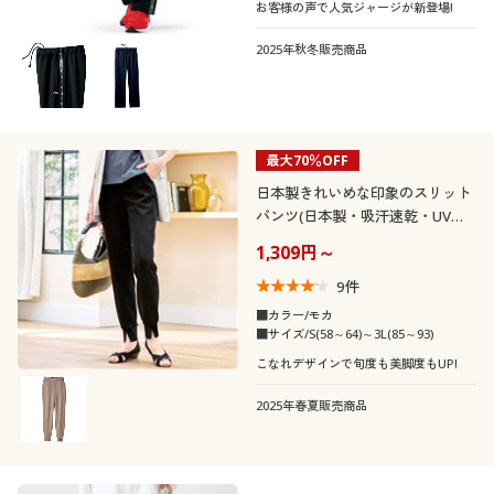
お客様の声で人気ジャージが新登場!
2025年秋冬販売商品
最大70％OFF
日本製きれいめな印象のスリット
パンツ(日本製・吸汗速乾・UVカ
ット・接触冷感)
1,309円～
9
件
■カラー/モカ
■サイズ/S(58～64)～3L(85～93)
こなれデザインで旬度も美脚度もUP!
2025年春夏販売商品