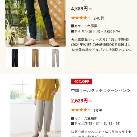
ッチ・UVカット・人気商品)
4,389円～
240
件
■カラー/3色展開
■サイズ/S(股下68)～3L(股下76)
★人気商品!シリーズ累計138万本突破!
(2024年9月時点)★乾燥機OKで毎日はけ
る!定番の綿ツイルパンツを脚入れのひ
やっと感を軽減する裏起毛で♪静電気が
発生しにくい素材も冬はうれしいポイン
ト。あなどれない冬の紫外線もシッカリ
とカット♪
40％OFF
杢調ウールタッチコクーンパンツ
2,629円～
13
件
■カラー/2色展開
■サイズ/S(58～64)～3L(85～93)
はき心地とシルエットにこだわったミセ
スのための快適パンツ!