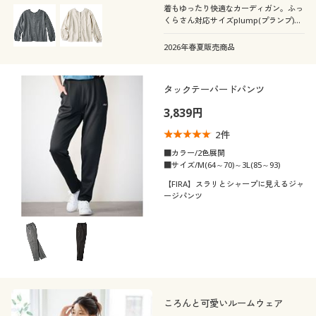
着もゆったり快適なカーディガン。ふっ
くらさん対応サイズplump(プランプ)も
あります。
2026年春夏販売商品
タックテーパードパンツ
3,839円
2
件
■カラー/2色展開
■サイズ/M(64～70)～3L(85～93)
【FIRA】スラリとシャープに見えるジャ
ージパンツ
ころんと可愛いルームウェア