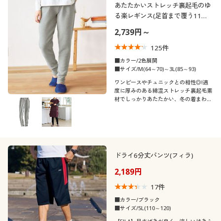
あたたかいストレッチ裏起毛のゆ
る楽レギンス(足首まで覆う11分
丈)
2,739円～
125
件
■カラー/2色展開
■サイズ/M(64～70)～3L(85～93)
ワンピースやチュニックとの相性◎!適
度に厚みのある綿混ストレッチ裏起毛素
材でしっかりあたたかい、冬の着まわし
レギンス
ドライ6分丈パンツ(フィラ)
2,189円
17
件
■カラー/ブラック
■サイズ/5L(110～120)