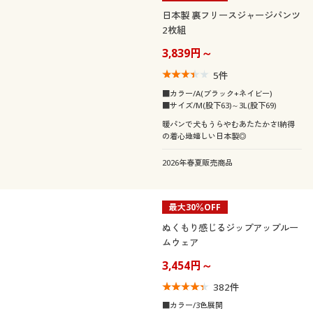
日本製 裏フリースジャージパンツ
2枚組
3,839円～
5
件
■カラー/A(ブラック+ネイビー)
■サイズ/M(股下63)～3L(股下69)
暖パンで犬もうらやむあたたかさ!納得
の着心地嬉しい日本製◎
2026年春夏販売商品
最大30％OFF
ぬくもり感じるジップアップルー
ムウェア
3,454円～
382
件
■カラー/3色展開