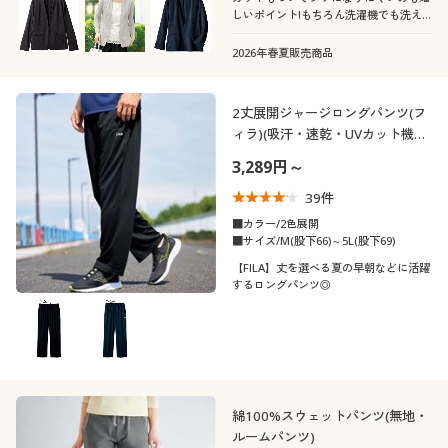
カタログ無料プレゼント
しいポイント!もちろん洗濯機でも洗え
ます!
会員メニュー
2026年春夏販売商品
マイページ
こだわり条件
2丈展開ジャージロングパンツ(フ
柄・デザイン
で絞り込む
ィラ)(吸汗・速乾・UVカット機能
付き)
閲覧履歴
3,289円～
襟・ネック
無地
スリット
39
件
お気に入り
袖
クルーネック・丸首
ハイネック
■カラー/2色展開
チェック
ワンポイント
■サイズ/M(股下66)～5L(股下69)
サポート
素材
【FILA】丈を選べる夏の早朝などに活躍
長袖
ラグランスリーブ
ノーカラー
Ｖネック
するロングパンツ◎
花柄
ボーダー
ご利用ガイド
機能・特徴
スウェット
ナイロン
ストライプ
ノルディック柄
シーン
よくある質問とお問い合わせ
ウォッシャブル(洗
ストレッチ
ウール
コットン・綿100
える)
刺繍
テイスト
綿100%スウェットパンツ(無地・
スポーツ
オフィス
フリース
ルームパンツ)
リネン・麻
ＵＶカット・紫外線