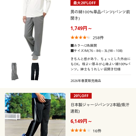
最大20％OFF
男の綿100%単品パンツ(パンツ前
開き)
1,749円～
258
件
■カラー/2色展開
■サイズ/M(76～84)～3L(98～108)
きちんと感があり、ちょっとした外出に
もOK。程よい厚みが心地よい綿100%パ
ンツ。紳士もうれしい前開き仕様
2026年春夏販売商品
20％OFF
日本製ジャージパンツ2本組(吸汗
速乾)
6,149円～
16
件