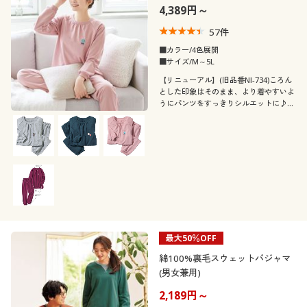
4,389円～
57
件
■カラー/4色展開
■サイズ/M～5L
【リニューアル】(旧品番NI-734)ころん
とした印象はそのまま、より着やすいよ
うにパンツをすっきりシルエットに♪ル
ームウェアにもパジャマにも使えて、綿
100%ミニ裏毛の肌ざわりもうれしい、
レディーススウェット!ふっくらさん対
応サイズplump(プランプ)もあります。
最大50％OFF
綿100%裏毛スウェットパジャマ
(男女兼用)
2,189円～