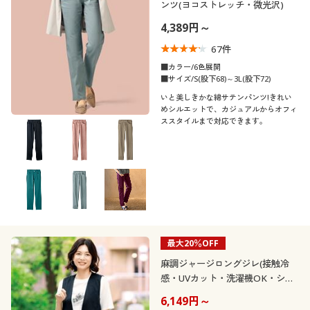
ンツ(ヨコストレッチ・微光沢)
4,389円～
67
件
■カラー/6色展開
■サイズ/S(股下68)～3L(股下72)
いと美しきかな綿サテンパンツ!きれい
めシルエットで、カジュアルからオフィ
ススタイルまで対応できます。
最大20％OFF
麻調ジャージロングジレ(接触冷
感・UVカット・洗濯機OK・シワ
になりにくい)
6,149円～