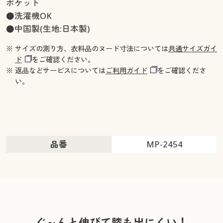
ポケット
●洗濯機OK
●中国製(生地:日本製)
※ サイズの測り方、衣料品のヌード寸法については
共通サイズガイ
ド
をご確認ください。
※ 返品などサービスについては
ご利用ガイド
をご確認くださ
い。
品番
MP-2454
ぐ～んと伸びて膝も出にくい！