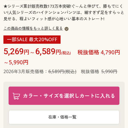
★シリーズ累計販売枚数173万本突破!ぐ～んと伸びて、膝もでにく
い!人気シリーズのハイテンションパンツは、細すぎず足をすらっと
見せる、程よいフィット感が心地いい基本のストレート!
この商品の情報をもっと詳しく見る
一部SALE 最大20%OFF
5,269
6,589
円～
円
税抜価格 4,790円
(税込)
～5,990円
2026年3月販売価格：
6,589円(税込)
税抜価格
5,990円
カラー・サイズを選択しカートに入れる
在庫・価格一覧