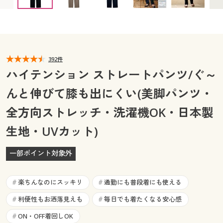
L(股下70) ◎ 在庫あり
L(股下75) ◎ 在庫あり
カタログ無料プレゼント
LL(股下65) ○ 在庫わずか
LL(股下70) ◎ 在庫あり
マイページ
会員メニュー
LL(股下75) ◎ 在庫あり
3L(股下65) ◎ 在庫あり
3L(股下70) ◎ 在庫あり
3L(股下75) ◎ 在庫あり
閲覧履歴
マイページ
392件
ハイテンション ストレートパンツ/ぐ～
お気に入り
閲覧履歴
んと伸びて膝も出にくい(美脚パンツ・
サポート
お気に入り
全方向ストレッチ・洗濯機OK・日本製
ご利用ガイド
生地・UVカット)
サポート
よくある質問とお問い合わせ
一部ポイント対象外
ご利用ガイド
よくある質問とお問い合わせ
楽ちんなのにスッキリ
通勤にも普段着にも使える
#
#
利便性もお洒落見えも
毎日でも着たくなる安心感
#
#
ON・OFF着回しOK
#