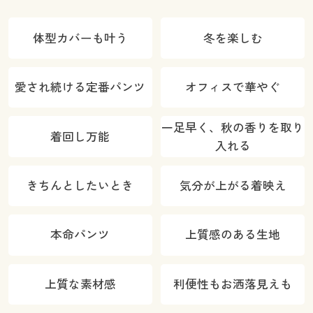
る4レング
気がたまりに
になりにく
ス・洗濯機
くい)
い・UVカッ
体型カバーも叶う
冬を楽しむ
OK・1年中は
ト)
ける)
愛され続ける定番パンツ
オフィスで華やぐ
一足早く、秋の香りを取り
着回し万能
入れる
きちんとしたいとき
気分が上がる着映え
本命パンツ
上質感のある生地
カラー・サイズを選択しカートに入れる
上質な素材感
利便性もお洒落見えも