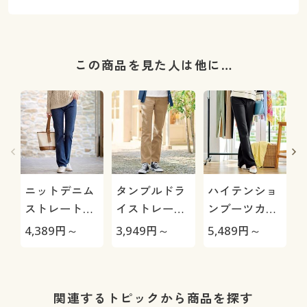
この商品を見た人は他に…
ニットデニム
タンブルドラ
ハイテンショ
ストレートパ
イストレート
ンブーツカッ
ンツ(スマート
パンツ(ストレ
トパンツ(美脚
4,389
円～
3,949
円～
5,489
円～
4
ニットジーン
ッチ・乾燥機
パンツ・全方
ズ)(全方向ス
OK・毎日パン
向ストレッ
トレッチ・や
ツ・綿混・UV
チ・日本製生
わらか・選べ
カット・静電
地使用・シワ
関連するトピックから商品を探す