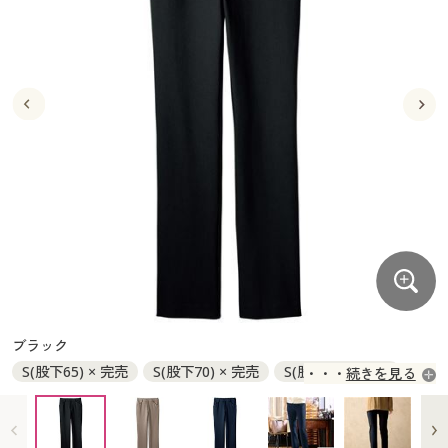
大きいサイズ
制服・スクールすべて
美容・健康・サプリメント
寝具・ベッド
制服・スクール
美容・健康通販すべて
家具・収納
キッチン・雑貨・日用品
バーゲン
大きいサイズ通販すべて
制服・学生服
カーテン・ラグ・ファブリック
大きいサイズ
制服・スクールすべて
美容・健康・サプリメント
寝具・ベッド
詳細検索
バーゲンセール
大きいサイズ レディース服
ジュニア・ティーンズ下着
バーゲン
大きいサイズ通販すべて
制服・学生服
カーテン・ラグ・ファブリック
商品カテゴリ一覧
シークレットセール
大きいサイズ レディース下着
詳細検索
バーゲンセール
大きいサイズ レディース服
ジュニア・ティーンズ下着
カタログ
大きいサイズ メンズ
商品カテゴリ一覧
シークレットセール
大きいサイズ レディース下着
カタログ・チラシからのご注文
カタログ
大きいサイズ 事務・制服
大きいサイズ メンズ
デジタルカタログ
カタログ・チラシからのご注文
ブラック
大きいサイズ 事務・制服
S(股下65) × 完売
S(股下70) × 完売
S(股下75) × 完売
続きを見る
カタログ無料プレゼント
デジタルカタログ
M(股下65) ◎ 在庫あり
M(股下70) ◎ 在庫あり
M(股下75) ◎ 在庫あり
L(股下65) ◎ 在庫あり
会員メニュー