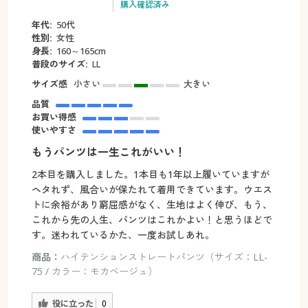
購入確認済み
年代:
50代
性別:
女性
身長:
160～165cm
普段のサイズ:
LL
サイズ感
小さい
大きい
品質
お買い得感
使いやすさ
もうパンツは一生これがいい！
2本目を購入しました。1本目も1年以上履いていますが
ヘタれず、風合いが保たれて着用できています。ウエス
トに余裕があり窮屈感がなく、生地はよく伸び、もう、
これから先の人生、パンツはこれかよい！と思うほどで
す。迷われているかた、一度お試しあれ。
商品：
ハイテンションストレートパンツ（サイズ：LL-
75 / カラー：モカベージュ）
役に立った
0