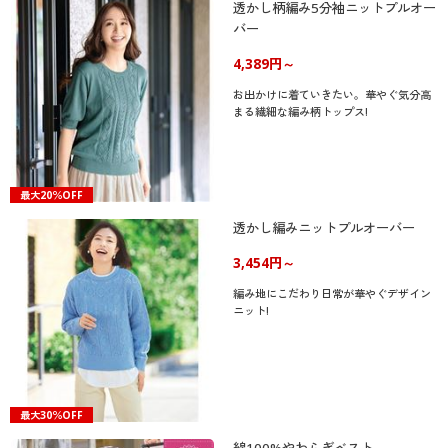
透かし柄編み5分袖ニットプルオー
バー
4,389円～
お出かけに着ていきたい。華やぐ気分高
まる繊細な編み柄トップス!
最大20％OFF
透かし編みニットプルオーバー
3,454円～
編み地にこだわり日常が華やぐデザイン
ニット!
最大30％OFF