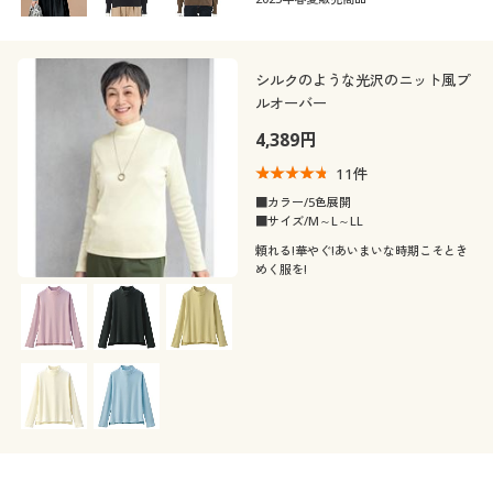
シルクのような光沢のニット風プ
ルオーバー
4,389円
11
件
■カラー/5色展開
■サイズ/M～L～LL
頼れる!華やぐ!あいまいな時期こそとき
めく服を!