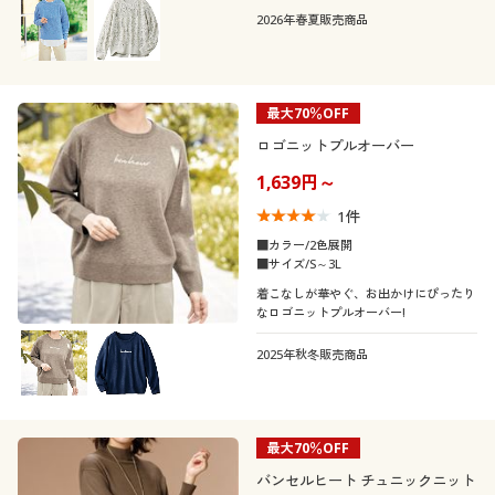
カタログ無料プレゼント
ハイネック
クルーネック・丸首
チェック
ボーダー
2026年春夏販売商品
素材
会員メニュー
長袖
タートルネック
機能・特徴
マイページ
最大70％OFF
ウール
コットン・綿100
ロゴニットプルオーバー
テイスト
ウォッシャブル(洗
ＵＶカット・紫外線
閲覧履歴
1,639円～
シルク
ナイロン
える)
対策
1
件
着用感
カジュアル
エレガント
お気に入り
■カラー/2色展開
■サイズ/S～3L
年代
レギュラー
タイト
サポート
ベーシック
着こなしが華やぐ、お出かけにぴったり
なロゴニットプルオーバー!
シーズン
30代
40代
ご利用ガイド
2025年秋冬販売商品
夏
秋
50代
よくある質問とお問い合わせ
最大70％OFF
冬
春
バンセルヒート チュニックニット