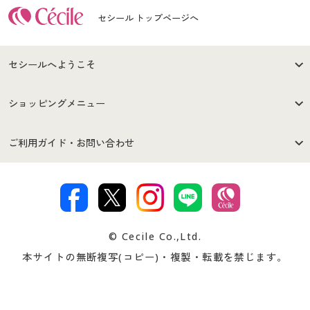
セシール トップページへ
セシールへようこそ
はじめての方へ
ご利用環境について
ショッピングメニュー
セシールご利用規約
プライバシーポリシー
商品カテゴリ
バーゲンセール
ご利用ガイド・お問い合わせ
特定商取引法に基づく表示
古物営業法に基づく表示
カタログ・チラシからのご注
デジタルカタログ
ご注文は
お届けは
文
著作権・商標について
会社案内
交換・返品は
お支払は
カタログ無料プレゼント
特集一覧
© Cecile Co.,Ltd.
会員登録・お客様情報変更に
お客様番号・パスワードをお
本サイトの無断複写(コピー)・複製・転載を禁じます。
プレゼント＆キャンペーン
サイトマップ
ついて
忘れの場合
サイズガイド
よくある質問とお問い合わせ