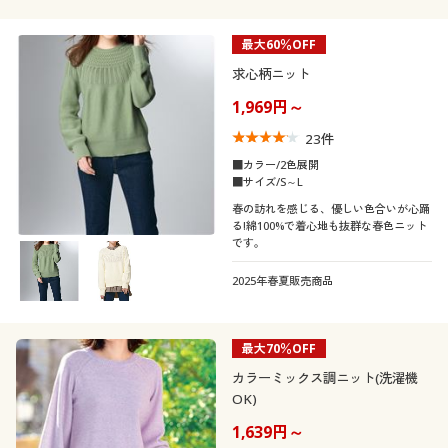
最大60％OFF
求心柄ニット
1,969円～
23
件
■カラー/2色展開
■サイズ/S～L
春の訪れを感じる、優しい色合いが心踊
る!綿100%で着心地も抜群な春色ニット
です。
2025年春夏販売商品
最大70％OFF
カラーミックス調ニット(洗濯機
OK)
1,639円～