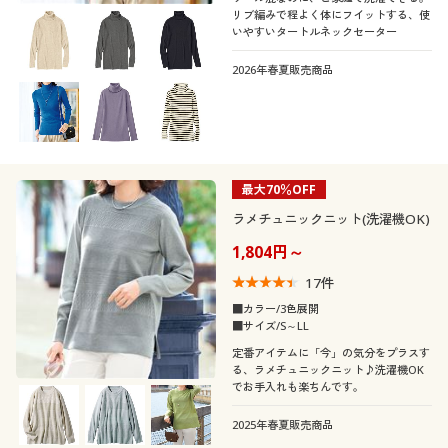
リブ編みで程よく体にフイットする、使
いやすいタートルネックセーター
2026年春夏販売商品
最大70％OFF
ラメチュニックニット(洗濯機OK)
1,804円～
17
件
■カラー/3色展開
■サイズ/S～LL
定番アイテムに「今」の気分をプラスす
る、ラメチュニックニット♪洗濯機OK
でお手入れも楽ちんです。
2025年春夏販売商品