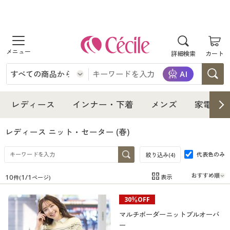
商品を探す
詳細検索
カート
レディース
インナー・下着
レディース通販すべて
レディース
インナー・下着
メンズ
家電・雑
メンズ
インナー・下着通販すべて
レディースファッション
レディース ニット・セーター
(春)
家電・雑貨
代表色のみ
メンズ通販すべて
女性下着
絞り込み(
4
)
女性下着
10
1
/
1
表示
件(
ページ)
寝具・インテリア・家具
家電・雑貨すべて
メンズファッション
メンズ下着
在庫
在庫のある商品のみ表示
30％OFF
カテゴリ
美容・健康
寝具・インテリア・家具通販すべて
家電
メンズ下着
ジュニア・ティーンズ下着
マルチボーダーニットプルオーバ
ー