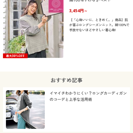
綿100%やわらぎベスト
3,454円～
【「心地いいに、ときめく。」商品】肌
が喜ぶロングシーズンニット。綿100%で
手放せないほどやさしい着心地!
最大30％OFF
おすすめ記事
イマイチわかりにくい？ロングカーディガン
のコーデと上手な活用術