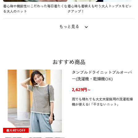
着心地や機能性にこだわった毎日着たくな
着心地も着映えも叶う大人トップスをピッ
る大人のニット
クアップ！
もっと見る
おすすめ商品
タンブルドライニットプルオーバ
ー(洗濯機・乾燥機OK)
2,629円～
雨でも晴れでも大丈夫家庭用の洗濯乾燥
機が使える!「干さないニット」
最大40％OFF