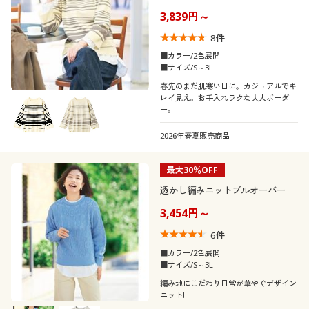
制服・スクール
美容・健康通販すべて
家具・収納
3,839円～
キッチン・雑貨・日用品
8
件
大きいサイズ
制服・スクールすべて
美容・健康・サプリメント
寝具・ベッド
■カラー/2色展開
口コミ
■サイズ/S～3L
(4〜4.9)
春先のまだ肌寒い日に。カジュアルでキ
バーゲン
大きいサイズ通販すべて
制服・学生服
カーテン・ラグ・ファブリック
レイ見え。お手入れラクな大人ボーダ
レディースサ
ー。
S
M
L
LL
3L
イズ
詳細検索
バーゲンセール
大きいサイズ レディース服
ジュニア・ティーンズ下着
2026年春夏販売商品
カラー
商品カテゴリ一覧
シークレットセール
大きいサイズ レディース下着
最大30％OFF
透かし編みニットプルオーバー
カタログ
大きいサイズ メンズ
3,454円～
カタログ・チラシからのご注文
こだわり条件
6
件
柄・デザイン
で絞り込む
大きいサイズ 事務・制服
■カラー/2色展開
■サイズ/S～3L
デジタルカタログ
襟・ネック
無地
スリット
編み地にこだわり日常が華やぐデザイン
ニット!
袖