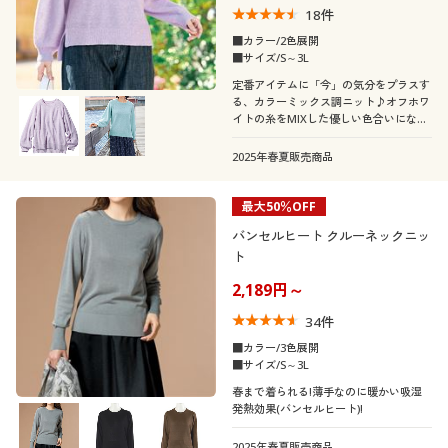
18
件
■カラー/2色展開
■サイズ/S～3L
定番アイテムに「今」の気分をプラスす
る、カラーミックス調ニット♪オフホワ
イトの糸をMIXした優しい色合いになっ
ています。
2025年春夏販売商品
最大50％OFF
バンセルヒート クルーネックニッ
ト
2,189円～
34
件
■カラー/3色展開
■サイズ/S～3L
春まで着られる!薄手なのに暖かい吸湿
発熱効果(バンセルヒート)!
2025年春夏販売商品