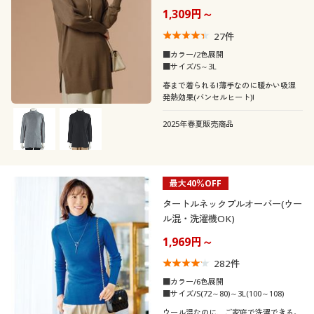
1,309円～
価格
～
円
絞込
27
件
■カラー/2色展開
■サイズ/S～3L
春まで着られる!薄手なのに暖かい吸湿
発熱効果(バンセルヒート)!
解除する
2025年春夏販売商品
閉じる
最大40％OFF
タートルネックプルオーバー(ウー
ル混・洗濯機OK)
1,969円～
282
件
■カラー/6色展開
■サイズ/S(72～80)～3L(100～108)
ウール混なのに、ご家庭で洗濯できる。