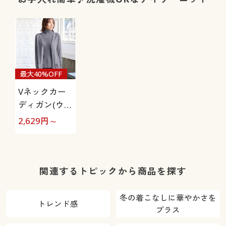
品・選べる股
下展開・節電
対策)
最大40%OFF
Vネックカー
ディガン(ウー
ル混・洗濯機
2,629
円～
OK)
関連するトピックから商品を探す
冬の着こなしに華やかさを
トレンド感
プラス