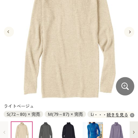
大きいサイズ
制服・スクールすべて
美容・健康・サプリメント
寝具・ベッド
制服・スクール
美容・健康通販すべて
家具・収納
キッチン・雑貨・日用品
バーゲン
大きいサイズ通販すべて
制服・学生服
カーテン・ラグ・ファブリック
大きいサイズ
制服・スクールすべて
美容・健康・サプリメント
寝具・ベッド
詳細検索
バーゲンセール
大きいサイズ レディース服
ジュニア・ティーンズ下着
バーゲン
大きいサイズ通販すべて
制服・学生服
カーテン・ラグ・ファブリック
商品カテゴリ一覧
シークレットセール
大きいサイズ レディース下着
詳細検索
バーゲンセール
大きいサイズ レディース服
ジュニア・ティーンズ下着
カタログ
大きいサイズ メンズ
商品カテゴリ一覧
シークレットセール
大きいサイズ レディース下着
カタログ・チラシからのご注文
カタログ
大きいサイズ 事務・制服
大きいサイズ メンズ
デジタルカタログ
カタログ・チラシからのご注文
ライトベージュ
大きいサイズ 事務・制服
S(72～80) × 完売
M(79～87) × 完売
L(86～94) × 完売
続きを見る
カタログ無料プレゼント
デジタルカタログ
LL(93～101) × 完売
3L(100～108) × 完売
会員メニュー