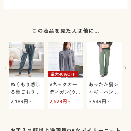
この商品を見た人は他に…
最大40%OFF
ぬくもり感じ
Vネックカー
あったか裏シ
る巣ごもりル
ディガン(ウー
ャギーパンツ
ームパンツ(両
ル混・洗濯機
(防寒パンツ・
2,189
円～
2,629
円～
3,949
円～
1
面起毛フリー
OK)
お散歩パン
ス)
ツ・ペットの
毛が付きにく
い・人気商
お手入れ簡単♪洗濯機OKなデイリーニット