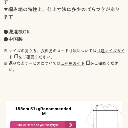
す
▼編み地の特性上、仕上寸法に多少のばらつきがあり
ます
●洗濯機OK
●中国製
※ サイズの測り方、衣料品のヌード寸法については
共通サイズガイ
ド
をご確認ください。
※ 返品などサービスについては
ご利用ガイド
をご確認くださ
い。
158cm 51kgRecommended
M
Find out more on your body type