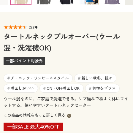
カタログ無料プレゼント
マイページ
会員メニュー
閲覧履歴
282件
マイページ
タートルネックプルオーバー(ウール
お気に入り
混・洗濯機OK)
閲覧履歴
サポート
一部ポイント対象外
お気に入り
ご利用ガイド
サポート
チュニック・ワンピーススタイル
新しい秋冬、続々
#
#
よくある質問とお問い合わせ
着回しがいい
ON・OFF着回しOK
個性をプラス
#
#
#
ご利用ガイド
ウール混なのに、ご家庭で洗濯できる。リブ編みで程よく体にフイ
ットする、使いやすいタートルネックセーター
よくある質問とお問い合わせ
この商品の情報をもっと詳しく見る
一部SALE 最大40%OFF