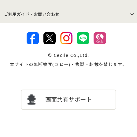
セシールご利用規約
プライバシーポリシー
商品カテゴリ
バーゲンセール
ご利用ガイド・お問い合わせ
特定商取引法に基づく表示
古物営業法に基づく表示
カタログ・チラシからのご注
デジタルカタログ
ご注文は
お届けは
文
著作権・商標について
会社案内
交換・返品は
お支払は
カタログ無料プレゼント
特集一覧
© Cecile Co.,Ltd.
会員登録・お客様情報変更に
お客様番号・パスワードをお
本サイトの無断複写(コピー)・複製・転載を禁じます。
プレゼント＆キャンペーン
サイトマップ
ついて
忘れの場合
サイズガイド
よくある質問とお問い合わせ
画面共有サポート